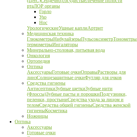
(ЦНС)
Сердечно-сосудистые
Лечение полости
рта
ЛОР органы
Горло
Ухо
Нос
Урологические
Ушные капли
Артрит
Медицинская техника
Глюкометры
Нибулайзеры
Пульсоксиметр
Тонометры
термометры
Ингаляторы
Минерально-столовая, питьевая вода
Онкология
Ортопедия
Оптика
Аксессуары
Готовые очки
Оправы
Растворы для
линз
Солнцезащитные очки
Футляр для очков
Средства гигиены
Антисептики
Зубные щетки
Зубные нити
(Флоссы)
Зубные пасты и порошки
Подгузники,
пеленки, простыни
Средства ухода за лицом и
телом
Средства общей гигиены
Средства женской
гигиены
Косметика
Ножницы
Оптика
Аксессуары
Готовые очки