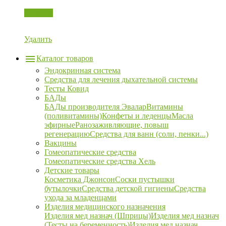
Корзина
Удалить
Каталог товаров
Эндокринная система
Средства для лечения дыхательной системы
Тесты Ковид
БАДы
БАДы производителя Эвалар
Витамины
(поливитамины)
Конфеты и леденцы
Масла
эфирные
Ранозаживляющие, повыш
регенерацию
Средства для ванн (соли, пенки...)
Вакцины
Гомеопатические средства
Гомеопатические средства Хель
Детские товары
Косметика Джонсон
Соски пустышки
бутылочки
Средства детской гигиены
Средства
ухода за младенцами
Изделия медицинского назначения
Изделия мед назнач (Шприцы)
Изделия мед назнач
(Тесты на беременность)
Изделия мед назнач