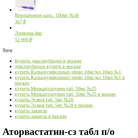
Верошпирон капс. 100мг №30
367
₽
Ленвима 4мг
52 900
₽
Теги
Купить доксорубицин в москве
доксорубицин купить в москве
купить Кальциумфолинат-эбеве 10мг/мл 10мл №1
купить Кальциумфолинат-эбеве 10мг/мл 10мл №1 в
москве
купить Меркаптопурин таб. 50мг №25
купить Меркаптопурин таб. 50мг №25 в москве
купить Эсмия таб. 5мг №28
купить Эсмия таб. 5мг №28 в москве
купить лаквель
купить лаквель в москве
Аторвастатин-сз табл п/о