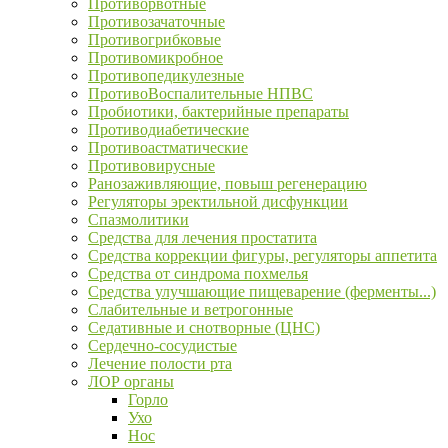
Противорвотные
Противозачаточные
Противогрибковые
Противомикробное
Противопедикулезные
ПротивоВоспалительные НПВС
Пробиотики, бактерийные препараты
Противодиабетические
Противоастматические
Противовирусные
Ранозаживляющие, повыш регенерацию
Регуляторы эректильной дисфункции
Спазмолитики
Средства для лечения простатита
Средства коррекции фигуры, регуляторы аппетита
Средства от синдрома похмелья
Средства улучшающие пищеварение (ферменты...)
Слабительные и ветрогонные
Седативные и снотворные (ЦНС)
Сердечно-сосудистые
Лечение полости рта
ЛОР органы
Горло
Ухо
Нос