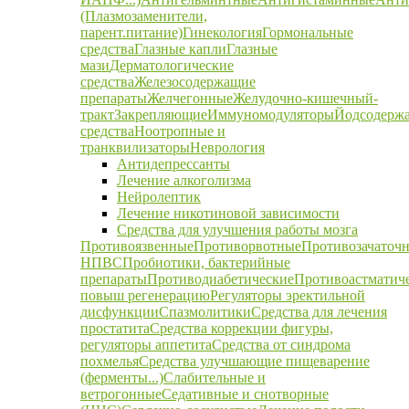
(Плазмозаменители,
парент.питание)
Гинекология
Гормональные
средства
Глазные капли
Глазные
мази
Дерматологические
средства
Железосодержащие
препараты
Желчегонные
Желудочно-кишечный-
тракт
Закрепляющие
Иммуномодуляторы
Йодсодерж
средства
Ноотропные и
транквилизаторы
Неврология
Антидепрессанты
Лечение алкоголизма
Нейролептик
Лечение никотиновой зависимости
Средства для улучшения работы мозга
Противоязвенные
Противорвотные
Противозачаточ
НПВС
Пробиотики, бактерийные
препараты
Противодиабетические
Противоастматич
повыш регенерацию
Регуляторы эректильной
дисфункции
Спазмолитики
Средства для лечения
простатита
Средства коррекции фигуры,
регуляторы аппетита
Средства от синдрома
похмелья
Средства улучшающие пищеварение
(ферменты...)
Слабительные и
ветрогонные
Седативные и снотворные