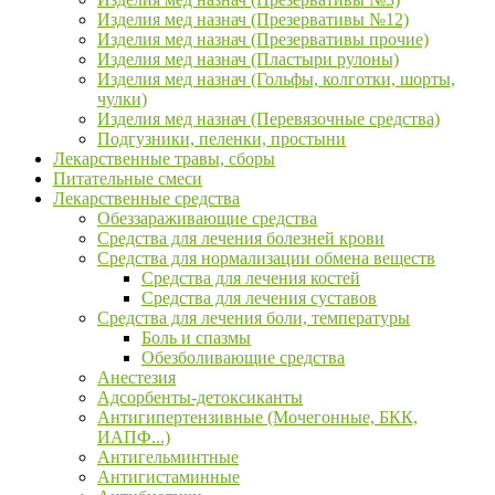
Изделия мед назнач (Презервативы №12)
Изделия мед назнач (Презервативы прочие)
Изделия мед назнач (Пластыри рулоны)
Изделия мед назнач (Гольфы, колготки, шорты,
чулки)
Изделия мед назнач (Перевязочные средства)
Подгузники, пеленки, простыни
Лекарственные травы, сборы
Питательные смеси
Лекарственные средства
Обеззараживающие средства
Средства для лечения болезней крови
Средства для нормализации обмена веществ
Средства для лечения костей
Средства для лечения суставов
Средства для лечения боли, температуры
Боль и спазмы
Обезболивающие средства
Анестезия
Адсорбенты-детоксиканты
Антигипертензивные (Мочегонные, БКК,
ИАПФ...)
Антигельминтные
Антигистаминные