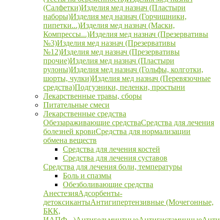
(Салфетки)
Изделия мед назнач (Пластыри
наборы)
Изделия мед назнач (Горчишники,
пипетки...)
Изделия мед назнач (Маски,
Компрессы...)
Изделия мед назнач (Презервативы
№3)
Изделия мед назнач (Презервативы
№12)
Изделия мед назнач (Презервативы
прочие)
Изделия мед назнач (Пластыри
рулоны)
Изделия мед назнач (Гольфы, колготки,
шорты, чулки)
Изделия мед назнач (Перевязочные
средства)
Подгузники, пеленки, простыни
Лекарственные травы, сборы
Питательные смеси
Лекарственные средства
Обеззараживающие средства
Средства для лечения
болезней крови
Средства для нормализации
обмена веществ
Средства для лечения костей
Средства для лечения суставов
Средства для лечения боли, температуры
Боль и спазмы
Обезболивающие средства
Анестезия
Адсорбенты-
детоксиканты
Антигипертензивные (Мочегонные,
БКК,
ИАПФ...)
Антигельминтные
Антигистаминные
Анти