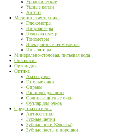
Урологические
Ушные капли
Артрит
Медицинская техника
Глюкометры
Нибулайзеры
Пульсоксиметр
Тонометры
Электронные термометры
Ингаляторы
Минерально-столовая, питьевая вода
Онкология
Ортопедия
Оптика
Аксессуары
Готовые очки
Оправы
Растворы для линз
Солнцезащитные очки
Футляр для очков
Средства гигиены
Антисептики
Зубные щетки
Зубные нити (Флоссы)
Зубные пасты и порошки