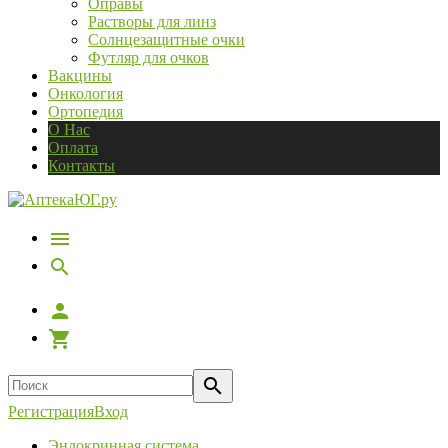
Оправы
Растворы для линз
Солнцезащитные очки
Футляр для очков
Вакцины
Онкология
Ортопедия
О Нас
Оплата
Контакты
Регистрация
Вход
Эндокринная система