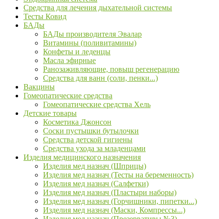
Средства для лечения дыхательной системы
Тесты Ковид
БАДы
БАДы производителя Эвалар
Витамины (поливитамины)
Конфеты и леденцы
Масла эфирные
Ранозаживляющие, повыш регенерацию
Средства для ванн (соли, пенки...)
Вакцины
Гомеопатические средства
Гомеопатические средства Хель
Детские товары
Косметика Джонсон
Соски пустышки бутылочки
Средства детской гигиены
Средства ухода за младенцами
Изделия медицинского назначения
Изделия мед назнач (Шприцы)
Изделия мед назнач (Тесты на беременность)
Изделия мед назнач (Салфетки)
Изделия мед назнач (Пластыри наборы)
Изделия мед назнач (Горчишники, пипетки...)
Изделия мед назнач (Маски, Компрессы...)
Изделия мед назнач (Презервативы №3)