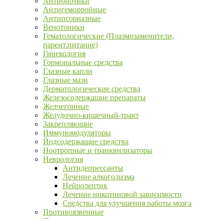
Антибиотики
Антигеморройные
Антипсориазные
Венотоники
Гематологические (Плазмозаменители,
парент.питание)
Гинекология
Гормональные средства
Глазные капли
Глазные мази
Дерматологические средства
Железосодержащие препараты
Желчегонные
Желудочно-кишечный-тракт
Закрепляющие
Иммуномодуляторы
Йодсодержащие средства
Ноотропные и транквилизаторы
Неврология
Антидепрессанты
Лечение алкоголизма
Нейролептик
Лечение никотиновой зависимости
Средства для улучшения работы мозга
Противоязвенные