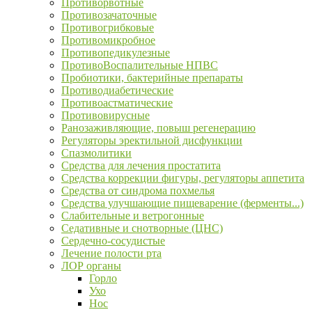
Противорвотные
Противозачаточные
Противогрибковые
Противомикробное
Противопедикулезные
ПротивоВоспалительные НПВС
Пробиотики, бактерийные препараты
Противодиабетические
Противоастматические
Противовирусные
Ранозаживляющие, повыш регенерацию
Регуляторы эректильной дисфункции
Спазмолитики
Средства для лечения простатита
Средства коррекции фигуры, регуляторы аппетита
Средства от синдрома похмелья
Средства улучшающие пищеварение (ферменты...)
Слабительные и ветрогонные
Седативные и снотворные (ЦНС)
Сердечно-сосудистые
Лечение полости рта
ЛОР органы
Горло
Ухо
Нос