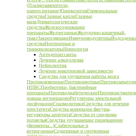
(Плазмозаменители,
парент.питание)
Гинекология
Гормональные
средства
Глазные капли
Глазные
мази
Дерматологические
средства
Железосодержащие
препараты
Желчегонные
Желудочно-кишечный-
тракт
Закрепляющие
Иммуномодуляторы
Йодсодерж
средства
Ноотропные и
транквилизаторы
Неврология
Антидепрессанты
Лечение алкоголизма
Нейролептик
Лечение никотиновой зависимости
Средства для улучшения работы мозга
Противоязвенные
Противорвотные
Противозачаточ
НПВС
Пробиотики, бактерийные
препараты
Противодиабетические
Противоастматич
повыш регенерацию
Регуляторы эректильной
дисфункции
Спазмолитики
Средства для лечения
простатита
Средства коррекции фигуры,
регуляторы аппетита
Средства от синдрома
похмелья
Средства улучшающие пищеварение
(ферменты...)
Слабительные и
ветрогонные
Седативные и снотворные