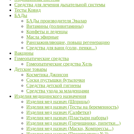
Средства для лечения дыхательной системы
Тесты Ковид
БАДы
БАДы производителя Эвалар
Витамины (поливитамины)
Конфеты и леденцы
Масла эфирные
Ранозаживляющие, повыш регенерацию
Средства для ванн (соли, пенки...)
Вакцины
Гомеопатические средства
Гомеопатические средства Хель
Детские товары
Косметика Джонсон
Соски пустышки бутылочки
Средства детской гигиены
Средства ухода за младенцами
Изделия медицинского назначения
Изделия мед назнач (Шприцы)
Изделия мед назнач (Тесты на беременность)
Изделия мед назнач (Салфетки)
Изделия мед назнач (Пластыри наборы)
Изделия мед назнач (Горчишники, пипетки...)
Изделия мед назнач (Маски, Компрессы...)
Изделия мед назнач (Презервативы №3)