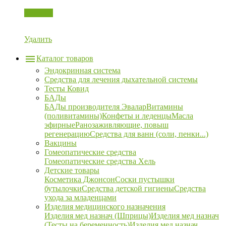
Корзина
Удалить
Каталог товаров
Эндокринная система
Средства для лечения дыхательной системы
Тесты Ковид
БАДы
БАДы производителя Эвалар
Витамины
(поливитамины)
Конфеты и леденцы
Масла
эфирные
Ранозаживляющие, повыш
регенерацию
Средства для ванн (соли, пенки...)
Вакцины
Гомеопатические средства
Гомеопатические средства Хель
Детские товары
Косметика Джонсон
Соски пустышки
бутылочки
Средства детской гигиены
Средства
ухода за младенцами
Изделия медицинского назначения
Изделия мед назнач (Шприцы)
Изделия мед назнач
(Тесты на беременность)
Изделия мед назнач