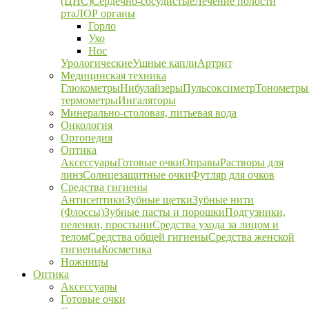
(ЦНС)
Сердечно-сосудистые
Лечение полости
рта
ЛОР органы
Горло
Ухо
Нос
Урологические
Ушные капли
Артрит
Медицинская техника
Глюкометры
Нибулайзеры
Пульсоксиметр
Тонометры
термометры
Ингаляторы
Минерально-столовая, питьевая вода
Онкология
Ортопедия
Оптика
Аксессуары
Готовые очки
Оправы
Растворы для
линз
Солнцезащитные очки
Футляр для очков
Средства гигиены
Антисептики
Зубные щетки
Зубные нити
(Флоссы)
Зубные пасты и порошки
Подгузники,
пеленки, простыни
Средства ухода за лицом и
телом
Средства общей гигиены
Средства женской
гигиены
Косметика
Ножницы
Оптика
Аксессуары
Готовые очки