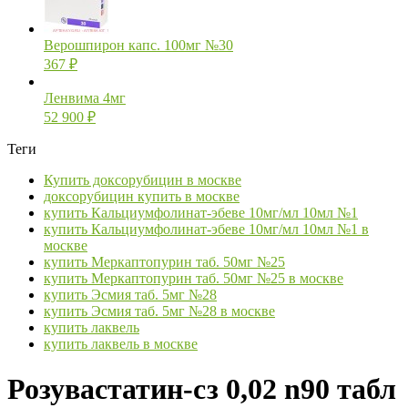
Верошпирон капс. 100мг №30
367
₽
Ленвима 4мг
52 900
₽
Теги
Купить доксорубицин в москве
доксорубицин купить в москве
купить Кальциумфолинат-эбеве 10мг/мл 10мл №1
купить Кальциумфолинат-эбеве 10мг/мл 10мл №1 в
москве
купить Меркаптопурин таб. 50мг №25
купить Меркаптопурин таб. 50мг №25 в москве
купить Эсмия таб. 5мг №28
купить Эсмия таб. 5мг №28 в москве
купить лаквель
купить лаквель в москве
Розувастатин-сз 0,02 n90 табл