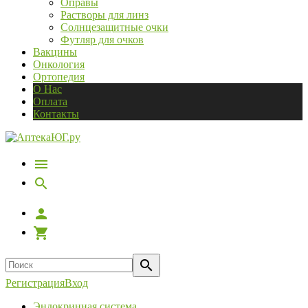
Оправы
Растворы для линз
Солнцезащитные очки
Футляр для очков
Вакцины
Онкология
Ортопедия
О Нас
Оплата
Контакты
Регистрация
Вход
Эндокринная система