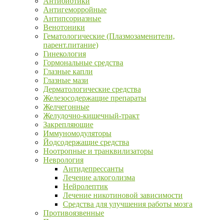
Антибиотики
Антигеморройные
Антипсориазные
Венотоники
Гематологические (Плазмозаменители,
парент.питание)
Гинекология
Гормональные средства
Глазные капли
Глазные мази
Дерматологические средства
Железосодержащие препараты
Желчегонные
Желудочно-кишечный-тракт
Закрепляющие
Иммуномодуляторы
Йодсодержащие средства
Ноотропные и транквилизаторы
Неврология
Антидепрессанты
Лечение алкоголизма
Нейролептик
Лечение никотиновой зависимости
Средства для улучшения работы мозга
Противоязвенные