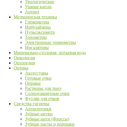
Урологические
Ушные капли
Артрит
Медицинская техника
Глюкометры
Нибулайзеры
Пульсоксиметр
Тонометры
Электронные термометры
Ингаляторы
Минерально-столовая, питьевая вода
Онкология
Ортопедия
Оптика
Аксессуары
Готовые очки
Оправы
Растворы для линз
Солнцезащитные очки
Футляр для очков
Средства гигиены
Антисептики
Зубные щетки
Зубные нити (Флоссы)
Зубные пасты и порошки