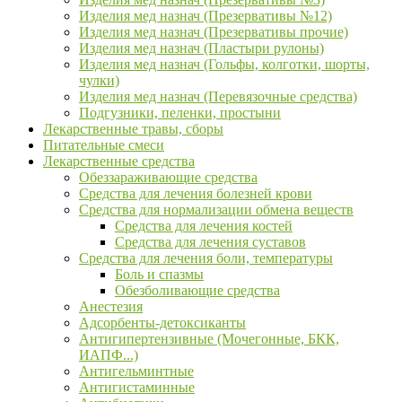
Изделия мед назнач (Презервативы №12)
Изделия мед назнач (Презервативы прочие)
Изделия мед назнач (Пластыри рулоны)
Изделия мед назнач (Гольфы, колготки, шорты,
чулки)
Изделия мед назнач (Перевязочные средства)
Подгузники, пеленки, простыни
Лекарственные травы, сборы
Питательные смеси
Лекарственные средства
Обеззараживающие средства
Средства для лечения болезней крови
Средства для нормализации обмена веществ
Средства для лечения костей
Средства для лечения суставов
Средства для лечения боли, температуры
Боль и спазмы
Обезболивающие средства
Анестезия
Адсорбенты-детоксиканты
Антигипертензивные (Мочегонные, БКК,
ИАПФ...)
Антигельминтные
Антигистаминные