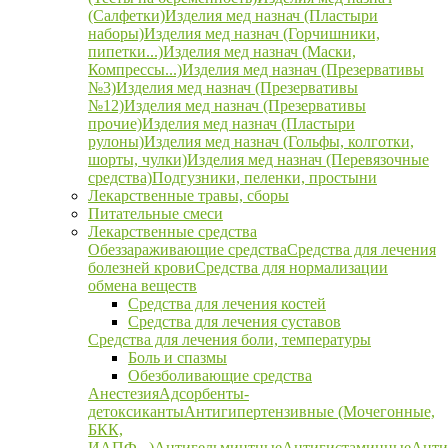
(Салфетки)
Изделия мед назнач (Пластыри
наборы)
Изделия мед назнач (Горчишники,
пипетки...)
Изделия мед назнач (Маски,
Компрессы...)
Изделия мед назнач (Презервативы
№3)
Изделия мед назнач (Презервативы
№12)
Изделия мед назнач (Презервативы
прочие)
Изделия мед назнач (Пластыри
рулоны)
Изделия мед назнач (Гольфы, колготки,
шорты, чулки)
Изделия мед назнач (Перевязочные
средства)
Подгузники, пеленки, простыни
Лекарственные травы, сборы
Питательные смеси
Лекарственные средства
Обеззараживающие средства
Средства для лечения
болезней крови
Средства для нормализации
обмена веществ
Средства для лечения костей
Средства для лечения суставов
Средства для лечения боли, температуры
Боль и спазмы
Обезболивающие средства
Анестезия
Адсорбенты-
детоксиканты
Антигипертензивные (Мочегонные,
БКК,
ИАПФ...)
Антигельминтные
Антигистаминные
Анти