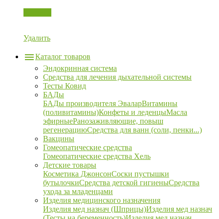
Корзина
Удалить
Каталог товаров
Эндокринная система
Средства для лечения дыхательной системы
Тесты Ковид
БАДы
БАДы производителя Эвалар
Витамины
(поливитамины)
Конфеты и леденцы
Масла
эфирные
Ранозаживляющие, повыш
регенерацию
Средства для ванн (соли, пенки...)
Вакцины
Гомеопатические средства
Гомеопатические средства Хель
Детские товары
Косметика Джонсон
Соски пустышки
бутылочки
Средства детской гигиены
Средства
ухода за младенцами
Изделия медицинского назначения
Изделия мед назнач (Шприцы)
Изделия мед назнач
(Тесты на беременность)
Изделия мед назнач