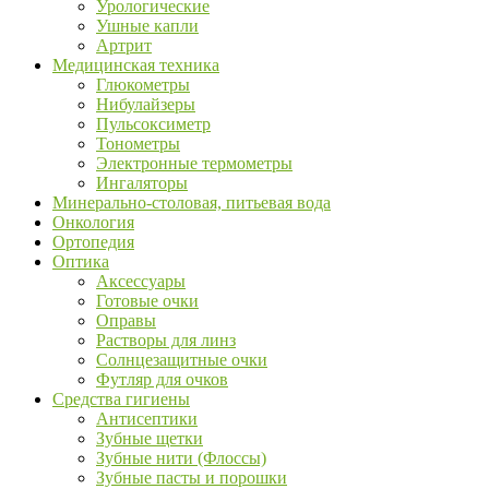
Урологические
Ушные капли
Артрит
Медицинская техника
Глюкометры
Нибулайзеры
Пульсоксиметр
Тонометры
Электронные термометры
Ингаляторы
Минерально-столовая, питьевая вода
Онкология
Ортопедия
Оптика
Аксессуары
Готовые очки
Оправы
Растворы для линз
Солнцезащитные очки
Футляр для очков
Средства гигиены
Антисептики
Зубные щетки
Зубные нити (Флоссы)
Зубные пасты и порошки