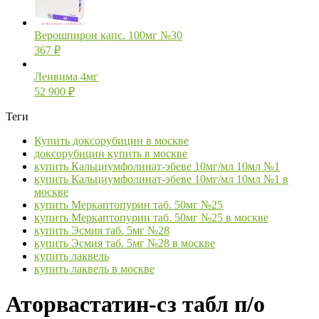
Верошпирон капс. 100мг №30
367
₽
Ленвима 4мг
52 900
₽
Теги
Купить доксорубицин в москве
доксорубицин купить в москве
купить Кальциумфолинат-эбеве 10мг/мл 10мл №1
купить Кальциумфолинат-эбеве 10мг/мл 10мл №1 в
москве
купить Меркаптопурин таб. 50мг №25
купить Меркаптопурин таб. 50мг №25 в москве
купить Эсмия таб. 5мг №28
купить Эсмия таб. 5мг №28 в москве
купить лаквель
купить лаквель в москве
Аторвастатин-сз табл п/о