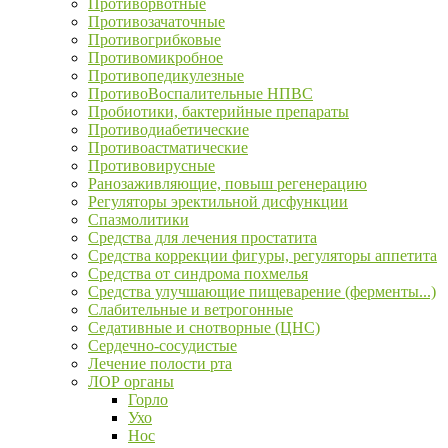
Противорвотные
Противозачаточные
Противогрибковые
Противомикробное
Противопедикулезные
ПротивоВоспалительные НПВС
Пробиотики, бактерийные препараты
Противодиабетические
Противоастматические
Противовирусные
Ранозаживляющие, повыш регенерацию
Регуляторы эректильной дисфункции
Спазмолитики
Средства для лечения простатита
Средства коррекции фигуры, регуляторы аппетита
Средства от синдрома похмелья
Средства улучшающие пищеварение (ферменты...)
Слабительные и ветрогонные
Седативные и снотворные (ЦНС)
Сердечно-сосудистые
Лечение полости рта
ЛОР органы
Горло
Ухо
Нос