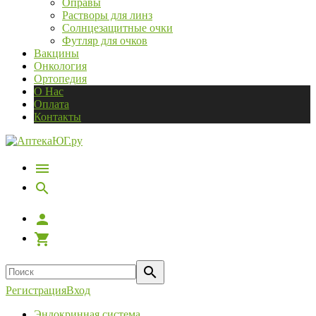
Оправы
Растворы для линз
Солнцезащитные очки
Футляр для очков
Вакцины
Онкология
Ортопедия
О Нас
Оплата
Контакты
Регистрация
Вход
Эндокринная система