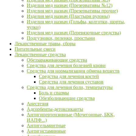
Изделия мед назнач (Презервативы №12)
Изделия мед назнач (Презервативы прочие)
Изделия мед назнач (Пластыри рулоны)
Изделия мед назнач (Гольфы, колготки, шорты,
чулки)
Изделия мед назнач (Перевязочные средства)
Подгузники, пеленки, простыни
Лекарственные травы, сборы
Питательные смеси
Лекарственные средства
Обеззараживающие средства
Средства для лечения болезней крови
Средства для нормализации обмена веществ
Средства для лечения костей
Средства для лечения суставов
Средства для лечения боли, температуры
Боль и спазмы
Обезболивающие средства
Анестезия
Адсорбенты-детоксиканты
Антигипертензивные (Мочегонные, БКК,
ИАПФ...)
Антигельминтные
Антигистаминные