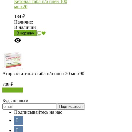
Кетонал табл п/о плен 100
мг х20
184
₽
Наличие:
В наличии
В корзину
Аторвастатин-сз табл п/о плен 20 мг х90
709
₽
В корзину
Будь первым
Подписывайтесь на нас