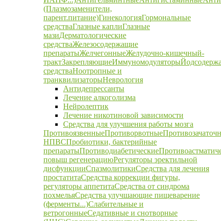
(Плазмозаменители,
парент.питание)
Гинекология
Гормональные
средства
Глазные капли
Глазные
мази
Дерматологические
средства
Железосодержащие
препараты
Желчегонные
Желудочно-кишечный-
тракт
Закрепляющие
Иммуномодуляторы
Йодсодерж
средства
Ноотропные и
транквилизаторы
Неврология
Антидепрессанты
Лечение алкоголизма
Нейролептик
Лечение никотиновой зависимости
Средства для улучшения работы мозга
Противоязвенные
Противорвотные
Противозачаточ
НПВС
Пробиотики, бактерийные
препараты
Противодиабетические
Противоастматич
повыш регенерацию
Регуляторы эректильной
дисфункции
Спазмолитики
Средства для лечения
простатита
Средства коррекции фигуры,
регуляторы аппетита
Средства от синдрома
похмелья
Средства улучшающие пищеварение
(ферменты...)
Слабительные и
ветрогонные
Седативные и снотворные