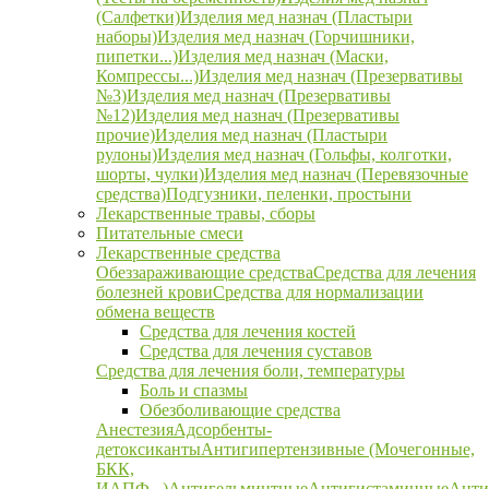
(Салфетки)
Изделия мед назнач (Пластыри
наборы)
Изделия мед назнач (Горчишники,
пипетки...)
Изделия мед назнач (Маски,
Компрессы...)
Изделия мед назнач (Презервативы
№3)
Изделия мед назнач (Презервативы
№12)
Изделия мед назнач (Презервативы
прочие)
Изделия мед назнач (Пластыри
рулоны)
Изделия мед назнач (Гольфы, колготки,
шорты, чулки)
Изделия мед назнач (Перевязочные
средства)
Подгузники, пеленки, простыни
Лекарственные травы, сборы
Питательные смеси
Лекарственные средства
Обеззараживающие средства
Средства для лечения
болезней крови
Средства для нормализации
обмена веществ
Средства для лечения костей
Средства для лечения суставов
Средства для лечения боли, температуры
Боль и спазмы
Обезболивающие средства
Анестезия
Адсорбенты-
детоксиканты
Антигипертензивные (Мочегонные,
БКК,
ИАПФ...)
Антигельминтные
Антигистаминные
Анти