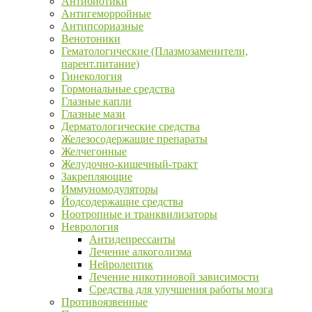
Антибиотики
Антигеморройные
Антипсориазные
Венотоники
Гематологические (Плазмозаменители,
парент.питание)
Гинекология
Гормональные средства
Глазные капли
Глазные мази
Дерматологические средства
Железосодержащие препараты
Желчегонные
Желудочно-кишечный-тракт
Закрепляющие
Иммуномодуляторы
Йодсодержащие средства
Ноотропные и транквилизаторы
Неврология
Антидепрессанты
Лечение алкоголизма
Нейролептик
Лечение никотиновой зависимости
Средства для улучшения работы мозга
Противоязвенные