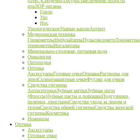
(ЦНС)
Сердечно-сосудистые
Лечение полости
рта
ЛОР органы
Горло
Ухо
Нос
Урологические
Ушные капли
Артрит
Медицинская техника
Глюкометры
Нибулайзеры
Пульсоксиметр
Тонометры
термометры
Ингаляторы
Минерально-столовая, питьевая вода
Онкология
Ортопедия
Оптика
Аксессуары
Готовые очки
Оправы
Растворы для
линз
Солнцезащитные очки
Футляр для очков
Средства гигиены
Антисептики
Зубные щетки
Зубные нити
(Флоссы)
Зубные пасты и порошки
Подгузники,
пеленки, простыни
Средства ухода за лицом и
телом
Средства общей гигиены
Средства женской
гигиены
Косметика
Ножницы
Оптика
Аксессуары
Готовые очки