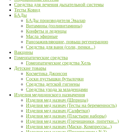
Средства для лечения дыхательной системы
Тесты Ковид
БАДы
БАДы производителя Эвалар
Витамины (поливитамины)
Конфеты и леденцы
Масла эфирные
Ранозаживляющие, повыш регенерацию
Средства для ванн (соли, пенки...)
Вакцины
Гомеопатические средства
Гомеопатические средства Хель
Детские товары
Косметика Джонсон
Соски пустышки бутылочки
Средства детской гигиены
Средства ухода за младенцами
Изделия медицинского назначения
Изделия мед назнач (Шприцы)
Изделия мед назнач (Тесты на беременность)
Изделия мед назнач (Салфетки)
Изделия мед назнач (Пластыри наборы)
Изделия мед назнач (Горчишники, пипетки...)
Изделия мед назнач (Маски, Компрессы...)
Изделия мед назнач (Презервативы №3)