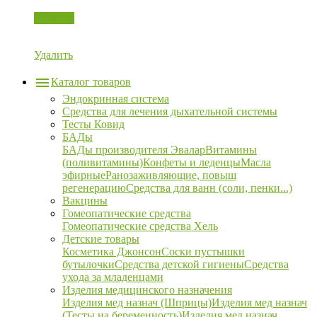
Корзина
Удалить
Каталог товаров
Эндокринная система
Средства для лечения дыхательной системы
Тесты Ковид
БАДы
БАДы производителя Эвалар
Витамины
(поливитамины)
Конфеты и леденцы
Масла
эфирные
Ранозаживляющие, повыш
регенерацию
Средства для ванн (соли, пенки...)
Вакцины
Гомеопатические средства
Гомеопатические средства Хель
Детские товары
Косметика Джонсон
Соски пустышки
бутылочки
Средства детской гигиены
Средства
ухода за младенцами
Изделия медицинского назначения
Изделия мед назнач (Шприцы)
Изделия мед назнач
(Тесты на беременность)
Изделия мед назнач