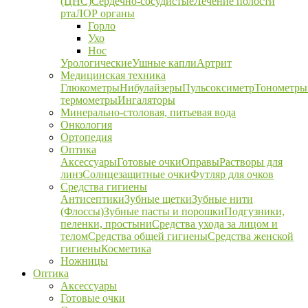
(ЦНС)
Сердечно-сосудистые
Лечение полости
рта
ЛОР органы
Горло
Ухо
Нос
Урологические
Ушные капли
Артрит
Медицинская техника
Глюкометры
Нибулайзеры
Пульсоксиметр
Тонометры
термометры
Ингаляторы
Минерально-столовая, питьевая вода
Онкология
Ортопедия
Оптика
Аксессуары
Готовые очки
Оправы
Растворы для
линз
Солнцезащитные очки
Футляр для очков
Средства гигиены
Антисептики
Зубные щетки
Зубные нити
(Флоссы)
Зубные пасты и порошки
Подгузники,
пеленки, простыни
Средства ухода за лицом и
телом
Средства общей гигиены
Средства женской
гигиены
Косметика
Ножницы
Оптика
Аксессуары
Готовые очки