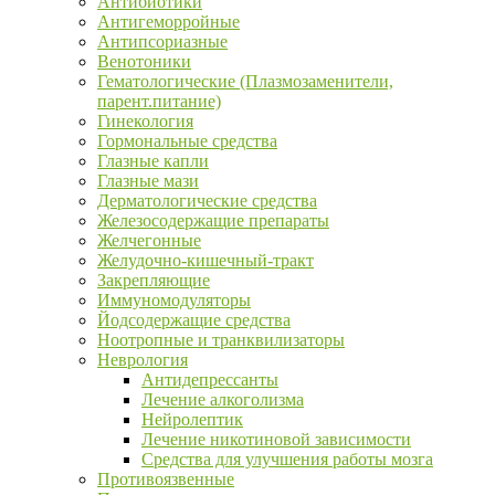
Антибиотики
Антигеморройные
Антипсориазные
Венотоники
Гематологические (Плазмозаменители,
парент.питание)
Гинекология
Гормональные средства
Глазные капли
Глазные мази
Дерматологические средства
Железосодержащие препараты
Желчегонные
Желудочно-кишечный-тракт
Закрепляющие
Иммуномодуляторы
Йодсодержащие средства
Ноотропные и транквилизаторы
Неврология
Антидепрессанты
Лечение алкоголизма
Нейролептик
Лечение никотиновой зависимости
Средства для улучшения работы мозга
Противоязвенные