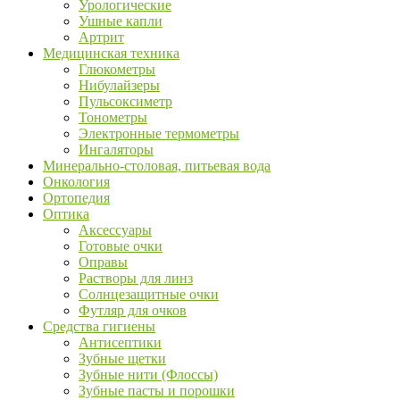
Урологические
Ушные капли
Артрит
Медицинская техника
Глюкометры
Нибулайзеры
Пульсоксиметр
Тонометры
Электронные термометры
Ингаляторы
Минерально-столовая, питьевая вода
Онкология
Ортопедия
Оптика
Аксессуары
Готовые очки
Оправы
Растворы для линз
Солнцезащитные очки
Футляр для очков
Средства гигиены
Антисептики
Зубные щетки
Зубные нити (Флоссы)
Зубные пасты и порошки