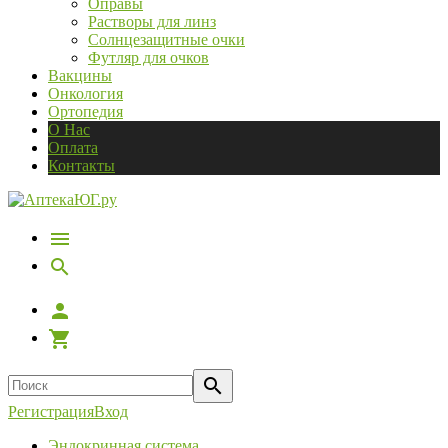
Оправы
Растворы для линз
Солнцезащитные очки
Футляр для очков
Вакцины
Онкология
Ортопедия
О Нас
Оплата
Контакты
Регистрация
Вход
Эндокринная система