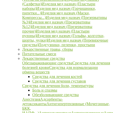
(Салфетки)
Изделия мед назнач (Пластыри
наборы)
Изделия мед назнач (Горчишники,
пипетки...)
Изделия мед назнач (Маски,
Компрессы...)
Изделия мед назнач (Презервативы
№3)
Изделия мед назнач (Презервативы
№12)
Изделия мед назнач (Презервативы
прочие)
Изделия мед назнач (Пластыри
рулоны)
Изделия мед назнач (Гольфы, колготки,
шорты, чулки)
Изделия мед назнач (Перевязочные
средства)
Подгузники, пеленки, простыни
Лекарственные травы, сборы
Питательные смеси
Лекарственные средства
Обеззараживающие средства
Средства для лечения
болезней крови
Средства для нормализации
обмена веществ
Средства для лечения костей
Средства для лечения суставов
Средства для лечения боли, температуры
Боль и спазмы
Обезболивающие средства
Анестезия
Адсорбенты-
детоксиканты
Антигипертензивные (Мочегонные,
БКК,
ИАПФ...)
Антигельминтные
Антигистаминные
Анти