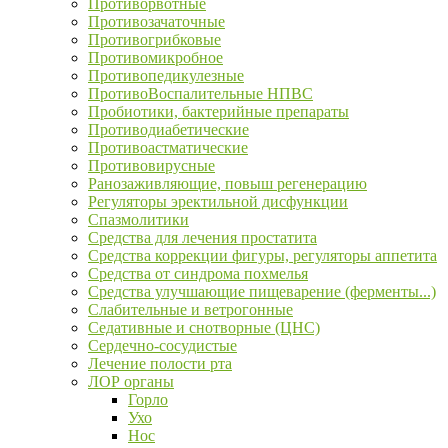
Противорвотные
Противозачаточные
Противогрибковые
Противомикробное
Противопедикулезные
ПротивоВоспалительные НПВС
Пробиотики, бактерийные препараты
Противодиабетические
Противоастматические
Противовирусные
Ранозаживляющие, повыш регенерацию
Регуляторы эректильной дисфункции
Спазмолитики
Средства для лечения простатита
Средства коррекции фигуры, регуляторы аппетита
Средства от синдрома похмелья
Средства улучшающие пищеварение (ферменты...)
Слабительные и ветрогонные
Седативные и снотворные (ЦНС)
Сердечно-сосудистые
Лечение полости рта
ЛОР органы
Горло
Ухо
Нос