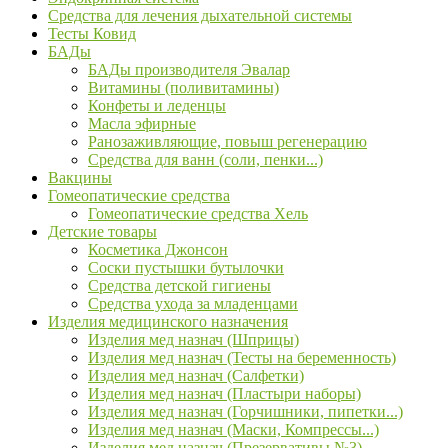
Средства для лечения дыхательной системы
Тесты Ковид
БАДы
БАДы производителя Эвалар
Витамины (поливитамины)
Конфеты и леденцы
Масла эфирные
Ранозаживляющие, повыш регенерацию
Средства для ванн (соли, пенки...)
Вакцины
Гомеопатические средства
Гомеопатические средства Хель
Детские товары
Косметика Джонсон
Соски пустышки бутылочки
Средства детской гигиены
Средства ухода за младенцами
Изделия медицинского назначения
Изделия мед назнач (Шприцы)
Изделия мед назнач (Тесты на беременность)
Изделия мед назнач (Салфетки)
Изделия мед назнач (Пластыри наборы)
Изделия мед назнач (Горчишники, пипетки...)
Изделия мед назнач (Маски, Компрессы...)
Изделия мед назнач (Презервативы №3)