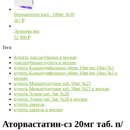
Верошпирон капс. 100мг №30
367
₽
Ленвима 4мг
52 900
₽
Теги
Купить доксорубицин в москве
доксорубицин купить в москве
купить Кальциумфолинат-эбеве 10мг/мл 10мл №1
купить Кальциумфолинат-эбеве 10мг/мл 10мл №1 в
москве
купить Меркаптопурин таб. 50мг №25
купить Меркаптопурин таб. 50мг №25 в москве
купить Эсмия таб. 5мг №28
купить Эсмия таб. 5мг №28 в москве
купить лаквель
купить лаквель в москве
Аторвастатин-сз 20мг таб. п/