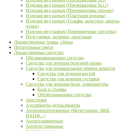
Изделия мед назнач (Презервативы №12)
Изделия мед назнач (Презервативы прочие)
Изделия мед назнач (Пластыри рулоны)
Изделия мед назнач (Гольфы, колготки, шорты,
чулки)
Изделия мед назнач (Перевязочные средства)
Подгузники, пеленки, простыни
Лекарственные травы, сборы
Питательные смеси
Лекарственные средства
Обеззараживающие средства
Средства для лечения болезней крови
Средства для нормализации обмена веществ
Средства для лечения костей
Средства для лечения суставов
Средства для лечения боли, температуры
Боль и спазмы
Обезболивающие средства
Анестезия
Адсорбенты-детоксиканты
Антигипертензивные (Мочегонные, БКК,
ИАПФ...)
Антигельминтные
Антигистаминные