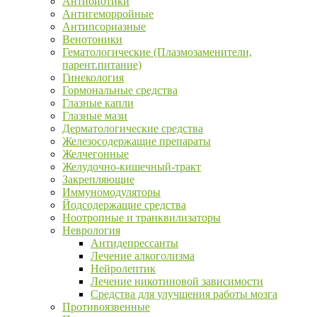
Антибиотики
Антигеморройные
Антипсориазные
Венотоники
Гематологические (Плазмозаменители,
парент.питание)
Гинекология
Гормональные средства
Глазные капли
Глазные мази
Дерматологические средства
Железосодержащие препараты
Желчегонные
Желудочно-кишечный-тракт
Закрепляющие
Иммуномодуляторы
Йодсодержащие средства
Ноотропные и транквилизаторы
Неврология
Антидепрессанты
Лечение алкоголизма
Нейролептик
Лечение никотиновой зависимости
Средства для улучшения работы мозга
Противоязвенные