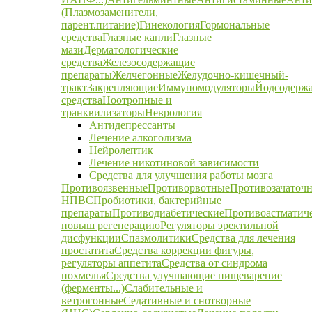
(Плазмозаменители,
парент.питание)
Гинекология
Гормональные
средства
Глазные капли
Глазные
мази
Дерматологические
средства
Железосодержащие
препараты
Желчегонные
Желудочно-кишечный-
тракт
Закрепляющие
Иммуномодуляторы
Йодсодерж
средства
Ноотропные и
транквилизаторы
Неврология
Антидепрессанты
Лечение алкоголизма
Нейролептик
Лечение никотиновой зависимости
Средства для улучшения работы мозга
Противоязвенные
Противорвотные
Противозачаточ
НПВС
Пробиотики, бактерийные
препараты
Противодиабетические
Противоастматич
повыш регенерацию
Регуляторы эректильной
дисфункции
Спазмолитики
Средства для лечения
простатита
Средства коррекции фигуры,
регуляторы аппетита
Средства от синдрома
похмелья
Средства улучшающие пищеварение
(ферменты...)
Слабительные и
ветрогонные
Седативные и снотворные