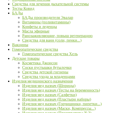
Средства для лечения дыхательной системы
Тесты Ковид
БАДы
БАДы производителя Эвалар
Витамины (поливитамины)
Конфеты и леденцы
Масла эфирные
Ранозаживляющие, повыш регенерацию
Средства для ванн (соли, пенки...)
Вакцины
Гомеопатические средства
Гомеопатические средства Хель
Детские товары
Косметика Джонсон
Соски пустышки бутылочки
Средства детской гигиены
Средства ухода за младенцами
Изделия медицинского назначения
Изделия мед назнач (Шприцы)
Изделия мед назнач (Тесты на беременность)
Изделия мед назнач (Салфетки)
Изделия мед назнач (Пластыри наборы)
Изделия мед назнач (Горчишники, пипетки...)
Изделия мед назнач (Маски, Компрессы...)
Изделия мед назнач (Презервативы №3)