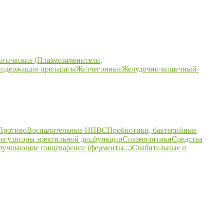
огические (Плазмозаменители,
содержащие препараты
Желчегонные
Желудочно-кишечный-
ПротивоВоспалительные НПВС
Пробиотики, бактерийные
егуляторы эректильной дисфункции
Спазмолитики
Средства
улучшающие пищеварение (ферменты...)
Слабительные и