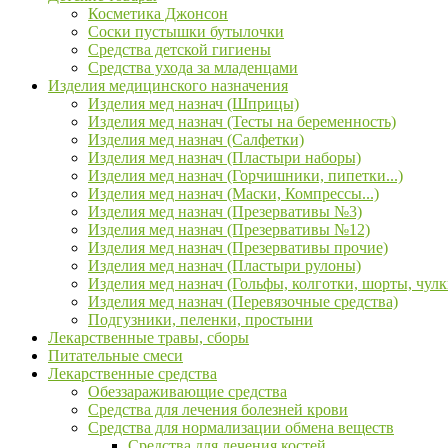
Косметика Джонсон
Соски пустышки бутылочки
Средства детской гигиены
Средства ухода за младенцами
Изделия медицинского назначения
Изделия мед назнач (Шприцы)
Изделия мед назнач (Тесты на беременность)
Изделия мед назнач (Салфетки)
Изделия мед назнач (Пластыри наборы)
Изделия мед назнач (Горчишники, пипетки...)
Изделия мед назнач (Маски, Компрессы...)
Изделия мед назнач (Презервативы №3)
Изделия мед назнач (Презервативы №12)
Изделия мед назнач (Презервативы прочие)
Изделия мед назнач (Пластыри рулоны)
Изделия мед назнач (Гольфы, колготки, шорты, чулк
Изделия мед назнач (Перевязочные средства)
Подгузники, пеленки, простыни
Лекарственные травы, сборы
Питательные смеси
Лекарственные средства
Обеззараживающие средства
Средства для лечения болезней крови
Средства для нормализации обмена веществ
Средства для лечения костей