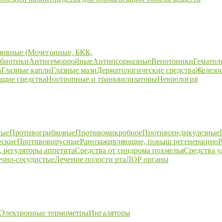
зивные (Мочегонные, БКК,
биотики
Антигеморройные
Антипсориазные
Венотоники
Гематол
а
Глазные капли
Глазные мази
Дерматологические средства
Железо
щие средства
Ноотропные и транквилизаторы
Неврология
ные
Противогрибковые
Противомикробное
Противопедикулезные
еские
Противовирусные
Ранозаживляющие, повыш регенерацию
Р
 регуляторы аппетита
Средства от синдрома похмелья
Средства 
ечно-сосудистые
Лечение полости рта
ЛОР органы
Электронные термометры
Ингаляторы