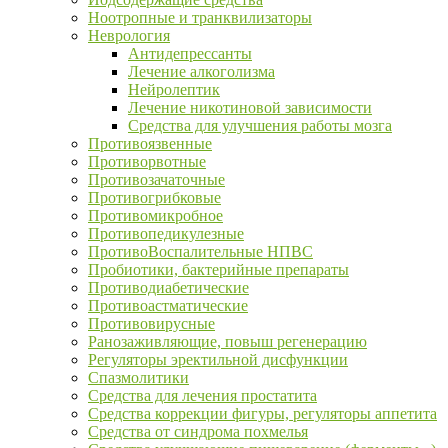
Ноотропные и транквилизаторы
Неврология
Антидепрессанты
Лечение алкоголизма
Нейролептик
Лечение никотиновой зависимости
Средства для улучшения работы мозга
Противоязвенные
Противорвотные
Противозачаточные
Противогрибковые
Противомикробное
Противопедикулезные
ПротивоВоспалительные НПВС
Пробиотики, бактерийные препараты
Противодиабетические
Противоастматические
Противовирусные
Ранозаживляющие, повыш регенерацию
Регуляторы эректильной дисфункции
Спазмолитики
Средства для лечения простатита
Средства коррекции фигуры, регуляторы аппетита
Средства от синдрома похмелья