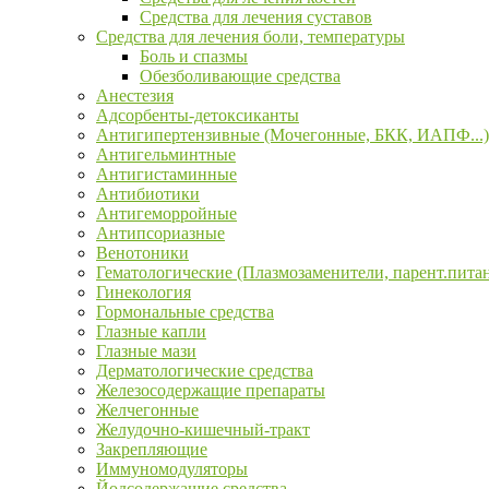
Средства для лечения суставов
Средства для лечения боли, температуры
Боль и спазмы
Обезболивающие средства
Анестезия
Адсорбенты-детоксиканты
Антигипертензивные (Мочегонные, БКК, ИАПФ...)
Антигельминтные
Антигистаминные
Антибиотики
Антигеморройные
Антипсориазные
Венотоники
Гематологические (Плазмозаменители, парент.пита
Гинекология
Гормональные средства
Глазные капли
Глазные мази
Дерматологические средства
Железосодержащие препараты
Желчегонные
Желудочно-кишечный-тракт
Закрепляющие
Иммуномодуляторы
Йодсодержащие средства