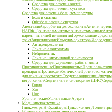
Средства для лечения костей
Средства для лечения суставов
Средства для лечения боли, температуры
Боль и спазмы
Обезболивающие средства
Анестезия
Адсорбенты-детоксиканты
Антигипертен
ИАПФ...)
Антигельминтные
Антигистаминные
Анти
парент.питание)
Гинекология
Гормональные средств
тракт
Закрепляющие
Иммуномодуляторы
Йодсодержа
Антидепрессанты
Лечение алкоголизма
Нейролептик
Лечение никотиновой зависимости
Средства для улучшения работы мозга
Противоязвенные
Противорвотные
Противозачаточ
препараты
Противодиабетические
Противоастматич
для лечения простатита
Средства коррекции фигуры,
ветрогонные
Седативные и снотворные (ЦНС)
Серд
Горло
Ухо
Нос
Урологические
Ушные капли
Артрит
Медицинская техника
Глюкометры
Нибулайзеры
Пульсоксиметр
Тонометры
Минерально-столовая, питьевая вода