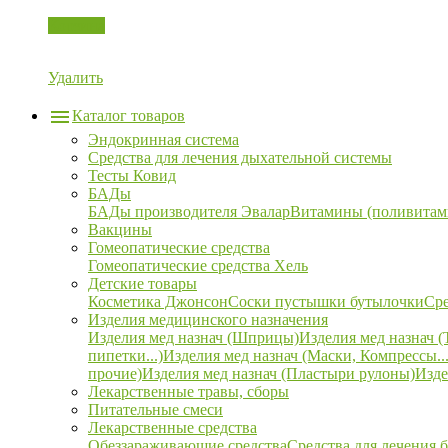
Корзина
Удалить
Каталог товаров
Эндокринная система
Средства для лечения дыхательной системы
Тесты Ковид
БАДы
БАДы производителя Эвалар
Витамины (поливитам
Вакцины
Гомеопатические средства
Гомеопатические средства Хель
Детские товары
Косметика Джонсон
Соски пустышки бутылочки
Сре
Изделия медицинского назначения
Изделия мед назнач (Шприцы)
Изделия мед назнач (
пипетки...)
Изделия мед назнач (Маски, Компрессы...
прочие)
Изделия мед назнач (Пластыри рулоны)
Изде
Лекарственные травы, сборы
Питательные смеси
Лекарственные средства
Обеззараживающие средства
Средства для лечения 