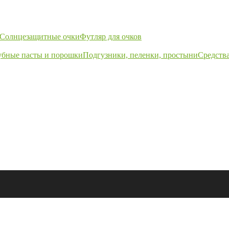
Солнцезащитные очки
Футляр для очков
убные пасты и порошки
Подгузники, пеленки, простыни
Средства