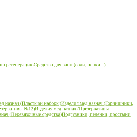
ыш регенерацию
Средства для ванн (соли, пенки...)
ед назнач (Пластыри наборы)
Изделия мед назнач (Горчишники,
езервативы №12)
Изделия мед назнач (Презервативы
знач (Перевязочные средства)
Подгузники, пеленки, простыни