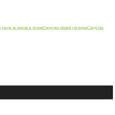
 ухода за лицом и телом
Средства общей гигиены
Средства