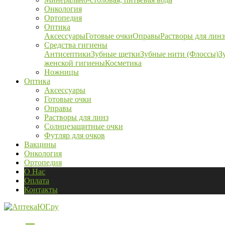
Онкология
Ортопедия
Оптика
Аксессуары
Готовые очки
Оправы
Растворы для линз
Средства гигиены
Антисептики
Зубные щетки
Зубные нити (Флоссы)
З
женской гигиены
Косметика
Ножницы
Оптика
Аксессуары
Готовые очки
Оправы
Растворы для линз
Солнцезащитные очки
Футляр для очков
Вакцины
Онкология
Ортопедия
О Нас
Оплата
Контакты