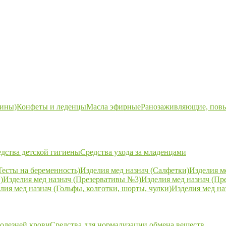
ины)
Конфеты и леденцы
Масла эфирные
Ранозаживляющие, пов
дства детской гигиены
Средства ухода за младенцами
Тесты на беременность)
Изделия мед назнач (Салфетки)
Изделия м
)
Изделия мед назнач (Презервативы №3)
Изделия мед назнач (Пр
лия мед назнач (Гольфы, колготки, шорты, чулки)
Изделия мед на
болезней крови
Средства для нормализации обмена веществ