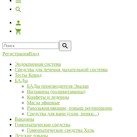
Регистрация
Вход
Эндокринная система
Средства для лечения дыхательной системы
Тесты Ковид
БАДы
БАДы производителя Эвалар
Витамины (поливитамины)
Конфеты и леденцы
Масла эфирные
Ранозаживляющие, повыш регенерацию
Средства для ванн (соли, пенки...)
Вакцины
Гомеопатические средства
Гомеопатические средства Хель
Детские товары