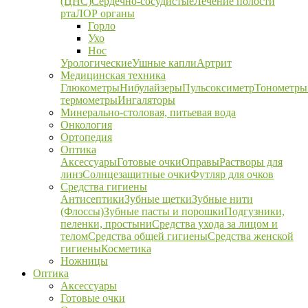
(ЦНС)
Сердечно-сосудистые
Лечение полости
рта
ЛОР органы
Горло
Ухо
Нос
Урологические
Ушные капли
Артрит
Медицинская техника
Глюкометры
Нибулайзеры
Пульсоксиметр
Тонометры
термометры
Ингаляторы
Минерально-столовая, питьевая вода
Онкология
Ортопедия
Оптика
Аксессуары
Готовые очки
Оправы
Растворы для
линз
Солнцезащитные очки
Футляр для очков
Средства гигиены
Антисептики
Зубные щетки
Зубные нити
(Флоссы)
Зубные пасты и порошки
Подгузники,
пеленки, простыни
Средства ухода за лицом и
телом
Средства общей гигиены
Средства женской
гигиены
Косметика
Ножницы
Оптика
Аксессуары
Готовые очки