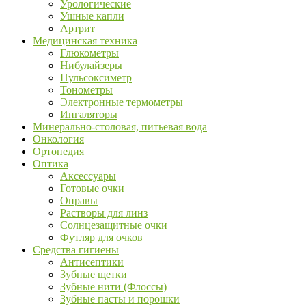
Урологические
Ушные капли
Артрит
Медицинская техника
Глюкометры
Нибулайзеры
Пульсоксиметр
Тонометры
Электронные термометры
Ингаляторы
Минерально-столовая, питьевая вода
Онкология
Ортопедия
Оптика
Аксессуары
Готовые очки
Оправы
Растворы для линз
Солнцезащитные очки
Футляр для очков
Средства гигиены
Антисептики
Зубные щетки
Зубные нити (Флоссы)
Зубные пасты и порошки