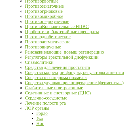
Противорвотные
Противозачаточные
Противогрибковые
Противомикробное
Противопедикулезные
ПротивоВоспалительные НПВС
Пробиотики, бактерийные препараты
Противодиабетические
Противоастматические
Противовирусные
Ранозаживляющие, повыш регенерацию
Регуляторы эректильной дисфункции
Спазмолитики
Средства для лечения простатита
Средства коррекции фигуры, регуляторы аппетита
Средства от синдрома похмелья
Средства улучшающие пищеварение (ферменты...)
Слабительные и ветрогонные
Седативные и снотворные (ЦНС)
Сердечно-сосудистые
Лечение полости рта
ЛОР органы
Горло
Ухо
Нос