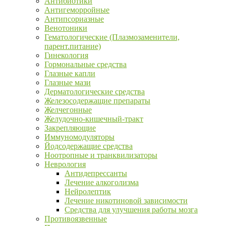
Антибиотики
Антигеморройные
Антипсориазные
Венотоники
Гематологические (Плазмозаменители,
парент.питание)
Гинекология
Гормональные средства
Глазные капли
Глазные мази
Дерматологические средства
Железосодержащие препараты
Желчегонные
Желудочно-кишечный-тракт
Закрепляющие
Иммуномодуляторы
Йодсодержащие средства
Ноотропные и транквилизаторы
Неврология
Антидепрессанты
Лечение алкоголизма
Нейролептик
Лечение никотиновой зависимости
Средства для улучшения работы мозга
Противоязвенные