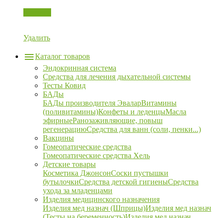
Корзина
Удалить
Каталог товаров
Эндокринная система
Средства для лечения дыхательной системы
Тесты Ковид
БАДы
БАДы производителя Эвалар
Витамины
(поливитамины)
Конфеты и леденцы
Масла
эфирные
Ранозаживляющие, повыш
регенерацию
Средства для ванн (соли, пенки...)
Вакцины
Гомеопатические средства
Гомеопатические средства Хель
Детские товары
Косметика Джонсон
Соски пустышки
бутылочки
Средства детской гигиены
Средства
ухода за младенцами
Изделия медицинского назначения
Изделия мед назнач (Шприцы)
Изделия мед назнач
(Тесты на беременность)
Изделия мед назнач