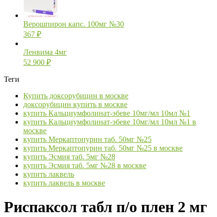
Верошпирон капс. 100мг №30
367
₽
Ленвима 4мг
52 900
₽
Теги
Купить доксорубицин в москве
доксорубицин купить в москве
купить Кальциумфолинат-эбеве 10мг/мл 10мл №1
купить Кальциумфолинат-эбеве 10мг/мл 10мл №1 в
москве
купить Меркаптопурин таб. 50мг №25
купить Меркаптопурин таб. 50мг №25 в москве
купить Эсмия таб. 5мг №28
купить Эсмия таб. 5мг №28 в москве
купить лаквель
купить лаквель в москве
Риспаксол табл п/о плен 2 мг