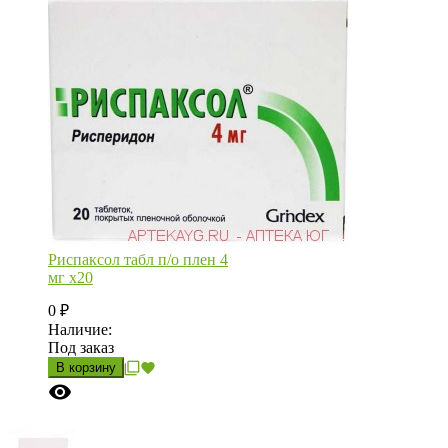
Риспаксол табл п/о плен 4
мг х20
0
₽
Наличие:
Под заказ
В корзину