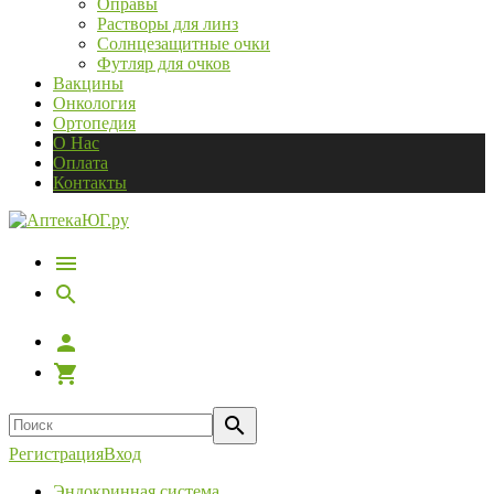
Оправы
Растворы для линз
Солнцезащитные очки
Футляр для очков
Вакцины
Онкология
Ортопедия
О Нас
Оплата
Контакты
Регистрация
Вход
Эндокринная система