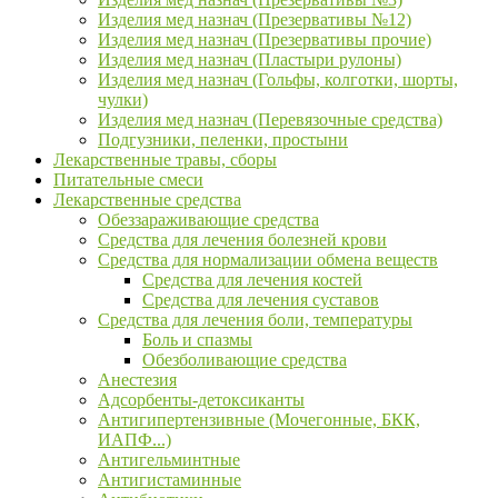
Изделия мед назнач (Презервативы №12)
Изделия мед назнач (Презервативы прочие)
Изделия мед назнач (Пластыри рулоны)
Изделия мед назнач (Гольфы, колготки, шорты,
чулки)
Изделия мед назнач (Перевязочные средства)
Подгузники, пеленки, простыни
Лекарственные травы, сборы
Питательные смеси
Лекарственные средства
Обеззараживающие средства
Средства для лечения болезней крови
Средства для нормализации обмена веществ
Средства для лечения костей
Средства для лечения суставов
Средства для лечения боли, температуры
Боль и спазмы
Обезболивающие средства
Анестезия
Адсорбенты-детоксиканты
Антигипертензивные (Мочегонные, БКК,
ИАПФ...)
Антигельминтные
Антигистаминные