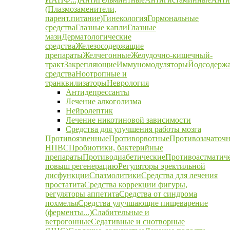
(Плазмозаменители,
парент.питание)
Гинекология
Гормональные
средства
Глазные капли
Глазные
мази
Дерматологические
средства
Железосодержащие
препараты
Желчегонные
Желудочно-кишечный-
тракт
Закрепляющие
Иммуномодуляторы
Йодсодерж
средства
Ноотропные и
транквилизаторы
Неврология
Антидепрессанты
Лечение алкоголизма
Нейролептик
Лечение никотиновой зависимости
Средства для улучшения работы мозга
Противоязвенные
Противорвотные
Противозачаточ
НПВС
Пробиотики, бактерийные
препараты
Противодиабетические
Противоастматич
повыш регенерацию
Регуляторы эректильной
дисфункции
Спазмолитики
Средства для лечения
простатита
Средства коррекции фигуры,
регуляторы аппетита
Средства от синдрома
похмелья
Средства улучшающие пищеварение
(ферменты...)
Слабительные и
ветрогонные
Седативные и снотворные