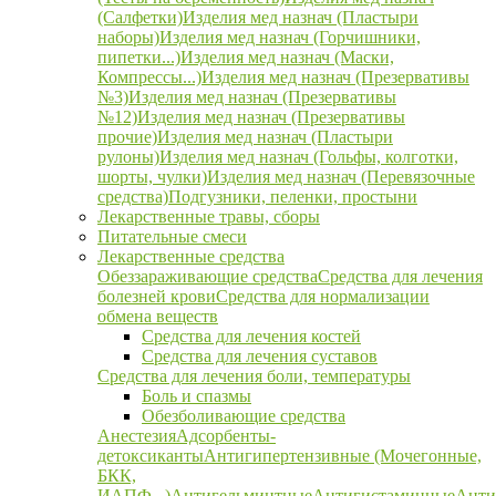
(Салфетки)
Изделия мед назнач (Пластыри
наборы)
Изделия мед назнач (Горчишники,
пипетки...)
Изделия мед назнач (Маски,
Компрессы...)
Изделия мед назнач (Презервативы
№3)
Изделия мед назнач (Презервативы
№12)
Изделия мед назнач (Презервативы
прочие)
Изделия мед назнач (Пластыри
рулоны)
Изделия мед назнач (Гольфы, колготки,
шорты, чулки)
Изделия мед назнач (Перевязочные
средства)
Подгузники, пеленки, простыни
Лекарственные травы, сборы
Питательные смеси
Лекарственные средства
Обеззараживающие средства
Средства для лечения
болезней крови
Средства для нормализации
обмена веществ
Средства для лечения костей
Средства для лечения суставов
Средства для лечения боли, температуры
Боль и спазмы
Обезболивающие средства
Анестезия
Адсорбенты-
детоксиканты
Антигипертензивные (Мочегонные,
БКК,
ИАПФ...)
Антигельминтные
Антигистаминные
Анти