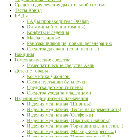
Средства для лечения дыхательной системы
Тесты Ковид
БАДы
БАДы производителя Эвалар
Витамины (поливитамины)
Конфеты и леденцы
Масла эфирные
Ранозаживляющие, повыш регенерацию
Средства для ванн (соли, пенки...)
Вакцины
Гомеопатические средства
Гомеопатические средства Хель
Детские товары
Косметика Джонсон
Соски пустышки бутылочки
Средства детской гигиены
Средства ухода за младенцами
Изделия медицинского назначения
Изделия мед назнач (Шприцы)
Изделия мед назнач (Тесты на беременность)
Изделия мед назнач (Салфетки)
Изделия мед назнач (Пластыри наборы)
Изделия мед назнач (Горчишники, пипетки...)
Изделия мед назнач (Маски, Компрессы...)
Изделия мед назнач (Презервативы №3)