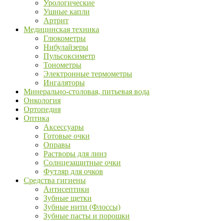
Урологические
Ушные капли
Артрит
Медицинская техника
Глюкометры
Нибулайзеры
Пульсоксиметр
Тонометры
Электронные термометры
Ингаляторы
Минерально-столовая, питьевая вода
Онкология
Ортопедия
Оптика
Аксессуары
Готовые очки
Оправы
Растворы для линз
Солнцезащитные очки
Футляр для очков
Средства гигиены
Антисептики
Зубные щетки
Зубные нити (Флоссы)
Зубные пасты и порошки