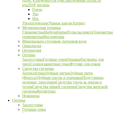
(ЦНС)
Сердечно-сосудистые
Лечение полости
рта
ЛОР органы
Горло
Ухо
Нос
Урологические
Ушные капли
Артрит
Медицинская техника
Глюкометры
Нибулайзеры
Пульсоксиметр
Тонометры
термометры
Ингаляторы
Минерально-столовая, питьевая вода
Онкология
Ортопедия
Оптика
Аксессуары
Готовые очки
Оправы
Растворы для
линз
Солнцезащитные очки
Футляр для очков
Средства гигиены
Антисептики
Зубные щетки
Зубные нити
(Флоссы)
Зубные пасты и порошки
Подгузники,
пеленки, простыни
Средства ухода за лицом и
телом
Средства общей гигиены
Средства женской
гигиены
Косметика
Ножницы
Оптика
Аксессуары
Готовые очки