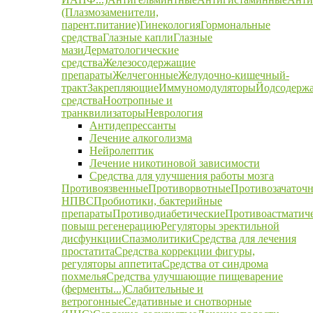
(Плазмозаменители,
парент.питание)
Гинекология
Гормональные
средства
Глазные капли
Глазные
мази
Дерматологические
средства
Железосодержащие
препараты
Желчегонные
Желудочно-кишечный-
тракт
Закрепляющие
Иммуномодуляторы
Йодсодерж
средства
Ноотропные и
транквилизаторы
Неврология
Антидепрессанты
Лечение алкоголизма
Нейролептик
Лечение никотиновой зависимости
Средства для улучшения работы мозга
Противоязвенные
Противорвотные
Противозачаточ
НПВС
Пробиотики, бактерийные
препараты
Противодиабетические
Противоастматич
повыш регенерацию
Регуляторы эректильной
дисфункции
Спазмолитики
Средства для лечения
простатита
Средства коррекции фигуры,
регуляторы аппетита
Средства от синдрома
похмелья
Средства улучшающие пищеварение
(ферменты...)
Слабительные и
ветрогонные
Седативные и снотворные