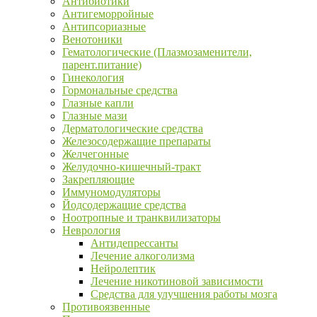
Антибиотики
Антигеморройные
Антипсориазные
Венотоники
Гематологические (Плазмозаменители,
парент.питание)
Гинекология
Гормональные средства
Глазные капли
Глазные мази
Дерматологические средства
Железосодержащие препараты
Желчегонные
Желудочно-кишечный-тракт
Закрепляющие
Иммуномодуляторы
Йодсодержащие средства
Ноотропные и транквилизаторы
Неврология
Антидепрессанты
Лечение алкоголизма
Нейролептик
Лечение никотиновой зависимости
Средства для улучшения работы мозга
Противоязвенные