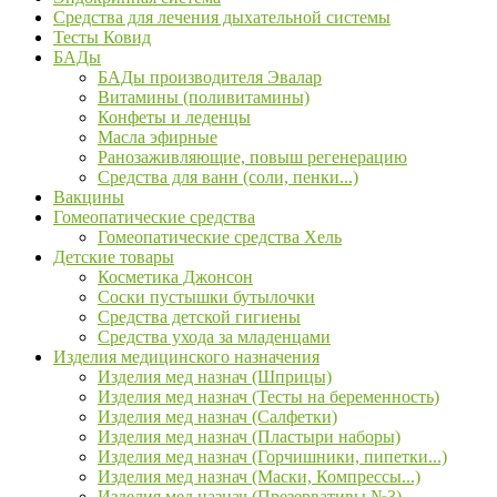
Средства для лечения дыхательной системы
Тесты Ковид
БАДы
БАДы производителя Эвалар
Витамины (поливитамины)
Конфеты и леденцы
Масла эфирные
Ранозаживляющие, повыш регенерацию
Средства для ванн (соли, пенки...)
Вакцины
Гомеопатические средства
Гомеопатические средства Хель
Детские товары
Косметика Джонсон
Соски пустышки бутылочки
Средства детской гигиены
Средства ухода за младенцами
Изделия медицинского назначения
Изделия мед назнач (Шприцы)
Изделия мед назнач (Тесты на беременность)
Изделия мед назнач (Салфетки)
Изделия мед назнач (Пластыри наборы)
Изделия мед назнач (Горчишники, пипетки...)
Изделия мед назнач (Маски, Компрессы...)
Изделия мед назнач (Презервативы №3)