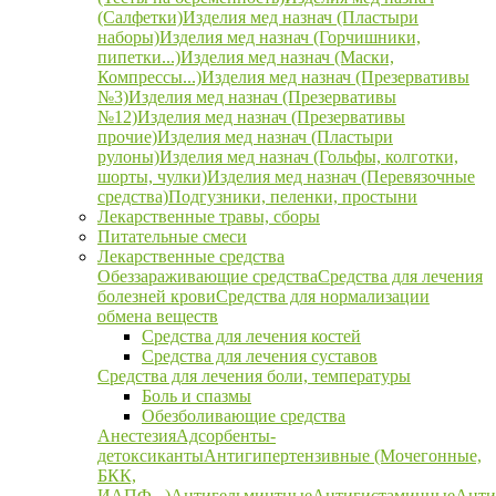
(Салфетки)
Изделия мед назнач (Пластыри
наборы)
Изделия мед назнач (Горчишники,
пипетки...)
Изделия мед назнач (Маски,
Компрессы...)
Изделия мед назнач (Презервативы
№3)
Изделия мед назнач (Презервативы
№12)
Изделия мед назнач (Презервативы
прочие)
Изделия мед назнач (Пластыри
рулоны)
Изделия мед назнач (Гольфы, колготки,
шорты, чулки)
Изделия мед назнач (Перевязочные
средства)
Подгузники, пеленки, простыни
Лекарственные травы, сборы
Питательные смеси
Лекарственные средства
Обеззараживающие средства
Средства для лечения
болезней крови
Средства для нормализации
обмена веществ
Средства для лечения костей
Средства для лечения суставов
Средства для лечения боли, температуры
Боль и спазмы
Обезболивающие средства
Анестезия
Адсорбенты-
детоксиканты
Антигипертензивные (Мочегонные,
БКК,
ИАПФ...)
Антигельминтные
Антигистаминные
Анти