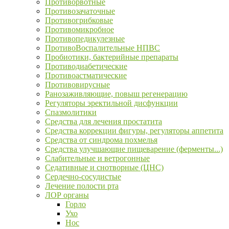
Противорвотные
Противозачаточные
Противогрибковые
Противомикробное
Противопедикулезные
ПротивоВоспалительные НПВС
Пробиотики, бактерийные препараты
Противодиабетические
Противоастматические
Противовирусные
Ранозаживляющие, повыш регенерацию
Регуляторы эректильной дисфункции
Спазмолитики
Средства для лечения простатита
Средства коррекции фигуры, регуляторы аппетита
Средства от синдрома похмелья
Средства улучшающие пищеварение (ферменты...)
Слабительные и ветрогонные
Седативные и снотворные (ЦНС)
Сердечно-сосудистые
Лечение полости рта
ЛОР органы
Горло
Ухо
Нос