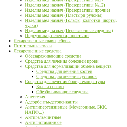
Изделия мед назнач (Презервативы №12)
Изделия мед назнач (Презервативы прочие)
Изделия мед назнач (Пластыри рулоны)
Изделия мед назнач (Гольфы, колготки, шорты,
чулки)
Изделия мед назнач (Перевязочные средства)
Подгузники, пеленки, простыни
Лекарственные травы, сборы
Питательные смеси
Лекарственные средства
Обеззараживающие средства
Средства для лечения болезней крови
Средства для нормализации обмена веществ
Средства для лечения костей
Средства для лечения суставов
Средства для лечения боли, температуры
Боль и спазмы
Обезболивающие средства
Анестезия
Адсорбенты-детоксиканты
Антигипертензивные (Мочегонные, БКК,
ИАПФ...)
Антигельминтные
Антигистаминные