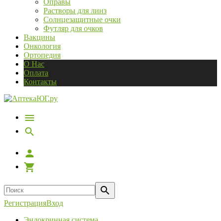
Оправы
Растворы для линз
Солнцезащитные очки
Футляр для очков
Вакцины
Онкология
Ортопедия
О Нас
Оплата
Контакты
Регистрация
Вход
Эндокринная система