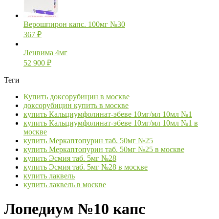
Верошпирон капс. 100мг №30
367
₽
Ленвима 4мг
52 900
₽
Теги
Купить доксорубицин в москве
доксорубицин купить в москве
купить Кальциумфолинат-эбеве 10мг/мл 10мл №1
купить Кальциумфолинат-эбеве 10мг/мл 10мл №1 в
москве
купить Меркаптопурин таб. 50мг №25
купить Меркаптопурин таб. 50мг №25 в москве
купить Эсмия таб. 5мг №28
купить Эсмия таб. 5мг №28 в москве
купить лаквель
купить лаквель в москве
Лопедиум №10 капс