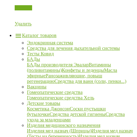
Корзина
Удалить
Каталог товаров
Эндокринная система
Средства для лечения дыхательной системы
Тесты Ковид
БАДы
БАДы производителя Эвалар
Витамины
(поливитамины)
Конфеты и леденцы
Масла
эфирные
Ранозаживляющие, повыш
регенерацию
Средства для ванн (соли, пенки...)
Вакцины
Гомеопатические средства
Гомеопатические средства Хель
Детские товары
Косметика Джонсон
Соски пустышки
бутылочки
Средства детской гигиены
Средства
ухода за младенцами
Изделия медицинского назначения
Изделия мед назнач (Шприцы)
Изделия мед назнач
(Тесты на беременность)
Изделия мед назнач