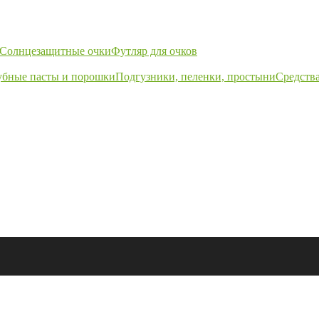
Солнцезащитные очки
Футляр для очков
убные пасты и порошки
Подгузники, пеленки, простыни
Средства