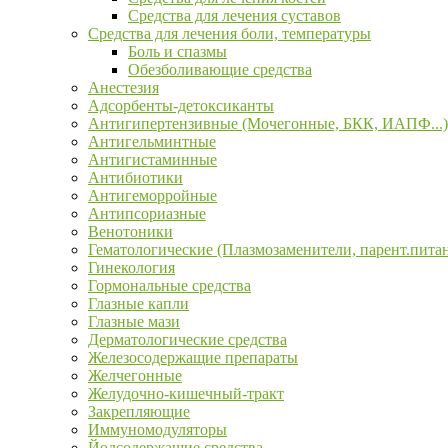
Средства для лечения суставов
Средства для лечения боли, температуры
Боль и спазмы
Обезболивающие средства
Анестезия
Адсорбенты-детоксиканты
Антигипертензивные (Мочегонные, БКК, ИАПФ...)
Антигельминтные
Антигистаминные
Антибиотики
Антигеморройные
Антипсориазные
Венотоники
Гематологические (Плазмозаменители, парент.пита
Гинекология
Гормональные средства
Глазные капли
Глазные мази
Дерматологические средства
Железосодержащие препараты
Желчегонные
Желудочно-кишечный-тракт
Закрепляющие
Иммуномодуляторы
Йодсодержащие средства