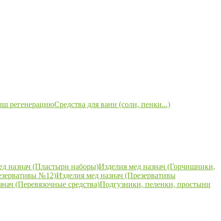
ыш регенерацию
Средства для ванн (соли, пенки...)
ед назнач (Пластыри наборы)
Изделия мед назнач (Горчишники,
езервативы №12)
Изделия мед назнач (Презервативы
знач (Перевязочные средства)
Подгузники, пеленки, простыни