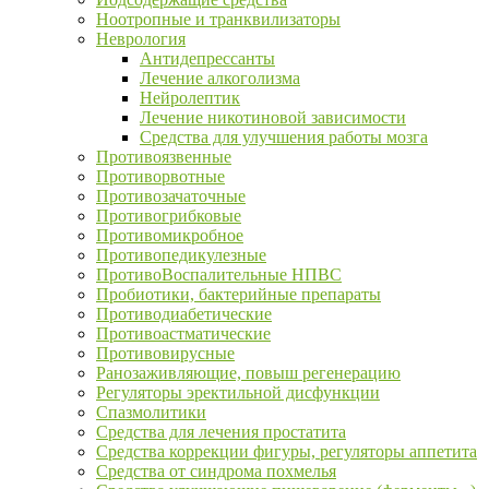
Ноотропные и транквилизаторы
Неврология
Антидепрессанты
Лечение алкоголизма
Нейролептик
Лечение никотиновой зависимости
Средства для улучшения работы мозга
Противоязвенные
Противорвотные
Противозачаточные
Противогрибковые
Противомикробное
Противопедикулезные
ПротивоВоспалительные НПВС
Пробиотики, бактерийные препараты
Противодиабетические
Противоастматические
Противовирусные
Ранозаживляющие, повыш регенерацию
Регуляторы эректильной дисфункции
Спазмолитики
Средства для лечения простатита
Средства коррекции фигуры, регуляторы аппетита
Средства от синдрома похмелья