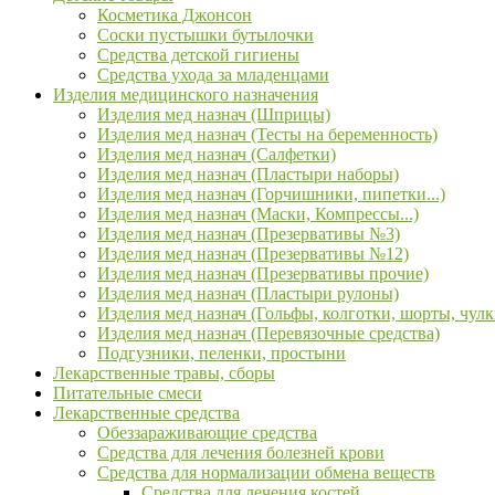
Косметика Джонсон
Соски пустышки бутылочки
Средства детской гигиены
Средства ухода за младенцами
Изделия медицинского назначения
Изделия мед назнач (Шприцы)
Изделия мед назнач (Тесты на беременность)
Изделия мед назнач (Салфетки)
Изделия мед назнач (Пластыри наборы)
Изделия мед назнач (Горчишники, пипетки...)
Изделия мед назнач (Маски, Компрессы...)
Изделия мед назнач (Презервативы №3)
Изделия мед назнач (Презервативы №12)
Изделия мед назнач (Презервативы прочие)
Изделия мед назнач (Пластыри рулоны)
Изделия мед назнач (Гольфы, колготки, шорты, чулк
Изделия мед назнач (Перевязочные средства)
Подгузники, пеленки, простыни
Лекарственные травы, сборы
Питательные смеси
Лекарственные средства
Обеззараживающие средства
Средства для лечения болезней крови
Средства для нормализации обмена веществ
Средства для лечения костей