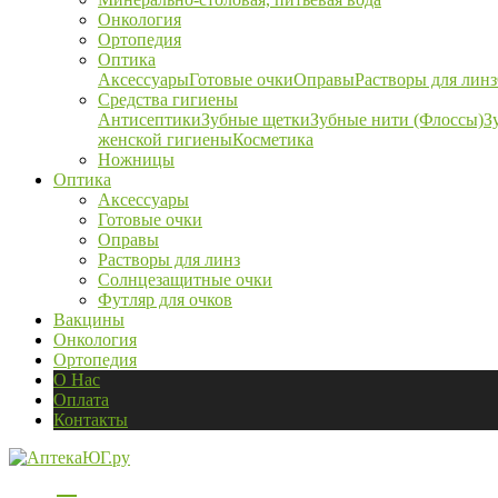
Онкология
Ортопедия
Оптика
Аксессуары
Готовые очки
Оправы
Растворы для линз
Средства гигиены
Антисептики
Зубные щетки
Зубные нити (Флоссы)
З
женской гигиены
Косметика
Ножницы
Оптика
Аксессуары
Готовые очки
Оправы
Растворы для линз
Солнцезащитные очки
Футляр для очков
Вакцины
Онкология
Ортопедия
О Нас
Оплата
Контакты