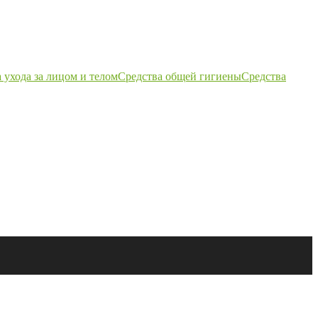
 ухода за лицом и телом
Средства общей гигиены
Средства