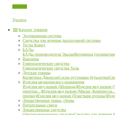
Корзина
Удалить
Каталог товаров
Эндокринная система
Средства для лечения дыхательной системы
Тесты Ковид
БАДы
БАДы производителя Эвалар
Витамины (поливитам
Вакцины
Гомеопатические средства
Гомеопатические средства Хель
Детские товары
Косметика Джонсон
Соски пустышки бутылочки
Сре
Изделия медицинского назначения
Изделия мед назнач (Шприцы)
Изделия мед назнач (
пипетки...)
Изделия мед назнач (Маски, Компрессы...
прочие)
Изделия мед назнач (Пластыри рулоны)
Изде
Лекарственные травы, сборы
Питательные смеси
Лекарственные средства
Обеззараживающие средства
Средства для лечения 