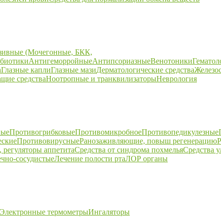
зивные (Мочегонные, БКК,
биотики
Антигеморройные
Антипсориазные
Венотоники
Гематол
а
Глазные капли
Глазные мази
Дерматологические средства
Железо
щие средства
Ноотропные и транквилизаторы
Неврология
ные
Противогрибковые
Противомикробное
Противопедикулезные
еские
Противовирусные
Ранозаживляющие, повыш регенерацию
Р
 регуляторы аппетита
Средства от синдрома похмелья
Средства 
ечно-сосудистые
Лечение полости рта
ЛОР органы
Электронные термометры
Ингаляторы