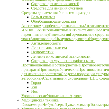
Средства для лечения костей
Средства для лечения суставов
Средства для лечения боли, температуры
Боль и спазмы
Обезболивающие средства
Анестезия
Адсорбенты-детоксиканты
Антигипертен
ИАПФ...)
Антигельминтные
Антигистаминные
Анти
парент.питание)
Гинекология
Гормональные средств
тракт
Закрепляющие
Иммуномодуляторы
Йодсодержа
Антидепрессанты
Лечение алкоголизма
Нейролептик
Лечение никотиновой зависимости
Средства для улучшения работы мозга
Противоязвенные
Противорвотные
Противозачаточ
препараты
Противодиабетические
Противоастматич
для лечения простатита
Средства коррекции фигуры,
ветрогонные
Седативные и снотворные (ЦНС)
Серд
Горло
Ухо
Нос
Урологические
Ушные капли
Артрит
Медицинская техника
Глюкометры
Нибулайзеры
Пульсоксиметр
Тонометры
Минерально-столовая, питьевая вода