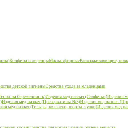
ины)
Конфеты и леденцы
Масла эфирные
Ранозаживляющие, пов
дства детской гигиены
Средства ухода за младенцами
Тесты на беременность)
Изделия мед назнач (Салфетки)
Изделия м
)
Изделия мед назнач (Презервативы №3)
Изделия мед назнач (Пр
лия мед назнач (Гольфы, колготки, шорты, чулки)
Изделия мед на
болезней крови
Средства для нормализации обмена веществ