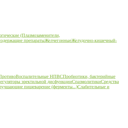
огические (Плазмозаменители,
содержащие препараты
Желчегонные
Желудочно-кишечный-
ПротивоВоспалительные НПВС
Пробиотики, бактерийные
егуляторы эректильной дисфункции
Спазмолитики
Средства
улучшающие пищеварение (ферменты...)
Слабительные и