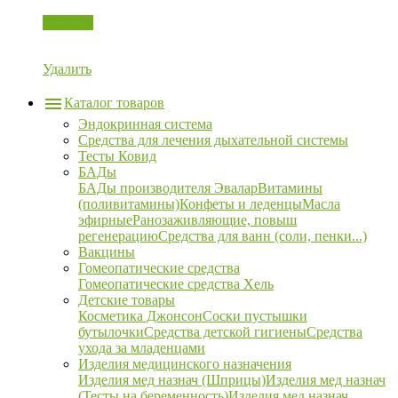
Корзина
Удалить
Каталог товаров
Эндокринная система
Средства для лечения дыхательной системы
Тесты Ковид
БАДы
БАДы производителя Эвалар
Витамины
(поливитамины)
Конфеты и леденцы
Масла
эфирные
Ранозаживляющие, повыш
регенерацию
Средства для ванн (соли, пенки...)
Вакцины
Гомеопатические средства
Гомеопатические средства Хель
Детские товары
Косметика Джонсон
Соски пустышки
бутылочки
Средства детской гигиены
Средства
ухода за младенцами
Изделия медицинского назначения
Изделия мед назнач (Шприцы)
Изделия мед назнач
(Тесты на беременность)
Изделия мед назнач