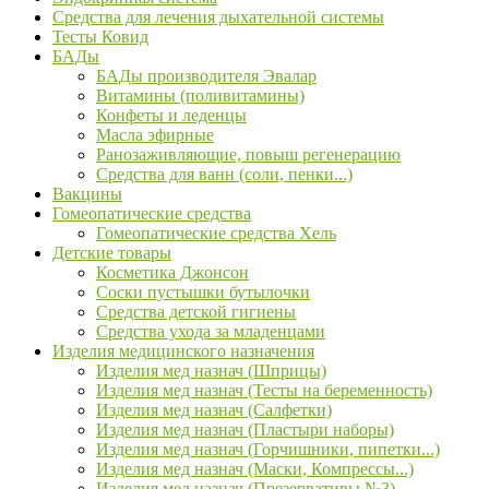
Средства для лечения дыхательной системы
Тесты Ковид
БАДы
БАДы производителя Эвалар
Витамины (поливитамины)
Конфеты и леденцы
Масла эфирные
Ранозаживляющие, повыш регенерацию
Средства для ванн (соли, пенки...)
Вакцины
Гомеопатические средства
Гомеопатические средства Хель
Детские товары
Косметика Джонсон
Соски пустышки бутылочки
Средства детской гигиены
Средства ухода за младенцами
Изделия медицинского назначения
Изделия мед назнач (Шприцы)
Изделия мед назнач (Тесты на беременность)
Изделия мед назнач (Салфетки)
Изделия мед назнач (Пластыри наборы)
Изделия мед назнач (Горчишники, пипетки...)
Изделия мед назнач (Маски, Компрессы...)
Изделия мед назнач (Презервативы №3)