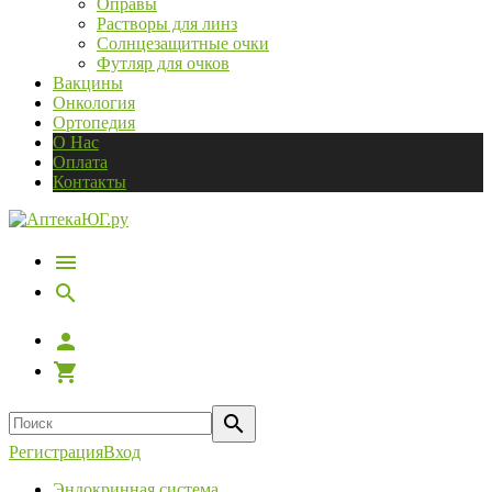
Оправы
Растворы для линз
Солнцезащитные очки
Футляр для очков
Вакцины
Онкология
Ортопедия
О Нас
Оплата
Контакты
Регистрация
Вход
Эндокринная система