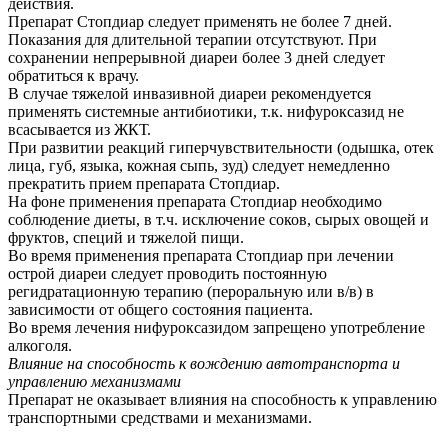
действия.
Препарат Стопдиар следует применять не более 7 дней.
Показания для длительной терапии отсутствуют. При
сохранении непрерывной диареи более 3 дней следует
обратиться к врачу.
В случае тяжелой инвазивной диареи рекомендуется
применять системные антибиотики, т.к. нифуроксазид не
всасывается из ЖКТ.
При развитии реакций гиперчувствительности (одышка, отек
лица, губ, языка, кожная сыпь, зуд) следует немедленно
прекратить прием препарата Стопдиар.
На фоне применения препарата Стопдиар необходимо
соблюдение диеты, в т.ч. исключение соков, сырых овощей и
фруктов, специй и тяжелой пищи.
Во время применения препарата Стопдиар при лечении
острой диареи следует проводить постоянную
регидратационную терапию (пероральную или в/в) в
зависимости от общего состояния пациента.
Во время лечения нифуроксазидом запрещено употребление
алкоголя.
Влияние на способность к вождению автотранспорта и
управлению механизмами
Препарат не оказывает влияния на способность к управлению
транспортными средствами и механизмами.