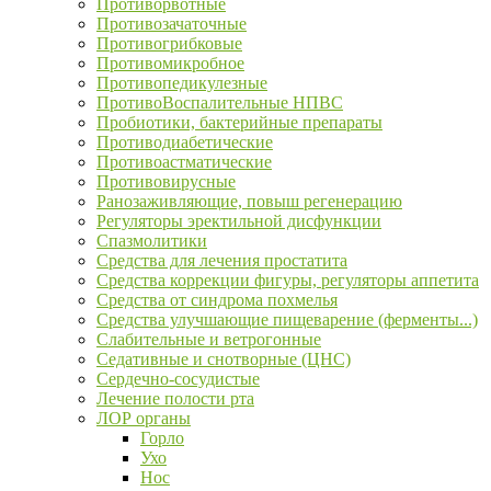
Противорвотные
Противозачаточные
Противогрибковые
Противомикробное
Противопедикулезные
ПротивоВоспалительные НПВС
Пробиотики, бактерийные препараты
Противодиабетические
Противоастматические
Противовирусные
Ранозаживляющие, повыш регенерацию
Регуляторы эректильной дисфункции
Спазмолитики
Средства для лечения простатита
Средства коррекции фигуры, регуляторы аппетита
Средства от синдрома похмелья
Средства улучшающие пищеварение (ферменты...)
Слабительные и ветрогонные
Седативные и снотворные (ЦНС)
Сердечно-сосудистые
Лечение полости рта
ЛОР органы
Горло
Ухо
Нос