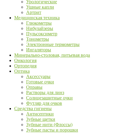
Урологические
Ушные капли
Артрит
Медицинская техника
Глюкометры
Нибулайзеры
Пульсоксиметр
Тонометры
Электронные термометры
Ингаляторы
Минерально-столовая, питьевая вода
Онкология
Ортопедия
Оптика
Аксессуары
Готовые очки
Оправы
Растворы для линз
Солнцезащитные очки
Футляр для очков
Средства гигиены
Антисептики
Зубные щетки
Зубные нити (Флоссы)
Зубные пасты и порошки