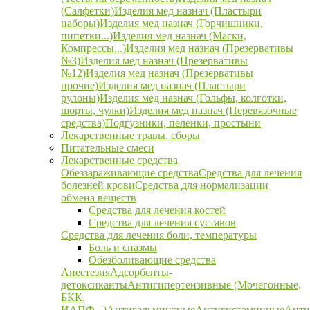
(Салфетки)
Изделия мед назнач (Пластыри
наборы)
Изделия мед назнач (Горчишники,
пипетки...)
Изделия мед назнач (Маски,
Компрессы...)
Изделия мед назнач (Презервативы
№3)
Изделия мед назнач (Презервативы
№12)
Изделия мед назнач (Презервативы
прочие)
Изделия мед назнач (Пластыри
рулоны)
Изделия мед назнач (Гольфы, колготки,
шорты, чулки)
Изделия мед назнач (Перевязочные
средства)
Подгузники, пеленки, простыни
Лекарственные травы, сборы
Питательные смеси
Лекарственные средства
Обеззараживающие средства
Средства для лечения
болезней крови
Средства для нормализации
обмена веществ
Средства для лечения костей
Средства для лечения суставов
Средства для лечения боли, температуры
Боль и спазмы
Обезболивающие средства
Анестезия
Адсорбенты-
детоксиканты
Антигипертензивные (Мочегонные,
БКК,
ИАПФ...)
Антигельминтные
Антигистаминные
Анти