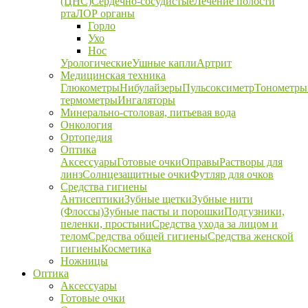
(ЦНС)
Сердечно-сосудистые
Лечение полости
рта
ЛОР органы
Горло
Ухо
Нос
Урологические
Ушные капли
Артрит
Медицинская техника
Глюкометры
Нибулайзеры
Пульсоксиметр
Тонометры
термометры
Ингаляторы
Минерально-столовая, питьевая вода
Онкология
Ортопедия
Оптика
Аксессуары
Готовые очки
Оправы
Растворы для
линз
Солнцезащитные очки
Футляр для очков
Средства гигиены
Антисептики
Зубные щетки
Зубные нити
(Флоссы)
Зубные пасты и порошки
Подгузники,
пеленки, простыни
Средства ухода за лицом и
телом
Средства общей гигиены
Средства женской
гигиены
Косметика
Ножницы
Оптика
Аксессуары
Готовые очки