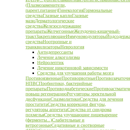
(Плазмозаменители,
парент.питание)
Гинекология
Гормональные
средства
Глазные капли
Глазные
мази
Дерматологические
средства
Железосодержащие
препараты
Желчегонные
Желудочно-кишечный-
тракт
Закрепляющие
Иммуномодуляторы
Йодсодерж
средства
Ноотропные и
транквилизаторы
Неврология
Антидепрессанты
Лечение алкоголизма
Нейролептик
Лечение никотиновой зависимости
Средства для улучшения работы мозга
Противоязвенные
Противорвотные
Противозачаточ
НПВС
Пробиотики, бактерийные
препараты
Противодиабетические
Противоастматич
повыш регенерацию
Регуляторы эректильной
дисфункции
Спазмолитики
Средства для лечения
простатита
Средства коррекции фигуры,
регуляторы аппетита
Средства от синдрома
похмелья
Средства улучшающие пищеварение
(ферменты...)
Слабительные и
ветрогонные
Седативные и снотворные