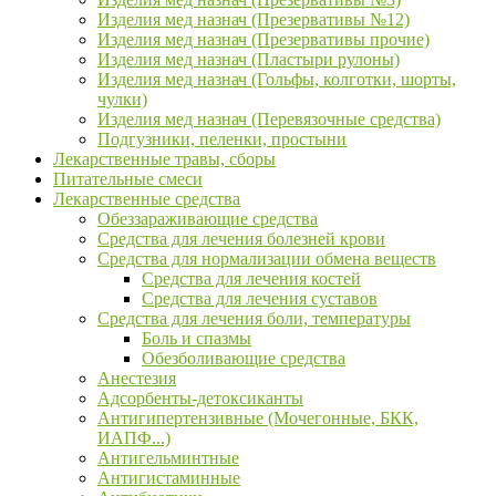
Изделия мед назнач (Презервативы №12)
Изделия мед назнач (Презервативы прочие)
Изделия мед назнач (Пластыри рулоны)
Изделия мед назнач (Гольфы, колготки, шорты,
чулки)
Изделия мед назнач (Перевязочные средства)
Подгузники, пеленки, простыни
Лекарственные травы, сборы
Питательные смеси
Лекарственные средства
Обеззараживающие средства
Средства для лечения болезней крови
Средства для нормализации обмена веществ
Средства для лечения костей
Средства для лечения суставов
Средства для лечения боли, температуры
Боль и спазмы
Обезболивающие средства
Анестезия
Адсорбенты-детоксиканты
Антигипертензивные (Мочегонные, БКК,
ИАПФ...)
Антигельминтные
Антигистаминные