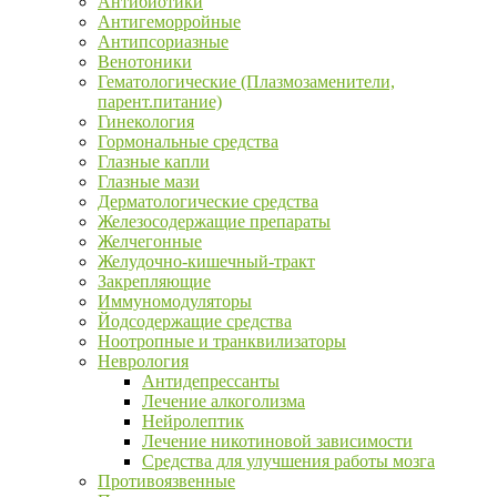
Антибиотики
Антигеморройные
Антипсориазные
Венотоники
Гематологические (Плазмозаменители,
парент.питание)
Гинекология
Гормональные средства
Глазные капли
Глазные мази
Дерматологические средства
Железосодержащие препараты
Желчегонные
Желудочно-кишечный-тракт
Закрепляющие
Иммуномодуляторы
Йодсодержащие средства
Ноотропные и транквилизаторы
Неврология
Антидепрессанты
Лечение алкоголизма
Нейролептик
Лечение никотиновой зависимости
Средства для улучшения работы мозга
Противоязвенные