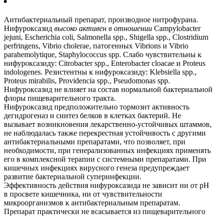
Антибактериальный препарат, производное нитрофурана.
Нифуроксазид
высоко активен в отношении
Campylobacter
jejuni, Escherichia coli, Salmonella spp., Shigella spp., Clostridium
perfringens, Vibrio cholerae, патогенных Vibrions и Vibrio
parahemolytique, Staphylococcus spp. Слабо чувствительны к
нифуроксазиду: Citrobacter spp., Enterobacter cloacae и Proteus
indologenes. Резистентны к нифуроксазиду: Klebsiella spp.,
Proteus mirabilis, Providencia spp., Pseudomonas spp.
Нифуроксазид нe влияет на состав нормальной бактериальной
флоры пищеварительного тракта.
Нифуроксазид предположительно тормозит активность
дегидрогеназ и синтез белков в клетках бактерий. Не
вызывает возникновения лекарственно-устойчивых штаммов,
не наблюдалась также перекрестная устойчивость с другими
антибактериальными препаратами, что позволяет, при
необходимости, при генерализованных инфекциях применять
его в комплексной терапии с системными препаратами. При
кишечных инфекциях вирусного генеза предупреждает
развитие бактериальной суперинфекции.
Эффективность действия нифуроксазида не зависит ни от рН
в просвете кишечника, ни от чувствительности
микроорганизмов к антибактериальным препаратам.
Препарат практически не всасывается из пищеварительного