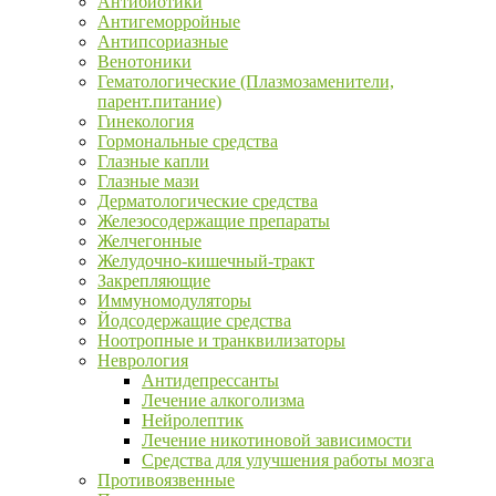
Антибиотики
Антигеморройные
Антипсориазные
Венотоники
Гематологические (Плазмозаменители,
парент.питание)
Гинекология
Гормональные средства
Глазные капли
Глазные мази
Дерматологические средства
Железосодержащие препараты
Желчегонные
Желудочно-кишечный-тракт
Закрепляющие
Иммуномодуляторы
Йодсодержащие средства
Ноотропные и транквилизаторы
Неврология
Антидепрессанты
Лечение алкоголизма
Нейролептик
Лечение никотиновой зависимости
Средства для улучшения работы мозга
Противоязвенные