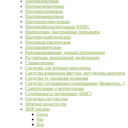
Противорвотные
Противозачаточные
Противогрибковые
Противомикробное
Противопедикулезные
ПротивоВоспалительные НПВС
Пробиотики, бактерийные препараты
Противодиабетические
Противоастматические
Противовирусные
Ранозаживляющие, повыш регенерацию
Регуляторы эректильной дисфункции
Спазмолитики
Средства для лечения простатита
Средства коррекции фигуры, регуляторы аппетита
Средства от синдрома похмелья
Средства улучшающие пищеварение (ферменты...)
Слабительные и ветрогонные
Седативные и снотворные (ЦНС)
Сердечно-сосудистые
Лечение полости рта
ЛОР органы
Горло
Ухо
Нос