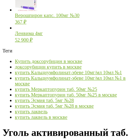
Верошпирон капс. 100мг №30
367
₽
Ленвима 4мг
52 900
₽
Теги
Купить доксорубицин в москве
доксорубицин купить в москве
купить Кальциумфолинат-эбеве 10мг/мл 10мл №1
купить Кальциумфолинат-эбеве 10мг/мл 10мл №1 в
москве
купить Меркаптопурин таб. 50мг №25
купить Меркаптопурин таб. 50мг №25 в москве
купить Эсмия таб. 5мг №28
купить Эсмия таб. 5мг №28 в москве
купить лаквель
купить лаквель в москве
Уголь активированный таб.