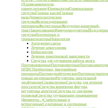
(Плазмозаменители,
парент.питание)
Гинекология
Гормональные
средства
Глазные капли
Глазные
мази
Дерматологические
средства
Железосодержащие
препараты
Желчегонные
Желудочно-кишечный-
тракт
Закрепляющие
Иммуномодуляторы
Йодсодерж
средства
Ноотропные и
транквилизаторы
Неврология
Антидепрессанты
Лечение алкоголизма
Нейролептик
Лечение никотиновой зависимости
Средства для улучшения работы мозга
Противоязвенные
Противорвотные
Противозачаточ
НПВС
Пробиотики, бактерийные
препараты
Противодиабетические
Противоастматич
повыш регенерацию
Регуляторы эректильной
дисфункции
Спазмолитики
Средства для лечения
простатита
Средства коррекции фигуры,
регуляторы аппетита
Средства от синдрома
похмелья
Средства улучшающие пищеварение
(ферменты...)
Слабительные и
ветрогонные
Седативные и снотворные