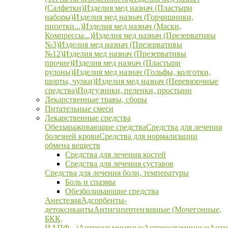
(Салфетки)
Изделия мед назнач (Пластыри
наборы)
Изделия мед назнач (Горчишники,
пипетки...)
Изделия мед назнач (Маски,
Компрессы...)
Изделия мед назнач (Презервативы
№3)
Изделия мед назнач (Презервативы
№12)
Изделия мед назнач (Презервативы
прочие)
Изделия мед назнач (Пластыри
рулоны)
Изделия мед назнач (Гольфы, колготки,
шорты, чулки)
Изделия мед назнач (Перевязочные
средства)
Подгузники, пеленки, простыни
Лекарственные травы, сборы
Питательные смеси
Лекарственные средства
Обеззараживающие средства
Средства для лечения
болезней крови
Средства для нормализации
обмена веществ
Средства для лечения костей
Средства для лечения суставов
Средства для лечения боли, температуры
Боль и спазмы
Обезболивающие средства
Анестезия
Адсорбенты-
детоксиканты
Антигипертензивные (Мочегонные,
БКК,
ИАПФ...)
Антигельминтные
Антигистаминные
Анти