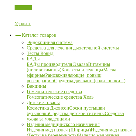
Корзина
Удалить
Каталог товаров
Эндокринная система
Средства для лечения дыхательной системы
Тесты Ковид
БАДы
БАДы производителя Эвалар
Витамины
(поливитамины)
Конфеты и леденцы
Масла
эфирные
Ранозаживляющие, повыш
регенерацию
Средства для ванн (соли, пенки...)
Вакцины
Гомеопатические средства
Гомеопатические средства Хель
Детские товары
Косметика Джонсон
Соски пустышки
бутылочки
Средства детской гигиены
Средства
ухода за младенцами
Изделия медицинского назначения
Изделия мед назнач (Шприцы)
Изделия мед назнач
(Тесты на беременность)
Изделия мед назнач