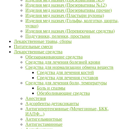
Изделия мед назнач (Презервативы №12)
Изделия мед назнач (Презервативы прочие)
Изделия мед назнач (Пластыри рулоны)
Изделия мед назнач (Гольфы, колготки, шорты,
чулки)
Изделия мед назнач (Перевязочные средства)
Подгузники, пеленки, простыни
Лекарственные травы, сборы
Питательные смеси
Лекарственные средства
Обеззараживающие средства
Средства для лечения болезней крови
Средства для нормализации обмена веществ
Средства для лечения костей
Средства для лечения суставов
Средства для лечения боли, температуры
Боль и спазмы
Обезболивающие средства
Анестезия
Адсорбенты-детоксиканты
Антигипертензивные (Мочегонные, БКК,
ИАПФ...)
Антигельминтные
Антигистаминные