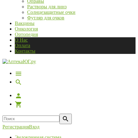
Оправы
Растворы для линз
Солнцезащитные очки
Футляр для очков
Вакцины
Онкология
Ортопедия
О Нас
Оплата
Контакты
Регистрация
Вход
Эндокринная система