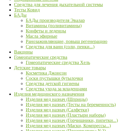
Средства для лечения дыхательной системы
Тесты Ковид
БАДы
БАДы производителя Эвалар
Витамины (поливитамины)
Конфеты и леденцы
Масла эфирные
Ранозаживляющие, повыш регенерацию
Средства для ванн (соли, пенки...)
Вакцины
Гомеопатические средства
Гомеопатические средства Хель
Детские товары
Косметика Джонсон
Соски пустышки бутылочки
Средства детской гигиены
Средства ухода за младенцами
Изделия медицинского назначения
Изделия мед назнач (Шприцы)
Изделия мед назнач (Тесты на беременность)
Изделия мед назнач (Салфетки)
Изделия мед назнач (Пластыри наборы)
Изделия мед назнач (Горчишники, пипетки...)
Изделия мед назнач (Маски, Компрессы...)
Изделия мед назнач (Презервативы №3)