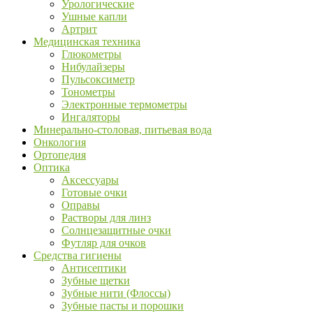
Урологические
Ушные капли
Артрит
Медицинская техника
Глюкометры
Нибулайзеры
Пульсоксиметр
Тонометры
Электронные термометры
Ингаляторы
Минерально-столовая, питьевая вода
Онкология
Ортопедия
Оптика
Аксессуары
Готовые очки
Оправы
Растворы для линз
Солнцезащитные очки
Футляр для очков
Средства гигиены
Антисептики
Зубные щетки
Зубные нити (Флоссы)
Зубные пасты и порошки