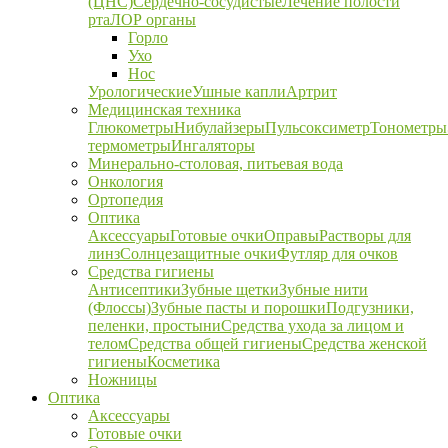
(ЦНС)
Сердечно-сосудистые
Лечение полости
рта
ЛОР органы
Горло
Ухо
Нос
Урологические
Ушные капли
Артрит
Медицинская техника
Глюкометры
Нибулайзеры
Пульсоксиметр
Тонометры
термометры
Ингаляторы
Минерально-столовая, питьевая вода
Онкология
Ортопедия
Оптика
Аксессуары
Готовые очки
Оправы
Растворы для
линз
Солнцезащитные очки
Футляр для очков
Средства гигиены
Антисептики
Зубные щетки
Зубные нити
(Флоссы)
Зубные пасты и порошки
Подгузники,
пеленки, простыни
Средства ухода за лицом и
телом
Средства общей гигиены
Средства женской
гигиены
Косметика
Ножницы
Оптика
Аксессуары
Готовые очки