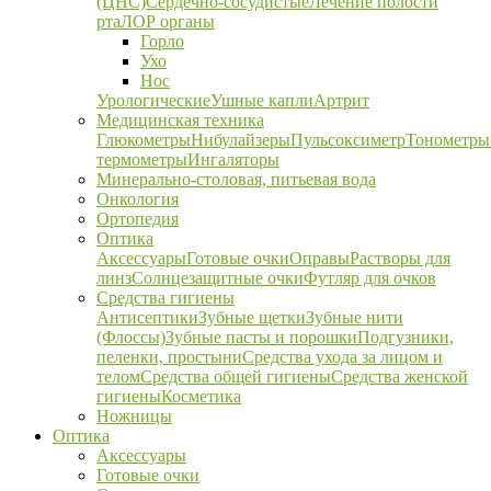
(ЦНС)
Сердечно-сосудистые
Лечение полости
рта
ЛОР органы
Горло
Ухо
Нос
Урологические
Ушные капли
Артрит
Медицинская техника
Глюкометры
Нибулайзеры
Пульсоксиметр
Тонометры
термометры
Ингаляторы
Минерально-столовая, питьевая вода
Онкология
Ортопедия
Оптика
Аксессуары
Готовые очки
Оправы
Растворы для
линз
Солнцезащитные очки
Футляр для очков
Средства гигиены
Антисептики
Зубные щетки
Зубные нити
(Флоссы)
Зубные пасты и порошки
Подгузники,
пеленки, простыни
Средства ухода за лицом и
телом
Средства общей гигиены
Средства женской
гигиены
Косметика
Ножницы
Оптика
Аксессуары
Готовые очки