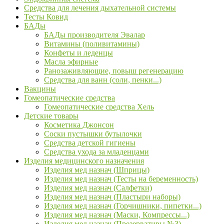
Средства для лечения дыхательной системы
Тесты Ковид
БАДы
БАДы производителя Эвалар
Витамины (поливитамины)
Конфеты и леденцы
Масла эфирные
Ранозаживляющие, повыш регенерацию
Средства для ванн (соли, пенки...)
Вакцины
Гомеопатические средства
Гомеопатические средства Хель
Детские товары
Косметика Джонсон
Соски пустышки бутылочки
Средства детской гигиены
Средства ухода за младенцами
Изделия медицинского назначения
Изделия мед назнач (Шприцы)
Изделия мед назнач (Тесты на беременность)
Изделия мед назнач (Салфетки)
Изделия мед назнач (Пластыри наборы)
Изделия мед назнач (Горчишники, пипетки...)
Изделия мед назнач (Маски, Компрессы...)
Изделия мед назнач (Презервативы №3)