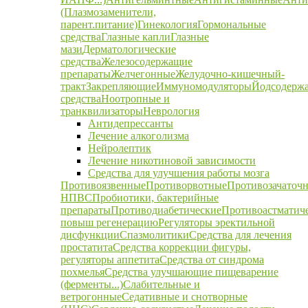
(Плазмозаменители,
парент.питание)
Гинекология
Гормональные
средства
Глазные капли
Глазные
мази
Дерматологические
средства
Железосодержащие
препараты
Желчегонные
Желудочно-кишечный-
тракт
Закрепляющие
Иммуномодуляторы
Йодсодерж
средства
Ноотропные и
транквилизаторы
Неврология
Антидепрессанты
Лечение алкоголизма
Нейролептик
Лечение никотиновой зависимости
Средства для улучшения работы мозга
Противоязвенные
Противорвотные
Противозачаточ
НПВС
Пробиотики, бактерийные
препараты
Противодиабетические
Противоастматич
повыш регенерацию
Регуляторы эректильной
дисфункции
Спазмолитики
Средства для лечения
простатита
Средства коррекции фигуры,
регуляторы аппетита
Средства от синдрома
похмелья
Средства улучшающие пищеварение
(ферменты...)
Слабительные и
ветрогонные
Седативные и снотворные