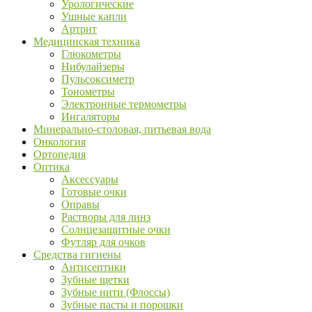
Урологические
Ушные капли
Артрит
Медицинская техника
Глюкометры
Нибулайзеры
Пульсоксиметр
Тонометры
Электронные термометры
Ингаляторы
Минерально-столовая, питьевая вода
Онкология
Ортопедия
Оптика
Аксессуары
Готовые очки
Оправы
Растворы для линз
Солнцезащитные очки
Футляр для очков
Средства гигиены
Антисептики
Зубные щетки
Зубные нити (Флоссы)
Зубные пасты и порошки