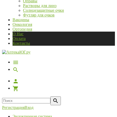
Оправы
Растворы для линз
Солнцезащитные очки
Футляр для очков
Вакцины
Онкология
Ортопедия
О Нас
Оплата
Контакты
Регистрация
Вход
Эндокринная система