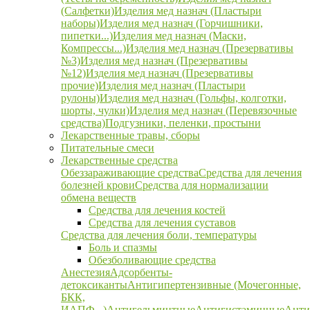
(Салфетки)
Изделия мед назнач (Пластыри
наборы)
Изделия мед назнач (Горчишники,
пипетки...)
Изделия мед назнач (Маски,
Компрессы...)
Изделия мед назнач (Презервативы
№3)
Изделия мед назнач (Презервативы
№12)
Изделия мед назнач (Презервативы
прочие)
Изделия мед назнач (Пластыри
рулоны)
Изделия мед назнач (Гольфы, колготки,
шорты, чулки)
Изделия мед назнач (Перевязочные
средства)
Подгузники, пеленки, простыни
Лекарственные травы, сборы
Питательные смеси
Лекарственные средства
Обеззараживающие средства
Средства для лечения
болезней крови
Средства для нормализации
обмена веществ
Средства для лечения костей
Средства для лечения суставов
Средства для лечения боли, температуры
Боль и спазмы
Обезболивающие средства
Анестезия
Адсорбенты-
детоксиканты
Антигипертензивные (Мочегонные,
БКК,
ИАПФ...)
Антигельминтные
Антигистаминные
Анти