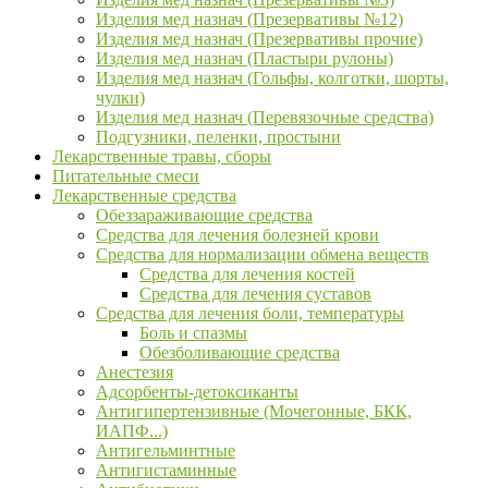
Изделия мед назнач (Презервативы №12)
Изделия мед назнач (Презервативы прочие)
Изделия мед назнач (Пластыри рулоны)
Изделия мед назнач (Гольфы, колготки, шорты,
чулки)
Изделия мед назнач (Перевязочные средства)
Подгузники, пеленки, простыни
Лекарственные травы, сборы
Питательные смеси
Лекарственные средства
Обеззараживающие средства
Средства для лечения болезней крови
Средства для нормализации обмена веществ
Средства для лечения костей
Средства для лечения суставов
Средства для лечения боли, температуры
Боль и спазмы
Обезболивающие средства
Анестезия
Адсорбенты-детоксиканты
Антигипертензивные (Мочегонные, БКК,
ИАПФ...)
Антигельминтные
Антигистаминные