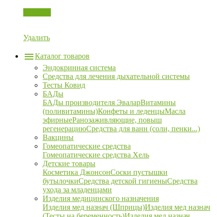
Корзина
Удалить
Каталог товаров
Эндокринная система
Средства для лечения дыхательной системы
Тесты Ковид
БАДы
БАДы производителя Эвалар
Витамины
(поливитамины)
Конфеты и леденцы
Масла
эфирные
Ранозаживляющие, повыш
регенерацию
Средства для ванн (соли, пенки...)
Вакцины
Гомеопатические средства
Гомеопатические средства Хель
Детские товары
Косметика Джонсон
Соски пустышки
бутылочки
Средства детской гигиены
Средства
ухода за младенцами
Изделия медицинского назначения
Изделия мед назнач (Шприцы)
Изделия мед назнач
(Тесты на беременность)
Изделия мед назнач