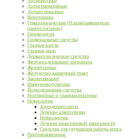
Антибиотики
Антигеморройные
Антипсориазные
Венотоники
Гематологические (Плазмозаменители,
парент.питание)
Гинекология
Гормональные средства
Глазные капли
Глазные мази
Дерматологические средства
Железосодержащие препараты
Желчегонные
Желудочно-кишечный-тракт
Закрепляющие
Иммуномодуляторы
Йодсодержащие средства
Ноотропные и транквилизаторы
Неврология
Антидепрессанты
Лечение алкоголизма
Нейролептик
Лечение никотиновой зависимости
Средства для улучшения работы мозга
Противоязвенные