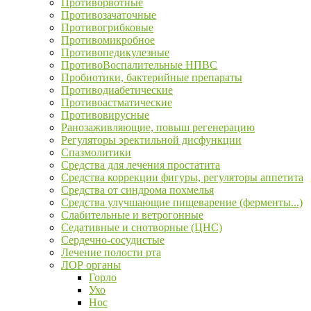
Противорвотные
Противозачаточные
Противогрибковые
Противомикробное
Противопедикулезные
ПротивоВоспалительные НПВС
Пробиотики, бактерийные препараты
Противодиабетические
Противоастматические
Противовирусные
Ранозаживляющие, повыш регенерацию
Регуляторы эректильной дисфункции
Спазмолитики
Средства для лечения простатита
Средства коррекции фигуры, регуляторы аппетита
Средства от синдрома похмелья
Средства улучшающие пищеварение (ферменты...)
Слабительные и ветрогонные
Седативные и снотворные (ЦНС)
Сердечно-сосудистые
Лечение полости рта
ЛОР органы
Горло
Ухо
Нос