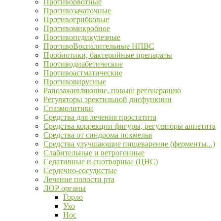
Противорвотные
Противозачаточные
Противогрибковые
Противомикробное
Противопедикулезные
ПротивоВоспалительные НПВС
Пробиотики, бактерийные препараты
Противодиабетические
Противоастматические
Противовирусные
Ранозаживляющие, повыш регенерацию
Регуляторы эректильной дисфункции
Спазмолитики
Средства для лечения простатита
Средства коррекции фигуры, регуляторы аппетита
Средства от синдрома похмелья
Средства улучшающие пищеварение (ферменты...)
Слабительные и ветрогонные
Седативные и снотворные (ЦНС)
Сердечно-сосудистые
Лечение полости рта
ЛОР органы
Горло
Ухо
Нос