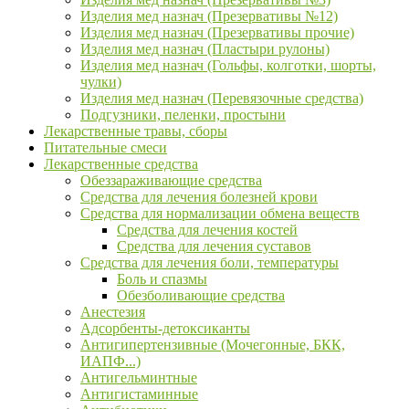
Изделия мед назнач (Презервативы №12)
Изделия мед назнач (Презервативы прочие)
Изделия мед назнач (Пластыри рулоны)
Изделия мед назнач (Гольфы, колготки, шорты,
чулки)
Изделия мед назнач (Перевязочные средства)
Подгузники, пеленки, простыни
Лекарственные травы, сборы
Питательные смеси
Лекарственные средства
Обеззараживающие средства
Средства для лечения болезней крови
Средства для нормализации обмена веществ
Средства для лечения костей
Средства для лечения суставов
Средства для лечения боли, температуры
Боль и спазмы
Обезболивающие средства
Анестезия
Адсорбенты-детоксиканты
Антигипертензивные (Мочегонные, БКК,
ИАПФ...)
Антигельминтные
Антигистаминные