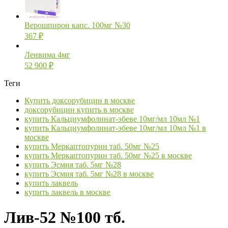
Верошпирон капс. 100мг №30
367
₽
Ленвима 4мг
52 900
₽
Теги
Купить доксорубицин в москве
доксорубицин купить в москве
купить Кальциумфолинат-эбеве 10мг/мл 10мл №1
купить Кальциумфолинат-эбеве 10мг/мл 10мл №1 в
москве
купить Меркаптопурин таб. 50мг №25
купить Меркаптопурин таб. 50мг №25 в москве
купить Эсмия таб. 5мг №28
купить Эсмия таб. 5мг №28 в москве
купить лаквель
купить лаквель в москве
Лив-52 №100 тб.