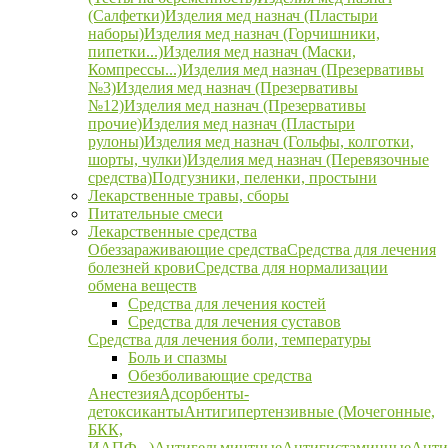
(Салфетки)
Изделия мед назнач (Пластыри
наборы)
Изделия мед назнач (Горчишники,
пипетки...)
Изделия мед назнач (Маски,
Компрессы...)
Изделия мед назнач (Презервативы
№3)
Изделия мед назнач (Презервативы
№12)
Изделия мед назнач (Презервативы
прочие)
Изделия мед назнач (Пластыри
рулоны)
Изделия мед назнач (Гольфы, колготки,
шорты, чулки)
Изделия мед назнач (Перевязочные
средства)
Подгузники, пеленки, простыни
Лекарственные травы, сборы
Питательные смеси
Лекарственные средства
Обеззараживающие средства
Средства для лечения
болезней крови
Средства для нормализации
обмена веществ
Средства для лечения костей
Средства для лечения суставов
Средства для лечения боли, температуры
Боль и спазмы
Обезболивающие средства
Анестезия
Адсорбенты-
детоксиканты
Антигипертензивные (Мочегонные,
БКК,
ИАПФ...)
Антигельминтные
Антигистаминные
Анти