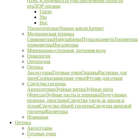
(ЦНС)
Сердечно-сосудистые
Лечение полости
рта
ЛОР органы
Горло
Ухо
Нос
Урологические
Ушные капли
Артрит
Медицинская техника
Глюкометры
Нибулайзеры
Пульсоксиметр
Тонометры
термометры
Ингаляторы
Минерально-столовая, питьевая вода
Онкология
Ортопедия
Оптика
Аксессуары
Готовые очки
Оправы
Растворы для
линз
Солнцезащитные очки
Футляр для очков
Средства гигиены
Антисептики
Зубные щетки
Зубные нити
(Флоссы)
Зубные пасты и порошки
Подгузники,
пеленки, простыни
Средства ухода за лицом и
телом
Средства общей гигиены
Средства женской
гигиены
Косметика
Ножницы
Оптика
Аксессуары
Готовые очки