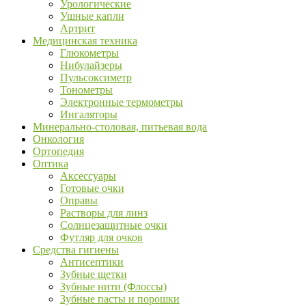
Урологические
Ушные капли
Артрит
Медицинская техника
Глюкометры
Нибулайзеры
Пульсоксиметр
Тонометры
Электронные термометры
Ингаляторы
Минерально-столовая, питьевая вода
Онкология
Ортопедия
Оптика
Аксессуары
Готовые очки
Оправы
Растворы для линз
Солнцезащитные очки
Футляр для очков
Средства гигиены
Антисептики
Зубные щетки
Зубные нити (Флоссы)
Зубные пасты и порошки