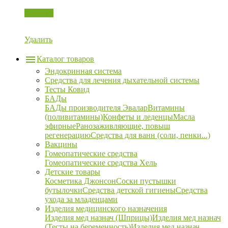
Корзина
Удалить
Каталог товаров
Эндокринная система
Средства для лечения дыхательной системы
Тесты Ковид
БАДы
БАДы производителя Эвалар
Витамины
(поливитамины)
Конфеты и леденцы
Масла
эфирные
Ранозаживляющие, повыш
регенерацию
Средства для ванн (соли, пенки...)
Вакцины
Гомеопатические средства
Гомеопатические средства Хель
Детские товары
Косметика Джонсон
Соски пустышки
бутылочки
Средства детской гигиены
Средства
ухода за младенцами
Изделия медицинского назначения
Изделия мед назнач (Шприцы)
Изделия мед назнач
(Тесты на беременность)
Изделия мед назнач