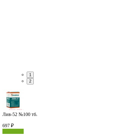
1
2
Лив-52 №100 тб.
697
₽
В корзину