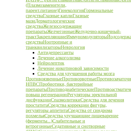
(Плазмозаменители,
парент.питание)
Гинекология
Гормональные
средства
Глазные капли
Глазные
мази
Дерматологические
средства
Железосодержащие
препараты
Желчегонные
Желудочно-кишечный-
тракт
Закрепляющие
Иммуномодуляторы
Йодсодерж
средства
Ноотропные и
транквилизаторы
Неврология
Антидепрессанты
Лечение алкоголизма
Нейролептик
Лечение никотиновой зависимости
Средства для улучшения работы мозга
Противоязвенные
Противорвотные
Противозачаточ
НПВС
Пробиотики, бактерийные
препараты
Противодиабетические
Противоастматич
повыш регенерацию
Регуляторы эректильной
дисфункции
Спазмолитики
Средства для лечения
простатита
Средства коррекции фигуры,
регуляторы аппетита
Средства от синдрома
похмелья
Средства улучшающие пищеварение
(ферменты...)
Слабительные и
ветрогонные
Седативные и снотворные