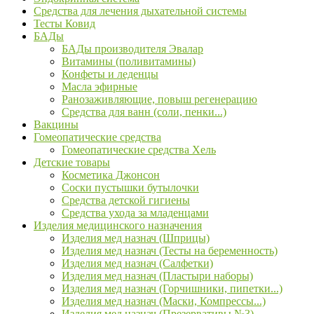
Средства для лечения дыхательной системы
Тесты Ковид
БАДы
БАДы производителя Эвалар
Витамины (поливитамины)
Конфеты и леденцы
Масла эфирные
Ранозаживляющие, повыш регенерацию
Средства для ванн (соли, пенки...)
Вакцины
Гомеопатические средства
Гомеопатические средства Хель
Детские товары
Косметика Джонсон
Соски пустышки бутылочки
Средства детской гигиены
Средства ухода за младенцами
Изделия медицинского назначения
Изделия мед назнач (Шприцы)
Изделия мед назнач (Тесты на беременность)
Изделия мед назнач (Салфетки)
Изделия мед назнач (Пластыри наборы)
Изделия мед назнач (Горчишники, пипетки...)
Изделия мед назнач (Маски, Компрессы...)
Изделия мед назнач (Презервативы №3)