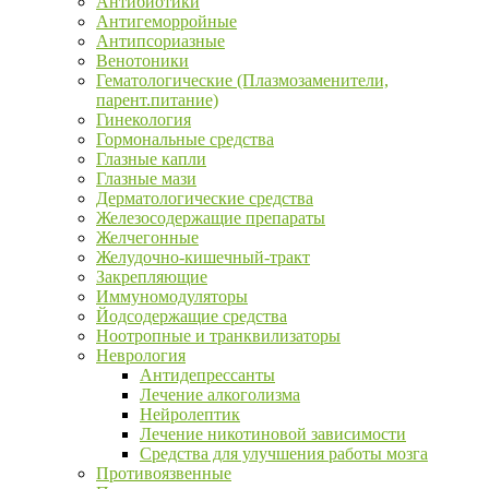
Антибиотики
Антигеморройные
Антипсориазные
Венотоники
Гематологические (Плазмозаменители,
парент.питание)
Гинекология
Гормональные средства
Глазные капли
Глазные мази
Дерматологические средства
Железосодержащие препараты
Желчегонные
Желудочно-кишечный-тракт
Закрепляющие
Иммуномодуляторы
Йодсодержащие средства
Ноотропные и транквилизаторы
Неврология
Антидепрессанты
Лечение алкоголизма
Нейролептик
Лечение никотиновой зависимости
Средства для улучшения работы мозга
Противоязвенные