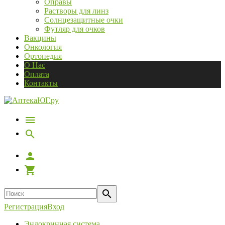
Оправы
Растворы для линз
Солнцезащитные очки
Футляр для очков
Вакцины
Онкология
Ортопедия
О Нас
Оплата
Контакты
Регистрация
Вход
Эндокринная система