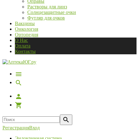
Оправы
Растворы для линз
Солнцезащитные очки
Футляр для очков
Вакцины
Онкология
Ортопедия
О Нас
Оплата
Контакты
Регистрация
Вход
Эндокринная система