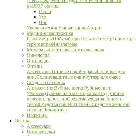
(ЦНС)
Сердечно-сосудистые
Лечение полости
рта
ЛОР органы
Горло
Ухо
Нос
Урологические
Ушные капли
Артрит
Медицинская техника
Глюкометры
Нибулайзеры
Пульсоксиметр
Тонометры
термометры
Ингаляторы
Минерально-столовая, питьевая вода
Онкология
Ортопедия
Оптика
Аксессуары
Готовые очки
Оправы
Растворы для
линз
Солнцезащитные очки
Футляр для очков
Средства гигиены
Антисептики
Зубные щетки
Зубные нити
(Флоссы)
Зубные пасты и порошки
Подгузники,
пеленки, простыни
Средства ухода за лицом и
телом
Средства общей гигиены
Средства женской
гигиены
Косметика
Ножницы
Оптика
Аксессуары
Готовые очки