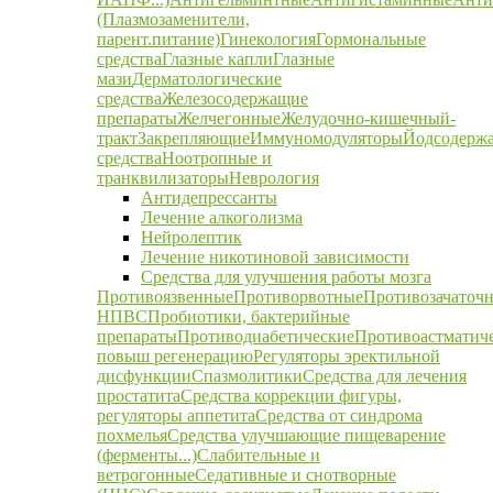
(Плазмозаменители,
парент.питание)
Гинекология
Гормональные
средства
Глазные капли
Глазные
мази
Дерматологические
средства
Железосодержащие
препараты
Желчегонные
Желудочно-кишечный-
тракт
Закрепляющие
Иммуномодуляторы
Йодсодерж
средства
Ноотропные и
транквилизаторы
Неврология
Антидепрессанты
Лечение алкоголизма
Нейролептик
Лечение никотиновой зависимости
Средства для улучшения работы мозга
Противоязвенные
Противорвотные
Противозачаточ
НПВС
Пробиотики, бактерийные
препараты
Противодиабетические
Противоастматич
повыш регенерацию
Регуляторы эректильной
дисфункции
Спазмолитики
Средства для лечения
простатита
Средства коррекции фигуры,
регуляторы аппетита
Средства от синдрома
похмелья
Средства улучшающие пищеварение
(ферменты...)
Слабительные и
ветрогонные
Седативные и снотворные