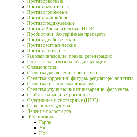
Противорвотные
Противозачаточные
Противогрибковые
Противомикробное
Противопедикулезные
ПротивоВоспалительные НПВС
Пробиотики, бактерийные препараты
Противодиабетические
Противоастматические
Противовирусные
Ранозаживляющие, повыш регенерацию
Регуляторы эректильной дисфункции
Спазмолитики
Средства для лечения простатита
Средства коррекции фигуры, регуляторы аппетита
Средства от синдрома похмелья
Средства улучшающие пищеварение (ферменты...)
Слабительные и ветрогонные
Седативные и снотворные (ЦНС)
Сердечно-сосудистые
Лечение полости рта
ЛОР органы
Горло
Ухо
Нос