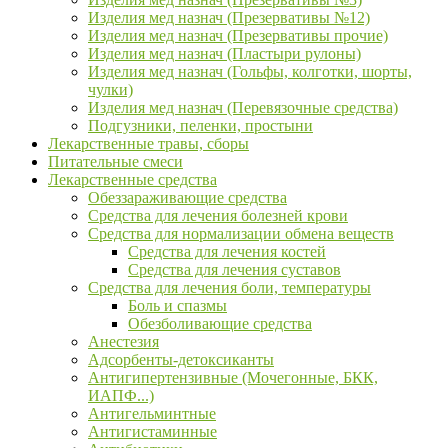
Изделия мед назнач (Презервативы №12)
Изделия мед назнач (Презервативы прочие)
Изделия мед назнач (Пластыри рулоны)
Изделия мед назнач (Гольфы, колготки, шорты,
чулки)
Изделия мед назнач (Перевязочные средства)
Подгузники, пеленки, простыни
Лекарственные травы, сборы
Питательные смеси
Лекарственные средства
Обеззараживающие средства
Средства для лечения болезней крови
Средства для нормализации обмена веществ
Средства для лечения костей
Средства для лечения суставов
Средства для лечения боли, температуры
Боль и спазмы
Обезболивающие средства
Анестезия
Адсорбенты-детоксиканты
Антигипертензивные (Мочегонные, БКК,
ИАПФ...)
Антигельминтные
Антигистаминные