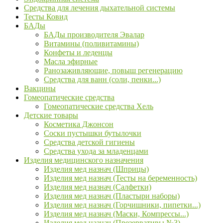
Средства для лечения дыхательной системы
Тесты Ковид
БАДы
БАДы производителя Эвалар
Витамины (поливитамины)
Конфеты и леденцы
Масла эфирные
Ранозаживляющие, повыш регенерацию
Средства для ванн (соли, пенки...)
Вакцины
Гомеопатические средства
Гомеопатические средства Хель
Детские товары
Косметика Джонсон
Соски пустышки бутылочки
Средства детской гигиены
Средства ухода за младенцами
Изделия медицинского назначения
Изделия мед назнач (Шприцы)
Изделия мед назнач (Тесты на беременность)
Изделия мед назнач (Салфетки)
Изделия мед назнач (Пластыри наборы)
Изделия мед назнач (Горчишники, пипетки...)
Изделия мед назнач (Маски, Компрессы...)
Изделия мед назнач (Презервативы №3)