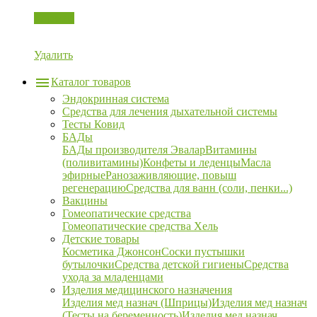
Корзина
Удалить
Каталог товаров
Эндокринная система
Средства для лечения дыхательной системы
Тесты Ковид
БАДы
БАДы производителя Эвалар
Витамины
(поливитамины)
Конфеты и леденцы
Масла
эфирные
Ранозаживляющие, повыш
регенерацию
Средства для ванн (соли, пенки...)
Вакцины
Гомеопатические средства
Гомеопатические средства Хель
Детские товары
Косметика Джонсон
Соски пустышки
бутылочки
Средства детской гигиены
Средства
ухода за младенцами
Изделия медицинского назначения
Изделия мед назнач (Шприцы)
Изделия мед назнач
(Тесты на беременность)
Изделия мед назнач