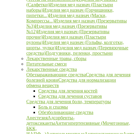
(Салфетки)
Изделия мед назнач (Пластыри
наборы)
Изделия мед назнач (Горчишники,
пипетки...)
Изделия мед назнач (Маски,
Компрессы...)
Изделия мед назнач (Презервативы
№3)
Изделия мед назнач (Презервативы
№12)
Изделия мед назнач (Презервативы
прочие)
Изделия мед назнач (Пластыри
рулоны)
Изделия мед назнач (Гольфы, колготки,
шорты, чулки)
Изделия мед назнач (Перевязочные
средства)
Подгузники, пеленки, простыни
Лекарственные травы, сборы
Питательные смеси
Лекарственные средства
Обеззараживающие средства
Средства для лечения
болезней крови
Средства для нормализации
обмена веществ
Средства для лечения костей
Средства для лечения суставов
Средства для лечения боли, температуры
Боль и спазмы
Обезболивающие средства
Анестезия
Адсорбенты-
детоксиканты
Антигипертензивные (Мочегонные,
БКК,
ИАПФ...)
Антигельминтные
Антигистаминные
Анти