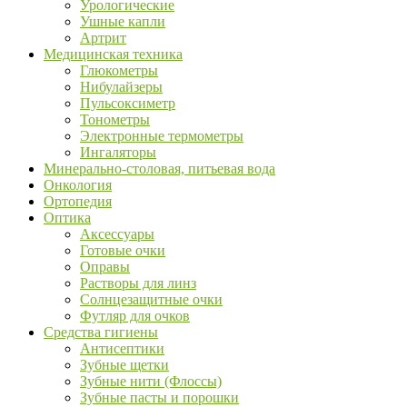
Урологические
Ушные капли
Артрит
Медицинская техника
Глюкометры
Нибулайзеры
Пульсоксиметр
Тонометры
Электронные термометры
Ингаляторы
Минерально-столовая, питьевая вода
Онкология
Ортопедия
Оптика
Аксессуары
Готовые очки
Оправы
Растворы для линз
Солнцезащитные очки
Футляр для очков
Средства гигиены
Антисептики
Зубные щетки
Зубные нити (Флоссы)
Зубные пасты и порошки