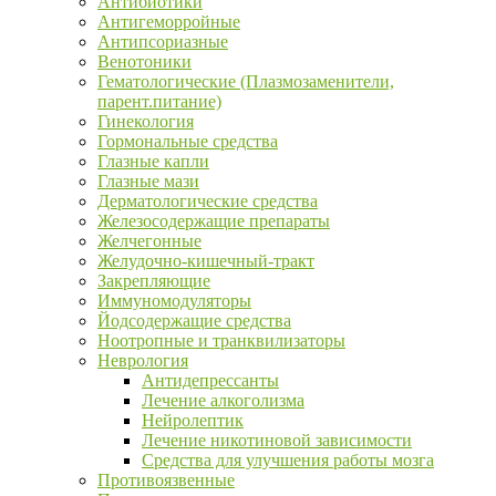
Антибиотики
Антигеморройные
Антипсориазные
Венотоники
Гематологические (Плазмозаменители,
парент.питание)
Гинекология
Гормональные средства
Глазные капли
Глазные мази
Дерматологические средства
Железосодержащие препараты
Желчегонные
Желудочно-кишечный-тракт
Закрепляющие
Иммуномодуляторы
Йодсодержащие средства
Ноотропные и транквилизаторы
Неврология
Антидепрессанты
Лечение алкоголизма
Нейролептик
Лечение никотиновой зависимости
Средства для улучшения работы мозга
Противоязвенные