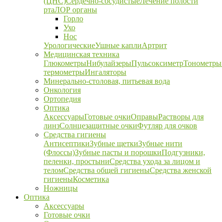
(ЦНС)
Сердечно-сосудистые
Лечение полости
рта
ЛОР органы
Горло
Ухо
Нос
Урологические
Ушные капли
Артрит
Медицинская техника
Глюкометры
Нибулайзеры
Пульсоксиметр
Тонометры
термометры
Ингаляторы
Минерально-столовая, питьевая вода
Онкология
Ортопедия
Оптика
Аксессуары
Готовые очки
Оправы
Растворы для
линз
Солнцезащитные очки
Футляр для очков
Средства гигиены
Антисептики
Зубные щетки
Зубные нити
(Флоссы)
Зубные пасты и порошки
Подгузники,
пеленки, простыни
Средства ухода за лицом и
телом
Средства общей гигиены
Средства женской
гигиены
Косметика
Ножницы
Оптика
Аксессуары
Готовые очки