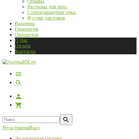
Оправы
Растворы для линз
Солнцезащитные очки
Футляр для очков
Вакцины
Онкология
Ортопедия
О Нас
Оплата
Контакты
Регистрация
Вход
Эндокринная система