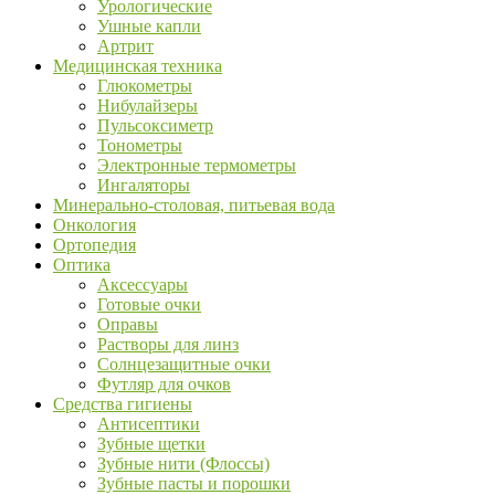
Урологические
Ушные капли
Артрит
Медицинская техника
Глюкометры
Нибулайзеры
Пульсоксиметр
Тонометры
Электронные термометры
Ингаляторы
Минерально-столовая, питьевая вода
Онкология
Ортопедия
Оптика
Аксессуары
Готовые очки
Оправы
Растворы для линз
Солнцезащитные очки
Футляр для очков
Средства гигиены
Антисептики
Зубные щетки
Зубные нити (Флоссы)
Зубные пасты и порошки