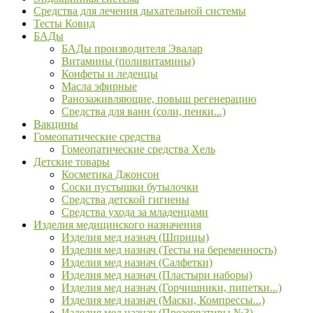
Средства для лечения дыхательной системы
Тесты Ковид
БАДы
БАДы производителя Эвалар
Витамины (поливитамины)
Конфеты и леденцы
Масла эфирные
Ранозаживляющие, повыш регенерацию
Средства для ванн (соли, пенки...)
Вакцины
Гомеопатические средства
Гомеопатические средства Хель
Детские товары
Косметика Джонсон
Соски пустышки бутылочки
Средства детской гигиены
Средства ухода за младенцами
Изделия медицинского назначения
Изделия мед назнач (Шприцы)
Изделия мед назнач (Тесты на беременность)
Изделия мед назнач (Салфетки)
Изделия мед назнач (Пластыри наборы)
Изделия мед назнач (Горчишники, пипетки...)
Изделия мед назнач (Маски, Компрессы...)
Изделия мед назнач (Презервативы №3)