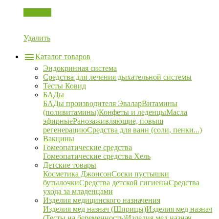
Корзина
Удалить
Каталог товаров
Эндокринная система
Средства для лечения дыхательной системы
Тесты Ковид
БАДы
БАДы производителя Эвалар
Витамины
(поливитамины)
Конфеты и леденцы
Масла
эфирные
Ранозаживляющие, повыш
регенерацию
Средства для ванн (соли, пенки...)
Вакцины
Гомеопатические средства
Гомеопатические средства Хель
Детские товары
Косметика Джонсон
Соски пустышки
бутылочки
Средства детской гигиены
Средства
ухода за младенцами
Изделия медицинского назначения
Изделия мед назнач (Шприцы)
Изделия мед назнач
(Тесты на беременность)
Изделия мед назнач