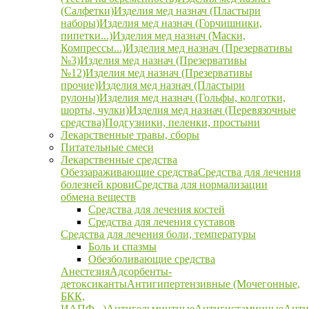
(Салфетки)
Изделия мед назнач (Пластыри
наборы)
Изделия мед назнач (Горчишники,
пипетки...)
Изделия мед назнач (Маски,
Компрессы...)
Изделия мед назнач (Презервативы
№3)
Изделия мед назнач (Презервативы
№12)
Изделия мед назнач (Презервативы
прочие)
Изделия мед назнач (Пластыри
рулоны)
Изделия мед назнач (Гольфы, колготки,
шорты, чулки)
Изделия мед назнач (Перевязочные
средства)
Подгузники, пеленки, простыни
Лекарственные травы, сборы
Питательные смеси
Лекарственные средства
Обеззараживающие средства
Средства для лечения
болезней крови
Средства для нормализации
обмена веществ
Средства для лечения костей
Средства для лечения суставов
Средства для лечения боли, температуры
Боль и спазмы
Обезболивающие средства
Анестезия
Адсорбенты-
детоксиканты
Антигипертензивные (Мочегонные,
БКК,
ИАПФ...)
Антигельминтные
Антигистаминные
Анти