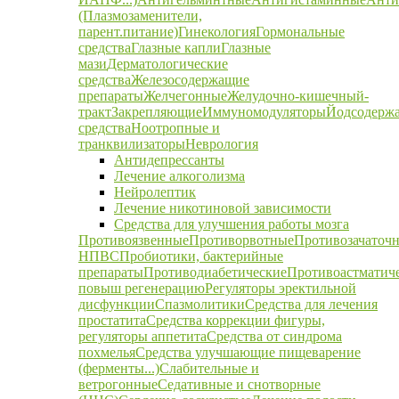
(Плазмозаменители,
парент.питание)
Гинекология
Гормональные
средства
Глазные капли
Глазные
мази
Дерматологические
средства
Железосодержащие
препараты
Желчегонные
Желудочно-кишечный-
тракт
Закрепляющие
Иммуномодуляторы
Йодсодерж
средства
Ноотропные и
транквилизаторы
Неврология
Антидепрессанты
Лечение алкоголизма
Нейролептик
Лечение никотиновой зависимости
Средства для улучшения работы мозга
Противоязвенные
Противорвотные
Противозачаточ
НПВС
Пробиотики, бактерийные
препараты
Противодиабетические
Противоастматич
повыш регенерацию
Регуляторы эректильной
дисфункции
Спазмолитики
Средства для лечения
простатита
Средства коррекции фигуры,
регуляторы аппетита
Средства от синдрома
похмелья
Средства улучшающие пищеварение
(ферменты...)
Слабительные и
ветрогонные
Седативные и снотворные