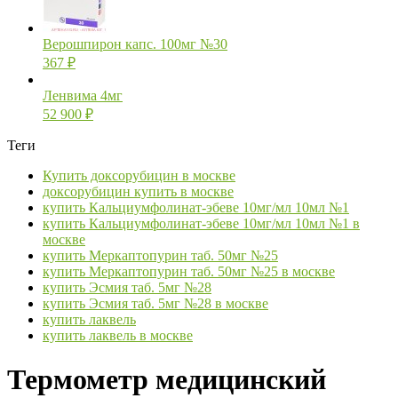
Верошпирон капс. 100мг №30
367
₽
Ленвима 4мг
52 900
₽
Теги
Купить доксорубицин в москве
доксорубицин купить в москве
купить Кальциумфолинат-эбеве 10мг/мл 10мл №1
купить Кальциумфолинат-эбеве 10мг/мл 10мл №1 в
москве
купить Меркаптопурин таб. 50мг №25
купить Меркаптопурин таб. 50мг №25 в москве
купить Эсмия таб. 5мг №28
купить Эсмия таб. 5мг №28 в москве
купить лаквель
купить лаквель в москве
Термометр медицинский