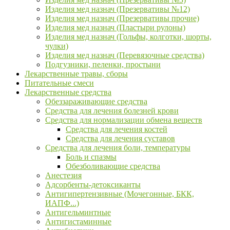
Изделия мед назнач (Презервативы №12)
Изделия мед назнач (Презервативы прочие)
Изделия мед назнач (Пластыри рулоны)
Изделия мед назнач (Гольфы, колготки, шорты,
чулки)
Изделия мед назнач (Перевязочные средства)
Подгузники, пеленки, простыни
Лекарственные травы, сборы
Питательные смеси
Лекарственные средства
Обеззараживающие средства
Средства для лечения болезней крови
Средства для нормализации обмена веществ
Средства для лечения костей
Средства для лечения суставов
Средства для лечения боли, температуры
Боль и спазмы
Обезболивающие средства
Анестезия
Адсорбенты-детоксиканты
Антигипертензивные (Мочегонные, БКК,
ИАПФ...)
Антигельминтные
Антигистаминные