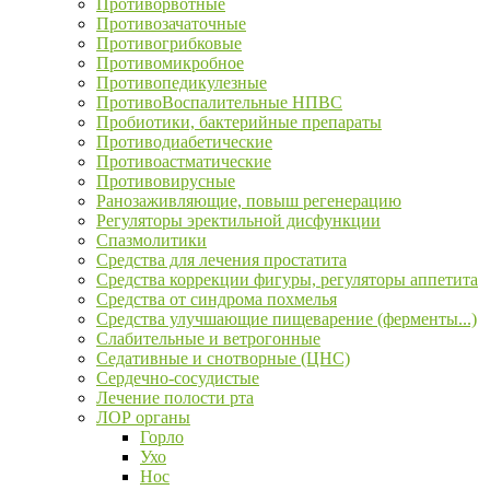
Противорвотные
Противозачаточные
Противогрибковые
Противомикробное
Противопедикулезные
ПротивоВоспалительные НПВС
Пробиотики, бактерийные препараты
Противодиабетические
Противоастматические
Противовирусные
Ранозаживляющие, повыш регенерацию
Регуляторы эректильной дисфункции
Спазмолитики
Средства для лечения простатита
Средства коррекции фигуры, регуляторы аппетита
Средства от синдрома похмелья
Средства улучшающие пищеварение (ферменты...)
Слабительные и ветрогонные
Седативные и снотворные (ЦНС)
Сердечно-сосудистые
Лечение полости рта
ЛОР органы
Горло
Ухо
Нос