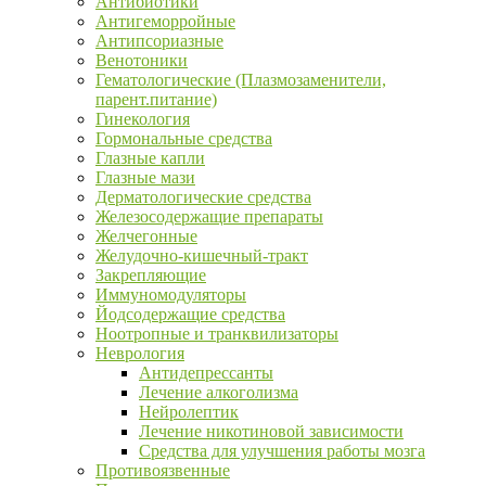
Антибиотики
Антигеморройные
Антипсориазные
Венотоники
Гематологические (Плазмозаменители,
парент.питание)
Гинекология
Гормональные средства
Глазные капли
Глазные мази
Дерматологические средства
Железосодержащие препараты
Желчегонные
Желудочно-кишечный-тракт
Закрепляющие
Иммуномодуляторы
Йодсодержащие средства
Ноотропные и транквилизаторы
Неврология
Антидепрессанты
Лечение алкоголизма
Нейролептик
Лечение никотиновой зависимости
Средства для улучшения работы мозга
Противоязвенные