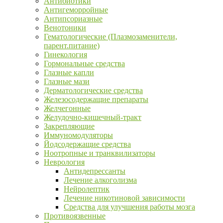
Антибиотики
Антигеморройные
Антипсориазные
Венотоники
Гематологические (Плазмозаменители,
парент.питание)
Гинекология
Гормональные средства
Глазные капли
Глазные мази
Дерматологические средства
Железосодержащие препараты
Желчегонные
Желудочно-кишечный-тракт
Закрепляющие
Иммуномодуляторы
Йодсодержащие средства
Ноотропные и транквилизаторы
Неврология
Антидепрессанты
Лечение алкоголизма
Нейролептик
Лечение никотиновой зависимости
Средства для улучшения работы мозга
Противоязвенные