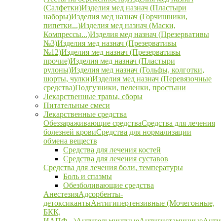
(Салфетки)
Изделия мед назнач (Пластыри
наборы)
Изделия мед назнач (Горчишники,
пипетки...)
Изделия мед назнач (Маски,
Компрессы...)
Изделия мед назнач (Презервативы
№3)
Изделия мед назнач (Презервативы
№12)
Изделия мед назнач (Презервативы
прочие)
Изделия мед назнач (Пластыри
рулоны)
Изделия мед назнач (Гольфы, колготки,
шорты, чулки)
Изделия мед назнач (Перевязочные
средства)
Подгузники, пеленки, простыни
Лекарственные травы, сборы
Питательные смеси
Лекарственные средства
Обеззараживающие средства
Средства для лечения
болезней крови
Средства для нормализации
обмена веществ
Средства для лечения костей
Средства для лечения суставов
Средства для лечения боли, температуры
Боль и спазмы
Обезболивающие средства
Анестезия
Адсорбенты-
детоксиканты
Антигипертензивные (Мочегонные,
БКК,
ИАПФ...)
Антигельминтные
Антигистаминные
Анти