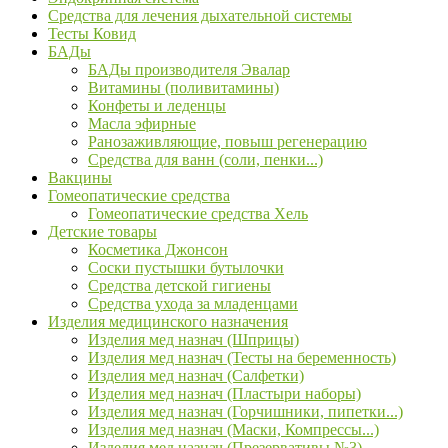
Средства для лечения дыхательной системы
Тесты Ковид
БАДы
БАДы производителя Эвалар
Витамины (поливитамины)
Конфеты и леденцы
Масла эфирные
Ранозаживляющие, повыш регенерацию
Средства для ванн (соли, пенки...)
Вакцины
Гомеопатические средства
Гомеопатические средства Хель
Детские товары
Косметика Джонсон
Соски пустышки бутылочки
Средства детской гигиены
Средства ухода за младенцами
Изделия медицинского назначения
Изделия мед назнач (Шприцы)
Изделия мед назнач (Тесты на беременность)
Изделия мед назнач (Салфетки)
Изделия мед назнач (Пластыри наборы)
Изделия мед назнач (Горчишники, пипетки...)
Изделия мед назнач (Маски, Компрессы...)
Изделия мед назнач (Презервативы №3)