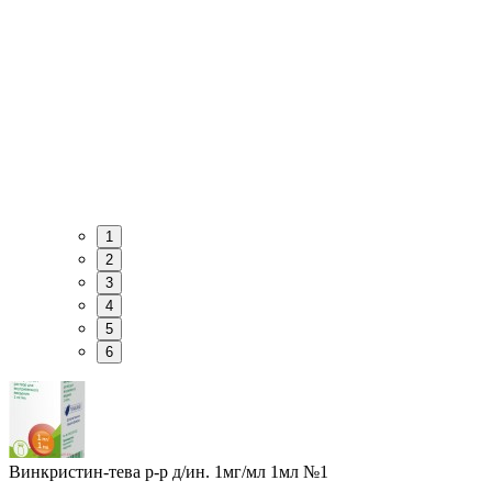
1
2
3
4
5
6
Винкристин-тева р-р д/ин. 1мг/мл 1мл №1