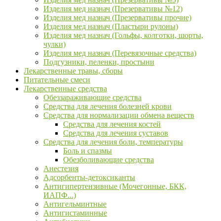
Изделия мед назнач (Презервативы №12)
Изделия мед назнач (Презервативы прочие)
Изделия мед назнач (Пластыри рулоны)
Изделия мед назнач (Гольфы, колготки, шорты,
чулки)
Изделия мед назнач (Перевязочные средства)
Подгузники, пеленки, простыни
Лекарственные травы, сборы
Питательные смеси
Лекарственные средства
Обеззараживающие средства
Средства для лечения болезней крови
Средства для нормализации обмена веществ
Средства для лечения костей
Средства для лечения суставов
Средства для лечения боли, температуры
Боль и спазмы
Обезболивающие средства
Анестезия
Адсорбенты-детоксиканты
Антигипертензивные (Мочегонные, БКК,
ИАПФ...)
Антигельминтные
Антигистаминные