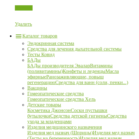
Корзина
Удалить
Каталог товаров
Эндокринная система
Средства для лечения дыхательной системы
Тесты Ковид
БАДы
БАДы производителя Эвалар
Витамины
(поливитамины)
Конфеты и леденцы
Масла
эфирные
Ранозаживляющие, повыш
регенерацию
Средства для ванн (соли, пенки...)
Вакцины
Гомеопатические средства
Гомеопатические средства Хель
Детские товары
Косметика Джонсон
Соски пустышки
бутылочки
Средства детской гигиены
Средства
ухода за младенцами
Изделия медицинского назначения
Изделия мед назнач (Шприцы)
Изделия мед назнач
(Тесты на беременность)
Изделия мед назнач