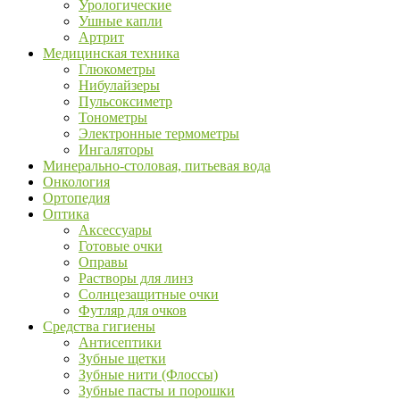
Урологические
Ушные капли
Артрит
Медицинская техника
Глюкометры
Нибулайзеры
Пульсоксиметр
Тонометры
Электронные термометры
Ингаляторы
Минерально-столовая, питьевая вода
Онкология
Ортопедия
Оптика
Аксессуары
Готовые очки
Оправы
Растворы для линз
Солнцезащитные очки
Футляр для очков
Средства гигиены
Антисептики
Зубные щетки
Зубные нити (Флоссы)
Зубные пасты и порошки