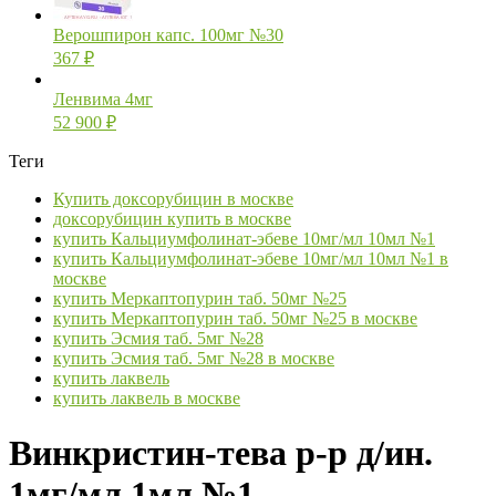
Верошпирон капс. 100мг №30
367
₽
Ленвима 4мг
52 900
₽
Теги
Купить доксорубицин в москве
доксорубицин купить в москве
купить Кальциумфолинат-эбеве 10мг/мл 10мл №1
купить Кальциумфолинат-эбеве 10мг/мл 10мл №1 в
москве
купить Меркаптопурин таб. 50мг №25
купить Меркаптопурин таб. 50мг №25 в москве
купить Эсмия таб. 5мг №28
купить Эсмия таб. 5мг №28 в москве
купить лаквель
купить лаквель в москве
Винкристин-тева р-р д/ин.
1мг/мл 1мл №1