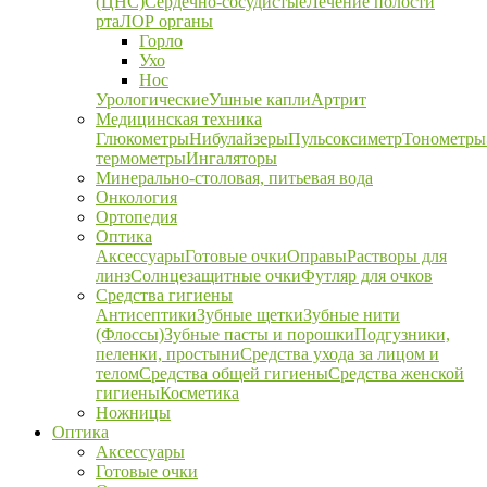
(ЦНС)
Сердечно-сосудистые
Лечение полости
рта
ЛОР органы
Горло
Ухо
Нос
Урологические
Ушные капли
Артрит
Медицинская техника
Глюкометры
Нибулайзеры
Пульсоксиметр
Тонометры
термометры
Ингаляторы
Минерально-столовая, питьевая вода
Онкология
Ортопедия
Оптика
Аксессуары
Готовые очки
Оправы
Растворы для
линз
Солнцезащитные очки
Футляр для очков
Средства гигиены
Антисептики
Зубные щетки
Зубные нити
(Флоссы)
Зубные пасты и порошки
Подгузники,
пеленки, простыни
Средства ухода за лицом и
телом
Средства общей гигиены
Средства женской
гигиены
Косметика
Ножницы
Оптика
Аксессуары
Готовые очки