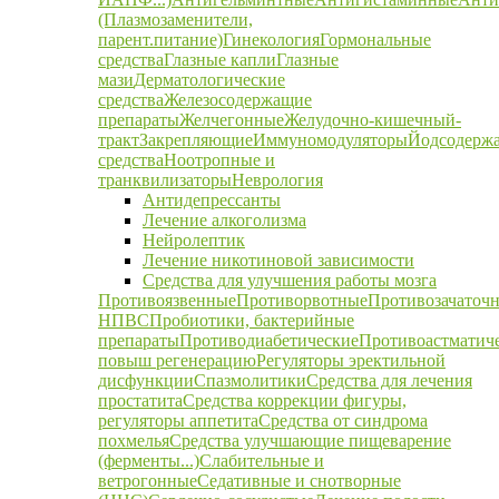
(Плазмозаменители,
парент.питание)
Гинекология
Гормональные
средства
Глазные капли
Глазные
мази
Дерматологические
средства
Железосодержащие
препараты
Желчегонные
Желудочно-кишечный-
тракт
Закрепляющие
Иммуномодуляторы
Йодсодерж
средства
Ноотропные и
транквилизаторы
Неврология
Антидепрессанты
Лечение алкоголизма
Нейролептик
Лечение никотиновой зависимости
Средства для улучшения работы мозга
Противоязвенные
Противорвотные
Противозачаточ
НПВС
Пробиотики, бактерийные
препараты
Противодиабетические
Противоастматич
повыш регенерацию
Регуляторы эректильной
дисфункции
Спазмолитики
Средства для лечения
простатита
Средства коррекции фигуры,
регуляторы аппетита
Средства от синдрома
похмелья
Средства улучшающие пищеварение
(ферменты...)
Слабительные и
ветрогонные
Седативные и снотворные