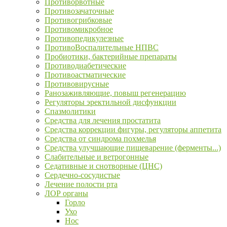
Противорвотные
Противозачаточные
Противогрибковые
Противомикробное
Противопедикулезные
ПротивоВоспалительные НПВС
Пробиотики, бактерийные препараты
Противодиабетические
Противоастматические
Противовирусные
Ранозаживляющие, повыш регенерацию
Регуляторы эректильной дисфункции
Спазмолитики
Средства для лечения простатита
Средства коррекции фигуры, регуляторы аппетита
Средства от синдрома похмелья
Средства улучшающие пищеварение (ферменты...)
Слабительные и ветрогонные
Седативные и снотворные (ЦНС)
Сердечно-сосудистые
Лечение полости рта
ЛОР органы
Горло
Ухо
Нос