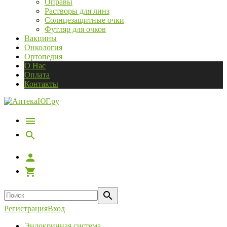
Оправы
Растворы для линз
Солнцезащитные очки
Футляр для очков
Вакцины
Онкология
Ортопедия
О Нас
Оплата
Контакты
Регистрация
Вход
Эндокринная система