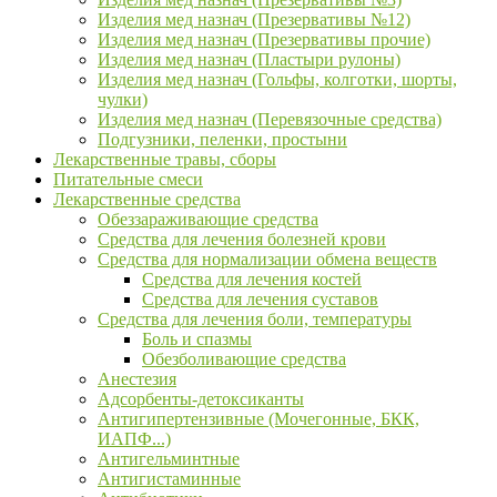
Изделия мед назнач (Презервативы №12)
Изделия мед назнач (Презервативы прочие)
Изделия мед назнач (Пластыри рулоны)
Изделия мед назнач (Гольфы, колготки, шорты,
чулки)
Изделия мед назнач (Перевязочные средства)
Подгузники, пеленки, простыни
Лекарственные травы, сборы
Питательные смеси
Лекарственные средства
Обеззараживающие средства
Средства для лечения болезней крови
Средства для нормализации обмена веществ
Средства для лечения костей
Средства для лечения суставов
Средства для лечения боли, температуры
Боль и спазмы
Обезболивающие средства
Анестезия
Адсорбенты-детоксиканты
Антигипертензивные (Мочегонные, БКК,
ИАПФ...)
Антигельминтные
Антигистаминные