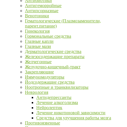
Антибиотики
Антигеморройные
Антипсориазные
Венотоники
Гематологические (Плазмозаменители,
парент.питание)
Гинекология
Гормональные средства
Глазные капли
Глазные мази
Дерматологические средства
Железосодержащие препараты
Желчегонные
Желудочно-кишечный-тракт
Закрепляющие
Иммуномодуляторы
Йодсодержащие средства
Ноотропные и транквилизаторы
Неврология
Антидепрессанты
Лечение алкоголизма
Нейролептик
Лечение никотиновой зависимости
Средства для улучшения работы мозга
Противоязвенные