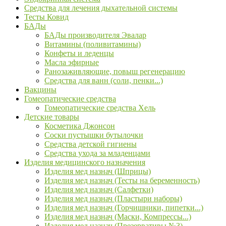
Средства для лечения дыхательной системы
Тесты Ковид
БАДы
БАДы производителя Эвалар
Витамины (поливитамины)
Конфеты и леденцы
Масла эфирные
Ранозаживляющие, повыш регенерацию
Средства для ванн (соли, пенки...)
Вакцины
Гомеопатические средства
Гомеопатические средства Хель
Детские товары
Косметика Джонсон
Соски пустышки бутылочки
Средства детской гигиены
Средства ухода за младенцами
Изделия медицинского назначения
Изделия мед назнач (Шприцы)
Изделия мед назнач (Тесты на беременность)
Изделия мед назнач (Салфетки)
Изделия мед назнач (Пластыри наборы)
Изделия мед назнач (Горчишники, пипетки...)
Изделия мед назнач (Маски, Компрессы...)
Изделия мед назнач (Презервативы №3)