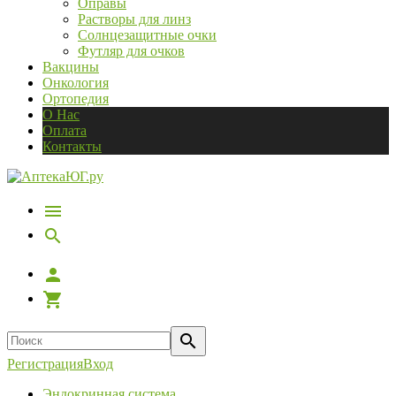
Оправы
Растворы для линз
Солнцезащитные очки
Футляр для очков
Вакцины
Онкология
Ортопедия
О Нас
Оплата
Контакты
Регистрация
Вход
Эндокринная система