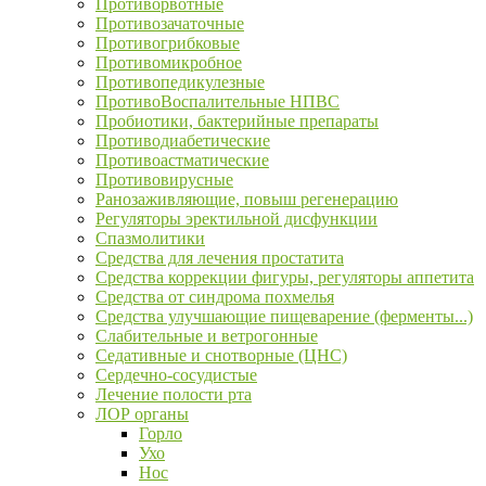
Противорвотные
Противозачаточные
Противогрибковые
Противомикробное
Противопедикулезные
ПротивоВоспалительные НПВС
Пробиотики, бактерийные препараты
Противодиабетические
Противоастматические
Противовирусные
Ранозаживляющие, повыш регенерацию
Регуляторы эректильной дисфункции
Спазмолитики
Средства для лечения простатита
Средства коррекции фигуры, регуляторы аппетита
Средства от синдрома похмелья
Средства улучшающие пищеварение (ферменты...)
Слабительные и ветрогонные
Седативные и снотворные (ЦНС)
Сердечно-сосудистые
Лечение полости рта
ЛОР органы
Горло
Ухо
Нос