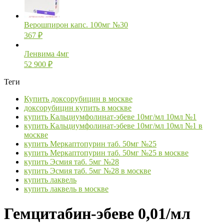
Верошпирон капс. 100мг №30
367
₽
Ленвима 4мг
52 900
₽
Теги
Купить доксорубицин в москве
доксорубицин купить в москве
купить Кальциумфолинат-эбеве 10мг/мл 10мл №1
купить Кальциумфолинат-эбеве 10мг/мл 10мл №1 в
москве
купить Меркаптопурин таб. 50мг №25
купить Меркаптопурин таб. 50мг №25 в москве
купить Эсмия таб. 5мг №28
купить Эсмия таб. 5мг №28 в москве
купить лаквель
купить лаквель в москве
Гемцитабин-эбеве 0,01/мл