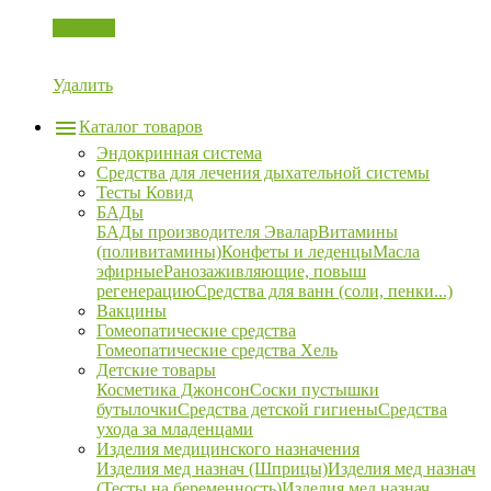
Корзина
Удалить
Каталог товаров
Эндокринная система
Средства для лечения дыхательной системы
Тесты Ковид
БАДы
БАДы производителя Эвалар
Витамины
(поливитамины)
Конфеты и леденцы
Масла
эфирные
Ранозаживляющие, повыш
регенерацию
Средства для ванн (соли, пенки...)
Вакцины
Гомеопатические средства
Гомеопатические средства Хель
Детские товары
Косметика Джонсон
Соски пустышки
бутылочки
Средства детской гигиены
Средства
ухода за младенцами
Изделия медицинского назначения
Изделия мед назнач (Шприцы)
Изделия мед назнач
(Тесты на беременность)
Изделия мед назнач