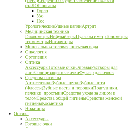
(ЦНС)
Сердечно-сосудистые
Лечение полости
рта
ЛОР органы
Горло
Ухо
Нос
Урологические
Ушные капли
Артрит
Медицинская техника
Глюкометры
Нибулайзеры
Пульсоксиметр
Тонометры
термометры
Ингаляторы
Минерально-столовая, питьевая вода
Онкология
Ортопедия
Оптика
Аксессуары
Готовые очки
Оправы
Растворы для
линз
Солнцезащитные очки
Футляр для очков
Средства гигиены
Антисептики
Зубные щетки
Зубные нити
(Флоссы)
Зубные пасты и порошки
Подгузники,
пеленки, простыни
Средства ухода за лицом и
телом
Средства общей гигиены
Средства женской
гигиены
Косметика
Ножницы
Оптика
Аксессуары
Готовые очки