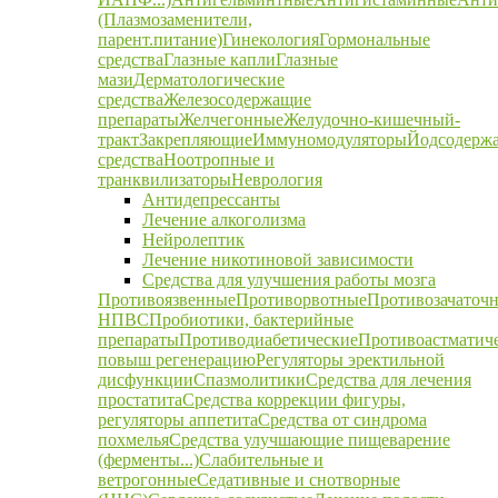
(Плазмозаменители,
парент.питание)
Гинекология
Гормональные
средства
Глазные капли
Глазные
мази
Дерматологические
средства
Железосодержащие
препараты
Желчегонные
Желудочно-кишечный-
тракт
Закрепляющие
Иммуномодуляторы
Йодсодерж
средства
Ноотропные и
транквилизаторы
Неврология
Антидепрессанты
Лечение алкоголизма
Нейролептик
Лечение никотиновой зависимости
Средства для улучшения работы мозга
Противоязвенные
Противорвотные
Противозачаточ
НПВС
Пробиотики, бактерийные
препараты
Противодиабетические
Противоастматич
повыш регенерацию
Регуляторы эректильной
дисфункции
Спазмолитики
Средства для лечения
простатита
Средства коррекции фигуры,
регуляторы аппетита
Средства от синдрома
похмелья
Средства улучшающие пищеварение
(ферменты...)
Слабительные и
ветрогонные
Седативные и снотворные