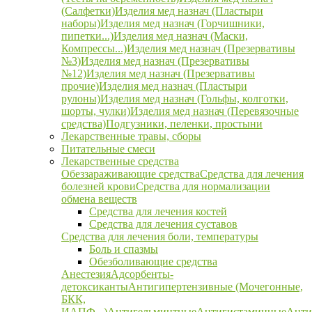
(Салфетки)
Изделия мед назнач (Пластыри
наборы)
Изделия мед назнач (Горчишники,
пипетки...)
Изделия мед назнач (Маски,
Компрессы...)
Изделия мед назнач (Презервативы
№3)
Изделия мед назнач (Презервативы
№12)
Изделия мед назнач (Презервативы
прочие)
Изделия мед назнач (Пластыри
рулоны)
Изделия мед назнач (Гольфы, колготки,
шорты, чулки)
Изделия мед назнач (Перевязочные
средства)
Подгузники, пеленки, простыни
Лекарственные травы, сборы
Питательные смеси
Лекарственные средства
Обеззараживающие средства
Средства для лечения
болезней крови
Средства для нормализации
обмена веществ
Средства для лечения костей
Средства для лечения суставов
Средства для лечения боли, температуры
Боль и спазмы
Обезболивающие средства
Анестезия
Адсорбенты-
детоксиканты
Антигипертензивные (Мочегонные,
БКК,
ИАПФ...)
Антигельминтные
Антигистаминные
Анти