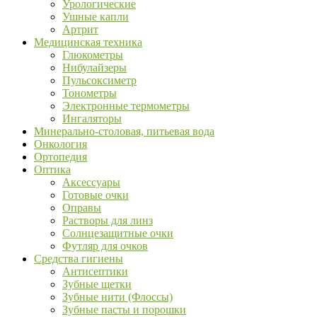
Урологические
Ушные капли
Артрит
Медицинская техника
Глюкометры
Нибулайзеры
Пульсоксиметр
Тонометры
Электронные термометры
Ингаляторы
Минерально-столовая, питьевая вода
Онкология
Ортопедия
Оптика
Аксессуары
Готовые очки
Оправы
Растворы для линз
Солнцезащитные очки
Футляр для очков
Средства гигиены
Антисептики
Зубные щетки
Зубные нити (Флоссы)
Зубные пасты и порошки