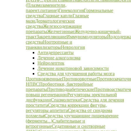
(Плазмозаменители,
парент.питание)
Гинекология
Гормональные
средства
Глазные капли
Глазные
мази
Дерматологические
средства
Железосодержащие
препараты
Желчегонные
Желудочно-кишечный-
тракт
Закрепляющие
Иммуномодуляторы
Йодсодерж
средства
Ноотропные и
транквилизаторы
Неврология
Антидепрессанты
Лечение алкоголизма
Нейролептик
Лечение никотиновой зависимости
Средства для улучшения работы мозга
Противоязвенные
Противорвотные
Противозачаточ
НПВС
Пробиотики, бактерийные
препараты
Противодиабетические
Противоастматич
повыш регенерацию
Регуляторы эректильной
дисфункции
Спазмолитики
Средства для лечения
простатита
Средства коррекции фигуры,
регуляторы аппетита
Средства от синдрома
похмелья
Средства улучшающие пищеварение
(ферменты...)
Слабительные и
ветрогонные
Седативные и снотворные