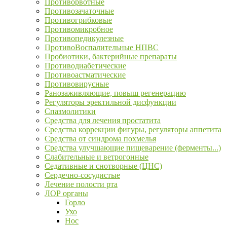
Противорвотные
Противозачаточные
Противогрибковые
Противомикробное
Противопедикулезные
ПротивоВоспалительные НПВС
Пробиотики, бактерийные препараты
Противодиабетические
Противоастматические
Противовирусные
Ранозаживляющие, повыш регенерацию
Регуляторы эректильной дисфункции
Спазмолитики
Средства для лечения простатита
Средства коррекции фигуры, регуляторы аппетита
Средства от синдрома похмелья
Средства улучшающие пищеварение (ферменты...)
Слабительные и ветрогонные
Седативные и снотворные (ЦНС)
Сердечно-сосудистые
Лечение полости рта
ЛОР органы
Горло
Ухо
Нос