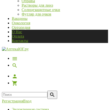
Оправы
Растворы для линз
Солнцезащитные очки
Футляр для очков
Вакцины
Онкология
Ортопедия
О Нас
Оплата
Контакты
Регистрация
Вход
Эндокринная система