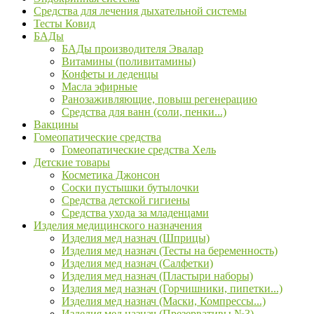
Средства для лечения дыхательной системы
Тесты Ковид
БАДы
БАДы производителя Эвалар
Витамины (поливитамины)
Конфеты и леденцы
Масла эфирные
Ранозаживляющие, повыш регенерацию
Средства для ванн (соли, пенки...)
Вакцины
Гомеопатические средства
Гомеопатические средства Хель
Детские товары
Косметика Джонсон
Соски пустышки бутылочки
Средства детской гигиены
Средства ухода за младенцами
Изделия медицинского назначения
Изделия мед назнач (Шприцы)
Изделия мед назнач (Тесты на беременность)
Изделия мед назнач (Салфетки)
Изделия мед назнач (Пластыри наборы)
Изделия мед назнач (Горчишники, пипетки...)
Изделия мед назнач (Маски, Компрессы...)
Изделия мед назнач (Презервативы №3)