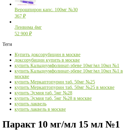
Верошпирон капс. 100мг №30
367
₽
Ленвима 4мг
52 900
₽
Теги
Купить доксорубицин в москве
доксорубицин купить в москве
купить Кальциумфолинат-эбеве 10мг/мл 10мл №1
купить Кальциумфолинат-эбеве 10мг/мл 10мл №1 в
москве
купить Меркаптопурин таб. 50мг №25
купить Меркаптопурин таб. 50мг №25 в москве
купить Эсмия таб. 5мг №28
купить Эсмия таб. 5мг №28 в москве
купить лаквель
купить лаквель в москве
Паракт 10 мг/мл 15 мл №1