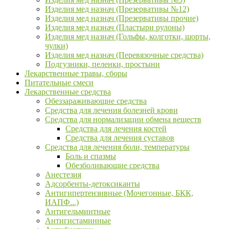
Изделия мед назнач (Презервативы №12)
Изделия мед назнач (Презервативы прочие)
Изделия мед назнач (Пластыри рулоны)
Изделия мед назнач (Гольфы, колготки, шорты,
чулки)
Изделия мед назнач (Перевязочные средства)
Подгузники, пеленки, простыни
Лекарственные травы, сборы
Питательные смеси
Лекарственные средства
Обеззараживающие средства
Средства для лечения болезней крови
Средства для нормализации обмена веществ
Средства для лечения костей
Средства для лечения суставов
Средства для лечения боли, температуры
Боль и спазмы
Обезболивающие средства
Анестезия
Адсорбенты-детоксиканты
Антигипертензивные (Мочегонные, БКК,
ИАПФ...)
Антигельминтные
Антигистаминные