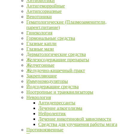
Антибиотики
Антигеморройные
Антипсориазные
Венотоники
Гематологические (Плазмозаменители,
парент.питание)
Гинекология
Гормональные средства
Глазные капли
Глазные мази
Дерматологические средства
Железосодержащие препараты
Желчегонные
Желудочно-кишечный-тракт
Закрепляющие
Иммуномодуляторы
Йодсодержащие средства
Ноотропные и транквилизаторы
Неврология
Антидепрессанты
Лечение алкоголизма
Нейролептик
Лечение никотиновой зависимости
Средства для улучшения работы мозга
Противоязвенные