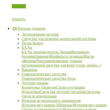
Корзина
Удалить
Каталог товаров
Эндокринная система
Средства для лечения дыхательной системы
Тесты Ковид
БАДы
БАДы производителя Эвалар
Витамины
(поливитамины)
Конфеты и леденцы
Масла
эфирные
Ранозаживляющие, повыш
регенерацию
Средства для ванн (соли, пенки...)
Вакцины
Гомеопатические средства
Гомеопатические средства Хель
Детские товары
Косметика Джонсон
Соски пустышки
бутылочки
Средства детской гигиены
Средства
ухода за младенцами
Изделия медицинского назначения
Изделия мед назнач (Шприцы)
Изделия мед назнач
(Тесты на беременность)
Изделия мед назнач