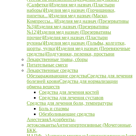
(Салфетки)
Изделия мед назнач (Пластыри
наборы)
Изделия мед назнач (Горчишники,
пипетки...)
Изделия мед назнач (Маски,
Компрессы...)
Изделия мед назнач (Презервативы
№3)
Изделия мед назнач (Презервативы
№12)
Изделия мед назнач (Презервативы
прочие)
Изделия мед назнач (Пластыри
рулоны)
Изделия мед назнач (Гольфы, колготки,
шорты, чулки)
Изделия мед назнач (Перевязочные
средства)
Подгузники, пеленки, простыни
Лекарственные травы, сборы
Питательные смеси
Лекарственные средства
Обеззараживающие средства
Средства для лечения
болезней крови
Средства для нормализации
обмена веществ
Средства для лечения костей
Средства для лечения суставов
Средства для лечения боли, температуры
Боль и спазмы
Обезболивающие средства
Анестезия
Адсорбенты-
детоксиканты
Антигипертензивные (Мочегонные,
БКК,
ИАПФ...)
Антигельминтные
Антигистаминные
Анти