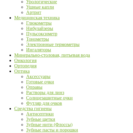
Урологические
Ушные капли
Артрит
Медицинская техника
Глюкометры
Нибулайзеры
Пульсоксиметр
Тонометры
Электронные термометры
Ингаляторы
Минерально-столовая, питьевая вода
Онкология
Ортопедия
Оптика
Аксессуары
Готовые очки
Оправы
Растворы для линз
Солнцезащитные очки
Футляр для очков
Средства гигиены
Антисептики
Зубные щетки
Зубные нити (Флоссы)
Зубные пасты и порошки