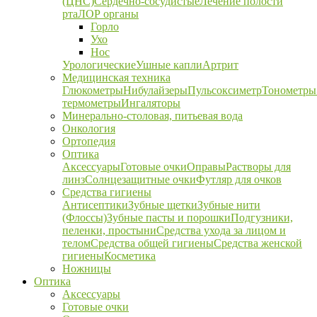
(ЦНС)
Сердечно-сосудистые
Лечение полости
рта
ЛОР органы
Горло
Ухо
Нос
Урологические
Ушные капли
Артрит
Медицинская техника
Глюкометры
Нибулайзеры
Пульсоксиметр
Тонометры
термометры
Ингаляторы
Минерально-столовая, питьевая вода
Онкология
Ортопедия
Оптика
Аксессуары
Готовые очки
Оправы
Растворы для
линз
Солнцезащитные очки
Футляр для очков
Средства гигиены
Антисептики
Зубные щетки
Зубные нити
(Флоссы)
Зубные пасты и порошки
Подгузники,
пеленки, простыни
Средства ухода за лицом и
телом
Средства общей гигиены
Средства женской
гигиены
Косметика
Ножницы
Оптика
Аксессуары
Готовые очки