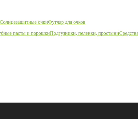
Солнцезащитные очки
Футляр для очков
убные пасты и порошки
Подгузники, пеленки, простыни
Средства