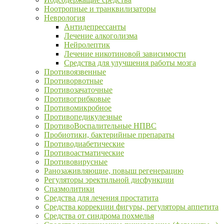
Ноотропные и транквилизаторы
Неврология
Антидепрессанты
Лечение алкоголизма
Нейролептик
Лечение никотиновой зависимости
Средства для улучшения работы мозга
Противоязвенные
Противорвотные
Противозачаточные
Противогрибковые
Противомикробное
Противопедикулезные
ПротивоВоспалительные НПВС
Пробиотики, бактерийные препараты
Противодиабетические
Противоастматические
Противовирусные
Ранозаживляющие, повыш регенерацию
Регуляторы эректильной дисфункции
Спазмолитики
Средства для лечения простатита
Средства коррекции фигуры, регуляторы аппетита
Средства от синдрома похмелья