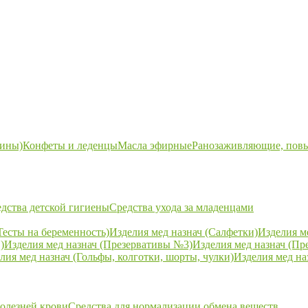
ины)
Конфеты и леденцы
Масла эфирные
Ранозаживляющие, пов
дства детской гигиены
Средства ухода за младенцами
Тесты на беременность)
Изделия мед назнач (Салфетки)
Изделия м
)
Изделия мед назнач (Презервативы №3)
Изделия мед назнач (Пр
лия мед назнач (Гольфы, колготки, шорты, чулки)
Изделия мед на
болезней крови
Средства для нормализации обмена веществ