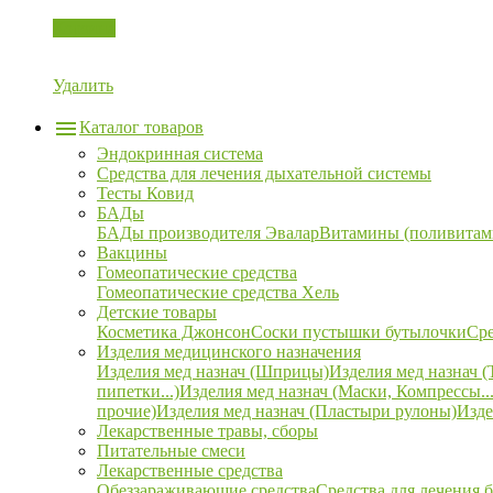
Корзина
Удалить
Каталог товаров
Эндокринная система
Средства для лечения дыхательной системы
Тесты Ковид
БАДы
БАДы производителя Эвалар
Витамины (поливитам
Вакцины
Гомеопатические средства
Гомеопатические средства Хель
Детские товары
Косметика Джонсон
Соски пустышки бутылочки
Сре
Изделия медицинского назначения
Изделия мед назнач (Шприцы)
Изделия мед назнач (
пипетки...)
Изделия мед назнач (Маски, Компрессы...
прочие)
Изделия мед назнач (Пластыри рулоны)
Изде
Лекарственные травы, сборы
Питательные смеси
Лекарственные средства
Обеззараживающие средства
Средства для лечения 