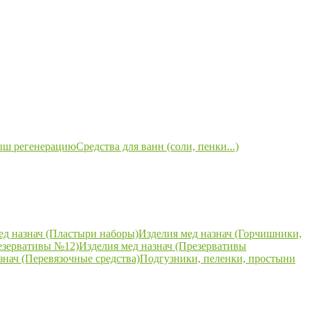
ыш регенерацию
Средства для ванн (соли, пенки...)
ед назнач (Пластыри наборы)
Изделия мед назнач (Горчишники,
езервативы №12)
Изделия мед назнач (Презервативы
знач (Перевязочные средства)
Подгузники, пеленки, простыни