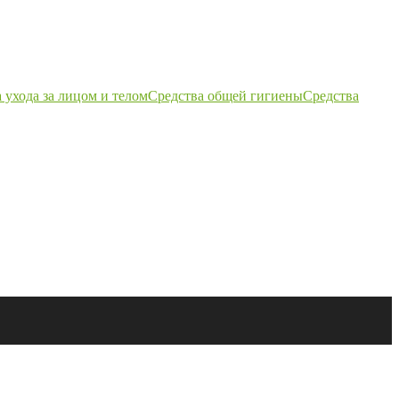
 ухода за лицом и телом
Средства общей гигиены
Средства