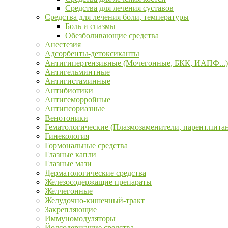
Средства для лечения суставов
Средства для лечения боли, температуры
Боль и спазмы
Обезболивающие средства
Анестезия
Адсорбенты-детоксиканты
Антигипертензивные (Мочегонные, БКК, ИАПФ...)
Антигельминтные
Антигистаминные
Антибиотики
Антигеморройные
Антипсориазные
Венотоники
Гематологические (Плазмозаменители, парент.пита
Гинекология
Гормональные средства
Глазные капли
Глазные мази
Дерматологические средства
Железосодержащие препараты
Желчегонные
Желудочно-кишечный-тракт
Закрепляющие
Иммуномодуляторы
Йодсодержащие средства