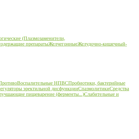
огические (Плазмозаменители,
содержащие препараты
Желчегонные
Желудочно-кишечный-
ПротивоВоспалительные НПВС
Пробиотики, бактерийные
егуляторы эректильной дисфункции
Спазмолитики
Средства
улучшающие пищеварение (ферменты...)
Слабительные и