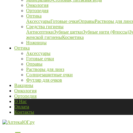
Онкология
Ортопедия
Оптика
Аксессуары
Готовые очки
Оправы
Растворы для линз
Средства гигиены
Антисептики
Зубные щетки
Зубные нити (Флоссы)
З
женской гигиены
Косметика
Ножницы
Оптика
Аксессуары
Готовые очки
Оправы
Растворы для линз
Солнцезащитные очки
Футляр для очков
Вакцины
Онкология
Ортопедия
О Нас
Оплата
Контакты