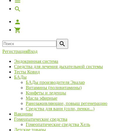
Регистрация
Вход
Эндокринная система
Средства для лечения дыхательной системы
Тесты Ковид
БАДы
БАДы производителя Эвалар
Витамины (поливитамины)
Конфеты и леденцы
Масла эфирные
Ранозаживляющие, повыш регенерацию
Средства для ванн (соли, пенки...)
Вакцины
Гомеопатические средства
Гомеопатические средства Хель
Детские товары