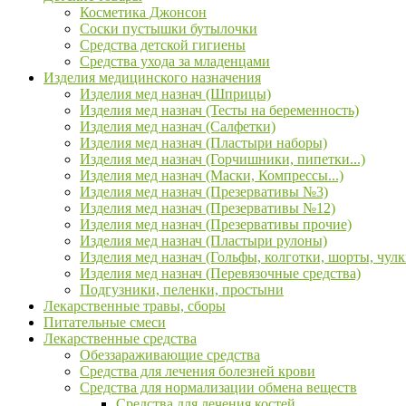
Косметика Джонсон
Соски пустышки бутылочки
Средства детской гигиены
Средства ухода за младенцами
Изделия медицинского назначения
Изделия мед назнач (Шприцы)
Изделия мед назнач (Тесты на беременность)
Изделия мед назнач (Салфетки)
Изделия мед назнач (Пластыри наборы)
Изделия мед назнач (Горчишники, пипетки...)
Изделия мед назнач (Маски, Компрессы...)
Изделия мед назнач (Презервативы №3)
Изделия мед назнач (Презервативы №12)
Изделия мед назнач (Презервативы прочие)
Изделия мед назнач (Пластыри рулоны)
Изделия мед назнач (Гольфы, колготки, шорты, чулк
Изделия мед назнач (Перевязочные средства)
Подгузники, пеленки, простыни
Лекарственные травы, сборы
Питательные смеси
Лекарственные средства
Обеззараживающие средства
Средства для лечения болезней крови
Средства для нормализации обмена веществ
Средства для лечения костей