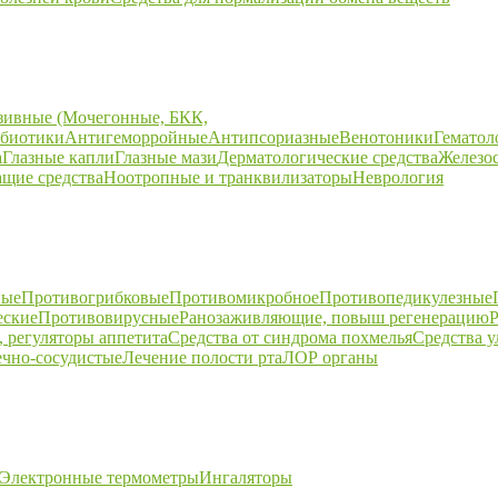
зивные (Мочегонные, БКК,
биотики
Антигеморройные
Антипсориазные
Венотоники
Гематол
а
Глазные капли
Глазные мази
Дерматологические средства
Железо
щие средства
Ноотропные и транквилизаторы
Неврология
ные
Противогрибковые
Противомикробное
Противопедикулезные
еские
Противовирусные
Ранозаживляющие, повыш регенерацию
Р
 регуляторы аппетита
Средства от синдрома похмелья
Средства 
ечно-сосудистые
Лечение полости рта
ЛОР органы
Электронные термометры
Ингаляторы