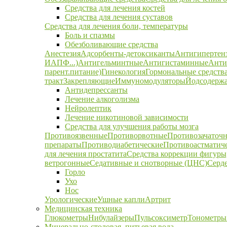
Средства для лечения костей
Средства для лечения суставов
Средства для лечения боли, температуры
Боль и спазмы
Обезболивающие средства
Анестезия
Адсорбенты-детоксиканты
Антигипертен
ИАПФ...)
Антигельминтные
Антигистаминные
Анти
парент.питание)
Гинекология
Гормональные средств
тракт
Закрепляющие
Иммуномодуляторы
Йодсодержа
Антидепрессанты
Лечение алкоголизма
Нейролептик
Лечение никотиновой зависимости
Средства для улучшения работы мозга
Противоязвенные
Противорвотные
Противозачаточ
препараты
Противодиабетические
Противоастматич
для лечения простатита
Средства коррекции фигуры,
ветрогонные
Седативные и снотворные (ЦНС)
Серд
Горло
Ухо
Нос
Урологические
Ушные капли
Артрит
Медицинская техника
Глюкометры
Нибулайзеры
Пульсоксиметр
Тонометры
Минерально-столовая, питьевая вода