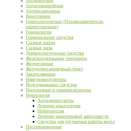
Антибиотики
Антигеморройные
Антипсориазные
Венотоники
Гематологические (Плазмозаменители,
парент.питание)
Гинекология
Гормональные средства
Глазные капли
Глазные мази
Дерматологические средства
Железосодержащие препараты
Желчегонные
Желудочно-кишечный-тракт
Закрепляющие
Иммуномодуляторы
Йодсодержащие средства
Ноотропные и транквилизаторы
Неврология
Антидепрессанты
Лечение алкоголизма
Нейролептик
Лечение никотиновой зависимости
Средства для улучшения работы мозга
Противоязвенные