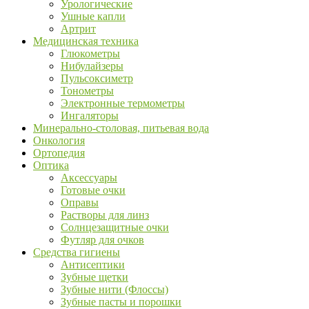
Урологические
Ушные капли
Артрит
Медицинская техника
Глюкометры
Нибулайзеры
Пульсоксиметр
Тонометры
Электронные термометры
Ингаляторы
Минерально-столовая, питьевая вода
Онкология
Ортопедия
Оптика
Аксессуары
Готовые очки
Оправы
Растворы для линз
Солнцезащитные очки
Футляр для очков
Средства гигиены
Антисептики
Зубные щетки
Зубные нити (Флоссы)
Зубные пасты и порошки