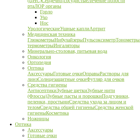
(ЦНС)
Сердечно-сосудистые
Лечение полости
рта
ЛОР органы
Горло
Ухо
Нос
Урологические
Ушные капли
Артрит
Медицинская техника
Глюкометры
Нибулайзеры
Пульсоксиметр
Тонометры
термометры
Ингаляторы
Минерально-столовая, питьевая вода
Онкология
Ортопедия
Оптика
Аксессуары
Готовые очки
Оправы
Растворы для
линз
Солнцезащитные очки
Футляр для очков
Средства гигиены
Антисептики
Зубные щетки
Зубные нити
(Флоссы)
Зубные пасты и порошки
Подгузники,
пеленки, простыни
Средства ухода за лицом и
телом
Средства общей гигиены
Средства женской
гигиены
Косметика
Ножницы
Оптика
Аксессуары
Готовые очки