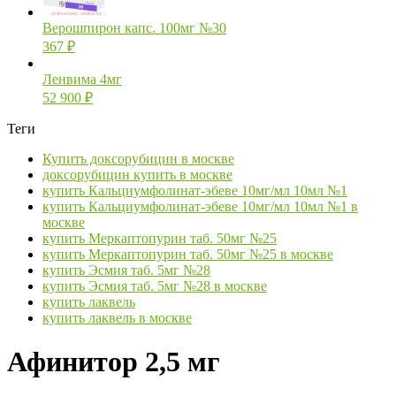
Верошпирон капс. 100мг №30
367
₽
Ленвима 4мг
52 900
₽
Теги
Купить доксорубицин в москве
доксорубицин купить в москве
купить Кальциумфолинат-эбеве 10мг/мл 10мл №1
купить Кальциумфолинат-эбеве 10мг/мл 10мл №1 в
москве
купить Меркаптопурин таб. 50мг №25
купить Меркаптопурин таб. 50мг №25 в москве
купить Эсмия таб. 5мг №28
купить Эсмия таб. 5мг №28 в москве
купить лаквель
купить лаквель в москве
Афинитор 2,5 мг