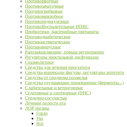
Противорвотные
Противозачаточные
Противогрибковые
Противомикробное
Противопедикулезные
ПротивоВоспалительные НПВС
Пробиотики, бактерийные препараты
Противодиабетические
Противоастматические
Противовирусные
Ранозаживляющие, повыш регенерацию
Регуляторы эректильной дисфункции
Спазмолитики
Средства для лечения простатита
Средства коррекции фигуры, регуляторы аппетита
Средства от синдрома похмелья
Средства улучшающие пищеварение (ферменты...)
Слабительные и ветрогонные
Седативные и снотворные (ЦНС)
Сердечно-сосудистые
Лечение полости рта
ЛОР органы
Горло
Ухо
Нос