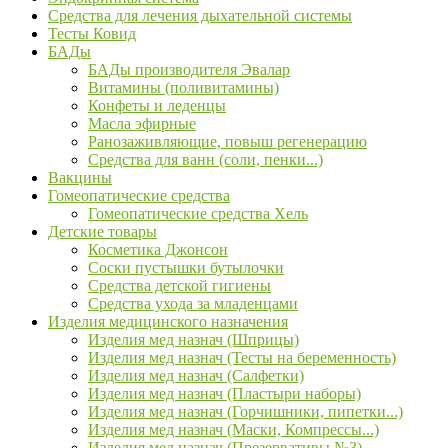
Средства для лечения дыхательной системы
Тесты Ковид
БАДы
БАДы производителя Эвалар
Витамины (поливитамины)
Конфеты и леденцы
Масла эфирные
Ранозаживляющие, повыш регенерацию
Средства для ванн (соли, пенки...)
Вакцины
Гомеопатические средства
Гомеопатические средства Хель
Детские товары
Косметика Джонсон
Соски пустышки бутылочки
Средства детской гигиены
Средства ухода за младенцами
Изделия медицинского назначения
Изделия мед назнач (Шприцы)
Изделия мед назнач (Тесты на беременность)
Изделия мед назнач (Салфетки)
Изделия мед назнач (Пластыри наборы)
Изделия мед назнач (Горчишники, пипетки...)
Изделия мед назнач (Маски, Компрессы...)
Изделия мед назнач (Презервативы №3)