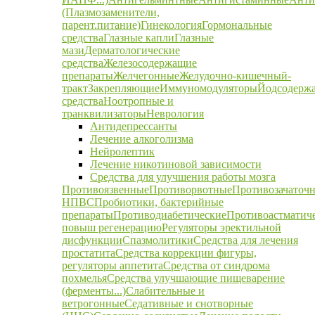
(Плазмозаменители,
парент.питание)
Гинекология
Гормональные
средства
Глазные капли
Глазные
мази
Дерматологические
средства
Железосодержащие
препараты
Желчегонные
Желудочно-кишечный-
тракт
Закрепляющие
Иммуномодуляторы
Йодсодерж
средства
Ноотропные и
транквилизаторы
Неврология
Антидепрессанты
Лечение алкоголизма
Нейролептик
Лечение никотиновой зависимости
Средства для улучшения работы мозга
Противоязвенные
Противорвотные
Противозачаточ
НПВС
Пробиотики, бактерийные
препараты
Противодиабетические
Противоастматич
повыш регенерацию
Регуляторы эректильной
дисфункции
Спазмолитики
Средства для лечения
простатита
Средства коррекции фигуры,
регуляторы аппетита
Средства от синдрома
похмелья
Средства улучшающие пищеварение
(ферменты...)
Слабительные и
ветрогонные
Седативные и снотворные