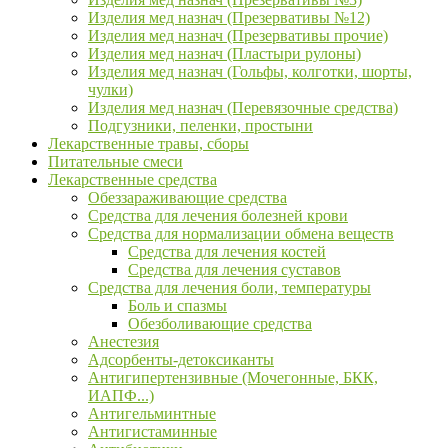
Изделия мед назнач (Презервативы №12)
Изделия мед назнач (Презервативы прочие)
Изделия мед назнач (Пластыри рулоны)
Изделия мед назнач (Гольфы, колготки, шорты,
чулки)
Изделия мед назнач (Перевязочные средства)
Подгузники, пеленки, простыни
Лекарственные травы, сборы
Питательные смеси
Лекарственные средства
Обеззараживающие средства
Средства для лечения болезней крови
Средства для нормализации обмена веществ
Средства для лечения костей
Средства для лечения суставов
Средства для лечения боли, температуры
Боль и спазмы
Обезболивающие средства
Анестезия
Адсорбенты-детоксиканты
Антигипертензивные (Мочегонные, БКК,
ИАПФ...)
Антигельминтные
Антигистаминные