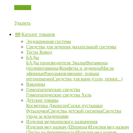
Корзина
Удалить
Каталог товаров
Эндокринная система
Средства для лечения дыхательной системы
Тесты Ковид
БАДы
БАДы производителя Эвалар
Витамины
(поливитамины)
Конфеты и леденцы
Масла
эфирные
Ранозаживляющие, повыш
регенерацию
Средства для ванн (соли, пенки...)
Вакцины
Гомеопатические средства
Гомеопатические средства Хель
Детские товары
Косметика Джонсон
Соски пустышки
бутылочки
Средства детской гигиены
Средства
ухода за младенцами
Изделия медицинского назначения
Изделия мед назнач (Шприцы)
Изделия мед назнач
(Тесты на беременность)
Изделия мед назнач