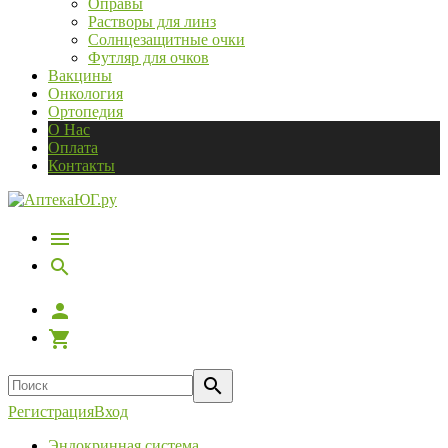
Оправы
Растворы для линз
Солнцезащитные очки
Футляр для очков
Вакцины
Онкология
Ортопедия
О Нас
Оплата
Контакты
Регистрация
Вход
Эндокринная система