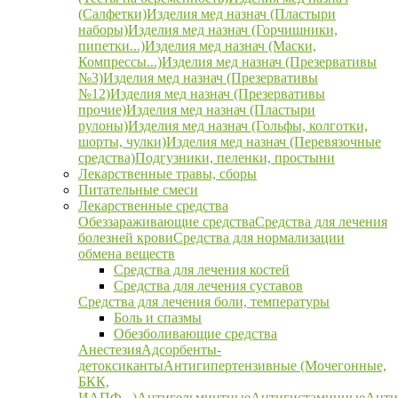
(Салфетки)
Изделия мед назнач (Пластыри
наборы)
Изделия мед назнач (Горчишники,
пипетки...)
Изделия мед назнач (Маски,
Компрессы...)
Изделия мед назнач (Презервативы
№3)
Изделия мед назнач (Презервативы
№12)
Изделия мед назнач (Презервативы
прочие)
Изделия мед назнач (Пластыри
рулоны)
Изделия мед назнач (Гольфы, колготки,
шорты, чулки)
Изделия мед назнач (Перевязочные
средства)
Подгузники, пеленки, простыни
Лекарственные травы, сборы
Питательные смеси
Лекарственные средства
Обеззараживающие средства
Средства для лечения
болезней крови
Средства для нормализации
обмена веществ
Средства для лечения костей
Средства для лечения суставов
Средства для лечения боли, температуры
Боль и спазмы
Обезболивающие средства
Анестезия
Адсорбенты-
детоксиканты
Антигипертензивные (Мочегонные,
БКК,
ИАПФ...)
Антигельминтные
Антигистаминные
Анти