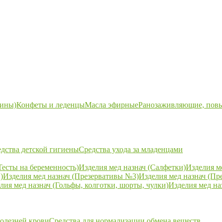
ины)
Конфеты и леденцы
Масла эфирные
Ранозаживляющие, пов
дства детской гигиены
Средства ухода за младенцами
Тесты на беременность)
Изделия мед назнач (Салфетки)
Изделия м
)
Изделия мед назнач (Презервативы №3)
Изделия мед назнач (Пр
лия мед назнач (Гольфы, колготки, шорты, чулки)
Изделия мед на
болезней крови
Средства для нормализации обмена веществ