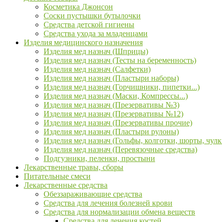
Косметика Джонсон
Соски пустышки бутылочки
Средства детской гигиены
Средства ухода за младенцами
Изделия медицинского назначения
Изделия мед назнач (Шприцы)
Изделия мед назнач (Тесты на беременность)
Изделия мед назнач (Салфетки)
Изделия мед назнач (Пластыри наборы)
Изделия мед назнач (Горчишники, пипетки...)
Изделия мед назнач (Маски, Компрессы...)
Изделия мед назнач (Презервативы №3)
Изделия мед назнач (Презервативы №12)
Изделия мед назнач (Презервативы прочие)
Изделия мед назнач (Пластыри рулоны)
Изделия мед назнач (Гольфы, колготки, шорты, чулк
Изделия мед назнач (Перевязочные средства)
Подгузники, пеленки, простыни
Лекарственные травы, сборы
Питательные смеси
Лекарственные средства
Обеззараживающие средства
Средства для лечения болезней крови
Средства для нормализации обмена веществ
Средства для лечения костей