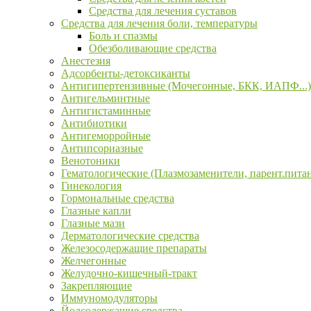
Средства для лечения суставов
Средства для лечения боли, температуры
Боль и спазмы
Обезболивающие средства
Анестезия
Адсорбенты-детоксиканты
Антигипертензивные (Мочегонные, БКК, ИАПФ...)
Антигельминтные
Антигистаминные
Антибиотики
Антигеморройные
Антипсориазные
Венотоники
Гематологические (Плазмозаменители, парент.пита
Гинекология
Гормональные средства
Глазные капли
Глазные мази
Дерматологические средства
Железосодержащие препараты
Желчегонные
Желудочно-кишечный-тракт
Закрепляющие
Иммуномодуляторы
Йодсодержащие средства