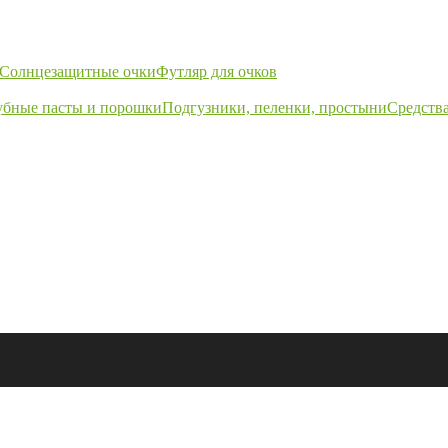
Солнцезащитные очки
Футляр для очков
убные пасты и порошки
Подгузники, пеленки, простыни
Средства