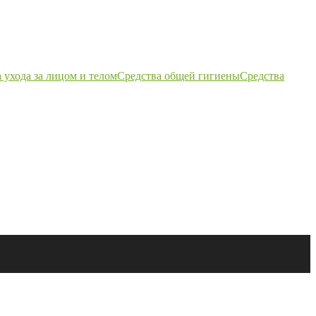
 ухода за лицом и телом
Средства общей гигиены
Средства