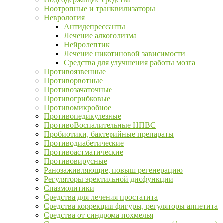
Ноотропные и транквилизаторы
Неврология
Антидепрессанты
Лечение алкоголизма
Нейролептик
Лечение никотиновой зависимости
Средства для улучшения работы мозга
Противоязвенные
Противорвотные
Противозачаточные
Противогрибковые
Противомикробное
Противопедикулезные
ПротивоВоспалительные НПВС
Пробиотики, бактерийные препараты
Противодиабетические
Противоастматические
Противовирусные
Ранозаживляющие, повыш регенерацию
Регуляторы эректильной дисфункции
Спазмолитики
Средства для лечения простатита
Средства коррекции фигуры, регуляторы аппетита
Средства от синдрома похмелья