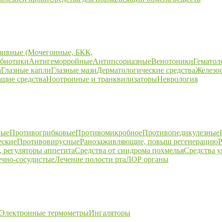
зивные (Мочегонные, БКК,
биотики
Антигеморройные
Антипсориазные
Венотоники
Гематол
а
Глазные капли
Глазные мази
Дерматологические средства
Железо
щие средства
Ноотропные и транквилизаторы
Неврология
ные
Противогрибковые
Противомикробное
Противопедикулезные
еские
Противовирусные
Ранозаживляющие, повыш регенерацию
Р
 регуляторы аппетита
Средства от синдрома похмелья
Средства 
ечно-сосудистые
Лечение полости рта
ЛОР органы
Электронные термометры
Ингаляторы