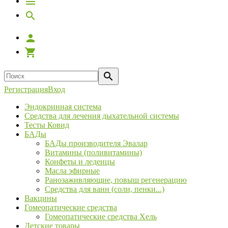
Регистрация
Вход
Эндокринная система
Средства для лечения дыхательной системы
Тесты Ковид
БАДы
БАДы производителя Эвалар
Витамины (поливитамины)
Конфеты и леденцы
Масла эфирные
Ранозаживляющие, повыш регенерацию
Средства для ванн (соли, пенки...)
Вакцины
Гомеопатические средства
Гомеопатические средства Хель
Детские товары