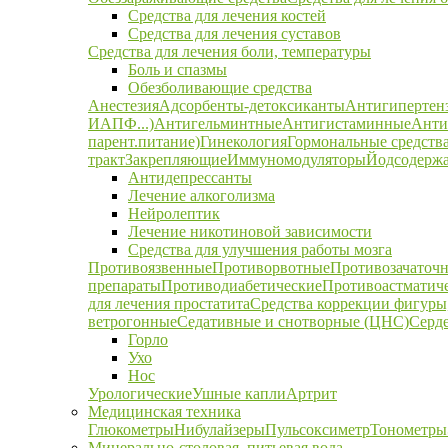
Средства для лечения костей
Средства для лечения суставов
Средства для лечения боли, температуры
Боль и спазмы
Обезболивающие средства
Анестезия
Адсорбенты-детоксиканты
Антигипертен
ИАПФ...)
Антигельминтные
Антигистаминные
Анти
парент.питание)
Гинекология
Гормональные средств
тракт
Закрепляющие
Иммуномодуляторы
Йодсодержа
Антидепрессанты
Лечение алкоголизма
Нейролептик
Лечение никотиновой зависимости
Средства для улучшения работы мозга
Противоязвенные
Противорвотные
Противозачаточ
препараты
Противодиабетические
Противоастматич
для лечения простатита
Средства коррекции фигуры,
ветрогонные
Седативные и снотворные (ЦНС)
Серд
Горло
Ухо
Нос
Урологические
Ушные капли
Артрит
Медицинская техника
Глюкометры
Нибулайзеры
Пульсоксиметр
Тонометры
Минерально-столовая, питьевая вода