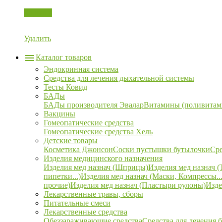
Корзина
Удалить
Каталог товаров
Эндокринная система
Средства для лечения дыхательной системы
Тесты Ковид
БАДы
БАДы производителя Эвалар
Витамины (поливитам
Вакцины
Гомеопатические средства
Гомеопатические средства Хель
Детские товары
Косметика Джонсон
Соски пустышки бутылочки
Сре
Изделия медицинского назначения
Изделия мед назнач (Шприцы)
Изделия мед назнач (
пипетки...)
Изделия мед назнач (Маски, Компрессы...
прочие)
Изделия мед назнач (Пластыри рулоны)
Изде
Лекарственные травы, сборы
Питательные смеси
Лекарственные средства
Обеззараживающие средства
Средства для лечения 