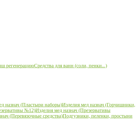
ыш регенерацию
Средства для ванн (соли, пенки...)
ед назнач (Пластыри наборы)
Изделия мед назнач (Горчишники,
езервативы №12)
Изделия мед назнач (Презервативы
знач (Перевязочные средства)
Подгузники, пеленки, простыни