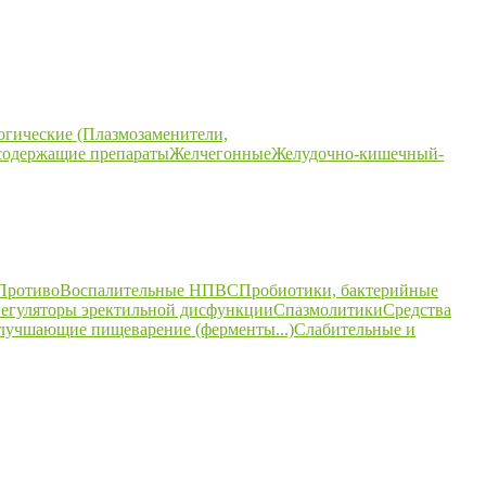
огические (Плазмозаменители,
содержащие препараты
Желчегонные
Желудочно-кишечный-
ПротивоВоспалительные НПВС
Пробиотики, бактерийные
егуляторы эректильной дисфункции
Спазмолитики
Средства
улучшающие пищеварение (ферменты...)
Слабительные и