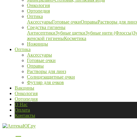
Онкология
Ортопедия
Оптика
Аксессуары
Готовые очки
Оправы
Растворы для линз
Средства гигиены
Антисептики
Зубные щетки
Зубные нити (Флоссы)
З
женской гигиены
Косметика
Ножницы
Оптика
Аксессуары
Готовые очки
Оправы
Растворы для линз
Солнцезащитные очки
Футляр для очков
Вакцины
Онкология
Ортопедия
О Нас
Оплата
Контакты