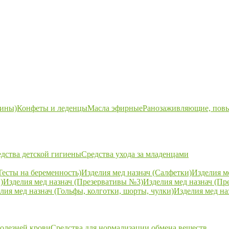
ины)
Конфеты и леденцы
Масла эфирные
Ранозаживляющие, пов
дства детской гигиены
Средства ухода за младенцами
Тесты на беременность)
Изделия мед назнач (Салфетки)
Изделия м
)
Изделия мед назнач (Презервативы №3)
Изделия мед назнач (Пр
лия мед назнач (Гольфы, колготки, шорты, чулки)
Изделия мед на
болезней крови
Средства для нормализации обмена веществ