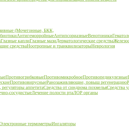
зивные (Мочегонные, БКК,
биотики
Антигеморройные
Антипсориазные
Венотоники
Гематол
а
Глазные капли
Глазные мази
Дерматологические средства
Железо
щие средства
Ноотропные и транквилизаторы
Неврология
ные
Противогрибковые
Противомикробное
Противопедикулезные
еские
Противовирусные
Ранозаживляющие, повыш регенерацию
Р
 регуляторы аппетита
Средства от синдрома похмелья
Средства 
ечно-сосудистые
Лечение полости рта
ЛОР органы
Электронные термометры
Ингаляторы