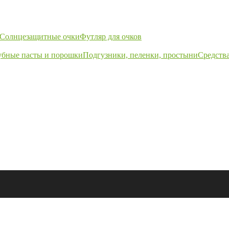
Солнцезащитные очки
Футляр для очков
убные пасты и порошки
Подгузники, пеленки, простыни
Средства