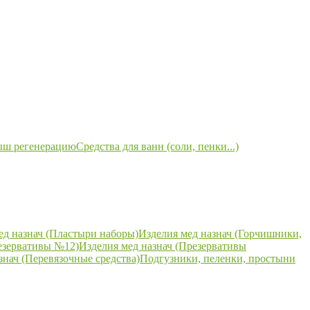
ыш регенерацию
Средства для ванн (соли, пенки...)
ед назнач (Пластыри наборы)
Изделия мед назнач (Горчишники,
езервативы №12)
Изделия мед назнач (Презервативы
знач (Перевязочные средства)
Подгузники, пеленки, простыни