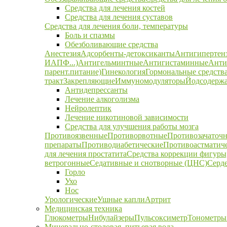
Средства для лечения костей
Средства для лечения суставов
Средства для лечения боли, температуры
Боль и спазмы
Обезболивающие средства
Анестезия
Адсорбенты-детоксиканты
Антигипертен
ИАПФ...)
Антигельминтные
Антигистаминные
Анти
парент.питание)
Гинекология
Гормональные средств
тракт
Закрепляющие
Иммуномодуляторы
Йодсодержа
Антидепрессанты
Лечение алкоголизма
Нейролептик
Лечение никотиновой зависимости
Средства для улучшения работы мозга
Противоязвенные
Противорвотные
Противозачаточ
препараты
Противодиабетические
Противоастматич
для лечения простатита
Средства коррекции фигуры,
ветрогонные
Седативные и снотворные (ЦНС)
Серд
Горло
Ухо
Нос
Урологические
Ушные капли
Артрит
Медицинская техника
Глюкометры
Нибулайзеры
Пульсоксиметр
Тонометры
Минерально-столовая, питьевая вода