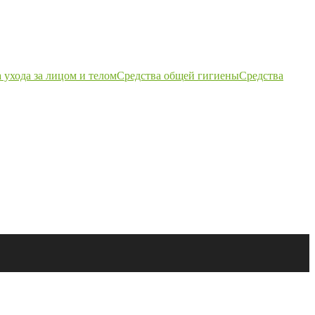
 ухода за лицом и телом
Средства общей гигиены
Средства