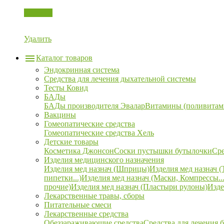
Корзина
Удалить
Каталог товаров
Эндокринная система
Средства для лечения дыхательной системы
Тесты Ковид
БАДы
БАДы производителя Эвалар
Витамины (поливитам
Вакцины
Гомеопатические средства
Гомеопатические средства Хель
Детские товары
Косметика Джонсон
Соски пустышки бутылочки
Сре
Изделия медицинского назначения
Изделия мед назнач (Шприцы)
Изделия мед назнач (
пипетки...)
Изделия мед назнач (Маски, Компрессы...
прочие)
Изделия мед назнач (Пластыри рулоны)
Изде
Лекарственные травы, сборы
Питательные смеси
Лекарственные средства
Обеззараживающие средства
Средства для лечения 