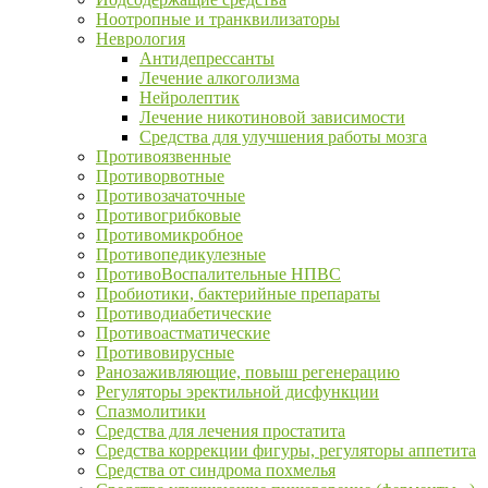
Ноотропные и транквилизаторы
Неврология
Антидепрессанты
Лечение алкоголизма
Нейролептик
Лечение никотиновой зависимости
Средства для улучшения работы мозга
Противоязвенные
Противорвотные
Противозачаточные
Противогрибковые
Противомикробное
Противопедикулезные
ПротивоВоспалительные НПВС
Пробиотики, бактерийные препараты
Противодиабетические
Противоастматические
Противовирусные
Ранозаживляющие, повыш регенерацию
Регуляторы эректильной дисфункции
Спазмолитики
Средства для лечения простатита
Средства коррекции фигуры, регуляторы аппетита
Средства от синдрома похмелья