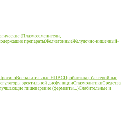
огические (Плазмозаменители,
содержащие препараты
Желчегонные
Желудочно-кишечный-
ПротивоВоспалительные НПВС
Пробиотики, бактерийные
егуляторы эректильной дисфункции
Спазмолитики
Средства
улучшающие пищеварение (ферменты...)
Слабительные и