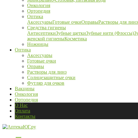
Онкология
Ортопедия
Оптика
Аксессуары
Готовые очки
Оправы
Растворы для линз
Средства гигиены
Антисептики
Зубные щетки
Зубные нити (Флоссы)
З
женской гигиены
Косметика
Ножницы
Оптика
Аксессуары
Готовые очки
Оправы
Растворы для линз
Солнцезащитные очки
Футляр для очков
Вакцины
Онкология
Ортопедия
О Нас
Оплата
Контакты