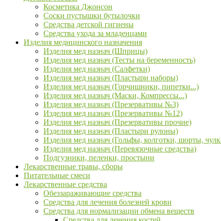
Косметика Джонсон
Соски пустышки бутылочки
Средства детской гигиены
Средства ухода за младенцами
Изделия медицинского назначения
Изделия мед назнач (Шприцы)
Изделия мед назнач (Тесты на беременность)
Изделия мед назнач (Салфетки)
Изделия мед назнач (Пластыри наборы)
Изделия мед назнач (Горчишники, пипетки...)
Изделия мед назнач (Маски, Компрессы...)
Изделия мед назнач (Презервативы №3)
Изделия мед назнач (Презервативы №12)
Изделия мед назнач (Презервативы прочие)
Изделия мед назнач (Пластыри рулоны)
Изделия мед назнач (Гольфы, колготки, шорты, чулк
Изделия мед назнач (Перевязочные средства)
Подгузники, пеленки, простыни
Лекарственные травы, сборы
Питательные смеси
Лекарственные средства
Обеззараживающие средства
Средства для лечения болезней крови
Средства для нормализации обмена веществ
Средства для лечения костей