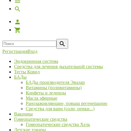
Регистрация
Вход
Эндокринная система
Средства для лечения дыхательной системы
Тесты Ковид
БАДы
БАДы производителя Эвалар
Витамины (поливитамины)
Конфеты и леденцы
Масла эфирные
Ранозаживляющие, повыш регенерацию
Средства для ванн (соли, пенки...)
Вакцины
Гомеопатические средства
Гомеопатические средства Хель
Детские товары