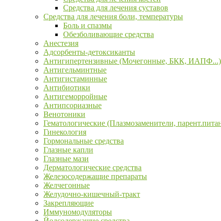
Средства для лечения суставов
Средства для лечения боли, температуры
Боль и спазмы
Обезболивающие средства
Анестезия
Адсорбенты-детоксиканты
Антигипертензивные (Мочегонные, БКК, ИАПФ...)
Антигельминтные
Антигистаминные
Антибиотики
Антигеморройные
Антипсориазные
Венотоники
Гематологические (Плазмозаменители, парент.пита
Гинекология
Гормональные средства
Глазные капли
Глазные мази
Дерматологические средства
Железосодержащие препараты
Желчегонные
Желудочно-кишечный-тракт
Закрепляющие
Иммуномодуляторы
Йодсодержащие средства