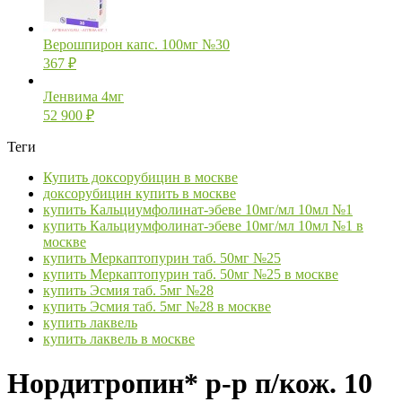
Верошпирон капс. 100мг №30
367
₽
Ленвима 4мг
52 900
₽
Теги
Купить доксорубицин в москве
доксорубицин купить в москве
купить Кальциумфолинат-эбеве 10мг/мл 10мл №1
купить Кальциумфолинат-эбеве 10мг/мл 10мл №1 в
москве
купить Меркаптопурин таб. 50мг №25
купить Меркаптопурин таб. 50мг №25 в москве
купить Эсмия таб. 5мг №28
купить Эсмия таб. 5мг №28 в москве
купить лаквель
купить лаквель в москве
Нордитропин* р-р п/кож. 10