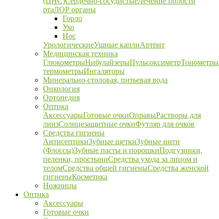
(ЦНС)
Сердечно-сосудистые
Лечение полости
рта
ЛОР органы
Горло
Ухо
Нос
Урологические
Ушные капли
Артрит
Медицинская техника
Глюкометры
Нибулайзеры
Пульсоксиметр
Тонометры
термометры
Ингаляторы
Минерально-столовая, питьевая вода
Онкология
Ортопедия
Оптика
Аксессуары
Готовые очки
Оправы
Растворы для
линз
Солнцезащитные очки
Футляр для очков
Средства гигиены
Антисептики
Зубные щетки
Зубные нити
(Флоссы)
Зубные пасты и порошки
Подгузники,
пеленки, простыни
Средства ухода за лицом и
телом
Средства общей гигиены
Средства женской
гигиены
Косметика
Ножницы
Оптика
Аксессуары
Готовые очки