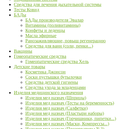
Средства для лечения дыхательной системы
Тесты Ковид
БАДы
БАДы производителя Эвалар
Витамины (поливитамины)
Конфеты и леденцы
Масла эфирные
Ранозаживляющие, повыш регенерацию
Средства для ванн (соли, пенки...)
Вакцины
Гомеопатические средства
Гомеопатические средства Хель
Детские товары
Косметика Джонсон
Соски пустышки бутылочки
Средства детской гигиены
Средства ухода за младенцами
Изделия медицинского назначения
Изделия мед назнач (Шприцы)
Изделия мед назнач (Тесты на беременность)
Изделия мед назнач (Салфетки)
Изделия мед назнач (Пластыри наборы)
Изделия мед назнач (Горчишники, пипетки...)
Изделия мед назнач (Маски, Компрессы...)
Изделия мед назнач (Презервативы №3)