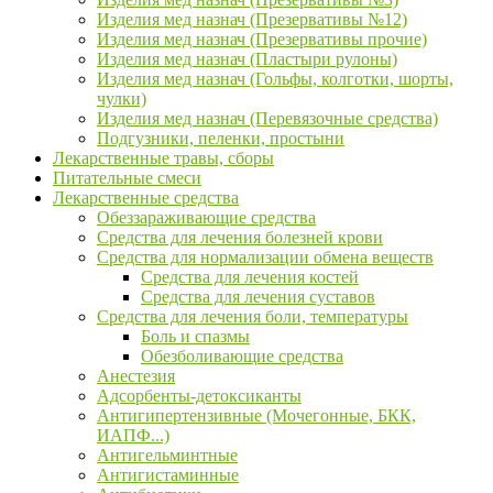
Изделия мед назнач (Презервативы №12)
Изделия мед назнач (Презервативы прочие)
Изделия мед назнач (Пластыри рулоны)
Изделия мед назнач (Гольфы, колготки, шорты,
чулки)
Изделия мед назнач (Перевязочные средства)
Подгузники, пеленки, простыни
Лекарственные травы, сборы
Питательные смеси
Лекарственные средства
Обеззараживающие средства
Средства для лечения болезней крови
Средства для нормализации обмена веществ
Средства для лечения костей
Средства для лечения суставов
Средства для лечения боли, температуры
Боль и спазмы
Обезболивающие средства
Анестезия
Адсорбенты-детоксиканты
Антигипертензивные (Мочегонные, БКК,
ИАПФ...)
Антигельминтные
Антигистаминные