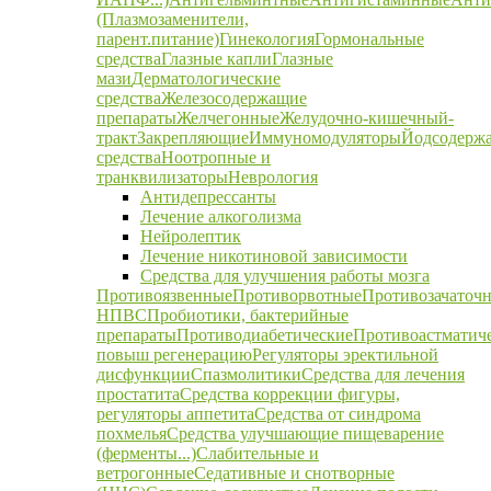
(Плазмозаменители,
парент.питание)
Гинекология
Гормональные
средства
Глазные капли
Глазные
мази
Дерматологические
средства
Железосодержащие
препараты
Желчегонные
Желудочно-кишечный-
тракт
Закрепляющие
Иммуномодуляторы
Йодсодерж
средства
Ноотропные и
транквилизаторы
Неврология
Антидепрессанты
Лечение алкоголизма
Нейролептик
Лечение никотиновой зависимости
Средства для улучшения работы мозга
Противоязвенные
Противорвотные
Противозачаточ
НПВС
Пробиотики, бактерийные
препараты
Противодиабетические
Противоастматич
повыш регенерацию
Регуляторы эректильной
дисфункции
Спазмолитики
Средства для лечения
простатита
Средства коррекции фигуры,
регуляторы аппетита
Средства от синдрома
похмелья
Средства улучшающие пищеварение
(ферменты...)
Слабительные и
ветрогонные
Седативные и снотворные