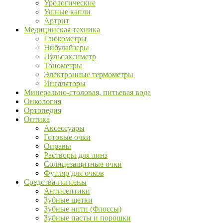
Урологические
Ушные капли
Артрит
Медицинская техника
Глюкометры
Нибулайзеры
Пульсоксиметр
Тонометры
Электронные термометры
Ингаляторы
Минерально-столовая, питьевая вода
Онкология
Ортопедия
Оптика
Аксессуары
Готовые очки
Оправы
Растворы для линз
Солнцезащитные очки
Футляр для очков
Средства гигиены
Антисептики
Зубные щетки
Зубные нити (Флоссы)
Зубные пасты и порошки