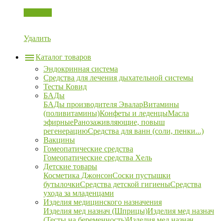
Корзина
Удалить
Каталог товаров
Эндокринная система
Средства для лечения дыхательной системы
Тесты Ковид
БАДы
БАДы производителя Эвалар
Витамины
(поливитамины)
Конфеты и леденцы
Масла
эфирные
Ранозаживляющие, повыш
регенерацию
Средства для ванн (соли, пенки...)
Вакцины
Гомеопатические средства
Гомеопатические средства Хель
Детские товары
Косметика Джонсон
Соски пустышки
бутылочки
Средства детской гигиены
Средства
ухода за младенцами
Изделия медицинского назначения
Изделия мед назнач (Шприцы)
Изделия мед назнач
(Тесты на беременность)
Изделия мед назнач