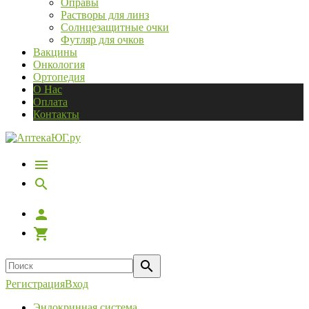
Оправы
Растворы для линз
Солнцезащитные очки
Футляр для очков
Вакцины
Онкология
Ортопедия
О Нас
Оплата
Контакты
Регистрация
Вход
Эндокринная система