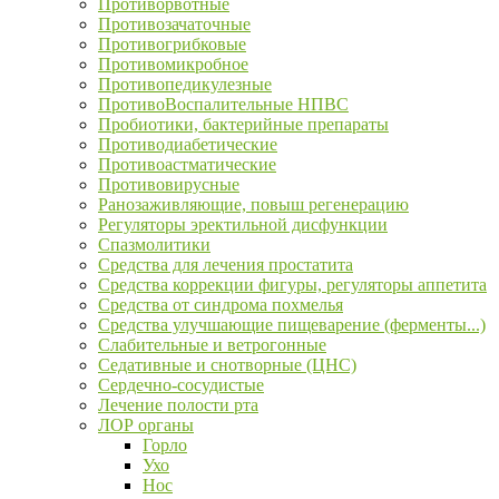
Противорвотные
Противозачаточные
Противогрибковые
Противомикробное
Противопедикулезные
ПротивоВоспалительные НПВС
Пробиотики, бактерийные препараты
Противодиабетические
Противоастматические
Противовирусные
Ранозаживляющие, повыш регенерацию
Регуляторы эректильной дисфункции
Спазмолитики
Средства для лечения простатита
Средства коррекции фигуры, регуляторы аппетита
Средства от синдрома похмелья
Средства улучшающие пищеварение (ферменты...)
Слабительные и ветрогонные
Седативные и снотворные (ЦНС)
Сердечно-сосудистые
Лечение полости рта
ЛОР органы
Горло
Ухо
Нос