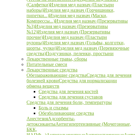
(Салфетки)
Изделия мед назнач (Пластыри
наборы)
Изделия мед назнач (Горчишники,
пипетки...)
Изделия мед назнач (Маски,
Компрессы...)
Изделия мед назнач (Презервативы
№3)
Изделия мед назнач (Презервативы
№12)
Изделия мед назнач (Презервативы
прочие)
Изделия мед назнач (Пластыри
рулоны)
Изделия мед назнач (Гольфы, колготки,
шорты, чулки)
Изделия мед назнач (Перевязочные
средства)
Подгузники, пеленки, простыни
Лекарственные травы, сборы
Питательные смеси
Лекарственные средства
Обеззараживающие средства
Средства для лечения
болезней крови
Средства для нормализации
обмена веществ
Средства для лечения костей
Средства для лечения суставов
Средства для лечения боли, температуры
Боль и спазмы
Обезболивающие средства
Анестезия
Адсорбенты-
детоксиканты
Антигипертензивные (Мочегонные,
БКК,
ИАПФ...)
Антигельминтные
Антигистаминные
Анти