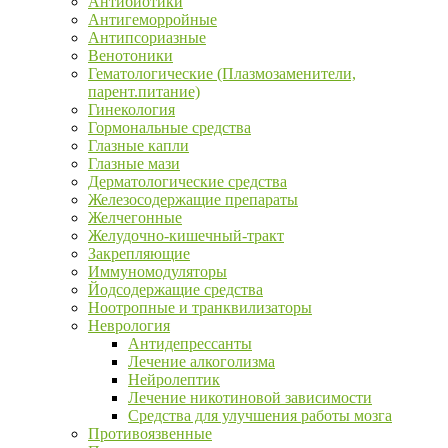
Антибиотики
Антигеморройные
Антипсориазные
Венотоники
Гематологические (Плазмозаменители,
парент.питание)
Гинекология
Гормональные средства
Глазные капли
Глазные мази
Дерматологические средства
Железосодержащие препараты
Желчегонные
Желудочно-кишечный-тракт
Закрепляющие
Иммуномодуляторы
Йодсодержащие средства
Ноотропные и транквилизаторы
Неврология
Антидепрессанты
Лечение алкоголизма
Нейролептик
Лечение никотиновой зависимости
Средства для улучшения работы мозга
Противоязвенные