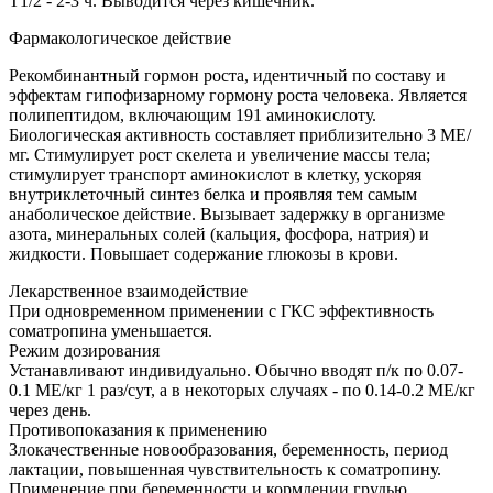
T1/2 - 2-3 ч. Выводится через кишечник.
Фармакологическое действие
Рекомбинантный гормон роста, идентичный по составу и
эффектам гипофизарному гормону роста человека. Является
полипептидом, включающим 191 аминокислоту.
Биологическая активность составляет приблизительно 3 МЕ/
мг. Стимулирует рост скелета и увеличение массы тела;
стимулирует транспорт аминокислот в клетку, ускоряя
внутриклеточный синтез белка и проявляя тем самым
анаболическое действие. Вызывает задержку в организме
азота, минеральных солей (кальция, фосфора, натрия) и
жидкости. Повышает содержание глюкозы в крови.
Лекарственное взаимодействие
При одновременном применении с ГКС эффективность
соматропина уменьшается.
Режим дозирования
Устанавливают индивидуально. Обычно вводят п/к по 0.07-
0.1 МЕ/кг 1 раз/сут, а в некоторых случаях - по 0.14-0.2 МЕ/кг
через день.
Противопоказания к применению
Злокачественные новообразования, беременность, период
лактации, повышенная чувствительность к соматропину.
Применение при беременности и кормлении грудью