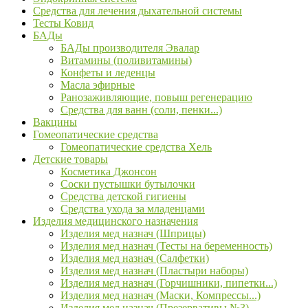
Средства для лечения дыхательной системы
Тесты Ковид
БАДы
БАДы производителя Эвалар
Витамины (поливитамины)
Конфеты и леденцы
Масла эфирные
Ранозаживляющие, повыш регенерацию
Средства для ванн (соли, пенки...)
Вакцины
Гомеопатические средства
Гомеопатические средства Хель
Детские товары
Косметика Джонсон
Соски пустышки бутылочки
Средства детской гигиены
Средства ухода за младенцами
Изделия медицинского назначения
Изделия мед назнач (Шприцы)
Изделия мед назнач (Тесты на беременность)
Изделия мед назнач (Салфетки)
Изделия мед назнач (Пластыри наборы)
Изделия мед назнач (Горчишники, пипетки...)
Изделия мед назнач (Маски, Компрессы...)
Изделия мед назнач (Презервативы №3)