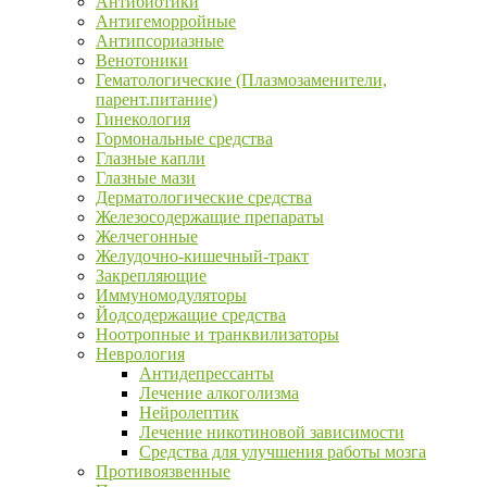
Антибиотики
Антигеморройные
Антипсориазные
Венотоники
Гематологические (Плазмозаменители,
парент.питание)
Гинекология
Гормональные средства
Глазные капли
Глазные мази
Дерматологические средства
Железосодержащие препараты
Желчегонные
Желудочно-кишечный-тракт
Закрепляющие
Иммуномодуляторы
Йодсодержащие средства
Ноотропные и транквилизаторы
Неврология
Антидепрессанты
Лечение алкоголизма
Нейролептик
Лечение никотиновой зависимости
Средства для улучшения работы мозга
Противоязвенные