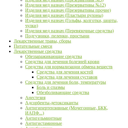
Изделия мед назнач (Презервативы №12)
Изделия мед назнач (Презервативы прочие)
Изделия мед назнач (Пластыри рулоны)
Изделия мед назнач (Гольфы, колготки, шорты,
чулки)
Изделия мед назнач (Перевязочные средства)
Подгузники, пеленки, простыни
Лекарственные травы, сборы
Питательные смеси
Лекарственные средства
Обеззараживающие средства
Средства для лечения болезней крови
Средства для нормализации обмена веществ
Средства для лечения костей
Средства для лечения суставов
Средства для лечения боли, температуры
Боль и спазмы
Обезболивающие средства
Анестезия
Адсорбенты-детоксиканты
Антигипертензивные (Мочегонные, БКК,
ИАПФ...)
Антигельминтные
Антигистаминные