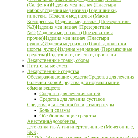
(Салфетки)
Изделия мед назнач (Пластыри
наборы)
Изделия мед назнач (Горчишники,
пипетки...)
Изделия мед назнач (Маски,
Компрессы...)
Изделия мед назнач (Презервативы
№3)
Изделия мед назнач (Презервативы
№12)
Изделия мед назнач (Презервативы
прочие)
Изделия мед назнач (Пластыри
рулоны)
Изделия мед назнач (Гольфы, колготки,
шорты, чулки)
Изделия мед назнач (Перевязочные
средства)
Подгузники, пеленки, простыни
Лекарственные травы, сборы
Питательные смеси
Лекарственные средства
Обеззараживающие средства
Средства для лечения
болезней крови
Средства для нормализации
обмена веществ
Средства для лечения костей
Средства для лечения суставов
Средства для лечения боли, температуры
Боль и спазмы
Обезболивающие средства
Анестезия
Адсорбенты-
детоксиканты
Антигипертензивные (Мочегонные,
БКК,
ИАПФ...)
Антигельминтные
Антигистаминные
Анти