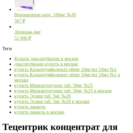
Верошпирон капс. 100мг №30
367
₽
Ленвима 4мг
52 900
₽
Теги
Купить доксорубицин в москве
доксорубицин купить в москве
купить Кальциумфолинат-эбеве 10мг/мл 10мл №1
купить Кальциумфолинат-эбеве 10мг/мл 10мл №1 в
москве
купить Меркаптопурин таб. 50мг №25
купить Меркаптопурин таб. 50мг №25 в москве
купить Эсмия таб. 5мг №28
купить Эсмия таб. 5мг №28 в москве
купить лаквель
купить лаквель в москве
Тецентрик концентрат для