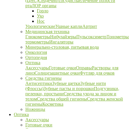
(ЦНС)
Сердечно-сосудистые
Лечение полости
рта
ЛОР органы
Горло
Ухо
Нос
Урологические
Ушные капли
Артрит
Медицинская техника
Глюкометры
Нибулайзеры
Пульсоксиметр
Тонометры
термометры
Ингаляторы
Минерально-столовая, питьевая вода
Онкология
Ортопедия
Оптика
Аксессуары
Готовые очки
Оправы
Растворы для
линз
Солнцезащитные очки
Футляр для очков
Средства гигиены
Антисептики
Зубные щетки
Зубные нити
(Флоссы)
Зубные пасты и порошки
Подгузники,
пеленки, простыни
Средства ухода за лицом и
телом
Средства общей гигиены
Средства женской
гигиены
Косметика
Ножницы
Оптика
Аксессуары
Готовые очки