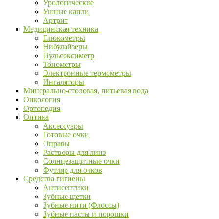
Урологические
Ушные капли
Артрит
Медицинская техника
Глюкометры
Нибулайзеры
Пульсоксиметр
Тонометры
Электронные термометры
Ингаляторы
Минерально-столовая, питьевая вода
Онкология
Ортопедия
Оптика
Аксессуары
Готовые очки
Оправы
Растворы для линз
Солнцезащитные очки
Футляр для очков
Средства гигиены
Антисептики
Зубные щетки
Зубные нити (Флоссы)
Зубные пасты и порошки