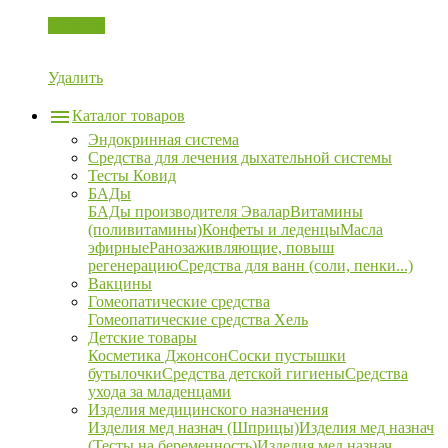
Корзина
Удалить
Каталог товаров
Эндокринная система
Средства для лечения дыхательной системы
Тесты Ковид
БАДы
БАДы производителя Эвалар
Витамины
(поливитамины)
Конфеты и леденцы
Масла
эфирные
Ранозаживляющие, повыш
регенерацию
Средства для ванн (соли, пенки...)
Вакцины
Гомеопатические средства
Гомеопатические средства Хель
Детские товары
Косметика Джонсон
Соски пустышки
бутылочки
Средства детской гигиены
Средства
ухода за младенцами
Изделия медицинского назначения
Изделия мед назнач (Шприцы)
Изделия мед назнач
(Тесты на беременность)
Изделия мед назнач