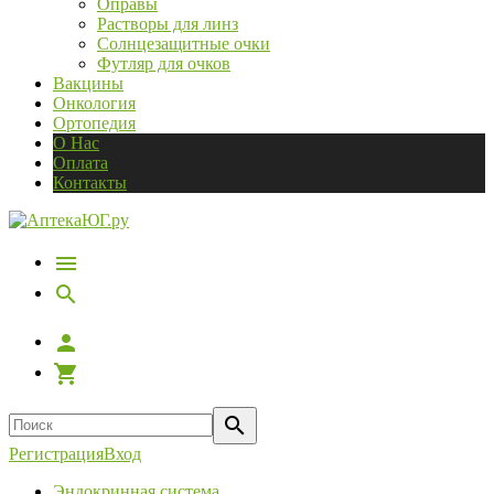
Оправы
Растворы для линз
Солнцезащитные очки
Футляр для очков
Вакцины
Онкология
Ортопедия
О Нас
Оплата
Контакты
Регистрация
Вход
Эндокринная система