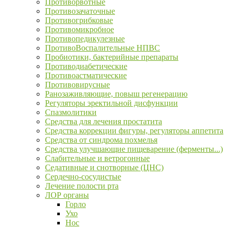
Противорвотные
Противозачаточные
Противогрибковые
Противомикробное
Противопедикулезные
ПротивоВоспалительные НПВС
Пробиотики, бактерийные препараты
Противодиабетические
Противоастматические
Противовирусные
Ранозаживляющие, повыш регенерацию
Регуляторы эректильной дисфункции
Спазмолитики
Средства для лечения простатита
Средства коррекции фигуры, регуляторы аппетита
Средства от синдрома похмелья
Средства улучшающие пищеварение (ферменты...)
Слабительные и ветрогонные
Седативные и снотворные (ЦНС)
Сердечно-сосудистые
Лечение полости рта
ЛОР органы
Горло
Ухо
Нос