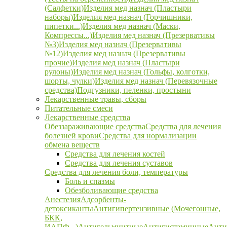
(Салфетки)
Изделия мед назнач (Пластыри
наборы)
Изделия мед назнач (Горчишники,
пипетки...)
Изделия мед назнач (Маски,
Компрессы...)
Изделия мед назнач (Презервативы
№3)
Изделия мед назнач (Презервативы
№12)
Изделия мед назнач (Презервативы
прочие)
Изделия мед назнач (Пластыри
рулоны)
Изделия мед назнач (Гольфы, колготки,
шорты, чулки)
Изделия мед назнач (Перевязочные
средства)
Подгузники, пеленки, простыни
Лекарственные травы, сборы
Питательные смеси
Лекарственные средства
Обеззараживающие средства
Средства для лечения
болезней крови
Средства для нормализации
обмена веществ
Средства для лечения костей
Средства для лечения суставов
Средства для лечения боли, температуры
Боль и спазмы
Обезболивающие средства
Анестезия
Адсорбенты-
детоксиканты
Антигипертензивные (Мочегонные,
БКК,
ИАПФ...)
Антигельминтные
Антигистаминные
Анти