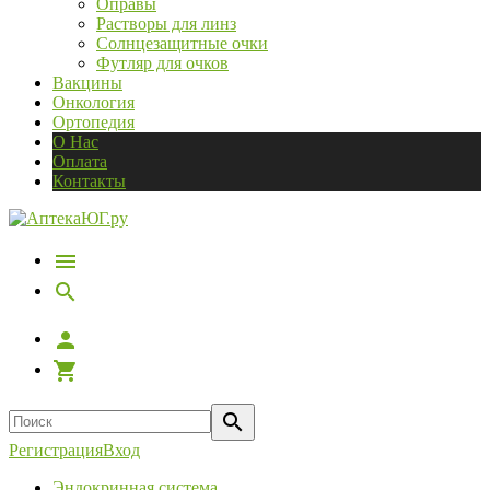
Оправы
Растворы для линз
Солнцезащитные очки
Футляр для очков
Вакцины
Онкология
Ортопедия
О Нас
Оплата
Контакты
Регистрация
Вход
Эндокринная система