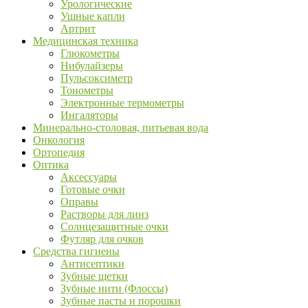
Урологические
Ушные капли
Артрит
Медицинская техника
Глюкометры
Нибулайзеры
Пульсоксиметр
Тонометры
Электронные термометры
Ингаляторы
Минерально-столовая, питьевая вода
Онкология
Ортопедия
Оптика
Аксессуары
Готовые очки
Оправы
Растворы для линз
Солнцезащитные очки
Футляр для очков
Средства гигиены
Антисептики
Зубные щетки
Зубные нити (Флоссы)
Зубные пасты и порошки