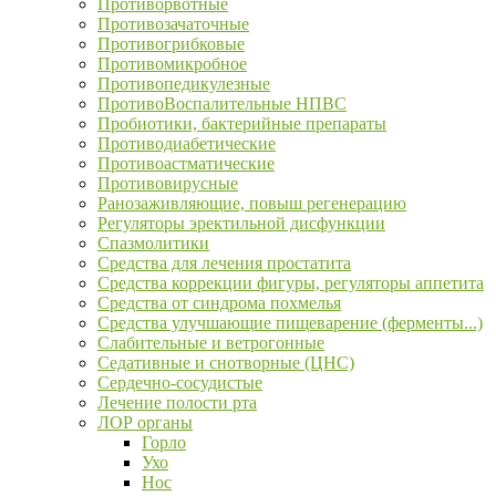
Противорвотные
Противозачаточные
Противогрибковые
Противомикробное
Противопедикулезные
ПротивоВоспалительные НПВС
Пробиотики, бактерийные препараты
Противодиабетические
Противоастматические
Противовирусные
Ранозаживляющие, повыш регенерацию
Регуляторы эректильной дисфункции
Спазмолитики
Средства для лечения простатита
Средства коррекции фигуры, регуляторы аппетита
Средства от синдрома похмелья
Средства улучшающие пищеварение (ферменты...)
Слабительные и ветрогонные
Седативные и снотворные (ЦНС)
Сердечно-сосудистые
Лечение полости рта
ЛОР органы
Горло
Ухо
Нос