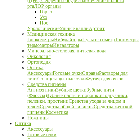
(ЦНС)
Сердечно-сосудистые
Лечение полости
рта
ЛОР органы
Горло
Ухо
Нос
Урологические
Ушные капли
Артрит
Медицинская техника
Глюкометры
Нибулайзеры
Пульсоксиметр
Тонометры
термометры
Ингаляторы
Минерально-столовая, питьевая вода
Онкология
Ортопедия
Оптика
Аксессуары
Готовые очки
Оправы
Растворы для
линз
Солнцезащитные очки
Футляр для очков
Средства гигиены
Антисептики
Зубные щетки
Зубные нити
(Флоссы)
Зубные пасты и порошки
Подгузники,
пеленки, простыни
Средства ухода за лицом и
телом
Средства общей гигиены
Средства женской
гигиены
Косметика
Ножницы
Оптика
Аксессуары
Готовые очки