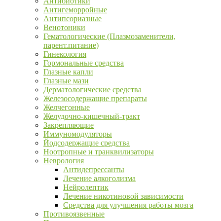
Антибиотики
Антигеморройные
Антипсориазные
Венотоники
Гематологические (Плазмозаменители,
парент.питание)
Гинекология
Гормональные средства
Глазные капли
Глазные мази
Дерматологические средства
Железосодержащие препараты
Желчегонные
Желудочно-кишечный-тракт
Закрепляющие
Иммуномодуляторы
Йодсодержащие средства
Ноотропные и транквилизаторы
Неврология
Антидепрессанты
Лечение алкоголизма
Нейролептик
Лечение никотиновой зависимости
Средства для улучшения работы мозга
Противоязвенные