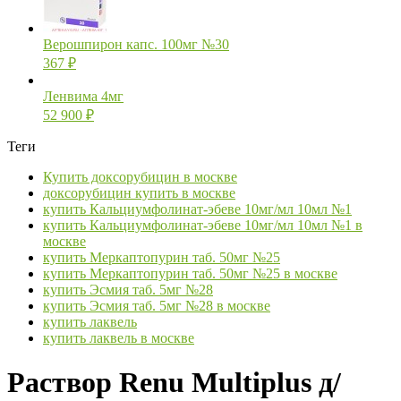
Верошпирон капс. 100мг №30
367
₽
Ленвима 4мг
52 900
₽
Теги
Купить доксорубицин в москве
доксорубицин купить в москве
купить Кальциумфолинат-эбеве 10мг/мл 10мл №1
купить Кальциумфолинат-эбеве 10мг/мл 10мл №1 в
москве
купить Меркаптопурин таб. 50мг №25
купить Меркаптопурин таб. 50мг №25 в москве
купить Эсмия таб. 5мг №28
купить Эсмия таб. 5мг №28 в москве
купить лаквель
купить лаквель в москве
Раствор Renu Multiplus д/