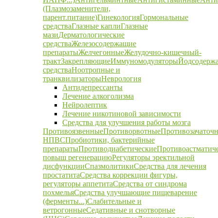
(Плазмозаменители,
парент.питание)
Гинекология
Гормональные
средства
Глазные капли
Глазные
мази
Дерматологические
средства
Железосодержащие
препараты
Желчегонные
Желудочно-кишечный-
тракт
Закрепляющие
Иммуномодуляторы
Йодсодерж
средства
Ноотропные и
транквилизаторы
Неврология
Антидепрессанты
Лечение алкоголизма
Нейролептик
Лечение никотиновой зависимости
Средства для улучшения работы мозга
Противоязвенные
Противорвотные
Противозачаточ
НПВС
Пробиотики, бактерийные
препараты
Противодиабетические
Противоастматич
повыш регенерацию
Регуляторы эректильной
дисфункции
Спазмолитики
Средства для лечения
простатита
Средства коррекции фигуры,
регуляторы аппетита
Средства от синдрома
похмелья
Средства улучшающие пищеварение
(ферменты...)
Слабительные и
ветрогонные
Седативные и снотворные