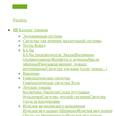
Корзина
Удалить
Каталог товаров
Эндокринная система
Средства для лечения дыхательной системы
Тесты Ковид
БАДы
БАДы производителя Эвалар
Витамины
(поливитамины)
Конфеты и леденцы
Масла
эфирные
Ранозаживляющие, повыш
регенерацию
Средства для ванн (соли, пенки...)
Вакцины
Гомеопатические средства
Гомеопатические средства Хель
Детские товары
Косметика Джонсон
Соски пустышки
бутылочки
Средства детской гигиены
Средства
ухода за младенцами
Изделия медицинского назначения
Изделия мед назнач (Шприцы)
Изделия мед назнач
(Тесты на беременность)
Изделия мед назнач