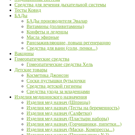
Средства для лечения дыхательной системы
Тесты Ковид
БАДы
БАДы производителя Эвалар
Витамины (поливитамины)
Конфеты и леденцы
Масла эфирные
Ранозаживляющие, повыш регенерацию
Средства для ванн (соли, пенки...)
Вакцины
Гомеопатические средства
Гомеопатические средства Хель
Детские товары
Косметика Джонсон
Соски пустышки бутылочки
Средства детской гигиены
Средства ухода за младенцами
Изделия медицинского назначения
Изделия мед назнач (Шприцы)
Изделия мед назнач (Тесты на беременность)
Изделия мед назнач (Салфетки)
Изделия мед назнач (Пластыри наборы)
Изделия мед назнач (Горчишники, пипетки...)
Изделия мед назнач (Маски, Компрессы...)
Изделия мед назнач (Презервативы №3)