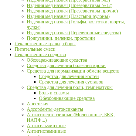
Изделия мед назнач (Презервативы №12)
Изделия мед назнач (Презервативы прочие)
Изделия мед назнач (Пластыри рулоны)
Изделия мед назнач (Гольфы, колготки, шорты,
чулки)
Изделия мед назнач (Перевязочные средства)
Подгузники, пеленки, простыни
Лекарственные травы, сборы
Питательные смеси
Лекарственные средства
Обеззараживающие средства
Средства для лечения болезней крови
Средства для нормализации обмена веществ
Средства для лечения костей
Средства для лечения суставов
Средства для лечения боли, температуры
Боль и спазмы
Обезболивающие средства
Анестезия
Адсорбенты-детоксиканты
Антигипертензивные (Мочегонные, БКК,
ИАПФ...)
Антигельминтные
Антигистаминные