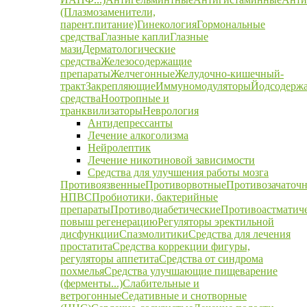
(Плазмозаменители,
парент.питание)
Гинекология
Гормональные
средства
Глазные капли
Глазные
мази
Дерматологические
средства
Железосодержащие
препараты
Желчегонные
Желудочно-кишечный-
тракт
Закрепляющие
Иммуномодуляторы
Йодсодерж
средства
Ноотропные и
транквилизаторы
Неврология
Антидепрессанты
Лечение алкоголизма
Нейролептик
Лечение никотиновой зависимости
Средства для улучшения работы мозга
Противоязвенные
Противорвотные
Противозачаточ
НПВС
Пробиотики, бактерийные
препараты
Противодиабетические
Противоастматич
повыш регенерацию
Регуляторы эректильной
дисфункции
Спазмолитики
Средства для лечения
простатита
Средства коррекции фигуры,
регуляторы аппетита
Средства от синдрома
похмелья
Средства улучшающие пищеварение
(ферменты...)
Слабительные и
ветрогонные
Седативные и снотворные