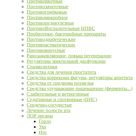
Противорвотные
Противозачаточные
Противогрибковые
Противомикробное
Противопедикулезные
ПротивоВоспалительные НПВС
Пробиотики, бактерийные препараты
Противодиабетические
Противоастматические
Противовирусные
Ранозаживляющие, повыш регенерацию
Регуляторы эректильной дисфункции
Спазмолитики
Средства для лечения простатита
Средства коррекции фигуры, регуляторы аппетита
Средства от синдрома похмелья
Средства улучшающие пищеварение (ферменты...)
Слабительные и ветрогонные
Седативные и снотворные (ЦНС)
Сердечно-сосудистые
Лечение полости рта
ЛОР органы
Горло
Ухо
Нос