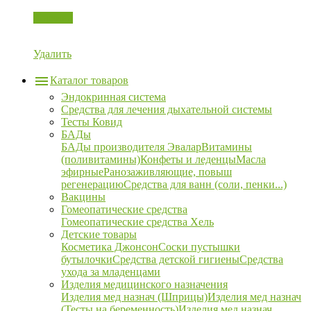
Корзина
Удалить
Каталог товаров
Эндокринная система
Средства для лечения дыхательной системы
Тесты Ковид
БАДы
БАДы производителя Эвалар
Витамины
(поливитамины)
Конфеты и леденцы
Масла
эфирные
Ранозаживляющие, повыш
регенерацию
Средства для ванн (соли, пенки...)
Вакцины
Гомеопатические средства
Гомеопатические средства Хель
Детские товары
Косметика Джонсон
Соски пустышки
бутылочки
Средства детской гигиены
Средства
ухода за младенцами
Изделия медицинского назначения
Изделия мед назнач (Шприцы)
Изделия мед назнач
(Тесты на беременность)
Изделия мед назнач