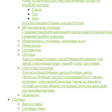
(ЦНС)
Сердечно-сосудистые
Лечение полости
рта
ЛОР органы
Горло
Ухо
Нос
Урологические
Ушные капли
Артрит
Медицинская техника
Глюкометры
Нибулайзеры
Пульсоксиметр
Тонометры
термометры
Ингаляторы
Минерально-столовая, питьевая вода
Онкология
Ортопедия
Оптика
Аксессуары
Готовые очки
Оправы
Растворы для
линз
Солнцезащитные очки
Футляр для очков
Средства гигиены
Антисептики
Зубные щетки
Зубные нити
(Флоссы)
Зубные пасты и порошки
Подгузники,
пеленки, простыни
Средства ухода за лицом и
телом
Средства общей гигиены
Средства женской
гигиены
Косметика
Ножницы
Оптика
Аксессуары
Готовые очки