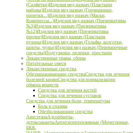
(Салфетки)
Изделия мед назнач (Пластыри
наборы)
Изделия мед назнач (Горчишники,
пипетки...)
Изделия мед назнач (Маски,
Компрессы...)
Изделия мед назнач (Презервативы
№3)
Изделия мед назнач (Презервативы
№12)
Изделия мед назнач (Презервативы
прочие)
Изделия мед назнач (Пластыри
рулоны)
Изделия мед назнач (Гольфы, колготки,
шорты, чулки)
Изделия мед назнач (Перевязочные
средства)
Подгузники, пеленки, простыни
Лекарственные травы, сборы
Питательные смеси
Лекарственные средства
Обеззараживающие средства
Средства для лечения
болезней крови
Средства для нормализации
обмена веществ
Средства для лечения костей
Средства для лечения суставов
Средства для лечения боли, температуры
Боль и спазмы
Обезболивающие средства
Анестезия
Адсорбенты-
детоксиканты
Антигипертензивные (Мочегонные,
БКК,
ИАПФ...)
Антигельминтные
Антигистаминные
Анти