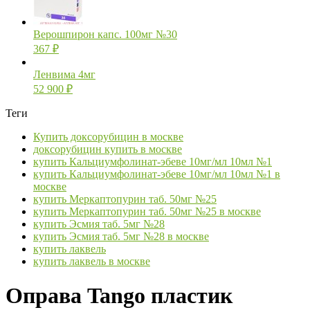
Верошпирон капс. 100мг №30
367
₽
Ленвима 4мг
52 900
₽
Теги
Купить доксорубицин в москве
доксорубицин купить в москве
купить Кальциумфолинат-эбеве 10мг/мл 10мл №1
купить Кальциумфолинат-эбеве 10мг/мл 10мл №1 в
москве
купить Меркаптопурин таб. 50мг №25
купить Меркаптопурин таб. 50мг №25 в москве
купить Эсмия таб. 5мг №28
купить Эсмия таб. 5мг №28 в москве
купить лаквель
купить лаквель в москве
Оправа Tango пластик