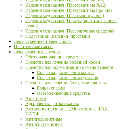
Изделия мед назнач (Презервативы №12)
Изделия мед назнач (Презервативы прочие)
Изделия мед назнач (Пластыри рулоны)
Изделия мед назнач (Гольфы, колготки, шорты,
чулки)
Изделия мед назнач (Перевязочные средства)
Подгузники, пеленки, простыни
Лекарственные травы, сборы
Питательные смеси
Лекарственные средства
Обеззараживающие средства
Средства для лечения болезней крови
Средства для нормализации обмена веществ
Средства для лечения костей
Средства для лечения суставов
Средства для лечения боли, температуры
Боль и спазмы
Обезболивающие средства
Анестезия
Адсорбенты-детоксиканты
Антигипертензивные (Мочегонные, БКК,
ИАПФ...)
Антигельминтные
Антигистаминные