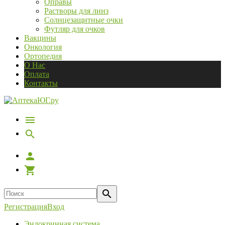
Оправы
Растворы для линз
Солнцезащитные очки
Футляр для очков
Вакцины
Онкология
Ортопедия
О Нас
Оплата
Контакты
Регистрация
Вход
Эндокринная система