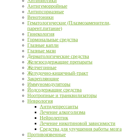
Антибиотики
Антигеморройные
Антипсориазные
Венотоники
Гематологические (Плазмозаменители,
парент.питание)
Гинекология
Гормональные средства
Глазные капли
Глазные мази
Дерматологические средства
Железосодержащие препараты
Желчегонные
Желудочно-кишечный-тракт
Закрепляющие
Иммуномодуляторы
Йодсодержащие средства
Ноотропные и транквилизаторы
Неврология
Антидепрессанты
Лечение алкоголизма
Нейролептик
Лечение никотиновой зависимости
Средства для улучшения работы мозга
Противоязвенные