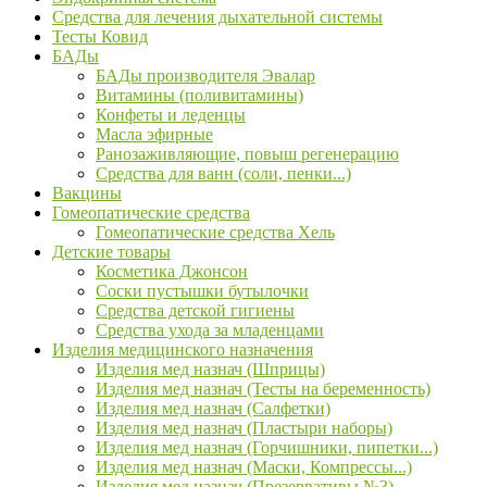
Средства для лечения дыхательной системы
Тесты Ковид
БАДы
БАДы производителя Эвалар
Витамины (поливитамины)
Конфеты и леденцы
Масла эфирные
Ранозаживляющие, повыш регенерацию
Средства для ванн (соли, пенки...)
Вакцины
Гомеопатические средства
Гомеопатические средства Хель
Детские товары
Косметика Джонсон
Соски пустышки бутылочки
Средства детской гигиены
Средства ухода за младенцами
Изделия медицинского назначения
Изделия мед назнач (Шприцы)
Изделия мед назнач (Тесты на беременность)
Изделия мед назнач (Салфетки)
Изделия мед назнач (Пластыри наборы)
Изделия мед назнач (Горчишники, пипетки...)
Изделия мед назнач (Маски, Компрессы...)
Изделия мед назнач (Презервативы №3)