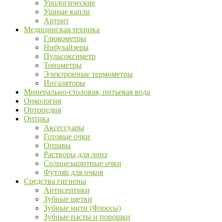
Урологические
Ушные капли
Артрит
Медицинская техника
Глюкометры
Нибулайзеры
Пульсоксиметр
Тонометры
Электронные термометры
Ингаляторы
Минерально-столовая, питьевая вода
Онкология
Ортопедия
Оптика
Аксессуары
Готовые очки
Оправы
Растворы для линз
Солнцезащитные очки
Футляр для очков
Средства гигиены
Антисептики
Зубные щетки
Зубные нити (Флоссы)
Зубные пасты и порошки