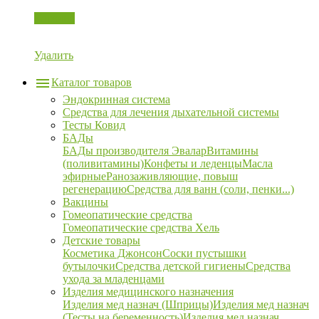
Корзина
Удалить
Каталог товаров
Эндокринная система
Средства для лечения дыхательной системы
Тесты Ковид
БАДы
БАДы производителя Эвалар
Витамины
(поливитамины)
Конфеты и леденцы
Масла
эфирные
Ранозаживляющие, повыш
регенерацию
Средства для ванн (соли, пенки...)
Вакцины
Гомеопатические средства
Гомеопатические средства Хель
Детские товары
Косметика Джонсон
Соски пустышки
бутылочки
Средства детской гигиены
Средства
ухода за младенцами
Изделия медицинского назначения
Изделия мед назнач (Шприцы)
Изделия мед назнач
(Тесты на беременность)
Изделия мед назнач