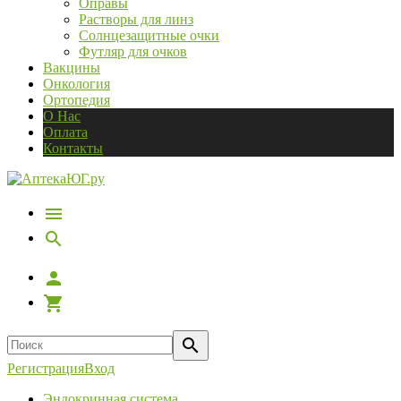
Оправы
Растворы для линз
Солнцезащитные очки
Футляр для очков
Вакцины
Онкология
Ортопедия
О Нас
Оплата
Контакты
Регистрация
Вход
Эндокринная система