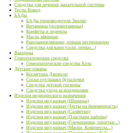
Средства для лечения дыхательной системы
Тесты Ковид
БАДы
БАДы производителя Эвалар
Витамины (поливитамины)
Конфеты и леденцы
Масла эфирные
Ранозаживляющие, повыш регенерацию
Средства для ванн (соли, пенки...)
Вакцины
Гомеопатические средства
Гомеопатические средства Хель
Детские товары
Косметика Джонсон
Соски пустышки бутылочки
Средства детской гигиены
Средства ухода за младенцами
Изделия медицинского назначения
Изделия мед назнач (Шприцы)
Изделия мед назнач (Тесты на беременность)
Изделия мед назнач (Салфетки)
Изделия мед назнач (Пластыри наборы)
Изделия мед назнач (Горчишники, пипетки...)
Изделия мед назнач (Маски, Компрессы...)
Изделия мед назнач (Презервативы №3)