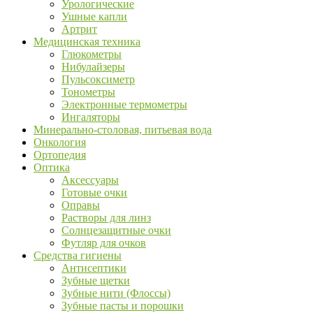
Урологические
Ушные капли
Артрит
Медицинская техника
Глюкометры
Нибулайзеры
Пульсоксиметр
Тонометры
Электронные термометры
Ингаляторы
Минерально-столовая, питьевая вода
Онкология
Ортопедия
Оптика
Аксессуары
Готовые очки
Оправы
Растворы для линз
Солнцезащитные очки
Футляр для очков
Средства гигиены
Антисептики
Зубные щетки
Зубные нити (Флоссы)
Зубные пасты и порошки