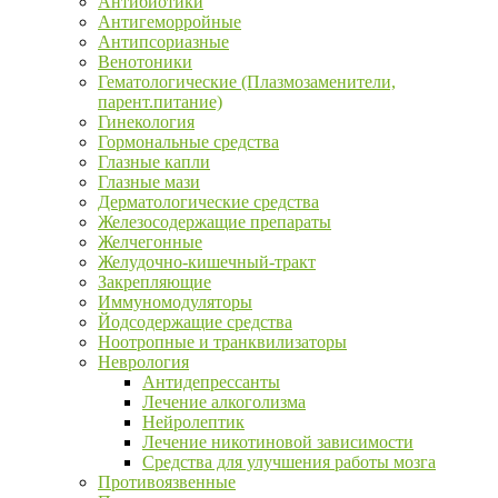
Антибиотики
Антигеморройные
Антипсориазные
Венотоники
Гематологические (Плазмозаменители,
парент.питание)
Гинекология
Гормональные средства
Глазные капли
Глазные мази
Дерматологические средства
Железосодержащие препараты
Желчегонные
Желудочно-кишечный-тракт
Закрепляющие
Иммуномодуляторы
Йодсодержащие средства
Ноотропные и транквилизаторы
Неврология
Антидепрессанты
Лечение алкоголизма
Нейролептик
Лечение никотиновой зависимости
Средства для улучшения работы мозга
Противоязвенные