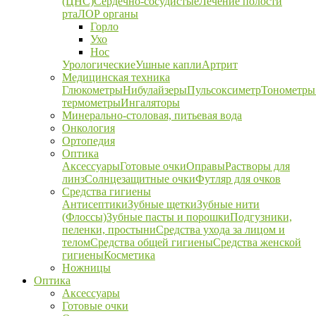
(ЦНС)
Сердечно-сосудистые
Лечение полости
рта
ЛОР органы
Горло
Ухо
Нос
Урологические
Ушные капли
Артрит
Медицинская техника
Глюкометры
Нибулайзеры
Пульсоксиметр
Тонометры
термометры
Ингаляторы
Минерально-столовая, питьевая вода
Онкология
Ортопедия
Оптика
Аксессуары
Готовые очки
Оправы
Растворы для
линз
Солнцезащитные очки
Футляр для очков
Средства гигиены
Антисептики
Зубные щетки
Зубные нити
(Флоссы)
Зубные пасты и порошки
Подгузники,
пеленки, простыни
Средства ухода за лицом и
телом
Средства общей гигиены
Средства женской
гигиены
Косметика
Ножницы
Оптика
Аксессуары
Готовые очки