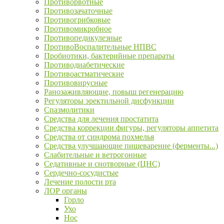
Противорвотные
Противозачаточные
Противогрибковые
Противомикробное
Противопедикулезные
ПротивоВоспалительные НПВС
Пробиотики, бактерийные препараты
Противодиабетические
Противоастматические
Противовирусные
Ранозаживляющие, повыш регенерацию
Регуляторы эректильной дисфункции
Спазмолитики
Средства для лечения простатита
Средства коррекции фигуры, регуляторы аппетита
Средства от синдрома похмелья
Средства улучшающие пищеварение (ферменты...)
Слабительные и ветрогонные
Седативные и снотворные (ЦНС)
Сердечно-сосудистые
Лечение полости рта
ЛОР органы
Горло
Ухо
Нос