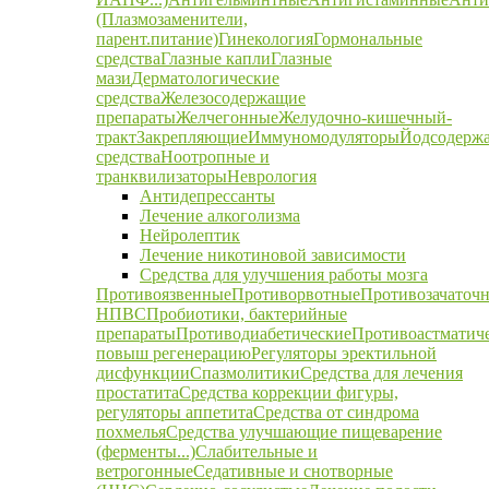
(Плазмозаменители,
парент.питание)
Гинекология
Гормональные
средства
Глазные капли
Глазные
мази
Дерматологические
средства
Железосодержащие
препараты
Желчегонные
Желудочно-кишечный-
тракт
Закрепляющие
Иммуномодуляторы
Йодсодерж
средства
Ноотропные и
транквилизаторы
Неврология
Антидепрессанты
Лечение алкоголизма
Нейролептик
Лечение никотиновой зависимости
Средства для улучшения работы мозга
Противоязвенные
Противорвотные
Противозачаточ
НПВС
Пробиотики, бактерийные
препараты
Противодиабетические
Противоастматич
повыш регенерацию
Регуляторы эректильной
дисфункции
Спазмолитики
Средства для лечения
простатита
Средства коррекции фигуры,
регуляторы аппетита
Средства от синдрома
похмелья
Средства улучшающие пищеварение
(ферменты...)
Слабительные и
ветрогонные
Седативные и снотворные