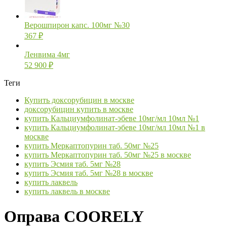
Верошпирон капс. 100мг №30
367
₽
Ленвима 4мг
52 900
₽
Теги
Купить доксорубицин в москве
доксорубицин купить в москве
купить Кальциумфолинат-эбеве 10мг/мл 10мл №1
купить Кальциумфолинат-эбеве 10мг/мл 10мл №1 в
москве
купить Меркаптопурин таб. 50мг №25
купить Меркаптопурин таб. 50мг №25 в москве
купить Эсмия таб. 5мг №28
купить Эсмия таб. 5мг №28 в москве
купить лаквель
купить лаквель в москве
Оправа COORELY