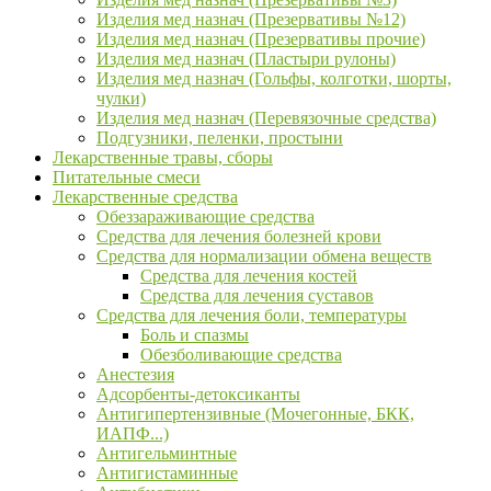
Изделия мед назнач (Презервативы №12)
Изделия мед назнач (Презервативы прочие)
Изделия мед назнач (Пластыри рулоны)
Изделия мед назнач (Гольфы, колготки, шорты,
чулки)
Изделия мед назнач (Перевязочные средства)
Подгузники, пеленки, простыни
Лекарственные травы, сборы
Питательные смеси
Лекарственные средства
Обеззараживающие средства
Средства для лечения болезней крови
Средства для нормализации обмена веществ
Средства для лечения костей
Средства для лечения суставов
Средства для лечения боли, температуры
Боль и спазмы
Обезболивающие средства
Анестезия
Адсорбенты-детоксиканты
Антигипертензивные (Мочегонные, БКК,
ИАПФ...)
Антигельминтные
Антигистаминные