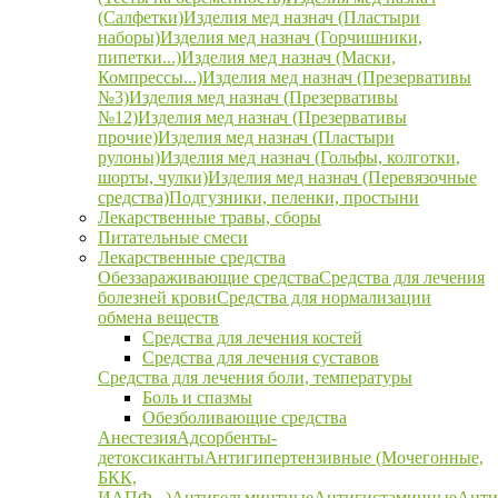
(Салфетки)
Изделия мед назнач (Пластыри
наборы)
Изделия мед назнач (Горчишники,
пипетки...)
Изделия мед назнач (Маски,
Компрессы...)
Изделия мед назнач (Презервативы
№3)
Изделия мед назнач (Презервативы
№12)
Изделия мед назнач (Презервативы
прочие)
Изделия мед назнач (Пластыри
рулоны)
Изделия мед назнач (Гольфы, колготки,
шорты, чулки)
Изделия мед назнач (Перевязочные
средства)
Подгузники, пеленки, простыни
Лекарственные травы, сборы
Питательные смеси
Лекарственные средства
Обеззараживающие средства
Средства для лечения
болезней крови
Средства для нормализации
обмена веществ
Средства для лечения костей
Средства для лечения суставов
Средства для лечения боли, температуры
Боль и спазмы
Обезболивающие средства
Анестезия
Адсорбенты-
детоксиканты
Антигипертензивные (Мочегонные,
БКК,
ИАПФ...)
Антигельминтные
Антигистаминные
Анти