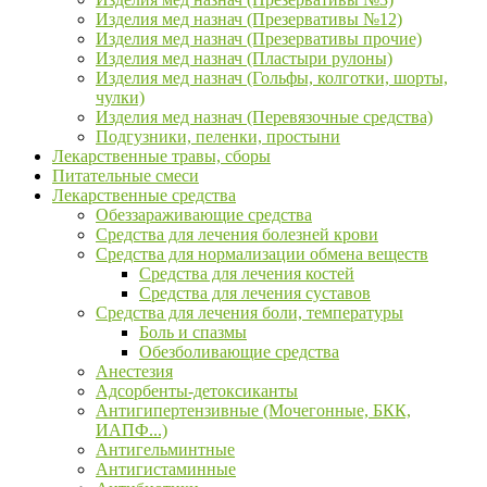
Изделия мед назнач (Презервативы №12)
Изделия мед назнач (Презервативы прочие)
Изделия мед назнач (Пластыри рулоны)
Изделия мед назнач (Гольфы, колготки, шорты,
чулки)
Изделия мед назнач (Перевязочные средства)
Подгузники, пеленки, простыни
Лекарственные травы, сборы
Питательные смеси
Лекарственные средства
Обеззараживающие средства
Средства для лечения болезней крови
Средства для нормализации обмена веществ
Средства для лечения костей
Средства для лечения суставов
Средства для лечения боли, температуры
Боль и спазмы
Обезболивающие средства
Анестезия
Адсорбенты-детоксиканты
Антигипертензивные (Мочегонные, БКК,
ИАПФ...)
Антигельминтные
Антигистаминные