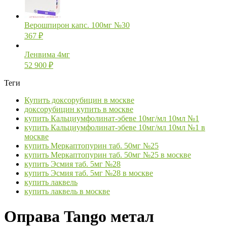
Верошпирон капс. 100мг №30
367
₽
Ленвима 4мг
52 900
₽
Теги
Купить доксорубицин в москве
доксорубицин купить в москве
купить Кальциумфолинат-эбеве 10мг/мл 10мл №1
купить Кальциумфолинат-эбеве 10мг/мл 10мл №1 в
москве
купить Меркаптопурин таб. 50мг №25
купить Меркаптопурин таб. 50мг №25 в москве
купить Эсмия таб. 5мг №28
купить Эсмия таб. 5мг №28 в москве
купить лаквель
купить лаквель в москве
Оправа Tango метал