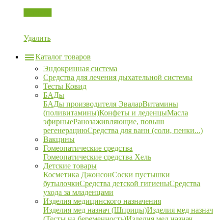
Корзина
Удалить
Каталог товаров
Эндокринная система
Средства для лечения дыхательной системы
Тесты Ковид
БАДы
БАДы производителя Эвалар
Витамины
(поливитамины)
Конфеты и леденцы
Масла
эфирные
Ранозаживляющие, повыш
регенерацию
Средства для ванн (соли, пенки...)
Вакцины
Гомеопатические средства
Гомеопатические средства Хель
Детские товары
Косметика Джонсон
Соски пустышки
бутылочки
Средства детской гигиены
Средства
ухода за младенцами
Изделия медицинского назначения
Изделия мед назнач (Шприцы)
Изделия мед назнач
(Тесты на беременность)
Изделия мед назнач