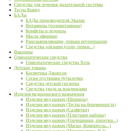
Средства для лечения дыхательной системы
Тесты Ковид
БАДы
БАДы производителя Эвалар
Витамины (поливитамины)
Конфеты и леденцы
Масла эфирные
Ранозаживляющие, повыш регенерацию
Средства для ванн (соли, пенки...)
Вакцины
Гомеопатические средства
Гомеопатические средства Хель
Детские товары
Косметика Джонсон
Соски пустышки бутылочки
Средства детской гигиены
Средства ухода за младенцами
Изделия медицинского назначения
Изделия мед назнач (Шприцы)
Изделия мед назнач (Тесты на беременность)
Изделия мед назнач (Салфетки)
Изделия мед назнач (Пластыри наборы)
Изделия мед назнач (Горчишники, пипетки...)
Изделия мед назнач (Маски, Компрессы...)
Изделия мед назнач (Презервативы №3)