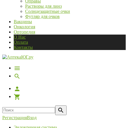
Оправы
Растворы для линз
Солнцезащитные очки
Футляр для очков
Вакцины
Онкология
Ортопедия
О Нас
Оплата
Контакты
Регистрация
Вход
Эндокринная система