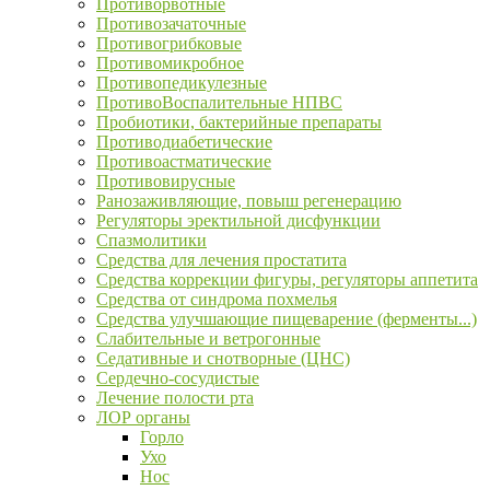
Противорвотные
Противозачаточные
Противогрибковые
Противомикробное
Противопедикулезные
ПротивоВоспалительные НПВС
Пробиотики, бактерийные препараты
Противодиабетические
Противоастматические
Противовирусные
Ранозаживляющие, повыш регенерацию
Регуляторы эректильной дисфункции
Спазмолитики
Средства для лечения простатита
Средства коррекции фигуры, регуляторы аппетита
Средства от синдрома похмелья
Средства улучшающие пищеварение (ферменты...)
Слабительные и ветрогонные
Седативные и снотворные (ЦНС)
Сердечно-сосудистые
Лечение полости рта
ЛОР органы
Горло
Ухо
Нос