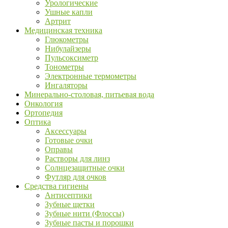
Урологические
Ушные капли
Артрит
Медицинская техника
Глюкометры
Нибулайзеры
Пульсоксиметр
Тонометры
Электронные термометры
Ингаляторы
Минерально-столовая, питьевая вода
Онкология
Ортопедия
Оптика
Аксессуары
Готовые очки
Оправы
Растворы для линз
Солнцезащитные очки
Футляр для очков
Средства гигиены
Антисептики
Зубные щетки
Зубные нити (Флоссы)
Зубные пасты и порошки