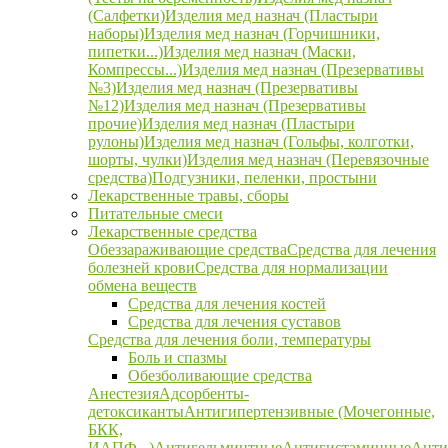
(Салфетки)
Изделия мед назнач (Пластыри
наборы)
Изделия мед назнач (Горчишники,
пипетки...)
Изделия мед назнач (Маски,
Компрессы...)
Изделия мед назнач (Презервативы
№3)
Изделия мед назнач (Презервативы
№12)
Изделия мед назнач (Презервативы
прочие)
Изделия мед назнач (Пластыри
рулоны)
Изделия мед назнач (Гольфы, колготки,
шорты, чулки)
Изделия мед назнач (Перевязочные
средства)
Подгузники, пеленки, простыни
Лекарственные травы, сборы
Питательные смеси
Лекарственные средства
Обеззараживающие средства
Средства для лечения
болезней крови
Средства для нормализации
обмена веществ
Средства для лечения костей
Средства для лечения суставов
Средства для лечения боли, температуры
Боль и спазмы
Обезболивающие средства
Анестезия
Адсорбенты-
детоксиканты
Антигипертензивные (Мочегонные,
БКК,
ИАПФ...)
Антигельминтные
Антигистаминные
Анти