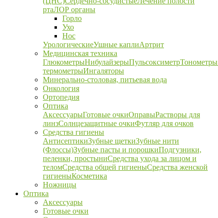
(ЦНС)
Сердечно-сосудистые
Лечение полости
рта
ЛОР органы
Горло
Ухо
Нос
Урологические
Ушные капли
Артрит
Медицинская техника
Глюкометры
Нибулайзеры
Пульсоксиметр
Тонометры
термометры
Ингаляторы
Минерально-столовая, питьевая вода
Онкология
Ортопедия
Оптика
Аксессуары
Готовые очки
Оправы
Растворы для
линз
Солнцезащитные очки
Футляр для очков
Средства гигиены
Антисептики
Зубные щетки
Зубные нити
(Флоссы)
Зубные пасты и порошки
Подгузники,
пеленки, простыни
Средства ухода за лицом и
телом
Средства общей гигиены
Средства женской
гигиены
Косметика
Ножницы
Оптика
Аксессуары
Готовые очки