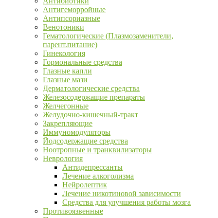
Антибиотики
Антигеморройные
Антипсориазные
Венотоники
Гематологические (Плазмозаменители,
парент.питание)
Гинекология
Гормональные средства
Глазные капли
Глазные мази
Дерматологические средства
Железосодержащие препараты
Желчегонные
Желудочно-кишечный-тракт
Закрепляющие
Иммуномодуляторы
Йодсодержащие средства
Ноотропные и транквилизаторы
Неврология
Антидепрессанты
Лечение алкоголизма
Нейролептик
Лечение никотиновой зависимости
Средства для улучшения работы мозга
Противоязвенные