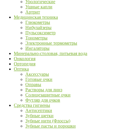
Урологические
Ушные капли
Артрит
Медицинская техника
Глюкометры
Нибулайзеры
Пульсоксиметр
Тонометры
Электронные термометры
Ингаляторы
Минерально-столовая, питьевая вода
Онкология
Ортопедия
Оптика
Аксессуары
Готовые очки
Оправы
Растворы для линз
Солнцезащитные очки
Футляр для очков
Средства гигиены
Антисептики
Зубные щетки
Зубные нити (Флоссы)
Зубные пасты и порошки