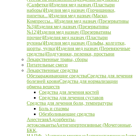
(Салфетки)
Изделия мед назнач (Пластыри
наборы)
Изделия мед назнач (Горчишники,
пипетки...)
Изделия мед назнач (Маски,
Компрессы...)
Изделия мед назнач (Презервативы
№3)
Изделия мед назнач (Презервативы
№12)
Изделия мед назнач (Презервативы
прочие)
Изделия мед назнач (Пластыри
рулоны)
Изделия мед назнач (Гольфы, колготки,
шорты, чулки)
Изделия мед назнач (Перевязочные
средства)
Подгузники, пеленки, простыни
Лекарственные травы, сборы
Питательные смеси
Лекарственные средства
Обеззараживающие средства
Средства для лечения
болезней крови
Средства для нормализации
обмена веществ
Средства для лечения костей
Средства для лечения суставов
Средства для лечения боли, температуры
Боль и спазмы
Обезболивающие средства
Анестезия
Адсорбенты-
детоксиканты
Антигипертензивные (Мочегонные,
БКК,
ИАПФ...)
Антигельминтные
Антигистаминные
Анти