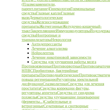
(Плазмозаменители,
парент.питание)
Гинекология
Гормональные
средства
Глазные капли
Глазные
мази
Дерматологические
средства
Железосодержащие
препараты
Желчегонные
Желудочно-кишечный-
тракт
Закрепляющие
Иммуномодуляторы
Йодсодерж
средства
Ноотропные и
транквилизаторы
Неврология
Антидепрессанты
Лечение алкоголизма
Нейролептик
Лечение никотиновой зависимости
Средства для улучшения работы мозга
Противоязвенные
Противорвотные
Противозачаточ
НПВС
Пробиотики, бактерийные
препараты
Противодиабетические
Противоастматич
повыш регенерацию
Регуляторы эректильной
дисфункции
Спазмолитики
Средства для лечения
простатита
Средства коррекции фигуры,
регуляторы аппетита
Средства от синдрома
похмелья
Средства улучшающие пищеварение
(ферменты...)
Слабительные и
ветрогонные
Седативные и снотворные