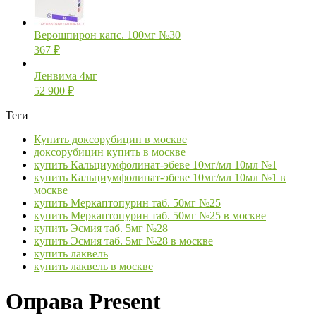
Верошпирон капс. 100мг №30
367
₽
Ленвима 4мг
52 900
₽
Теги
Купить доксорубицин в москве
доксорубицин купить в москве
купить Кальциумфолинат-эбеве 10мг/мл 10мл №1
купить Кальциумфолинат-эбеве 10мг/мл 10мл №1 в
москве
купить Меркаптопурин таб. 50мг №25
купить Меркаптопурин таб. 50мг №25 в москве
купить Эсмия таб. 5мг №28
купить Эсмия таб. 5мг №28 в москве
купить лаквель
купить лаквель в москве
Оправа Present