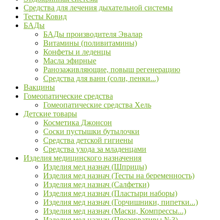
Средства для лечения дыхательной системы
Тесты Ковид
БАДы
БАДы производителя Эвалар
Витамины (поливитамины)
Конфеты и леденцы
Масла эфирные
Ранозаживляющие, повыш регенерацию
Средства для ванн (соли, пенки...)
Вакцины
Гомеопатические средства
Гомеопатические средства Хель
Детские товары
Косметика Джонсон
Соски пустышки бутылочки
Средства детской гигиены
Средства ухода за младенцами
Изделия медицинского назначения
Изделия мед назнач (Шприцы)
Изделия мед назнач (Тесты на беременность)
Изделия мед назнач (Салфетки)
Изделия мед назнач (Пластыри наборы)
Изделия мед назнач (Горчишники, пипетки...)
Изделия мед назнач (Маски, Компрессы...)
Изделия мед назнач (Презервативы №3)