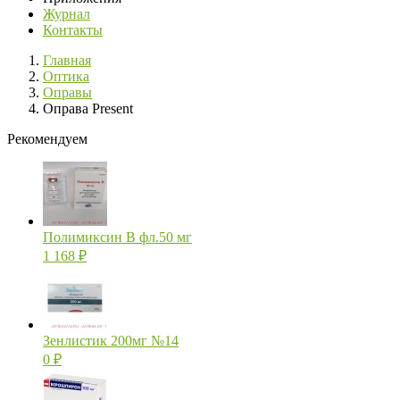
Журнал
Контакты
Главная
Оптика
Оправы
Оправа Present
Рекомендуем
Полимиксин В фл.50 мг
1 168
₽
Зенлистик 200мг №14
0
₽