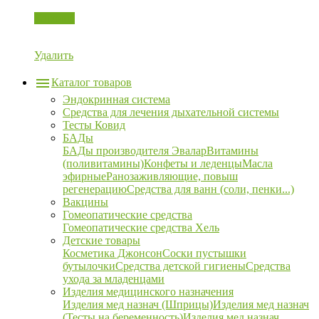
Корзина
Удалить
Каталог товаров
Эндокринная система
Средства для лечения дыхательной системы
Тесты Ковид
БАДы
БАДы производителя Эвалар
Витамины
(поливитамины)
Конфеты и леденцы
Масла
эфирные
Ранозаживляющие, повыш
регенерацию
Средства для ванн (соли, пенки...)
Вакцины
Гомеопатические средства
Гомеопатические средства Хель
Детские товары
Косметика Джонсон
Соски пустышки
бутылочки
Средства детской гигиены
Средства
ухода за младенцами
Изделия медицинского назначения
Изделия мед назнач (Шприцы)
Изделия мед назнач
(Тесты на беременность)
Изделия мед назнач