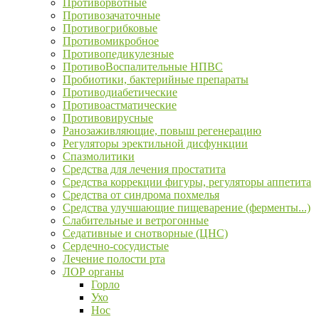
Противорвотные
Противозачаточные
Противогрибковые
Противомикробное
Противопедикулезные
ПротивоВоспалительные НПВС
Пробиотики, бактерийные препараты
Противодиабетические
Противоастматические
Противовирусные
Ранозаживляющие, повыш регенерацию
Регуляторы эректильной дисфункции
Спазмолитики
Средства для лечения простатита
Средства коррекции фигуры, регуляторы аппетита
Средства от синдрома похмелья
Средства улучшающие пищеварение (ферменты...)
Слабительные и ветрогонные
Седативные и снотворные (ЦНС)
Сердечно-сосудистые
Лечение полости рта
ЛОР органы
Горло
Ухо
Нос