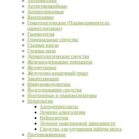
Антибиотики
Антигеморройные
Антипсориазные
Венотоники
Гематологические (Плазмозаменители,
парент.питание)
Гинекология
Гормональные средства
Глазные капли
Глазные мази
Дерматологические средства
Железосодержащие препараты
Желчегонные
Желудочно-кишечный-тракт
Закрепляющие
Иммуномодуляторы
Йодсодержащие средства
Ноотропные и транквилизаторы
Неврология
Антидепрессанты
Лечение алкоголизма
Нейролептик
Лечение никотиновой зависимости
Средства для улучшения работы мозга
Противоязвенные