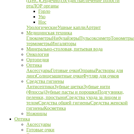
(ЦНС)
Сердечно-сосудистые
Лечение полости
рта
ЛОР органы
Горло
Ухо
Нос
Урологические
Ушные капли
Артрит
Медицинская техника
Глюкометры
Нибулайзеры
Пульсоксиметр
Тонометры
термометры
Ингаляторы
Минерально-столовая, питьевая вода
Онкология
Ортопедия
Оптика
Аксессуары
Готовые очки
Оправы
Растворы для
линз
Солнцезащитные очки
Футляр для очков
Средства гигиены
Антисептики
Зубные щетки
Зубные нити
(Флоссы)
Зубные пасты и порошки
Подгузники,
пеленки, простыни
Средства ухода за лицом и
телом
Средства общей гигиены
Средства женской
гигиены
Косметика
Ножницы
Оптика
Аксессуары
Готовые очки