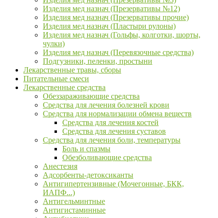
Изделия мед назнач (Презервативы №12)
Изделия мед назнач (Презервативы прочие)
Изделия мед назнач (Пластыри рулоны)
Изделия мед назнач (Гольфы, колготки, шорты,
чулки)
Изделия мед назнач (Перевязочные средства)
Подгузники, пеленки, простыни
Лекарственные травы, сборы
Питательные смеси
Лекарственные средства
Обеззараживающие средства
Средства для лечения болезней крови
Средства для нормализации обмена веществ
Средства для лечения костей
Средства для лечения суставов
Средства для лечения боли, температуры
Боль и спазмы
Обезболивающие средства
Анестезия
Адсорбенты-детоксиканты
Антигипертензивные (Мочегонные, БКК,
ИАПФ...)
Антигельминтные
Антигистаминные