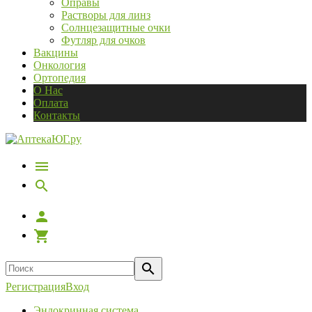
Оправы
Растворы для линз
Солнцезащитные очки
Футляр для очков
Вакцины
Онкология
Ортопедия
О Нас
Оплата
Контакты
Регистрация
Вход
Эндокринная система