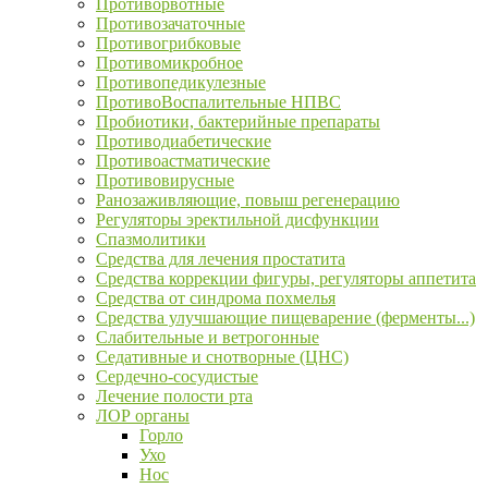
Противорвотные
Противозачаточные
Противогрибковые
Противомикробное
Противопедикулезные
ПротивоВоспалительные НПВС
Пробиотики, бактерийные препараты
Противодиабетические
Противоастматические
Противовирусные
Ранозаживляющие, повыш регенерацию
Регуляторы эректильной дисфункции
Спазмолитики
Средства для лечения простатита
Средства коррекции фигуры, регуляторы аппетита
Средства от синдрома похмелья
Средства улучшающие пищеварение (ферменты...)
Слабительные и ветрогонные
Седативные и снотворные (ЦНС)
Сердечно-сосудистые
Лечение полости рта
ЛОР органы
Горло
Ухо
Нос