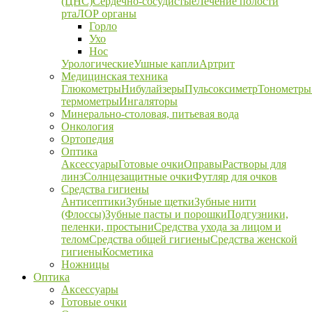
(ЦНС)
Сердечно-сосудистые
Лечение полости
рта
ЛОР органы
Горло
Ухо
Нос
Урологические
Ушные капли
Артрит
Медицинская техника
Глюкометры
Нибулайзеры
Пульсоксиметр
Тонометры
термометры
Ингаляторы
Минерально-столовая, питьевая вода
Онкология
Ортопедия
Оптика
Аксессуары
Готовые очки
Оправы
Растворы для
линз
Солнцезащитные очки
Футляр для очков
Средства гигиены
Антисептики
Зубные щетки
Зубные нити
(Флоссы)
Зубные пасты и порошки
Подгузники,
пеленки, простыни
Средства ухода за лицом и
телом
Средства общей гигиены
Средства женской
гигиены
Косметика
Ножницы
Оптика
Аксессуары
Готовые очки