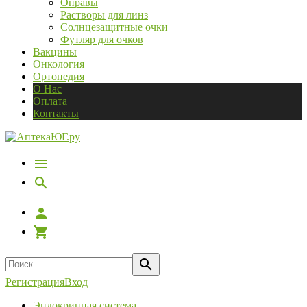
Оправы
Растворы для линз
Солнцезащитные очки
Футляр для очков
Вакцины
Онкология
Ортопедия
О Нас
Оплата
Контакты
Регистрация
Вход
Эндокринная система