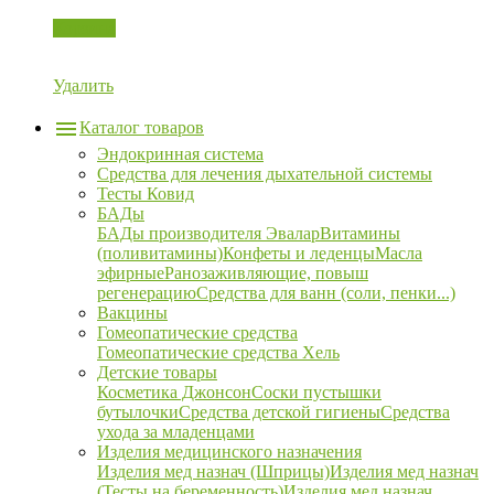
Корзина
Удалить
Каталог товаров
Эндокринная система
Средства для лечения дыхательной системы
Тесты Ковид
БАДы
БАДы производителя Эвалар
Витамины
(поливитамины)
Конфеты и леденцы
Масла
эфирные
Ранозаживляющие, повыш
регенерацию
Средства для ванн (соли, пенки...)
Вакцины
Гомеопатические средства
Гомеопатические средства Хель
Детские товары
Косметика Джонсон
Соски пустышки
бутылочки
Средства детской гигиены
Средства
ухода за младенцами
Изделия медицинского назначения
Изделия мед назнач (Шприцы)
Изделия мед назнач
(Тесты на беременность)
Изделия мед назнач