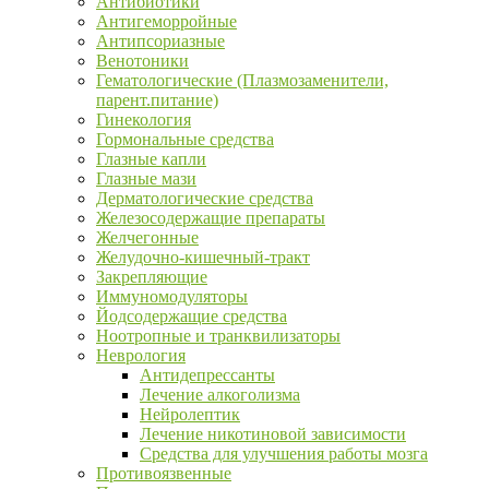
Антибиотики
Антигеморройные
Антипсориазные
Венотоники
Гематологические (Плазмозаменители,
парент.питание)
Гинекология
Гормональные средства
Глазные капли
Глазные мази
Дерматологические средства
Железосодержащие препараты
Желчегонные
Желудочно-кишечный-тракт
Закрепляющие
Иммуномодуляторы
Йодсодержащие средства
Ноотропные и транквилизаторы
Неврология
Антидепрессанты
Лечение алкоголизма
Нейролептик
Лечение никотиновой зависимости
Средства для улучшения работы мозга
Противоязвенные