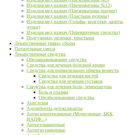
Изделия мед назнач (Презервативы №12)
Изделия мед назнач (Презервативы прочие)
Изделия мед назнач (Пластыри рулоны)
Изделия мед назнач (Гольфы, колготки, шорты,
чулки)
Изделия мед назнач (Перевязочные средства)
Подгузники, пеленки, простыни
Лекарственные травы, сборы
Питательные смеси
Лекарственные средства
Обеззараживающие средства
Средства для лечения болезней крови
Средства для нормализации обмена веществ
Средства для лечения костей
Средства для лечения суставов
Средства для лечения боли, температуры
Боль и спазмы
Обезболивающие средства
Анестезия
Адсорбенты-детоксиканты
Антигипертензивные (Мочегонные, БКК,
ИАПФ...)
Антигельминтные
Антигистаминные