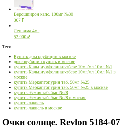
Верошпирон капс. 100мг №30
367
₽
Ленвима 4мг
52 900
₽
Теги
Купить доксорубицин в москве
доксорубицин купить в москве
купить Кальциумфолинат-эбеве 10мг/мл 10мл №1
купить Кальциумфолинат-эбеве 10мг/мл 10мл №1 в
москве
купить Меркаптопурин таб. 50мг №25
купить Меркаптопурин таб. 50мг №25 в москве
купить Эсмия таб. 5мг №28
купить Эсмия таб. 5мг №28 в москве
купить лаквель
купить лаквель в москве
Очки солнце. Revlon 5184-07