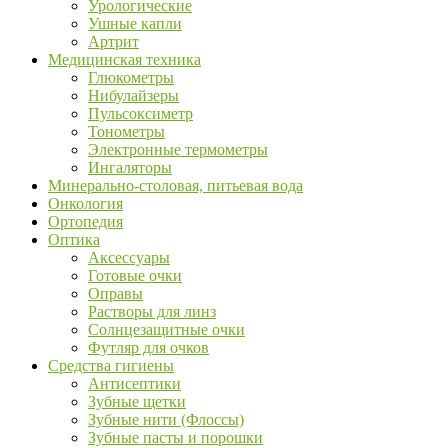
Урологические
Ушные капли
Артрит
Медицинская техника
Глюкометры
Нибулайзеры
Пульсоксиметр
Тонометры
Электронные термометры
Ингаляторы
Минерально-столовая, питьевая вода
Онкология
Ортопедия
Оптика
Аксессуары
Готовые очки
Оправы
Растворы для линз
Солнцезащитные очки
Футляр для очков
Средства гигиены
Антисептики
Зубные щетки
Зубные нити (Флоссы)
Зубные пасты и порошки