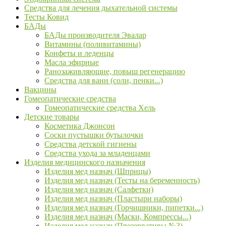
Средства для лечения дыхательной системы
Тесты Ковид
БАДы
БАДы производителя Эвалар
Витамины (поливитамины)
Конфеты и леденцы
Масла эфирные
Ранозаживляющие, повыш регенерацию
Средства для ванн (соли, пенки...)
Вакцины
Гомеопатические средства
Гомеопатические средства Хель
Детские товары
Косметика Джонсон
Соски пустышки бутылочки
Средства детской гигиены
Средства ухода за младенцами
Изделия медицинского назначения
Изделия мед назнач (Шприцы)
Изделия мед назнач (Тесты на беременность)
Изделия мед назнач (Салфетки)
Изделия мед назнач (Пластыри наборы)
Изделия мед назнач (Горчишники, пипетки...)
Изделия мед назнач (Маски, Компрессы...)
Изделия мед назнач (Презервативы №3)