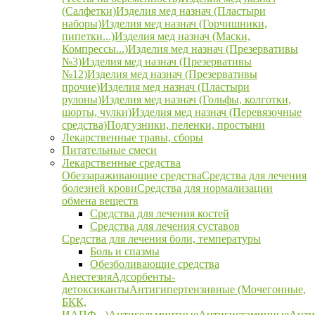
(Салфетки)
Изделия мед назнач (Пластыри
наборы)
Изделия мед назнач (Горчишники,
пипетки...)
Изделия мед назнач (Маски,
Компрессы...)
Изделия мед назнач (Презервативы
№3)
Изделия мед назнач (Презервативы
№12)
Изделия мед назнач (Презервативы
прочие)
Изделия мед назнач (Пластыри
рулоны)
Изделия мед назнач (Гольфы, колготки,
шорты, чулки)
Изделия мед назнач (Перевязочные
средства)
Подгузники, пеленки, простыни
Лекарственные травы, сборы
Питательные смеси
Лекарственные средства
Обеззараживающие средства
Средства для лечения
болезней крови
Средства для нормализации
обмена веществ
Средства для лечения костей
Средства для лечения суставов
Средства для лечения боли, температуры
Боль и спазмы
Обезболивающие средства
Анестезия
Адсорбенты-
детоксиканты
Антигипертензивные (Мочегонные,
БКК,
ИАПФ...)
Антигельминтные
Антигистаминные
Анти