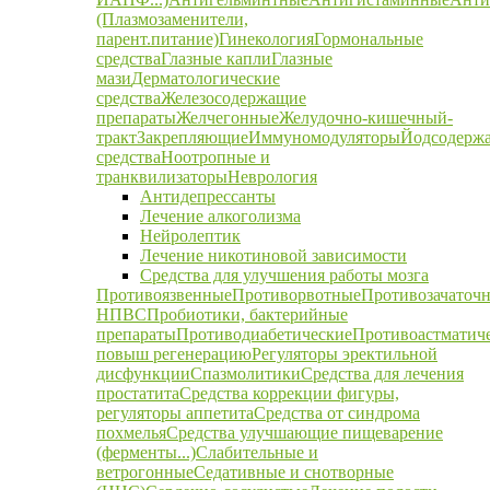
(Плазмозаменители,
парент.питание)
Гинекология
Гормональные
средства
Глазные капли
Глазные
мази
Дерматологические
средства
Железосодержащие
препараты
Желчегонные
Желудочно-кишечный-
тракт
Закрепляющие
Иммуномодуляторы
Йодсодерж
средства
Ноотропные и
транквилизаторы
Неврология
Антидепрессанты
Лечение алкоголизма
Нейролептик
Лечение никотиновой зависимости
Средства для улучшения работы мозга
Противоязвенные
Противорвотные
Противозачаточ
НПВС
Пробиотики, бактерийные
препараты
Противодиабетические
Противоастматич
повыш регенерацию
Регуляторы эректильной
дисфункции
Спазмолитики
Средства для лечения
простатита
Средства коррекции фигуры,
регуляторы аппетита
Средства от синдрома
похмелья
Средства улучшающие пищеварение
(ферменты...)
Слабительные и
ветрогонные
Седативные и снотворные