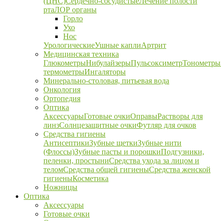
(ЦНС)
Сердечно-сосудистые
Лечение полости
рта
ЛОР органы
Горло
Ухо
Нос
Урологические
Ушные капли
Артрит
Медицинская техника
Глюкометры
Нибулайзеры
Пульсоксиметр
Тонометры
термометры
Ингаляторы
Минерально-столовая, питьевая вода
Онкология
Ортопедия
Оптика
Аксессуары
Готовые очки
Оправы
Растворы для
линз
Солнцезащитные очки
Футляр для очков
Средства гигиены
Антисептики
Зубные щетки
Зубные нити
(Флоссы)
Зубные пасты и порошки
Подгузники,
пеленки, простыни
Средства ухода за лицом и
телом
Средства общей гигиены
Средства женской
гигиены
Косметика
Ножницы
Оптика
Аксессуары
Готовые очки