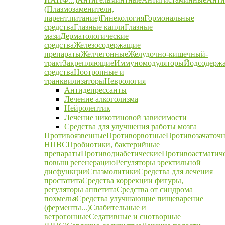
(Плазмозаменители,
парент.питание)
Гинекология
Гормональные
средства
Глазные капли
Глазные
мази
Дерматологические
средства
Железосодержащие
препараты
Желчегонные
Желудочно-кишечный-
тракт
Закрепляющие
Иммуномодуляторы
Йодсодерж
средства
Ноотропные и
транквилизаторы
Неврология
Антидепрессанты
Лечение алкоголизма
Нейролептик
Лечение никотиновой зависимости
Средства для улучшения работы мозга
Противоязвенные
Противорвотные
Противозачаточ
НПВС
Пробиотики, бактерийные
препараты
Противодиабетические
Противоастматич
повыш регенерацию
Регуляторы эректильной
дисфункции
Спазмолитики
Средства для лечения
простатита
Средства коррекции фигуры,
регуляторы аппетита
Средства от синдрома
похмелья
Средства улучшающие пищеварение
(ферменты...)
Слабительные и
ветрогонные
Седативные и снотворные