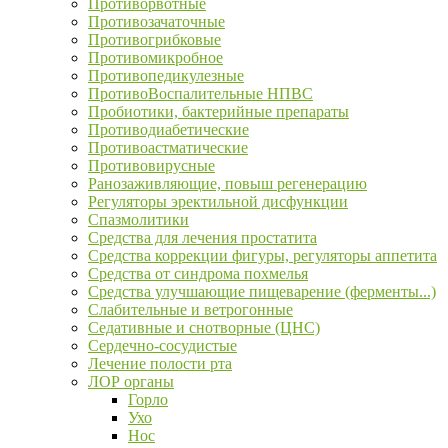
Противорвотные
Противозачаточные
Противогрибковые
Противомикробное
Противопедикулезные
ПротивоВоспалительные НПВС
Пробиотики, бактерийные препараты
Противодиабетические
Противоастматические
Противовирусные
Ранозаживляющие, повыш регенерацию
Регуляторы эректильной дисфункции
Спазмолитики
Средства для лечения простатита
Средства коррекции фигуры, регуляторы аппетита
Средства от синдрома похмелья
Средства улучшающие пищеварение (ферменты...)
Слабительные и ветрогонные
Седативные и снотворные (ЦНС)
Сердечно-сосудистые
Лечение полости рта
ЛОР органы
Горло
Ухо
Нос