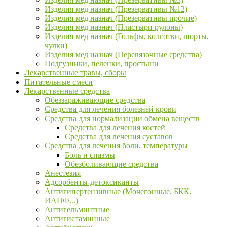
Изделия мед назнач (Презервативы №12)
Изделия мед назнач (Презервативы прочие)
Изделия мед назнач (Пластыри рулоны)
Изделия мед назнач (Гольфы, колготки, шорты,
чулки)
Изделия мед назнач (Перевязочные средства)
Подгузники, пеленки, простыни
Лекарственные травы, сборы
Питательные смеси
Лекарственные средства
Обеззараживающие средства
Средства для лечения болезней крови
Средства для нормализации обмена веществ
Средства для лечения костей
Средства для лечения суставов
Средства для лечения боли, температуры
Боль и спазмы
Обезболивающие средства
Анестезия
Адсорбенты-детоксиканты
Антигипертензивные (Мочегонные, БКК,
ИАПФ...)
Антигельминтные
Антигистаминные