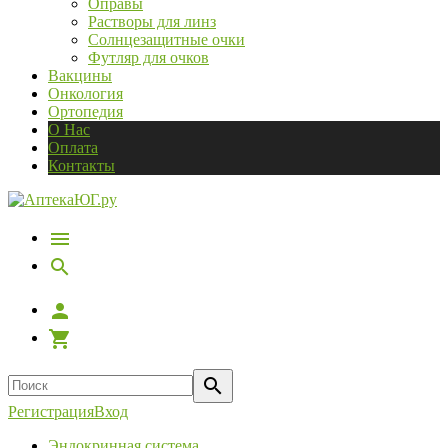
Оправы
Растворы для линз
Солнцезащитные очки
Футляр для очков
Вакцины
Онкология
Ортопедия
О Нас
Оплата
Контакты
Регистрация
Вход
Эндокринная система