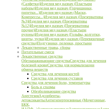
(Салфетки)
Изделия мед назнач (Пластыри
наборы)
Изделия мед назнач (Горчишники,
пипетки...)
Изделия мед назнач (Маски,
Компрессы...)
Изделия мед назнач (Презервативы
№3)
Изделия мед назнач (Презервативы
№12)
Изделия мед назнач (Презервативы
прочие)
Изделия мед назнач (Пластыри
рулоны)
Изделия мед назнач (Гольфы, колготки,
шорты, чулки)
Изделия мед назнач (Перевязочные
средства)
Подгузники, пеленки, простыни
Лекарственные травы, сборы
Питательные смеси
Лекарственные средства
Обеззараживающие средства
Средства для лечения
болезней крови
Средства для нормализации
обмена веществ
Средства для лечения костей
Средства для лечения суставов
Средства для лечения боли, температуры
Боль и спазмы
Обезболивающие средства
Анестезия
Адсорбенты-
детоксиканты
Антигипертензивные (Мочегонные,
БКК,
ИАПФ...)
Антигельминтные
Антигистаминные
Анти