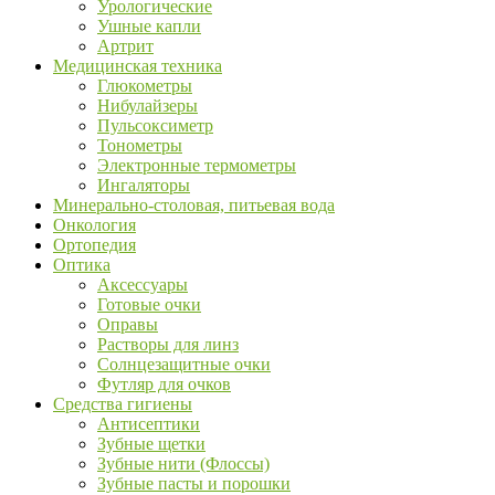
Урологические
Ушные капли
Артрит
Медицинская техника
Глюкометры
Нибулайзеры
Пульсоксиметр
Тонометры
Электронные термометры
Ингаляторы
Минерально-столовая, питьевая вода
Онкология
Ортопедия
Оптика
Аксессуары
Готовые очки
Оправы
Растворы для линз
Солнцезащитные очки
Футляр для очков
Средства гигиены
Антисептики
Зубные щетки
Зубные нити (Флоссы)
Зубные пасты и порошки