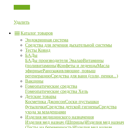
Корзина
Удалить
Каталог товаров
Эндокринная система
Средства для лечения дыхательной системы
Тесты Ковид
БАДы
БАДы производителя Эвалар
Витамины
(поливитамины)
Конфеты и леденцы
Масла
эфирные
Ранозаживляющие, повыш
регенерацию
Средства для ванн (соли, пенки...)
Вакцины
Гомеопатические средства
Гомеопатические средства Хель
Детские товары
Косметика Джонсон
Соски пустышки
бутылочки
Средства детской гигиены
Средства
ухода за младенцами
Изделия медицинского назначения
Изделия мед назнач (Шприцы)
Изделия мед назнач
(Тесты на беременность)
Изделия мед назнач