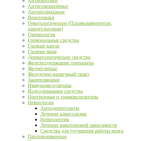
Антибиотики
Антигеморройные
Антипсориазные
Венотоники
Гематологические (Плазмозаменители,
парент.питание)
Гинекология
Гормональные средства
Глазные капли
Глазные мази
Дерматологические средства
Железосодержащие препараты
Желчегонные
Желудочно-кишечный-тракт
Закрепляющие
Иммуномодуляторы
Йодсодержащие средства
Ноотропные и транквилизаторы
Неврология
Антидепрессанты
Лечение алкоголизма
Нейролептик
Лечение никотиновой зависимости
Средства для улучшения работы мозга
Противоязвенные