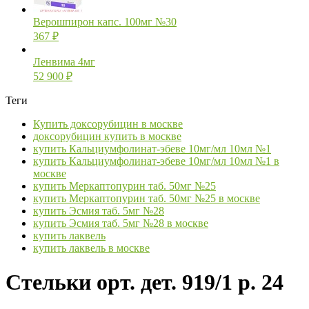
Верошпирон капс. 100мг №30
367
₽
Ленвима 4мг
52 900
₽
Теги
Купить доксорубицин в москве
доксорубицин купить в москве
купить Кальциумфолинат-эбеве 10мг/мл 10мл №1
купить Кальциумфолинат-эбеве 10мг/мл 10мл №1 в
москве
купить Меркаптопурин таб. 50мг №25
купить Меркаптопурин таб. 50мг №25 в москве
купить Эсмия таб. 5мг №28
купить Эсмия таб. 5мг №28 в москве
купить лаквель
купить лаквель в москве
Стельки орт. дет. 919/1 р. 24