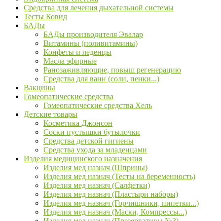
Средства для лечения дыхательной системы
Тесты Ковид
БАДы
БАДы производителя Эвалар
Витамины (поливитамины)
Конфеты и леденцы
Масла эфирные
Ранозаживляющие, повыш регенерацию
Средства для ванн (соли, пенки...)
Вакцины
Гомеопатические средства
Гомеопатические средства Хель
Детские товары
Косметика Джонсон
Соски пустышки бутылочки
Средства детской гигиены
Средства ухода за младенцами
Изделия медицинского назначения
Изделия мед назнач (Шприцы)
Изделия мед назнач (Тесты на беременность)
Изделия мед назнач (Салфетки)
Изделия мед назнач (Пластыри наборы)
Изделия мед назнач (Горчишники, пипетки...)
Изделия мед назнач (Маски, Компрессы...)
Изделия мед назнач (Презервативы №3)