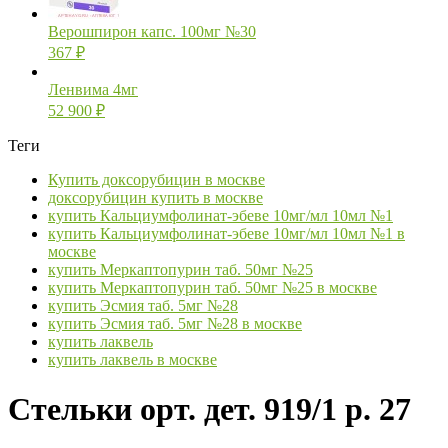
Верошпирон капс. 100мг №30
367
₽
Ленвима 4мг
52 900
₽
Теги
Купить доксорубицин в москве
доксорубицин купить в москве
купить Кальциумфолинат-эбеве 10мг/мл 10мл №1
купить Кальциумфолинат-эбеве 10мг/мл 10мл №1 в
москве
купить Меркаптопурин таб. 50мг №25
купить Меркаптопурин таб. 50мг №25 в москве
купить Эсмия таб. 5мг №28
купить Эсмия таб. 5мг №28 в москве
купить лаквель
купить лаквель в москве
Стельки орт. дет. 919/1 р. 27