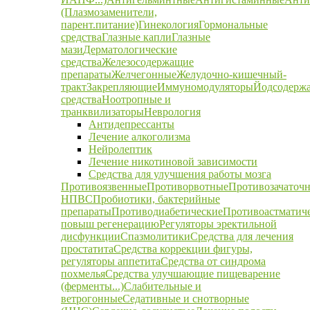
(Плазмозаменители,
парент.питание)
Гинекология
Гормональные
средства
Глазные капли
Глазные
мази
Дерматологические
средства
Железосодержащие
препараты
Желчегонные
Желудочно-кишечный-
тракт
Закрепляющие
Иммуномодуляторы
Йодсодерж
средства
Ноотропные и
транквилизаторы
Неврология
Антидепрессанты
Лечение алкоголизма
Нейролептик
Лечение никотиновой зависимости
Средства для улучшения работы мозга
Противоязвенные
Противорвотные
Противозачаточ
НПВС
Пробиотики, бактерийные
препараты
Противодиабетические
Противоастматич
повыш регенерацию
Регуляторы эректильной
дисфункции
Спазмолитики
Средства для лечения
простатита
Средства коррекции фигуры,
регуляторы аппетита
Средства от синдрома
похмелья
Средства улучшающие пищеварение
(ферменты...)
Слабительные и
ветрогонные
Седативные и снотворные