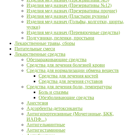
Изделия мед назнач (Презервативы №12)
Изделия мед назнач (Презервативы прочие)
Изделия мед назнач (Пластыри рулоны)
Изделия мед назнач (Гольфы, колготки, шорты,
чулки)
Изделия мед назнач (Перевязочные средства)
Подгузники, пеленки, простыни
Лекарственные травы, сборы
Питательные смеси
Лекарственные средства
Обеззараживающие средства
Средства для лечения болезней крови
Средства для нормализации обмена веществ
Средства для лечения костей
Средства для лечения суставов
Средства для лечения боли, температуры
Боль и спазмы
Обезболивающие средства
Анестезия
Адсорбенты-детоксиканты
Антигипертензивные (Мочегонные, БКК,
ИАПФ...)
Антигельминтные
Антигистаминные