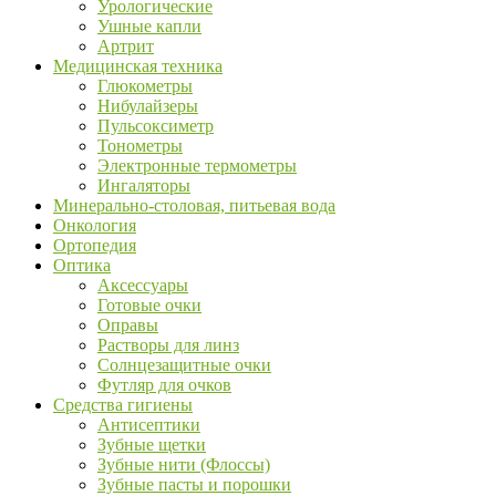
Урологические
Ушные капли
Артрит
Медицинская техника
Глюкометры
Нибулайзеры
Пульсоксиметр
Тонометры
Электронные термометры
Ингаляторы
Минерально-столовая, питьевая вода
Онкология
Ортопедия
Оптика
Аксессуары
Готовые очки
Оправы
Растворы для линз
Солнцезащитные очки
Футляр для очков
Средства гигиены
Антисептики
Зубные щетки
Зубные нити (Флоссы)
Зубные пасты и порошки