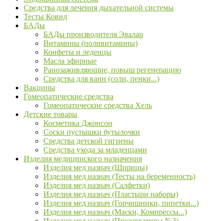
Средства для лечения дыхательной системы
Тесты Ковид
БАДы
БАДы производителя Эвалар
Витамины (поливитамины)
Конфеты и леденцы
Масла эфирные
Ранозаживляющие, повыш регенерацию
Средства для ванн (соли, пенки...)
Вакцины
Гомеопатические средства
Гомеопатические средства Хель
Детские товары
Косметика Джонсон
Соски пустышки бутылочки
Средства детской гигиены
Средства ухода за младенцами
Изделия медицинского назначения
Изделия мед назнач (Шприцы)
Изделия мед назнач (Тесты на беременность)
Изделия мед назнач (Салфетки)
Изделия мед назнач (Пластыри наборы)
Изделия мед назнач (Горчишники, пипетки...)
Изделия мед назнач (Маски, Компрессы...)
Изделия мед назнач (Презервативы №3)