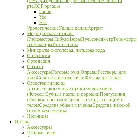
(ЦНС)
Сердечно-сосудистые
Лечение полости
рта
ЛОР органы
Горло
Ухо
Нос
Урологические
Ушные капли
Артрит
Медицинская техника
Глюкометры
Нибулайзеры
Пульсоксиметр
Тонометры
термометры
Ингаляторы
Минерально-столовая, питьевая вода
Онкология
Ортопедия
Оптика
Аксессуары
Готовые очки
Оправы
Растворы для
линз
Солнцезащитные очки
Футляр для очков
Средства гигиены
Антисептики
Зубные щетки
Зубные нити
(Флоссы)
Зубные пасты и порошки
Подгузники,
пеленки, простыни
Средства ухода за лицом и
телом
Средства общей гигиены
Средства женской
гигиены
Косметика
Ножницы
Оптика
Аксессуары
Готовые очки