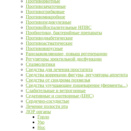
Противорвотные
Противозачаточные
Противогрибковые
Противомикробное
Противопедикулезные
ПротивоВоспалительные НПВС
Пробиотики, бактерийные препараты
Противодиабетические
Противоастматические
Противовирусные
Ранозаживляющие, повыш регенерацию
Регуляторы эректильной дисфункции
Спазмолитики
Средства для лечения простатита
Средства коррекции фигуры, регуляторы аппетита
Средства от синдрома похмелья
Средства улучшающие пищеварение (ферменты...)
Слабительные и ветрогонные
Седативные и снотворные (ЦНС)
Сердечно-сосудистые
Лечение полости рта
ЛОР органы
Горло
Ухо
Нос