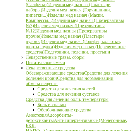
(Салфетки)
Изделия мед назнач (Пластыри
наборы)
Изделия мед назнач (Горчишники,
пипетки...)
Изделия мед назнач (Маски,
Компрессы...)
Изделия мед назнач (Презервативы
№3)
Изделия мед назнач (Презервативы
№12)
Изделия мед назнач (Презервативы
прочие)
Изделия мед назнач (Пластыри
рулоны)
Изделия мед назнач (Гольфы, колготки,
шорты, чулки)
Изделия мед назнач (Перевязочные
средства)
Подгузники, пеленки, простыни
Лекарственные травы, сборы
Питательные смеси
Лекарственные средства
Обеззараживающие средства
Средства для лечения
болезней крови
Средства для нормализации
обмена веществ
Средства для лечения костей
Средства для лечения суставов
Средства для лечения боли, температуры
Боль и спазмы
Обезболивающие средства
Анестезия
Адсорбенты-
детоксиканты
Антигипертензивные (Мочегонные,
БКК,
ИАПФ...)
Антигельминтные
Антигистаминные
Анти