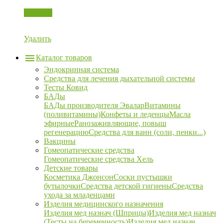
Корзина
Удалить
Каталог товаров
Эндокринная система
Средства для лечения дыхательной системы
Тесты Ковид
БАДы
БАДы производителя Эвалар
Витамины
(поливитамины)
Конфеты и леденцы
Масла
эфирные
Ранозаживляющие, повыш
регенерацию
Средства для ванн (соли, пенки...)
Вакцины
Гомеопатические средства
Гомеопатические средства Хель
Детские товары
Косметика Джонсон
Соски пустышки
бутылочки
Средства детской гигиены
Средства
ухода за младенцами
Изделия медицинского назначения
Изделия мед назнач (Шприцы)
Изделия мед назнач
(Тесты на беременность)
Изделия мед назнач