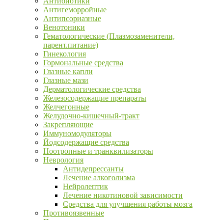
Антибиотики
Антигеморройные
Антипсориазные
Венотоники
Гематологические (Плазмозаменители,
парент.питание)
Гинекология
Гормональные средства
Глазные капли
Глазные мази
Дерматологические средства
Железосодержащие препараты
Желчегонные
Желудочно-кишечный-тракт
Закрепляющие
Иммуномодуляторы
Йодсодержащие средства
Ноотропные и транквилизаторы
Неврология
Антидепрессанты
Лечение алкоголизма
Нейролептик
Лечение никотиновой зависимости
Средства для улучшения работы мозга
Противоязвенные