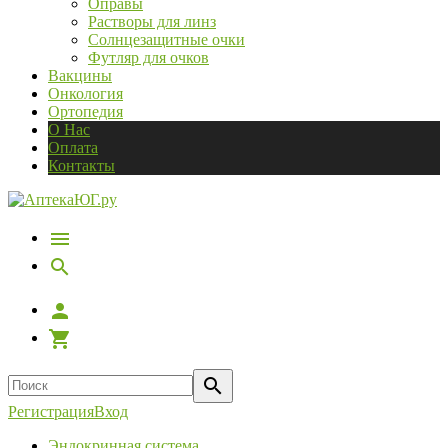
Оправы
Растворы для линз
Солнцезащитные очки
Футляр для очков
Вакцины
Онкология
Ортопедия
О Нас
Оплата
Контакты
Регистрация
Вход
Эндокринная система