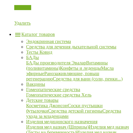
Корзина
Удалить
Каталог товаров
Эндокринная система
Средства для лечения дыхательной системы
Тесты Ковид
БАДы
БАДы производителя Эвалар
Витамины
(поливитамины)
Конфеты и леденцы
Масла
эфирные
Ранозаживляющие, повыш
регенерацию
Средства для ванн (соли, пенки...)
Вакцины
Гомеопатические средства
Гомеопатические средства Хель
Детские товары
Косметика Джонсон
Соски пустышки
бутылочки
Средства детской гигиены
Средства
ухода за младенцами
Изделия медицинского назначения
Изделия мед назнач (Шприцы)
Изделия мед назнач
(Тесты на беременность)
Изделия мед назнач