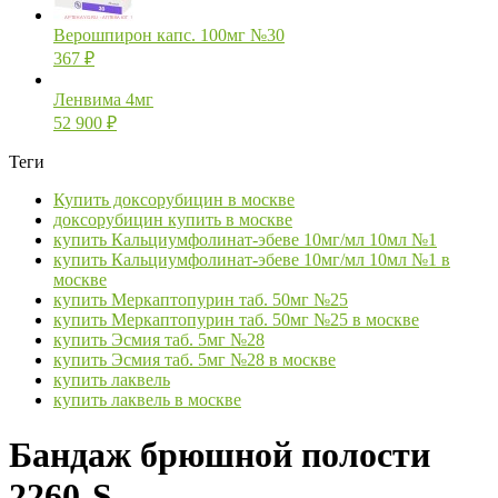
Верошпирон капс. 100мг №30
367
₽
Ленвима 4мг
52 900
₽
Теги
Купить доксорубицин в москве
доксорубицин купить в москве
купить Кальциумфолинат-эбеве 10мг/мл 10мл №1
купить Кальциумфолинат-эбеве 10мг/мл 10мл №1 в
москве
купить Меркаптопурин таб. 50мг №25
купить Меркаптопурин таб. 50мг №25 в москве
купить Эсмия таб. 5мг №28
купить Эсмия таб. 5мг №28 в москве
купить лаквель
купить лаквель в москве
Бандаж брюшной полости
2260-S