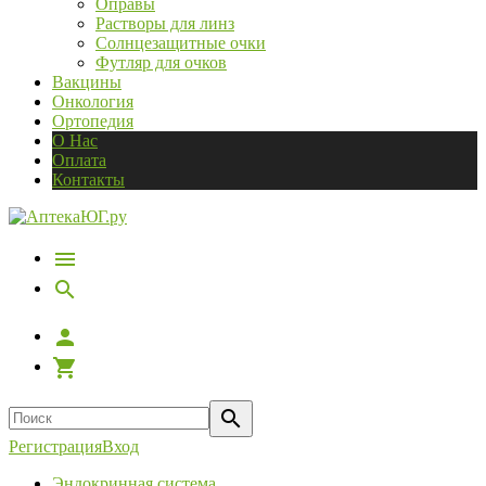
Оправы
Растворы для линз
Солнцезащитные очки
Футляр для очков
Вакцины
Онкология
Ортопедия
О Нас
Оплата
Контакты
Регистрация
Вход
Эндокринная система