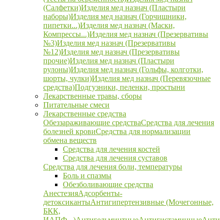
(Салфетки)
Изделия мед назнач (Пластыри
наборы)
Изделия мед назнач (Горчишники,
пипетки...)
Изделия мед назнач (Маски,
Компрессы...)
Изделия мед назнач (Презервативы
№3)
Изделия мед назнач (Презервативы
№12)
Изделия мед назнач (Презервативы
прочие)
Изделия мед назнач (Пластыри
рулоны)
Изделия мед назнач (Гольфы, колготки,
шорты, чулки)
Изделия мед назнач (Перевязочные
средства)
Подгузники, пеленки, простыни
Лекарственные травы, сборы
Питательные смеси
Лекарственные средства
Обеззараживающие средства
Средства для лечения
болезней крови
Средства для нормализации
обмена веществ
Средства для лечения костей
Средства для лечения суставов
Средства для лечения боли, температуры
Боль и спазмы
Обезболивающие средства
Анестезия
Адсорбенты-
детоксиканты
Антигипертензивные (Мочегонные,
БКК,
ИАПФ...)
Антигельминтные
Антигистаминные
Анти