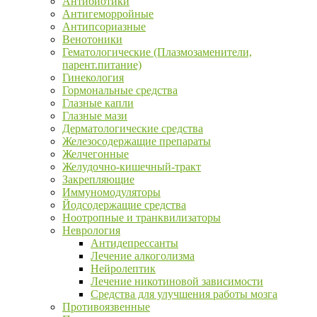
Антибиотики
Антигеморройные
Антипсориазные
Венотоники
Гематологические (Плазмозаменители,
парент.питание)
Гинекология
Гормональные средства
Глазные капли
Глазные мази
Дерматологические средства
Железосодержащие препараты
Желчегонные
Желудочно-кишечный-тракт
Закрепляющие
Иммуномодуляторы
Йодсодержащие средства
Ноотропные и транквилизаторы
Неврология
Антидепрессанты
Лечение алкоголизма
Нейролептик
Лечение никотиновой зависимости
Средства для улучшения работы мозга
Противоязвенные