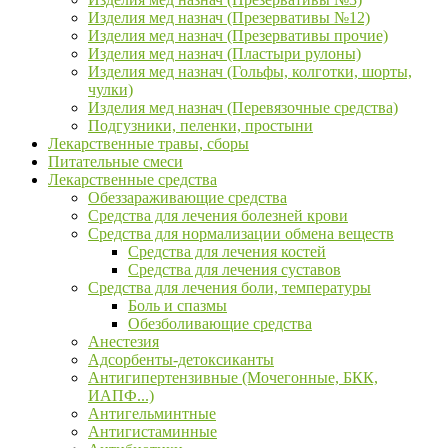
Изделия мед назнач (Презервативы №12)
Изделия мед назнач (Презервативы прочие)
Изделия мед назнач (Пластыри рулоны)
Изделия мед назнач (Гольфы, колготки, шорты,
чулки)
Изделия мед назнач (Перевязочные средства)
Подгузники, пеленки, простыни
Лекарственные травы, сборы
Питательные смеси
Лекарственные средства
Обеззараживающие средства
Средства для лечения болезней крови
Средства для нормализации обмена веществ
Средства для лечения костей
Средства для лечения суставов
Средства для лечения боли, температуры
Боль и спазмы
Обезболивающие средства
Анестезия
Адсорбенты-детоксиканты
Антигипертензивные (Мочегонные, БКК,
ИАПФ...)
Антигельминтные
Антигистаминные