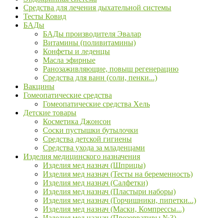
Средства для лечения дыхательной системы
Тесты Ковид
БАДы
БАДы производителя Эвалар
Витамины (поливитамины)
Конфеты и леденцы
Масла эфирные
Ранозаживляющие, повыш регенерацию
Средства для ванн (соли, пенки...)
Вакцины
Гомеопатические средства
Гомеопатические средства Хель
Детские товары
Косметика Джонсон
Соски пустышки бутылочки
Средства детской гигиены
Средства ухода за младенцами
Изделия медицинского назначения
Изделия мед назнач (Шприцы)
Изделия мед назнач (Тесты на беременность)
Изделия мед назнач (Салфетки)
Изделия мед назнач (Пластыри наборы)
Изделия мед назнач (Горчишники, пипетки...)
Изделия мед назнач (Маски, Компрессы...)
Изделия мед назнач (Презервативы №3)