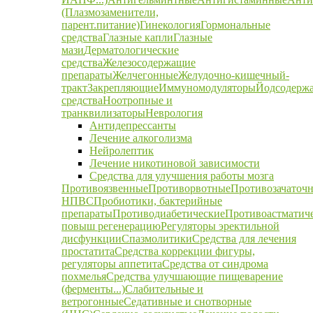
(Плазмозаменители,
парент.питание)
Гинекология
Гормональные
средства
Глазные капли
Глазные
мази
Дерматологические
средства
Железосодержащие
препараты
Желчегонные
Желудочно-кишечный-
тракт
Закрепляющие
Иммуномодуляторы
Йодсодерж
средства
Ноотропные и
транквилизаторы
Неврология
Антидепрессанты
Лечение алкоголизма
Нейролептик
Лечение никотиновой зависимости
Средства для улучшения работы мозга
Противоязвенные
Противорвотные
Противозачаточ
НПВС
Пробиотики, бактерийные
препараты
Противодиабетические
Противоастматич
повыш регенерацию
Регуляторы эректильной
дисфункции
Спазмолитики
Средства для лечения
простатита
Средства коррекции фигуры,
регуляторы аппетита
Средства от синдрома
похмелья
Средства улучшающие пищеварение
(ферменты...)
Слабительные и
ветрогонные
Седативные и снотворные