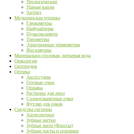
Урологические
Ушные капли
Артрит
Медицинская техника
Глюкометры
Нибулайзеры
Пульсоксиметр
Тонометры
Электронные термометры
Ингаляторы
Минерально-столовая, питьевая вода
Онкология
Ортопедия
Оптика
Аксессуары
Готовые очки
Оправы
Растворы для линз
Солнцезащитные очки
Футляр для очков
Средства гигиены
Антисептики
Зубные щетки
Зубные нити (Флоссы)
Зубные пасты и порошки