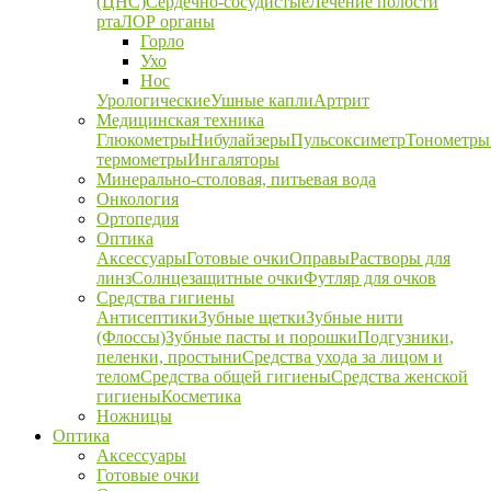
(ЦНС)
Сердечно-сосудистые
Лечение полости
рта
ЛОР органы
Горло
Ухо
Нос
Урологические
Ушные капли
Артрит
Медицинская техника
Глюкометры
Нибулайзеры
Пульсоксиметр
Тонометры
термометры
Ингаляторы
Минерально-столовая, питьевая вода
Онкология
Ортопедия
Оптика
Аксессуары
Готовые очки
Оправы
Растворы для
линз
Солнцезащитные очки
Футляр для очков
Средства гигиены
Антисептики
Зубные щетки
Зубные нити
(Флоссы)
Зубные пасты и порошки
Подгузники,
пеленки, простыни
Средства ухода за лицом и
телом
Средства общей гигиены
Средства женской
гигиены
Косметика
Ножницы
Оптика
Аксессуары
Готовые очки