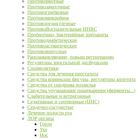
Противорвотные
Противозачаточные
Противогрибковые
Противомикробное
Противопедикулезные
ПротивоВоспалительные НПВС
Пробиотики, бактерийные препараты
Противодиабетические
Противоастматические
Противовирусные
Ранозаживляющие, повыш регенерацию
Регуляторы эректильной дисфункции
Спазмолитики
Средства для лечения простатита
Средства коррекции фигуры, регуляторы аппетита
Средства от синдрома похмелья
Средства улучшающие пищеварение (ферменты...)
Слабительные и ветрогонные
Седативные и снотворные (ЦНС)
Сердечно-сосудистые
Лечение полости рта
ЛОР органы
Горло
Ухо
Нос