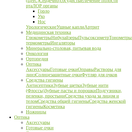
(ЦНС)
Сердечно-сосудистые
Лечение полости
рта
ЛОР органы
Горло
Ухо
Нос
Урологические
Ушные капли
Артрит
Медицинская техника
Глюкометры
Нибулайзеры
Пульсоксиметр
Тонометры
термометры
Ингаляторы
Минерально-столовая, питьевая вода
Онкология
Ортопедия
Оптика
Аксессуары
Готовые очки
Оправы
Растворы для
линз
Солнцезащитные очки
Футляр для очков
Средства гигиены
Антисептики
Зубные щетки
Зубные нити
(Флоссы)
Зубные пасты и порошки
Подгузники,
пеленки, простыни
Средства ухода за лицом и
телом
Средства общей гигиены
Средства женской
гигиены
Косметика
Ножницы
Оптика
Аксессуары
Готовые очки