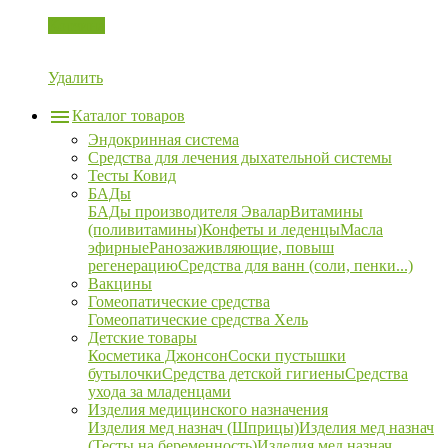
Корзина
Удалить
Каталог товаров
Эндокринная система
Средства для лечения дыхательной системы
Тесты Ковид
БАДы
БАДы производителя Эвалар
Витамины
(поливитамины)
Конфеты и леденцы
Масла
эфирные
Ранозаживляющие, повыш
регенерацию
Средства для ванн (соли, пенки...)
Вакцины
Гомеопатические средства
Гомеопатические средства Хель
Детские товары
Косметика Джонсон
Соски пустышки
бутылочки
Средства детской гигиены
Средства
ухода за младенцами
Изделия медицинского назначения
Изделия мед назнач (Шприцы)
Изделия мед назнач
(Тесты на беременность)
Изделия мед назнач