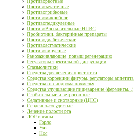
Противорвотные
Противозачаточные
Противогрибковые
Противомикробное
Противопедикулезные
ПротивоВоспалительные НПВС
Пробиотики, бактерийные препараты
Противодиабетические
Противоастматические
Противовирусные
Ранозаживляющие, повыш регенерацию
Регуляторы эректильной дисфункции
Спазмолитики
Средства для лечения простатита
Средства коррекции фигуры, регуляторы аппетита
Средства от синдрома похмелья
Средства улучшающие пищеварение (ферменты...)
Слабительные и ветрогонные
Седативные и снотворные (ЦНС)
Сердечно-сосудистые
Лечение полости рта
ЛОР органы
Горло
Ухо
Нос