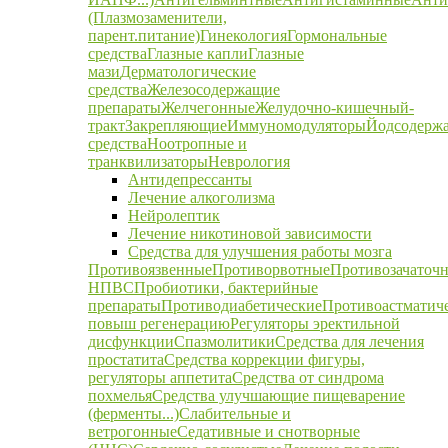
(Плазмозаменители,
парент.питание)
Гинекология
Гормональные
средства
Глазные капли
Глазные
мази
Дерматологические
средства
Железосодержащие
препараты
Желчегонные
Желудочно-кишечный-
тракт
Закрепляющие
Иммуномодуляторы
Йодсодерж
средства
Ноотропные и
транквилизаторы
Неврология
Антидепрессанты
Лечение алкоголизма
Нейролептик
Лечение никотиновой зависимости
Средства для улучшения работы мозга
Противоязвенные
Противорвотные
Противозачаточ
НПВС
Пробиотики, бактерийные
препараты
Противодиабетические
Противоастматич
повыш регенерацию
Регуляторы эректильной
дисфункции
Спазмолитики
Средства для лечения
простатита
Средства коррекции фигуры,
регуляторы аппетита
Средства от синдрома
похмелья
Средства улучшающие пищеварение
(ферменты...)
Слабительные и
ветрогонные
Седативные и снотворные