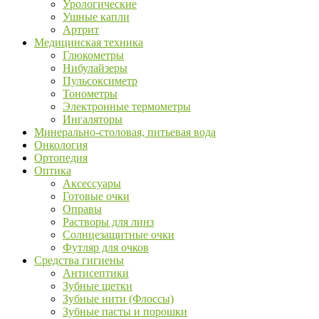
Урологические
Ушные капли
Артрит
Медицинская техника
Глюкометры
Нибулайзеры
Пульсоксиметр
Тонометры
Электронные термометры
Ингаляторы
Минерально-столовая, питьевая вода
Онкология
Ортопедия
Оптика
Аксессуары
Готовые очки
Оправы
Растворы для линз
Солнцезащитные очки
Футляр для очков
Средства гигиены
Антисептики
Зубные щетки
Зубные нити (Флоссы)
Зубные пасты и порошки