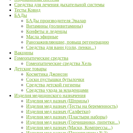
Средства для лечения дыхательной системы
Тесты Ковид
БАДы
БАДы производителя Эвалар
Витамины (поливитамины)
Конфеты и леденцы
Масла эфирные
Ранозаживляющие, повыш регенерацию
Средства для ванн (соли, пенки...)
Вакцины
Гомеопатические средства
Гомеопатические средства Хель
Детские товары
Косметика Джонсон
Соски пустышки бутылочки
Средства детской гигиены
Средства ухода за младенцами
Изделия медицинского назначения
Изделия мед назнач (Шприцы)
Изделия мед назнач (Тесты на беременность)
Изделия мед назнач (Салфетки)
Изделия мед назнач (Пластыри наборы)
Изделия мед назнач (Горчишники, пипетки...)
Изделия мед назнач (Маски, Компрессы...)
Изделия мед назнач (Презервативы №3)