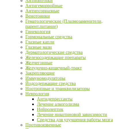
Антибиотики
Антигеморройные
Антипсориазные
Венотоники
Гематологические (Плазмозаменители,
парент.питание)
Гинекология
Гормональные средства
Глазные капли
Глазные мази
Дерматологические средства
Железосодержащие препараты
Желчегонные
Желудочно-кишечный-тракт
Закрепляющие
Иммуномодуляторы
Йодсодержащие средства
Ноотропные и транквилизаторы
Неврология
Антидепрессанты
Лечение алкоголизма
Нейролептик
Лечение никотиновой зависимости
Средства для улучшения работы мозга
Противоязвенные