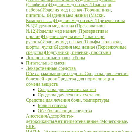
(Салфетки)
Изделия мед назнач (Пластыри
наборы)
Изделия мед назнач (Горчишники,
пипетки...)
Изделия мед назнач (Маски,
Компрессы...)
Изделия мед назнач (Презервативы
№3)
Изделия мед назнач (Презервативы
№12)
Изделия мед назнач (Презервативы
прочие)
Изделия мед назнач (Пластыри
рулоны)
Изделия мед назнач (Гольфы, колготки,
шорты, чулки)
Изделия мед назнач (Перевязочные
средства)
Подгузники, пеленки, простыни
Лекарственные травы, сборы
Питательные смеси
Лекарственные средства
Обеззараживающие средства
Средства для лечения
болезней крови
Средства для нормализации
обмена веществ
Средства для лечения костей
Средства для лечения суставов
Средства для лечения боли, температуры
Боль и спазмы
Обезболивающие средства
Анестезия
Адсорбенты-
детоксиканты
Антигипертензивные (Мочегонные,
БКК,
ИАПФ...)
Антигельминтные
Антигистаминные
Анти