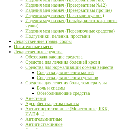
Изделия мед назнач (Презервативы №12)
Изделия мед назнач (Презервативы прочие)
Изделия мед назнач (Пластыри рулоны)
Изделия мед назнач (Гольфы, колготки, шорты,
чулки)
Изделия мед назнач (Перевязочные средства)
Подгузники, пеленки, простыни
Лекарственные травы, сборы
Питательные смеси
Лекарственные средства
Обеззараживающие средства
Средства для лечения болезней крови
Средства для нормализации обмена веществ
Средства для лечения костей
Средства для лечения суставов
Средства для лечения боли, температуры
Боль и спазмы
Обезболивающие средства
Анестезия
Адсорбенты-детоксиканты
Антигипертензивные (Мочегонные, БКК,
ИАПФ...)
Антигельминтные
Антигистаминные