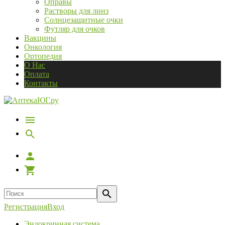
Оправы
Растворы для линз
Солнцезащитные очки
Футляр для очков
Вакцины
Онкология
Ортопедия
О Нас
Оплата
Контакты
Регистрация
Вход
Эндокринная система