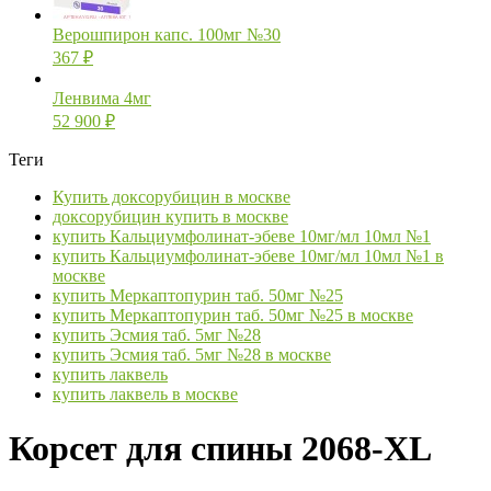
Верошпирон капс. 100мг №30
367
₽
Ленвима 4мг
52 900
₽
Теги
Купить доксорубицин в москве
доксорубицин купить в москве
купить Кальциумфолинат-эбеве 10мг/мл 10мл №1
купить Кальциумфолинат-эбеве 10мг/мл 10мл №1 в
москве
купить Меркаптопурин таб. 50мг №25
купить Меркаптопурин таб. 50мг №25 в москве
купить Эсмия таб. 5мг №28
купить Эсмия таб. 5мг №28 в москве
купить лаквель
купить лаквель в москве
Корсет для спины 2068-XL