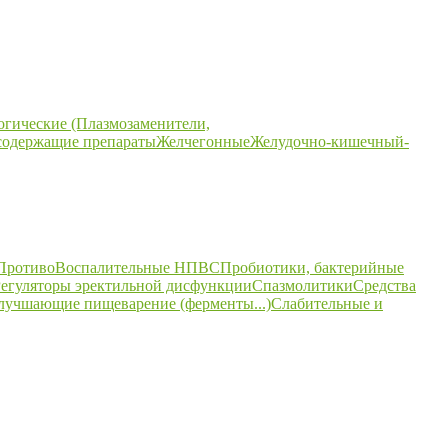
огические (Плазмозаменители,
содержащие препараты
Желчегонные
Желудочно-кишечный-
ПротивоВоспалительные НПВС
Пробиотики, бактерийные
егуляторы эректильной дисфункции
Спазмолитики
Средства
улучшающие пищеварение (ферменты...)
Слабительные и