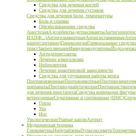
Средства для лечения костей
Средства для лечения суставов
Средства для лечения боли, температуры
Боль и спазмы
Обезболивающие средства
Анестезия
Адсорбенты-детоксиканты
Антигипертен
ИАПФ...)
Антигельминтные
Антигистаминные
Анти
парент.питание)
Гинекология
Гормональные средств
тракт
Закрепляющие
Иммуномодуляторы
Йодсодержа
Антидепрессанты
Лечение алкоголизма
Нейролептик
Лечение никотиновой зависимости
Средства для улучшения работы мозга
Противоязвенные
Противорвотные
Противозачаточ
препараты
Противодиабетические
Противоастматич
для лечения простатита
Средства коррекции фигуры,
ветрогонные
Седативные и снотворные (ЦНС)
Серд
Горло
Ухо
Нос
Урологические
Ушные капли
Артрит
Медицинская техника
Глюкометры
Нибулайзеры
Пульсоксиметр
Тонометры
Минерально-столовая, питьевая вода