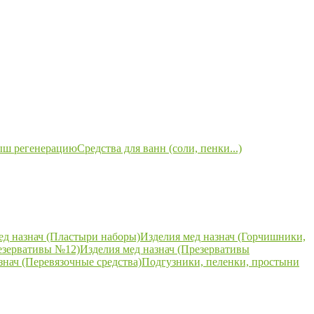
ыш регенерацию
Средства для ванн (соли, пенки...)
ед назнач (Пластыри наборы)
Изделия мед назнач (Горчишники,
езервативы №12)
Изделия мед назнач (Презервативы
знач (Перевязочные средства)
Подгузники, пеленки, простыни