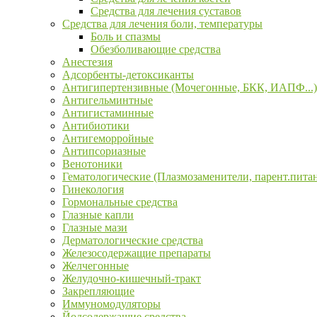
Средства для лечения суставов
Средства для лечения боли, температуры
Боль и спазмы
Обезболивающие средства
Анестезия
Адсорбенты-детоксиканты
Антигипертензивные (Мочегонные, БКК, ИАПФ...)
Антигельминтные
Антигистаминные
Антибиотики
Антигеморройные
Антипсориазные
Венотоники
Гематологические (Плазмозаменители, парент.пита
Гинекология
Гормональные средства
Глазные капли
Глазные мази
Дерматологические средства
Железосодержащие препараты
Желчегонные
Желудочно-кишечный-тракт
Закрепляющие
Иммуномодуляторы
Йодсодержащие средства