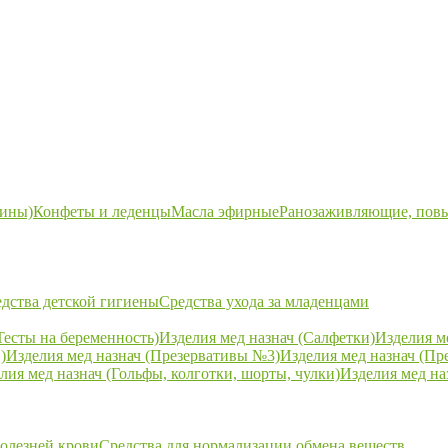
ины)
Конфеты и леденцы
Масла эфирные
Ранозаживляющие, пов
дства детской гигиены
Средства ухода за младенцами
Тесты на беременность)
Изделия мед назнач (Салфетки)
Изделия м
)
Изделия мед назнач (Презервативы №3)
Изделия мед назнач (Пр
лия мед назнач (Гольфы, колготки, шорты, чулки)
Изделия мед на
болезней крови
Средства для нормализации обмена веществ