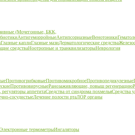
зивные (Мочегонные, БКК,
биотики
Антигеморройные
Антипсориазные
Венотоники
Гематол
а
Глазные капли
Глазные мази
Дерматологические средства
Железо
щие средства
Ноотропные и транквилизаторы
Неврология
ные
Противогрибковые
Противомикробное
Противопедикулезные
еские
Противовирусные
Ранозаживляющие, повыш регенерацию
Р
 регуляторы аппетита
Средства от синдрома похмелья
Средства 
ечно-сосудистые
Лечение полости рта
ЛОР органы
Электронные термометры
Ингаляторы