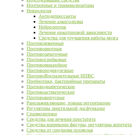
Ноотропные и транквилизаторы
Неврология
Антидепрессанты
Лечение алкоголизма
Нейролептик
Лечение никотиновой зависимости
Средства для улучшения работы мозга
Противоязвенные
Противорвотные
Противозачаточные
Противогрибковые
Противомикробное
Противопедикулезные
ПротивоВоспалительные НПВС
Пробиотики, бактерийные препараты
Противодиабетические
Противоастматические
Противовирусные
Ранозаживляющие, повыш регенерацию
Регуляторы эректильной дисфункции
Спазмолитики
Средства для лечения простатита
Средства коррекции фигуры, регуляторы аппетита
Средства от синдрома похмелья