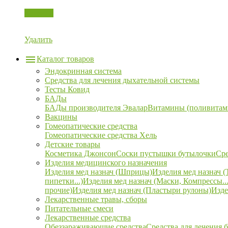
Корзина
Удалить
Каталог товаров
Эндокринная система
Средства для лечения дыхательной системы
Тесты Ковид
БАДы
БАДы производителя Эвалар
Витамины (поливитам
Вакцины
Гомеопатические средства
Гомеопатические средства Хель
Детские товары
Косметика Джонсон
Соски пустышки бутылочки
Сре
Изделия медицинского назначения
Изделия мед назнач (Шприцы)
Изделия мед назнач (
пипетки...)
Изделия мед назнач (Маски, Компрессы...
прочие)
Изделия мед назнач (Пластыри рулоны)
Изде
Лекарственные травы, сборы
Питательные смеси
Лекарственные средства
Обеззараживающие средства
Средства для лечения 