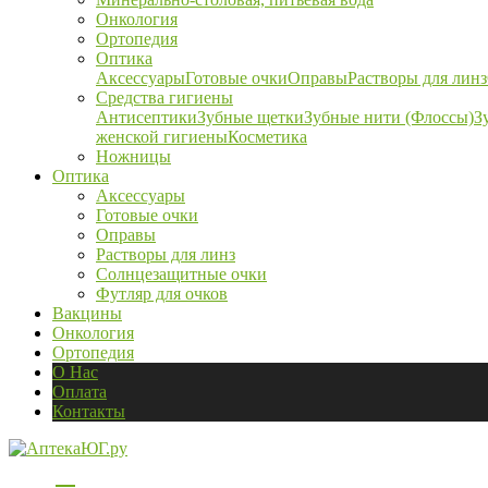
Онкология
Ортопедия
Оптика
Аксессуары
Готовые очки
Оправы
Растворы для линз
Средства гигиены
Антисептики
Зубные щетки
Зубные нити (Флоссы)
З
женской гигиены
Косметика
Ножницы
Оптика
Аксессуары
Готовые очки
Оправы
Растворы для линз
Солнцезащитные очки
Футляр для очков
Вакцины
Онкология
Ортопедия
О Нас
Оплата
Контакты