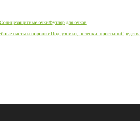
Солнцезащитные очки
Футляр для очков
убные пасты и порошки
Подгузники, пеленки, простыни
Средства