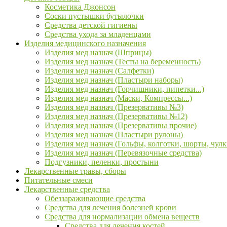
Косметика Джонсон
Соски пустышки бутылочки
Средства детской гигиены
Средства ухода за младенцами
Изделия медицинского назначения
Изделия мед назнач (Шприцы)
Изделия мед назнач (Тесты на беременность)
Изделия мед назнач (Салфетки)
Изделия мед назнач (Пластыри наборы)
Изделия мед назнач (Горчишники, пипетки...)
Изделия мед назнач (Маски, Компрессы...)
Изделия мед назнач (Презервативы №3)
Изделия мед назнач (Презервативы №12)
Изделия мед назнач (Презервативы прочие)
Изделия мед назнач (Пластыри рулоны)
Изделия мед назнач (Гольфы, колготки, шорты, чулк
Изделия мед назнач (Перевязочные средства)
Подгузники, пеленки, простыни
Лекарственные травы, сборы
Питательные смеси
Лекарственные средства
Обеззараживающие средства
Средства для лечения болезней крови
Средства для нормализации обмена веществ
Средства для лечения костей