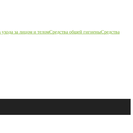
 ухода за лицом и телом
Средства общей гигиены
Средства