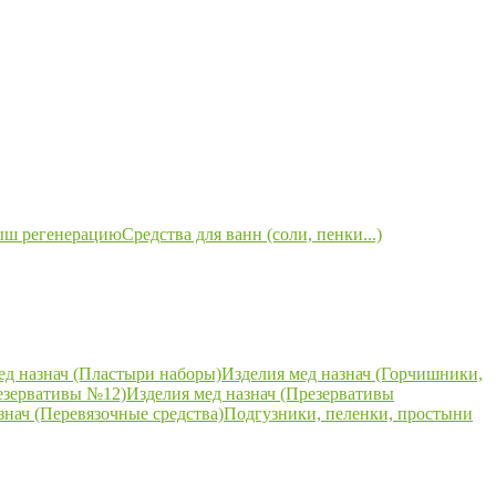
ыш регенерацию
Средства для ванн (соли, пенки...)
ед назнач (Пластыри наборы)
Изделия мед назнач (Горчишники,
езервативы №12)
Изделия мед назнач (Презервативы
знач (Перевязочные средства)
Подгузники, пеленки, простыни