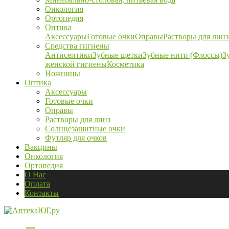
Онкология
Ортопедия
Оптика
Аксессуары
Готовые очки
Оправы
Растворы для линз
Средства гигиены
Антисептики
Зубные щетки
Зубные нити (Флоссы)
З
женской гигиены
Косметика
Ножницы
Оптика
Аксессуары
Готовые очки
Оправы
Растворы для линз
Солнцезащитные очки
Футляр для очков
Вакцины
Онкология
Ортопедия
О Нас
Оплата
Контакты