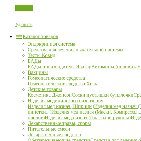
Корзина
Удалить
Каталог товаров
Эндокринная система
Средства для лечения дыхательной системы
Тесты Ковид
БАДы
БАДы производителя Эвалар
Витамины (поливитам
Вакцины
Гомеопатические средства
Гомеопатические средства Хель
Детские товары
Косметика Джонсон
Соски пустышки бутылочки
Сре
Изделия медицинского назначения
Изделия мед назнач (Шприцы)
Изделия мед назнач (
пипетки...)
Изделия мед назнач (Маски, Компрессы...
прочие)
Изделия мед назнач (Пластыри рулоны)
Изде
Лекарственные травы, сборы
Питательные смеси
Лекарственные средства
Обеззараживающие средства
Средства для лечения 