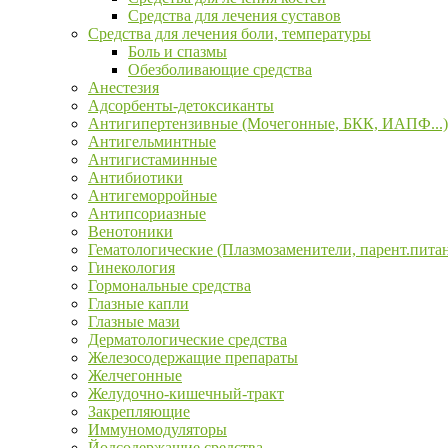
Средства для лечения суставов
Средства для лечения боли, температуры
Боль и спазмы
Обезболивающие средства
Анестезия
Адсорбенты-детоксиканты
Антигипертензивные (Мочегонные, БКК, ИАПФ...)
Антигельминтные
Антигистаминные
Антибиотики
Антигеморройные
Антипсориазные
Венотоники
Гематологические (Плазмозаменители, парент.пита
Гинекология
Гормональные средства
Глазные капли
Глазные мази
Дерматологические средства
Железосодержащие препараты
Желчегонные
Желудочно-кишечный-тракт
Закрепляющие
Иммуномодуляторы
Йодсодержащие средства