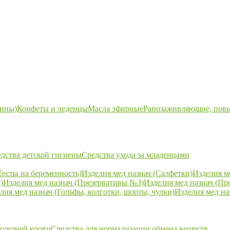
ины)
Конфеты и леденцы
Масла эфирные
Ранозаживляющие, пов
дства детской гигиены
Средства ухода за младенцами
Тесты на беременность)
Изделия мед назнач (Салфетки)
Изделия м
)
Изделия мед назнач (Презервативы №3)
Изделия мед назнач (Пр
лия мед назнач (Гольфы, колготки, шорты, чулки)
Изделия мед на
болезней крови
Средства для нормализации обмена веществ