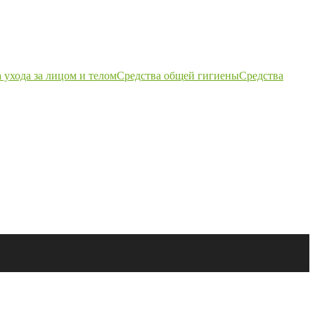
 ухода за лицом и телом
Средства общей гигиены
Средства