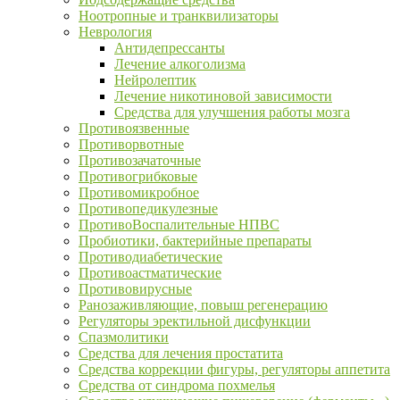
Ноотропные и транквилизаторы
Неврология
Антидепрессанты
Лечение алкоголизма
Нейролептик
Лечение никотиновой зависимости
Средства для улучшения работы мозга
Противоязвенные
Противорвотные
Противозачаточные
Противогрибковые
Противомикробное
Противопедикулезные
ПротивоВоспалительные НПВС
Пробиотики, бактерийные препараты
Противодиабетические
Противоастматические
Противовирусные
Ранозаживляющие, повыш регенерацию
Регуляторы эректильной дисфункции
Спазмолитики
Средства для лечения простатита
Средства коррекции фигуры, регуляторы аппетита
Средства от синдрома похмелья