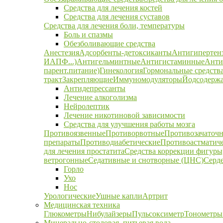
Средства для лечения костей
Средства для лечения суставов
Средства для лечения боли, температуры
Боль и спазмы
Обезболивающие средства
Анестезия
Адсорбенты-детоксиканты
Антигипертен
ИАПФ...)
Антигельминтные
Антигистаминные
Анти
парент.питание)
Гинекология
Гормональные средств
тракт
Закрепляющие
Иммуномодуляторы
Йодсодержа
Антидепрессанты
Лечение алкоголизма
Нейролептик
Лечение никотиновой зависимости
Средства для улучшения работы мозга
Противоязвенные
Противорвотные
Противозачаточ
препараты
Противодиабетические
Противоастматич
для лечения простатита
Средства коррекции фигуры,
ветрогонные
Седативные и снотворные (ЦНС)
Серд
Горло
Ухо
Нос
Урологические
Ушные капли
Артрит
Медицинская техника
Глюкометры
Нибулайзеры
Пульсоксиметр
Тонометры
Минерально-столовая, питьевая вода