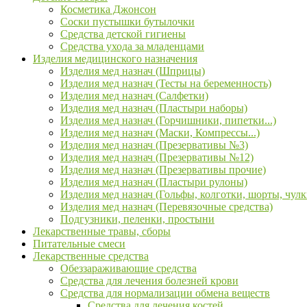
Косметика Джонсон
Соски пустышки бутылочки
Средства детской гигиены
Средства ухода за младенцами
Изделия медицинского назначения
Изделия мед назнач (Шприцы)
Изделия мед назнач (Тесты на беременность)
Изделия мед назнач (Салфетки)
Изделия мед назнач (Пластыри наборы)
Изделия мед назнач (Горчишники, пипетки...)
Изделия мед назнач (Маски, Компрессы...)
Изделия мед назнач (Презервативы №3)
Изделия мед назнач (Презервативы №12)
Изделия мед назнач (Презервативы прочие)
Изделия мед назнач (Пластыри рулоны)
Изделия мед назнач (Гольфы, колготки, шорты, чулк
Изделия мед назнач (Перевязочные средства)
Подгузники, пеленки, простыни
Лекарственные травы, сборы
Питательные смеси
Лекарственные средства
Обеззараживающие средства
Средства для лечения болезней крови
Средства для нормализации обмена веществ
Средства для лечения костей