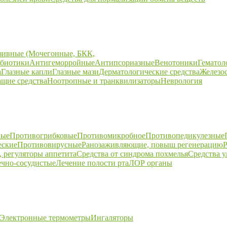
зивные (Мочегонные, БКК,
биотики
Антигеморройные
Антипсориазные
Венотоники
Гематол
а
Глазные капли
Глазные мази
Дерматологические средства
Железо
щие средства
Ноотропные и транквилизаторы
Неврология
ные
Противогрибковые
Противомикробное
Противопедикулезные
еские
Противовирусные
Ранозаживляющие, повыш регенерацию
Р
 регуляторы аппетита
Средства от синдрома похмелья
Средства 
ечно-сосудистые
Лечение полости рта
ЛОР органы
Электронные термометры
Ингаляторы