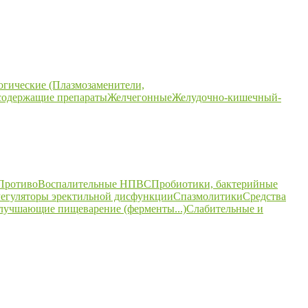
огические (Плазмозаменители,
содержащие препараты
Желчегонные
Желудочно-кишечный-
ПротивоВоспалительные НПВС
Пробиотики, бактерийные
егуляторы эректильной дисфункции
Спазмолитики
Средства
улучшающие пищеварение (ферменты...)
Слабительные и