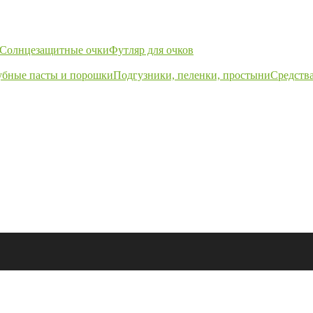
Солнцезащитные очки
Футляр для очков
убные пасты и порошки
Подгузники, пеленки, простыни
Средства