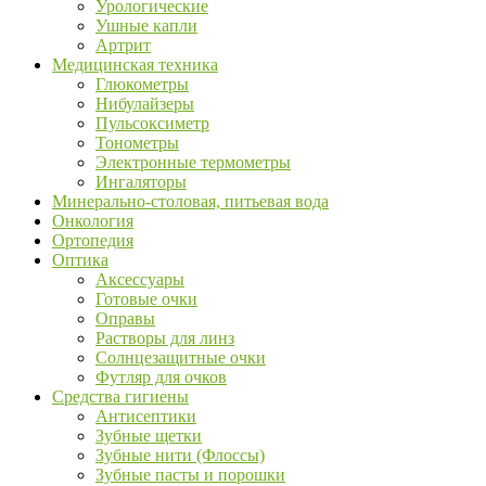
Урологические
Ушные капли
Артрит
Медицинская техника
Глюкометры
Нибулайзеры
Пульсоксиметр
Тонометры
Электронные термометры
Ингаляторы
Минерально-столовая, питьевая вода
Онкология
Ортопедия
Оптика
Аксессуары
Готовые очки
Оправы
Растворы для линз
Солнцезащитные очки
Футляр для очков
Средства гигиены
Антисептики
Зубные щетки
Зубные нити (Флоссы)
Зубные пасты и порошки