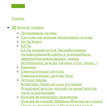
Корзина
Удалить
Каталог товаров
Эндокринная система
Средства для лечения дыхательной системы
Тесты Ковид
БАДы
БАДы производителя Эвалар
Витамины
(поливитамины)
Конфеты и леденцы
Масла
эфирные
Ранозаживляющие, повыш
регенерацию
Средства для ванн (соли, пенки...)
Вакцины
Гомеопатические средства
Гомеопатические средства Хель
Детские товары
Косметика Джонсон
Соски пустышки
бутылочки
Средства детской гигиены
Средства
ухода за младенцами
Изделия медицинского назначения
Изделия мед назнач (Шприцы)
Изделия мед назнач
(Тесты на беременность)
Изделия мед назнач