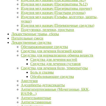
Изделия мед назнач (Презервативы №12)
Изделия мед назнач (Презервативы прочие)
Изделия мед назнач (Пластыри рулоны)
Изделия мед назнач (Гольфы, колготки, шорты,
чулки)
Изделия мед назнач (Перевязочные средства)
Подгузники, пеленки, простыни
Лекарственные травы, сборы
Питательные смеси
Лекарственные средства
Обеззараживающие средства
Средства для лечения болезней крови
Средства для нормализации обмена веществ
Средства для лечения костей
Средства для лечения суставов
Средства для лечения боли, температуры
Боль и спазмы
Обезболивающие средства
Анестезия
Адсорбенты-детоксиканты
Антигипертензивные (Мочегонные, БКК,
ИАПФ...)
Антигельминтные
Антигистаминные