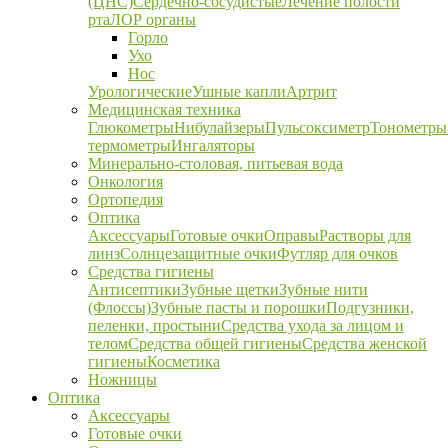
(ЦНС)
Сердечно-сосудистые
Лечение полости
рта
ЛОР органы
Горло
Ухо
Нос
Урологические
Ушные капли
Артрит
Медицинская техника
Глюкометры
Нибулайзеры
Пульсоксиметр
Тонометры
термометры
Ингаляторы
Минерально-столовая, питьевая вода
Онкология
Ортопедия
Оптика
Аксессуары
Готовые очки
Оправы
Растворы для
линз
Солнцезащитные очки
Футляр для очков
Средства гигиены
Антисептики
Зубные щетки
Зубные нити
(Флоссы)
Зубные пасты и порошки
Подгузники,
пеленки, простыни
Средства ухода за лицом и
телом
Средства общей гигиены
Средства женской
гигиены
Косметика
Ножницы
Оптика
Аксессуары
Готовые очки