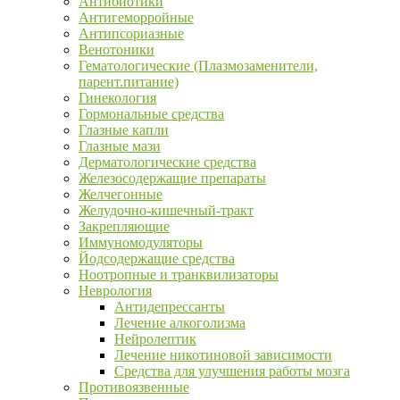
Антибиотики
Антигеморройные
Антипсориазные
Венотоники
Гематологические (Плазмозаменители,
парент.питание)
Гинекология
Гормональные средства
Глазные капли
Глазные мази
Дерматологические средства
Железосодержащие препараты
Желчегонные
Желудочно-кишечный-тракт
Закрепляющие
Иммуномодуляторы
Йодсодержащие средства
Ноотропные и транквилизаторы
Неврология
Антидепрессанты
Лечение алкоголизма
Нейролептик
Лечение никотиновой зависимости
Средства для улучшения работы мозга
Противоязвенные