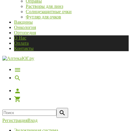
Оправы
Растворы для линз
Солнцезащитные очки
Футляр для очков
Вакцины
Онкология
Ортопедия
О Нас
Оплата
Контакты
Регистрация
Вход
Эндокринная система