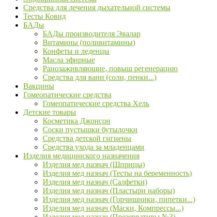
Средства для лечения дыхательной системы
Тесты Ковид
БАДы
БАДы производителя Эвалар
Витамины (поливитамины)
Конфеты и леденцы
Масла эфирные
Ранозаживляющие, повыш регенерацию
Средства для ванн (соли, пенки...)
Вакцины
Гомеопатические средства
Гомеопатические средства Хель
Детские товары
Косметика Джонсон
Соски пустышки бутылочки
Средства детской гигиены
Средства ухода за младенцами
Изделия медицинского назначения
Изделия мед назнач (Шприцы)
Изделия мед назнач (Тесты на беременность)
Изделия мед назнач (Салфетки)
Изделия мед назнач (Пластыри наборы)
Изделия мед назнач (Горчишники, пипетки...)
Изделия мед назнач (Маски, Компрессы...)
Изделия мед назнач (Презервативы №3)