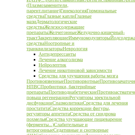
(Плазмозаменители,
парент.питание)
Гинекология
Гормональные
средства
Глазные капли
Глазные
мази
Дерматологические
средства
Железосодержащие
препараты
Желчегонные
Желудочно-кишечный-
тракт
Закрепляющие
Иммуномодуляторы
Йодсодерж
средства
Ноотропные и
транквилизаторы
Неврология
Антидепрессанты
Лечение алкоголизма
Нейролептик
Лечение никотиновой зависимости
Средства для улучшения работы мозга
Противоязвенные
Противорвотные
Противозачаточ
НПВС
Пробиотики, бактерийные
препараты
Противодиабетические
Противоастматич
повыш регенерацию
Регуляторы эректильной
дисфункции
Спазмолитики
Средства для лечения
простатита
Средства коррекции фигуры,
регуляторы аппетита
Средства от синдрома
похмелья
Средства улучшающие пищеварение
(ферменты...)
Слабительные и
ветрогонные
Седативные и снотворные