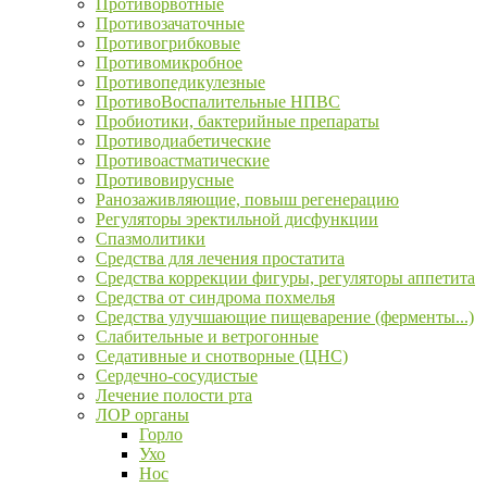
Противорвотные
Противозачаточные
Противогрибковые
Противомикробное
Противопедикулезные
ПротивоВоспалительные НПВС
Пробиотики, бактерийные препараты
Противодиабетические
Противоастматические
Противовирусные
Ранозаживляющие, повыш регенерацию
Регуляторы эректильной дисфункции
Спазмолитики
Средства для лечения простатита
Средства коррекции фигуры, регуляторы аппетита
Средства от синдрома похмелья
Средства улучшающие пищеварение (ферменты...)
Слабительные и ветрогонные
Седативные и снотворные (ЦНС)
Сердечно-сосудистые
Лечение полости рта
ЛОР органы
Горло
Ухо
Нос