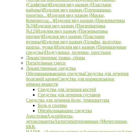
(Салфетки)
Изделия мед назнач (Пластыри
наборы)
Изделия мед назнач (Горчишники,
пипетки...)
Изделия мед назнач (Маски,
Компрессы...)
Изделия мед назнач (Презервативы
№3)
Изделия мед назнач (Презервативы
№12)
Изделия мед назнач (Презервативы
прочие)
Изделия мед назнач (Пластыри
рулоны)
Изделия мед назнач (Гольфы, колготки,
шорты, чулки)
Изделия мед назнач (Перевязочные
средства)
Подгузники, пеленки, простыни
Лекарственные травы, сборы
Питательные смеси
Лекарственные средства
Обеззараживающие средства
Средства для лечения
болезней крови
Средства для нормализации
обмена веществ
Средства для лечения костей
Средства для лечения суставов
Средства для лечения боли, температуры
Боль и спазмы
Обезболивающие средства
Анестезия
Адсорбенты-
детоксиканты
Антигипертензивные (Мочегонные,
БКК,
ИАПФ...)
Антигельминтные
Антигистаминные
Анти