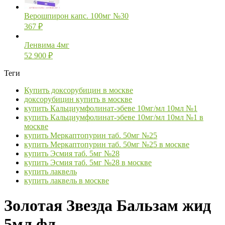
Верошпирон капс. 100мг №30
367
₽
Ленвима 4мг
52 900
₽
Теги
Купить доксорубицин в москве
доксорубицин купить в москве
купить Кальциумфолинат-эбеве 10мг/мл 10мл №1
купить Кальциумфолинат-эбеве 10мг/мл 10мл №1 в
москве
купить Меркаптопурин таб. 50мг №25
купить Меркаптопурин таб. 50мг №25 в москве
купить Эсмия таб. 5мг №28
купить Эсмия таб. 5мг №28 в москве
купить лаквель
купить лаквель в москве
Золотая Звезда Бальзам жид
5мл фл.