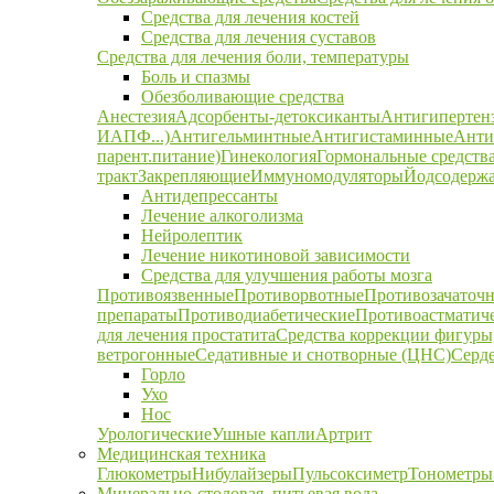
Средства для лечения костей
Средства для лечения суставов
Средства для лечения боли, температуры
Боль и спазмы
Обезболивающие средства
Анестезия
Адсорбенты-детоксиканты
Антигипертен
ИАПФ...)
Антигельминтные
Антигистаминные
Анти
парент.питание)
Гинекология
Гормональные средств
тракт
Закрепляющие
Иммуномодуляторы
Йодсодержа
Антидепрессанты
Лечение алкоголизма
Нейролептик
Лечение никотиновой зависимости
Средства для улучшения работы мозга
Противоязвенные
Противорвотные
Противозачаточ
препараты
Противодиабетические
Противоастматич
для лечения простатита
Средства коррекции фигуры,
ветрогонные
Седативные и снотворные (ЦНС)
Серд
Горло
Ухо
Нос
Урологические
Ушные капли
Артрит
Медицинская техника
Глюкометры
Нибулайзеры
Пульсоксиметр
Тонометры
Минерально-столовая, питьевая вода