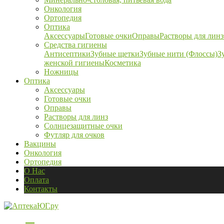
Онкология
Ортопедия
Оптика
Аксессуары
Готовые очки
Оправы
Растворы для линз
Средства гигиены
Антисептики
Зубные щетки
Зубные нити (Флоссы)
З
женской гигиены
Косметика
Ножницы
Оптика
Аксессуары
Готовые очки
Оправы
Растворы для линз
Солнцезащитные очки
Футляр для очков
Вакцины
Онкология
Ортопедия
О Нас
Оплата
Контакты