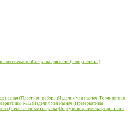
ыш регенерацию
Средства для ванн (соли, пенки...)
ед назнач (Пластыри наборы)
Изделия мед назнач (Горчишники,
езервативы №12)
Изделия мед назнач (Презервативы
знач (Перевязочные средства)
Подгузники, пеленки, простыни