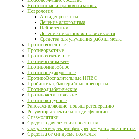
Ноотропные и транквилизаторы
Неврология
Антидепрессанты
Лечение алкоголизма
Нейролептик
Лечение никотиновой зависимости
Средства для улучшения работы мозга
Противоязвенные
Противорвотные
Противозачаточные
Противогрибковые
Противомикробное
Противопедикулезные
ПротивоВоспалительные НПВС
Пробиотики, бактерийные препараты
Противодиабетические
Противоастматические
Противовирусные
Ранозаживляющие, повыш регенерацию
Регуляторы эректильной дисфункции
Спазмолитики
Средства для лечения простатита
Средства коррекции фигуры, регуляторы аппетита
Средства от синдрома похмелья