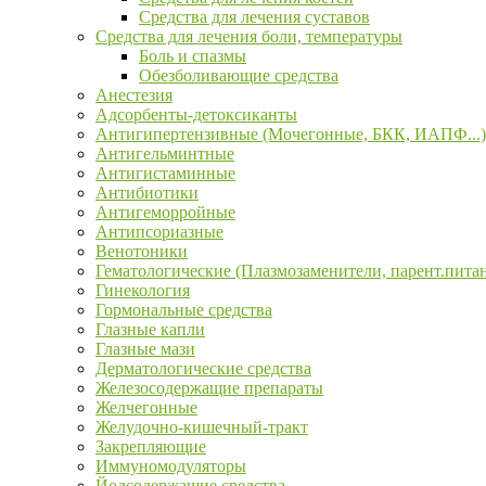
Средства для лечения суставов
Средства для лечения боли, температуры
Боль и спазмы
Обезболивающие средства
Анестезия
Адсорбенты-детоксиканты
Антигипертензивные (Мочегонные, БКК, ИАПФ...)
Антигельминтные
Антигистаминные
Антибиотики
Антигеморройные
Антипсориазные
Венотоники
Гематологические (Плазмозаменители, парент.пита
Гинекология
Гормональные средства
Глазные капли
Глазные мази
Дерматологические средства
Железосодержащие препараты
Желчегонные
Желудочно-кишечный-тракт
Закрепляющие
Иммуномодуляторы
Йодсодержащие средства