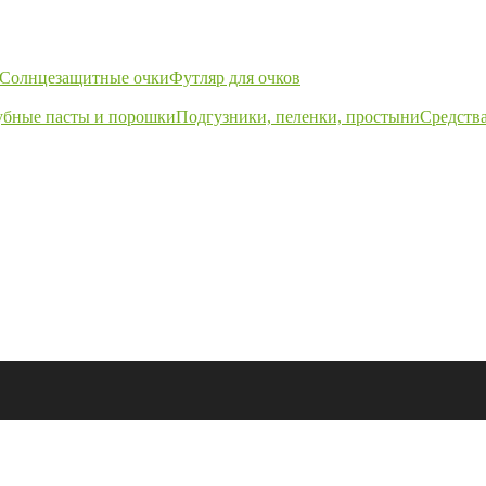
Солнцезащитные очки
Футляр для очков
убные пасты и порошки
Подгузники, пеленки, простыни
Средства