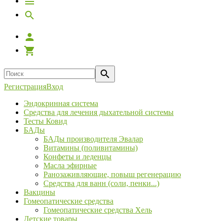
Регистрация
Вход
Эндокринная система
Средства для лечения дыхательной системы
Тесты Ковид
БАДы
БАДы производителя Эвалар
Витамины (поливитамины)
Конфеты и леденцы
Масла эфирные
Ранозаживляющие, повыш регенерацию
Средства для ванн (соли, пенки...)
Вакцины
Гомеопатические средства
Гомеопатические средства Хель
Детские товары