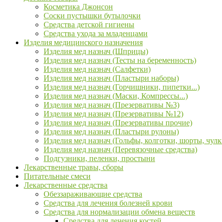
Косметика Джонсон
Соски пустышки бутылочки
Средства детской гигиены
Средства ухода за младенцами
Изделия медицинского назначения
Изделия мед назнач (Шприцы)
Изделия мед назнач (Тесты на беременность)
Изделия мед назнач (Салфетки)
Изделия мед назнач (Пластыри наборы)
Изделия мед назнач (Горчишники, пипетки...)
Изделия мед назнач (Маски, Компрессы...)
Изделия мед назнач (Презервативы №3)
Изделия мед назнач (Презервативы №12)
Изделия мед назнач (Презервативы прочие)
Изделия мед назнач (Пластыри рулоны)
Изделия мед назнач (Гольфы, колготки, шорты, чулк
Изделия мед назнач (Перевязочные средства)
Подгузники, пеленки, простыни
Лекарственные травы, сборы
Питательные смеси
Лекарственные средства
Обеззараживающие средства
Средства для лечения болезней крови
Средства для нормализации обмена веществ
Средства для лечения костей