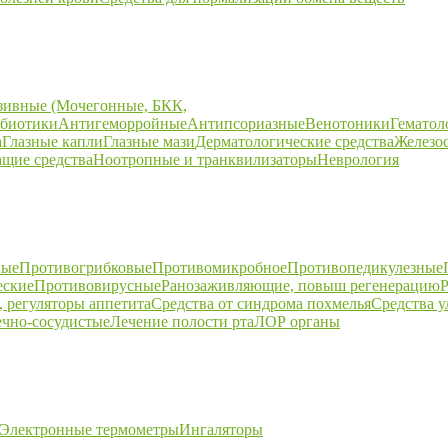
зивные (Мочегонные, БКК,
биотики
Антигеморройные
Антипсориазные
Венотоники
Гематол
а
Глазные капли
Глазные мази
Дерматологические средства
Железо
щие средства
Ноотропные и транквилизаторы
Неврология
ные
Противогрибковые
Противомикробное
Противопедикулезные
еские
Противовирусные
Ранозаживляющие, повыш регенерацию
Р
 регуляторы аппетита
Средства от синдрома похмелья
Средства 
ечно-сосудистые
Лечение полости рта
ЛОР органы
Электронные термометры
Ингаляторы