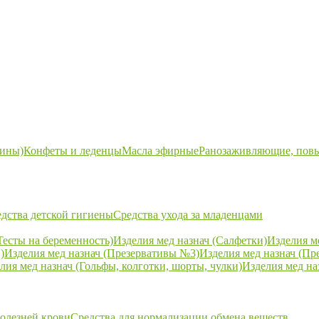
ины)
Конфеты и леденцы
Масла эфирные
Ранозаживляющие, пов
дства детской гигиены
Средства ухода за младенцами
Тесты на беременность)
Изделия мед назнач (Салфетки)
Изделия м
)
Изделия мед назнач (Презервативы №3)
Изделия мед назнач (Пр
лия мед назнач (Гольфы, колготки, шорты, чулки)
Изделия мед на
болезней крови
Средства для нормализации обмена веществ