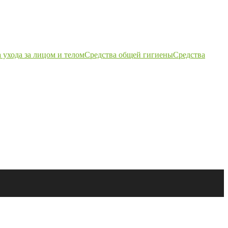
 ухода за лицом и телом
Средства общей гигиены
Средства