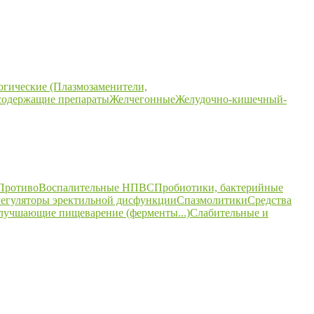
огические (Плазмозаменители,
содержащие препараты
Желчегонные
Желудочно-кишечный-
ПротивоВоспалительные НПВС
Пробиотики, бактерийные
егуляторы эректильной дисфункции
Спазмолитики
Средства
улучшающие пищеварение (ферменты...)
Слабительные и