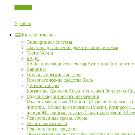
Корзина
Удалить
Каталог товаров
Эндокринная система
Средства для лечения дыхательной системы
Тесты Ковид
БАДы
БАДы производителя Эвалар
Витамины (поливитам
Вакцины
Гомеопатические средства
Гомеопатические средства Хель
Детские товары
Косметика Джонсон
Соски пустышки бутылочки
Сре
Изделия медицинского назначения
Изделия мед назнач (Шприцы)
Изделия мед назнач (
пипетки...)
Изделия мед назнач (Маски, Компрессы...
прочие)
Изделия мед назнач (Пластыри рулоны)
Изде
Лекарственные травы, сборы
Питательные смеси
Лекарственные средства
Обеззараживающие средства
Средства для лечения 