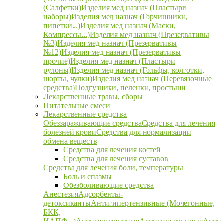
(Салфетки)
Изделия мед назнач (Пластыри
наборы)
Изделия мед назнач (Горчишники,
пипетки...)
Изделия мед назнач (Маски,
Компрессы...)
Изделия мед назнач (Презервативы
№3)
Изделия мед назнач (Презервативы
№12)
Изделия мед назнач (Презервативы
прочие)
Изделия мед назнач (Пластыри
рулоны)
Изделия мед назнач (Гольфы, колготки,
шорты, чулки)
Изделия мед назнач (Перевязочные
средства)
Подгузники, пеленки, простыни
Лекарственные травы, сборы
Питательные смеси
Лекарственные средства
Обеззараживающие средства
Средства для лечения
болезней крови
Средства для нормализации
обмена веществ
Средства для лечения костей
Средства для лечения суставов
Средства для лечения боли, температуры
Боль и спазмы
Обезболивающие средства
Анестезия
Адсорбенты-
детоксиканты
Антигипертензивные (Мочегонные,
БКК,
ИАПФ...)
Антигельминтные
Антигистаминные
Анти