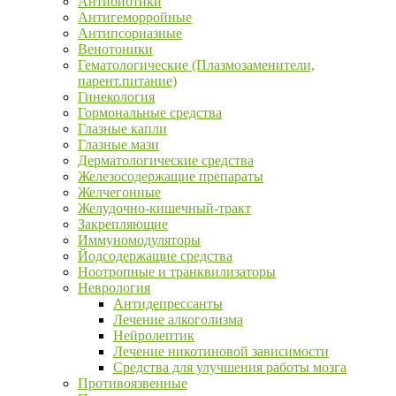
Антибиотики
Антигеморройные
Антипсориазные
Венотоники
Гематологические (Плазмозаменители,
парент.питание)
Гинекология
Гормональные средства
Глазные капли
Глазные мази
Дерматологические средства
Железосодержащие препараты
Желчегонные
Желудочно-кишечный-тракт
Закрепляющие
Иммуномодуляторы
Йодсодержащие средства
Ноотропные и транквилизаторы
Неврология
Антидепрессанты
Лечение алкоголизма
Нейролептик
Лечение никотиновой зависимости
Средства для улучшения работы мозга
Противоязвенные