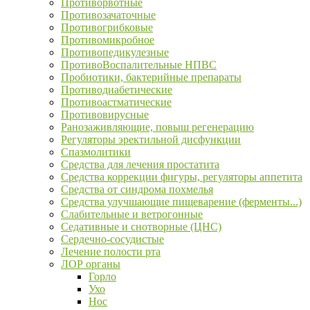
Противорвотные
Противозачаточные
Противогрибковые
Противомикробное
Противопедикулезные
ПротивоВоспалительные НПВС
Пробиотики, бактерийные препараты
Противодиабетические
Противоастматические
Противовирусные
Ранозаживляющие, повыш регенерацию
Регуляторы эректильной дисфункции
Спазмолитики
Средства для лечения простатита
Средства коррекции фигуры, регуляторы аппетита
Средства от синдрома похмелья
Средства улучшающие пищеварение (ферменты...)
Слабительные и ветрогонные
Седативные и снотворные (ЦНС)
Сердечно-сосудистые
Лечение полости рта
ЛОР органы
Горло
Ухо
Нос