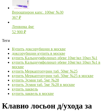
Верошпирон капс. 100мг №30
367
₽
Ленвима 4мг
52 900
₽
Теги
Купить доксорубицин в москве
доксорубицин купить в москве
купить Кальциумфолинат-эбеве 10мг/мл 10мл №1
купить Кальциумфолинат-эбеве 10мг/мл 10мл №1 в
москве
купить Меркаптопурин таб. 50мг №25
купить Меркаптопурин таб. 50мг №25 в москве
купить Эсмия таб. 5мг №28
купить Эсмия таб. 5мг №28 в москве
купить лаквель
купить лаквель в москве
Клавио лосьон д/ухода за