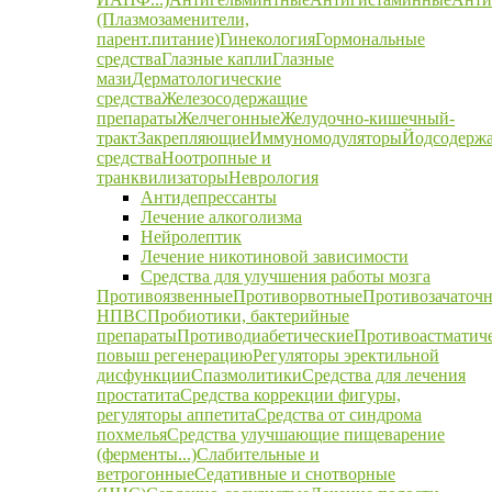
(Плазмозаменители,
парент.питание)
Гинекология
Гормональные
средства
Глазные капли
Глазные
мази
Дерматологические
средства
Железосодержащие
препараты
Желчегонные
Желудочно-кишечный-
тракт
Закрепляющие
Иммуномодуляторы
Йодсодерж
средства
Ноотропные и
транквилизаторы
Неврология
Антидепрессанты
Лечение алкоголизма
Нейролептик
Лечение никотиновой зависимости
Средства для улучшения работы мозга
Противоязвенные
Противорвотные
Противозачаточ
НПВС
Пробиотики, бактерийные
препараты
Противодиабетические
Противоастматич
повыш регенерацию
Регуляторы эректильной
дисфункции
Спазмолитики
Средства для лечения
простатита
Средства коррекции фигуры,
регуляторы аппетита
Средства от синдрома
похмелья
Средства улучшающие пищеварение
(ферменты...)
Слабительные и
ветрогонные
Седативные и снотворные