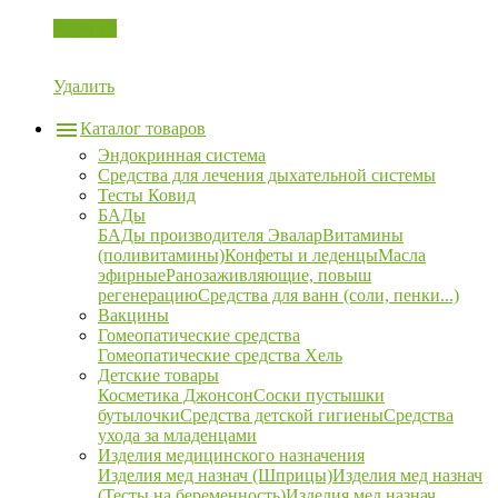
Корзина
Удалить
Каталог товаров
Эндокринная система
Средства для лечения дыхательной системы
Тесты Ковид
БАДы
БАДы производителя Эвалар
Витамины
(поливитамины)
Конфеты и леденцы
Масла
эфирные
Ранозаживляющие, повыш
регенерацию
Средства для ванн (соли, пенки...)
Вакцины
Гомеопатические средства
Гомеопатические средства Хель
Детские товары
Косметика Джонсон
Соски пустышки
бутылочки
Средства детской гигиены
Средства
ухода за младенцами
Изделия медицинского назначения
Изделия мед назнач (Шприцы)
Изделия мед назнач
(Тесты на беременность)
Изделия мед назнач