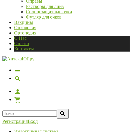
Оправы
Растворы для линз
Солнцезащитные очки
Футляр для очков
Вакцины
Онкология
Ортопедия
О Нас
Оплата
Контакты
Регистрация
Вход
Эндокринная система