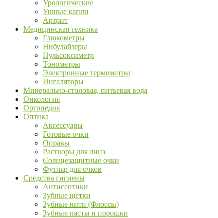
Урологические
Ушные капли
Артрит
Медицинская техника
Глюкометры
Нибулайзеры
Пульсоксиметр
Тонометры
Электронные термометры
Ингаляторы
Минерально-столовая, питьевая вода
Онкология
Ортопедия
Оптика
Аксессуары
Готовые очки
Оправы
Растворы для линз
Солнцезащитные очки
Футляр для очков
Средства гигиены
Антисептики
Зубные щетки
Зубные нити (Флоссы)
Зубные пасты и порошки