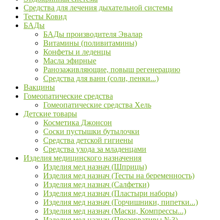
Средства для лечения дыхательной системы
Тесты Ковид
БАДы
БАДы производителя Эвалар
Витамины (поливитамины)
Конфеты и леденцы
Масла эфирные
Ранозаживляющие, повыш регенерацию
Средства для ванн (соли, пенки...)
Вакцины
Гомеопатические средства
Гомеопатические средства Хель
Детские товары
Косметика Джонсон
Соски пустышки бутылочки
Средства детской гигиены
Средства ухода за младенцами
Изделия медицинского назначения
Изделия мед назнач (Шприцы)
Изделия мед назнач (Тесты на беременность)
Изделия мед назнач (Салфетки)
Изделия мед назнач (Пластыри наборы)
Изделия мед назнач (Горчишники, пипетки...)
Изделия мед назнач (Маски, Компрессы...)
Изделия мед назнач (Презервативы №3)