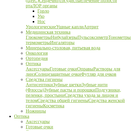
(ЦНС)
Сердечно-сосудистые
Лечение полости
рта
ЛОР органы
Горло
Ухо
Нос
Урологические
Ушные капли
Артрит
Медицинская техника
Глюкометры
Нибулайзеры
Пульсоксиметр
Тонометры
термометры
Ингаляторы
Минерально-столовая, питьевая вода
Онкология
Ортопедия
Оптика
Аксессуары
Готовые очки
Оправы
Растворы для
линз
Солнцезащитные очки
Футляр для очков
Средства гигиены
Антисептики
Зубные щетки
Зубные нити
(Флоссы)
Зубные пасты и порошки
Подгузники,
пеленки, простыни
Средства ухода за лицом и
телом
Средства общей гигиены
Средства женской
гигиены
Косметика
Ножницы
Оптика
Аксессуары
Готовые очки