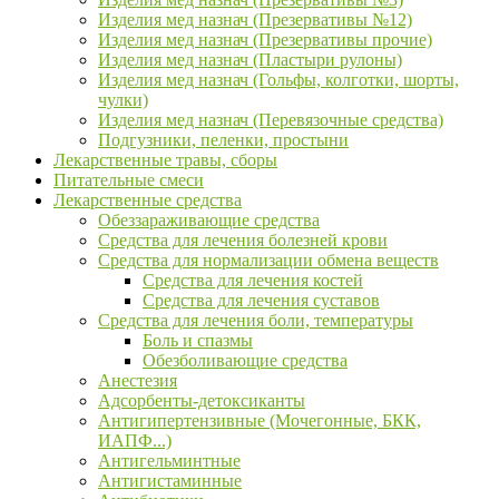
Изделия мед назнач (Презервативы №12)
Изделия мед назнач (Презервативы прочие)
Изделия мед назнач (Пластыри рулоны)
Изделия мед назнач (Гольфы, колготки, шорты,
чулки)
Изделия мед назнач (Перевязочные средства)
Подгузники, пеленки, простыни
Лекарственные травы, сборы
Питательные смеси
Лекарственные средства
Обеззараживающие средства
Средства для лечения болезней крови
Средства для нормализации обмена веществ
Средства для лечения костей
Средства для лечения суставов
Средства для лечения боли, температуры
Боль и спазмы
Обезболивающие средства
Анестезия
Адсорбенты-детоксиканты
Антигипертензивные (Мочегонные, БКК,
ИАПФ...)
Антигельминтные
Антигистаминные