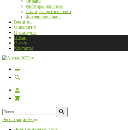
Оправы
Растворы для линз
Солнцезащитные очки
Футляр для очков
Вакцины
Онкология
Ортопедия
О Нас
Оплата
Контакты
Регистрация
Вход
Эндокринная система