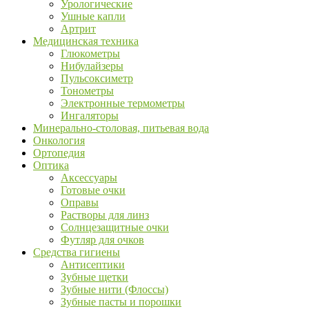
Урологические
Ушные капли
Артрит
Медицинская техника
Глюкометры
Нибулайзеры
Пульсоксиметр
Тонометры
Электронные термометры
Ингаляторы
Минерально-столовая, питьевая вода
Онкология
Ортопедия
Оптика
Аксессуары
Готовые очки
Оправы
Растворы для линз
Солнцезащитные очки
Футляр для очков
Средства гигиены
Антисептики
Зубные щетки
Зубные нити (Флоссы)
Зубные пасты и порошки