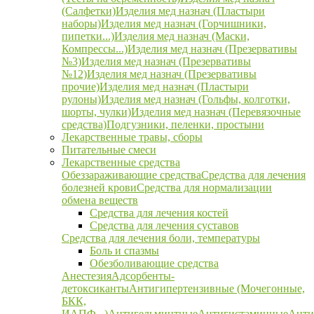
(Салфетки)
Изделия мед назнач (Пластыри
наборы)
Изделия мед назнач (Горчишники,
пипетки...)
Изделия мед назнач (Маски,
Компрессы...)
Изделия мед назнач (Презервативы
№3)
Изделия мед назнач (Презервативы
№12)
Изделия мед назнач (Презервативы
прочие)
Изделия мед назнач (Пластыри
рулоны)
Изделия мед назнач (Гольфы, колготки,
шорты, чулки)
Изделия мед назнач (Перевязочные
средства)
Подгузники, пеленки, простыни
Лекарственные травы, сборы
Питательные смеси
Лекарственные средства
Обеззараживающие средства
Средства для лечения
болезней крови
Средства для нормализации
обмена веществ
Средства для лечения костей
Средства для лечения суставов
Средства для лечения боли, температуры
Боль и спазмы
Обезболивающие средства
Анестезия
Адсорбенты-
детоксиканты
Антигипертензивные (Мочегонные,
БКК,
ИАПФ...)
Антигельминтные
Антигистаминные
Анти