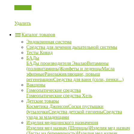
Корзина
Удалить
Каталог товаров
Эндокринная система
Средства для лечения дыхательной системы
Тесты Ковид
БАДы
БАДы производителя Эвалар
Витамины
(поливитамины)
Конфеты и леденцы
Масла
эфирные
Ранозаживляющие, повыш
регенерацию
Средства для ванн (соли, пенки...)
Вакцины
Гомеопатические средства
Гомеопатические средства Хель
Детские товары
Косметика Джонсон
Соски пустышки
бутылочки
Средства детской гигиены
Средства
ухода за младенцами
Изделия медицинского назначения
Изделия мед назнач (Шприцы)
Изделия мед назнач
(Тесты на беременность)
Изделия мед назнач