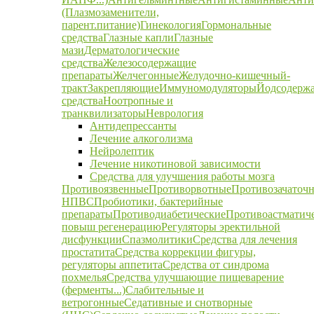
(Плазмозаменители,
парент.питание)
Гинекология
Гормональные
средства
Глазные капли
Глазные
мази
Дерматологические
средства
Железосодержащие
препараты
Желчегонные
Желудочно-кишечный-
тракт
Закрепляющие
Иммуномодуляторы
Йодсодерж
средства
Ноотропные и
транквилизаторы
Неврология
Антидепрессанты
Лечение алкоголизма
Нейролептик
Лечение никотиновой зависимости
Средства для улучшения работы мозга
Противоязвенные
Противорвотные
Противозачаточ
НПВС
Пробиотики, бактерийные
препараты
Противодиабетические
Противоастматич
повыш регенерацию
Регуляторы эректильной
дисфункции
Спазмолитики
Средства для лечения
простатита
Средства коррекции фигуры,
регуляторы аппетита
Средства от синдрома
похмелья
Средства улучшающие пищеварение
(ферменты...)
Слабительные и
ветрогонные
Седативные и снотворные