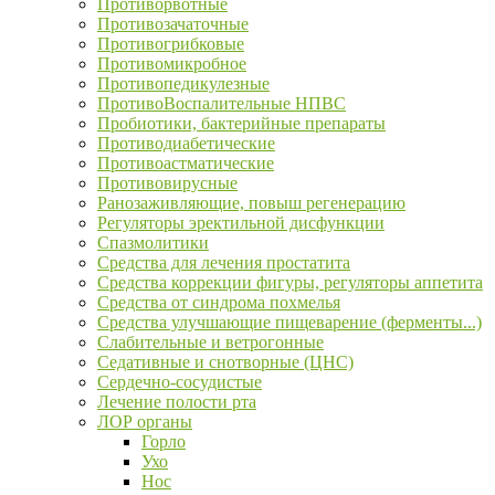
Противорвотные
Противозачаточные
Противогрибковые
Противомикробное
Противопедикулезные
ПротивоВоспалительные НПВС
Пробиотики, бактерийные препараты
Противодиабетические
Противоастматические
Противовирусные
Ранозаживляющие, повыш регенерацию
Регуляторы эректильной дисфункции
Спазмолитики
Средства для лечения простатита
Средства коррекции фигуры, регуляторы аппетита
Средства от синдрома похмелья
Средства улучшающие пищеварение (ферменты...)
Слабительные и ветрогонные
Седативные и снотворные (ЦНС)
Сердечно-сосудистые
Лечение полости рта
ЛОР органы
Горло
Ухо
Нос