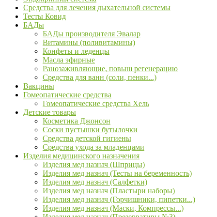
Средства для лечения дыхательной системы
Тесты Ковид
БАДы
БАДы производителя Эвалар
Витамины (поливитамины)
Конфеты и леденцы
Масла эфирные
Ранозаживляющие, повыш регенерацию
Средства для ванн (соли, пенки...)
Вакцины
Гомеопатические средства
Гомеопатические средства Хель
Детские товары
Косметика Джонсон
Соски пустышки бутылочки
Средства детской гигиены
Средства ухода за младенцами
Изделия медицинского назначения
Изделия мед назнач (Шприцы)
Изделия мед назнач (Тесты на беременность)
Изделия мед назнач (Салфетки)
Изделия мед назнач (Пластыри наборы)
Изделия мед назнач (Горчишники, пипетки...)
Изделия мед назнач (Маски, Компрессы...)
Изделия мед назнач (Презервативы №3)