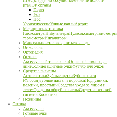
(ЦНС)
Сердечно-сосудистые
Лечение полости
рта
ЛОР органы
Горло
Ухо
Нос
Урологические
Ушные капли
Артрит
Медицинская техника
Глюкометры
Нибулайзеры
Пульсоксиметр
Тонометры
термометры
Ингаляторы
Минерально-столовая, питьевая вода
Онкология
Ортопедия
Оптика
Аксессуары
Готовые очки
Оправы
Растворы для
линз
Солнцезащитные очки
Футляр для очков
Средства гигиены
Антисептики
Зубные щетки
Зубные нити
(Флоссы)
Зубные пасты и порошки
Подгузники,
пеленки, простыни
Средства ухода за лицом и
телом
Средства общей гигиены
Средства женской
гигиены
Косметика
Ножницы
Оптика
Аксессуары
Готовые очки