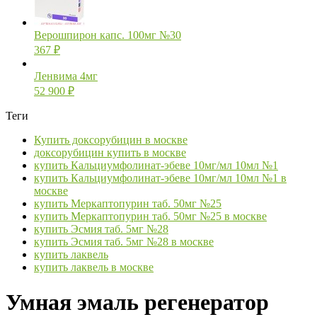
Верошпирон капс. 100мг №30
367
₽
Ленвима 4мг
52 900
₽
Теги
Купить доксорубицин в москве
доксорубицин купить в москве
купить Кальциумфолинат-эбеве 10мг/мл 10мл №1
купить Кальциумфолинат-эбеве 10мг/мл 10мл №1 в
москве
купить Меркаптопурин таб. 50мг №25
купить Меркаптопурин таб. 50мг №25 в москве
купить Эсмия таб. 5мг №28
купить Эсмия таб. 5мг №28 в москве
купить лаквель
купить лаквель в москве
Умная эмаль регенератор