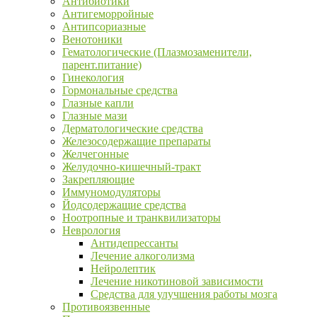
Антибиотики
Антигеморройные
Антипсориазные
Венотоники
Гематологические (Плазмозаменители,
парент.питание)
Гинекология
Гормональные средства
Глазные капли
Глазные мази
Дерматологические средства
Железосодержащие препараты
Желчегонные
Желудочно-кишечный-тракт
Закрепляющие
Иммуномодуляторы
Йодсодержащие средства
Ноотропные и транквилизаторы
Неврология
Антидепрессанты
Лечение алкоголизма
Нейролептик
Лечение никотиновой зависимости
Средства для улучшения работы мозга
Противоязвенные