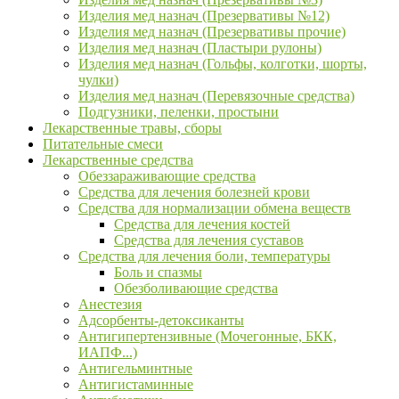
Изделия мед назнач (Презервативы №12)
Изделия мед назнач (Презервативы прочие)
Изделия мед назнач (Пластыри рулоны)
Изделия мед назнач (Гольфы, колготки, шорты,
чулки)
Изделия мед назнач (Перевязочные средства)
Подгузники, пеленки, простыни
Лекарственные травы, сборы
Питательные смеси
Лекарственные средства
Обеззараживающие средства
Средства для лечения болезней крови
Средства для нормализации обмена веществ
Средства для лечения костей
Средства для лечения суставов
Средства для лечения боли, температуры
Боль и спазмы
Обезболивающие средства
Анестезия
Адсорбенты-детоксиканты
Антигипертензивные (Мочегонные, БКК,
ИАПФ...)
Антигельминтные
Антигистаминные