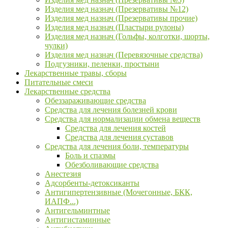
Изделия мед назнач (Презервативы №12)
Изделия мед назнач (Презервативы прочие)
Изделия мед назнач (Пластыри рулоны)
Изделия мед назнач (Гольфы, колготки, шорты,
чулки)
Изделия мед назнач (Перевязочные средства)
Подгузники, пеленки, простыни
Лекарственные травы, сборы
Питательные смеси
Лекарственные средства
Обеззараживающие средства
Средства для лечения болезней крови
Средства для нормализации обмена веществ
Средства для лечения костей
Средства для лечения суставов
Средства для лечения боли, температуры
Боль и спазмы
Обезболивающие средства
Анестезия
Адсорбенты-детоксиканты
Антигипертензивные (Мочегонные, БКК,
ИАПФ...)
Антигельминтные
Антигистаминные