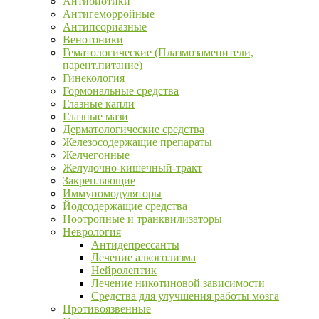
Антибиотики
Антигеморройные
Антипсориазные
Венотоники
Гематологические (Плазмозаменители,
парент.питание)
Гинекология
Гормональные средства
Глазные капли
Глазные мази
Дерматологические средства
Железосодержащие препараты
Желчегонные
Желудочно-кишечный-тракт
Закрепляющие
Иммуномодуляторы
Йодсодержащие средства
Ноотропные и транквилизаторы
Неврология
Антидепрессанты
Лечение алкоголизма
Нейролептик
Лечение никотиновой зависимости
Средства для улучшения работы мозга
Противоязвенные