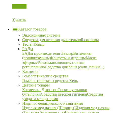
Корзина
Удалить
Каталог товаров
Эндокринная система
Средства для лечения дыхательной системы
Тесты Ковид
БАДы
БАДы производителя Эвалар
Витамины
(поливитамины)
Конфеты и леденцы
Масла
эфирные
Ранозаживляющие, повыш
регенерацию
Средства для ванн (соли, пенки...)
Вакцины
Гомеопатические средства
Гомеопатические средства Хель
Детские товары
Косметика Джонсон
Соски пустышки
бутылочки
Средства детской гигиены
Средства
ухода за младенцами
Изделия медицинского назначения
Изделия мед назнач (Шприцы)
Изделия мед назнач
(Тесты на беременность)
Изделия мед назнач