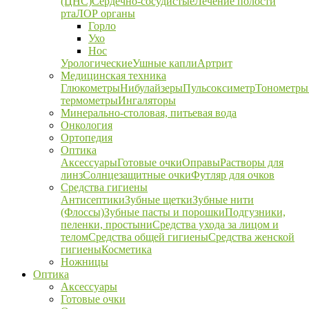
(ЦНС)
Сердечно-сосудистые
Лечение полости
рта
ЛОР органы
Горло
Ухо
Нос
Урологические
Ушные капли
Артрит
Медицинская техника
Глюкометры
Нибулайзеры
Пульсоксиметр
Тонометры
термометры
Ингаляторы
Минерально-столовая, питьевая вода
Онкология
Ортопедия
Оптика
Аксессуары
Готовые очки
Оправы
Растворы для
линз
Солнцезащитные очки
Футляр для очков
Средства гигиены
Антисептики
Зубные щетки
Зубные нити
(Флоссы)
Зубные пасты и порошки
Подгузники,
пеленки, простыни
Средства ухода за лицом и
телом
Средства общей гигиены
Средства женской
гигиены
Косметика
Ножницы
Оптика
Аксессуары
Готовые очки