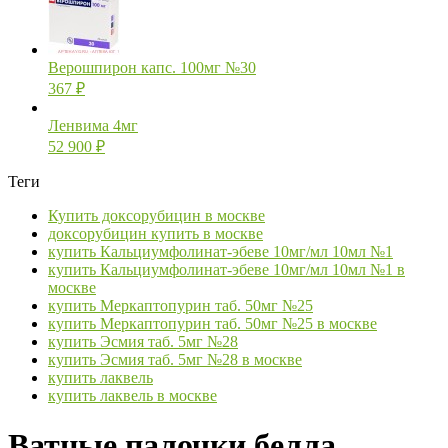
Верошпирон капс. 100мг №30
367
₽
Ленвима 4мг
52 900
₽
Теги
Купить доксорубицин в москве
доксорубицин купить в москве
купить Кальциумфолинат-эбеве 10мг/мл 10мл №1
купить Кальциумфолинат-эбеве 10мг/мл 10мл №1 в
москве
купить Меркаптопурин таб. 50мг №25
купить Меркаптопурин таб. 50мг №25 в москве
купить Эсмия таб. 5мг №28
купить Эсмия таб. 5мг №28 в москве
купить лаквель
купить лаквель в москве
Ватные палочки белла