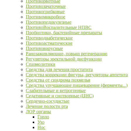
Противорвотные
Противозачаточные
Противогрибковые
Противомикробное
Противопедикулезные
ПротивоВоспалительные НПВС
Пробиотики, бактерийные препараты
Противодиабетические
Противоастматические
Противовирусные
Ранозаживляющие, повыш регенерацию
Регуляторы эректильной дисфункции
Спазмолитики
Средства для лечения простатита
Средства коррекции фигуры, регуляторы аппетита
Средства от синдрома похмелья
Средства улучшающие пищеварение (ферменты...)
Слабительные и ветрогонные
Седативные и снотворные (ЦНС)
Сердечно-сосудистые
Лечение полости рта
ЛОР органы
Горло
Ухо
Нос