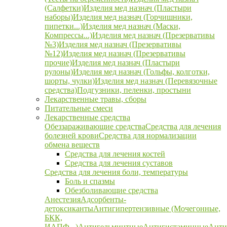
(Салфетки)
Изделия мед назнач (Пластыри
наборы)
Изделия мед назнач (Горчишники,
пипетки...)
Изделия мед назнач (Маски,
Компрессы...)
Изделия мед назнач (Презервативы
№3)
Изделия мед назнач (Презервативы
№12)
Изделия мед назнач (Презервативы
прочие)
Изделия мед назнач (Пластыри
рулоны)
Изделия мед назнач (Гольфы, колготки,
шорты, чулки)
Изделия мед назнач (Перевязочные
средства)
Подгузники, пеленки, простыни
Лекарственные травы, сборы
Питательные смеси
Лекарственные средства
Обеззараживающие средства
Средства для лечения
болезней крови
Средства для нормализации
обмена веществ
Средства для лечения костей
Средства для лечения суставов
Средства для лечения боли, температуры
Боль и спазмы
Обезболивающие средства
Анестезия
Адсорбенты-
детоксиканты
Антигипертензивные (Мочегонные,
БКК,
ИАПФ...)
Антигельминтные
Антигистаминные
Анти