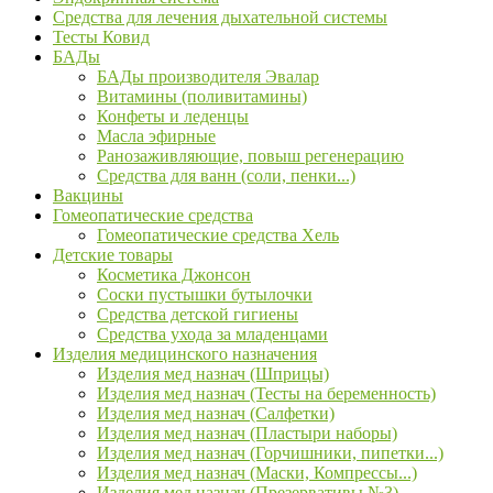
Средства для лечения дыхательной системы
Тесты Ковид
БАДы
БАДы производителя Эвалар
Витамины (поливитамины)
Конфеты и леденцы
Масла эфирные
Ранозаживляющие, повыш регенерацию
Средства для ванн (соли, пенки...)
Вакцины
Гомеопатические средства
Гомеопатические средства Хель
Детские товары
Косметика Джонсон
Соски пустышки бутылочки
Средства детской гигиены
Средства ухода за младенцами
Изделия медицинского назначения
Изделия мед назнач (Шприцы)
Изделия мед назнач (Тесты на беременность)
Изделия мед назнач (Салфетки)
Изделия мед назнач (Пластыри наборы)
Изделия мед назнач (Горчишники, пипетки...)
Изделия мед назнач (Маски, Компрессы...)
Изделия мед назнач (Презервативы №3)