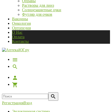
Оправы
Растворы для линз
Солнцезащитные очки
Футляр для очков
Вакцины
Онкология
Ортопедия
О Нас
Оплата
Контакты
Регистрация
Вход
Эндокринная система