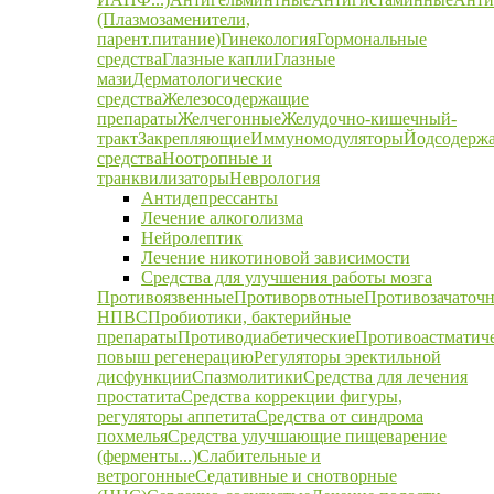
(Плазмозаменители,
парент.питание)
Гинекология
Гормональные
средства
Глазные капли
Глазные
мази
Дерматологические
средства
Железосодержащие
препараты
Желчегонные
Желудочно-кишечный-
тракт
Закрепляющие
Иммуномодуляторы
Йодсодерж
средства
Ноотропные и
транквилизаторы
Неврология
Антидепрессанты
Лечение алкоголизма
Нейролептик
Лечение никотиновой зависимости
Средства для улучшения работы мозга
Противоязвенные
Противорвотные
Противозачаточ
НПВС
Пробиотики, бактерийные
препараты
Противодиабетические
Противоастматич
повыш регенерацию
Регуляторы эректильной
дисфункции
Спазмолитики
Средства для лечения
простатита
Средства коррекции фигуры,
регуляторы аппетита
Средства от синдрома
похмелья
Средства улучшающие пищеварение
(ферменты...)
Слабительные и
ветрогонные
Седативные и снотворные