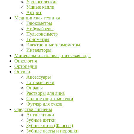
Урологические
Ушные капли
Артрит
Медицинская техника
Глюкометры
Нибулайзеры
Пульсоксиметр
Тонометры
Электронные термометры
Ингаляторы
Минерально-столовая, питьевая вода
Онкология
Ортопедия
Оптика
Аксессуары
Готовые очки
Оправы
Растворы для линз
Солнцезащитные очки
Футляр для очков
Средства гигиены
Антисептики
Зубные щетки
Зубные нити (Флоссы)
Зубные пасты и порошки