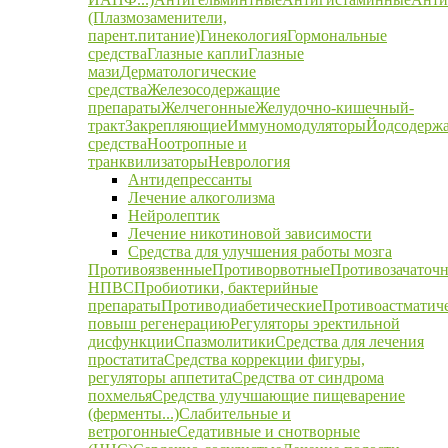
(Плазмозаменители,
парент.питание)
Гинекология
Гормональные
средства
Глазные капли
Глазные
мази
Дерматологические
средства
Железосодержащие
препараты
Желчегонные
Желудочно-кишечный-
тракт
Закрепляющие
Иммуномодуляторы
Йодсодерж
средства
Ноотропные и
транквилизаторы
Неврология
Антидепрессанты
Лечение алкоголизма
Нейролептик
Лечение никотиновой зависимости
Средства для улучшения работы мозга
Противоязвенные
Противорвотные
Противозачаточ
НПВС
Пробиотики, бактерийные
препараты
Противодиабетические
Противоастматич
повыш регенерацию
Регуляторы эректильной
дисфункции
Спазмолитики
Средства для лечения
простатита
Средства коррекции фигуры,
регуляторы аппетита
Средства от синдрома
похмелья
Средства улучшающие пищеварение
(ферменты...)
Слабительные и
ветрогонные
Седативные и снотворные