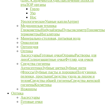
(ЦНС)
Сердечно-сосудистые
Лечение полости
рта
ЛОР органы
Горло
Ухо
Нос
Урологические
Ушные капли
Артрит
Медицинская техника
Глюкометры
Нибулайзеры
Пульсоксиметр
Тонометры
термометры
Ингаляторы
Минерально-столовая, питьевая вода
Онкология
Ортопедия
Оптика
Аксессуары
Готовые очки
Оправы
Растворы для
линз
Солнцезащитные очки
Футляр для очков
Средства гигиены
Антисептики
Зубные щетки
Зубные нити
(Флоссы)
Зубные пасты и порошки
Подгузники,
пеленки, простыни
Средства ухода за лицом и
телом
Средства общей гигиены
Средства женской
гигиены
Косметика
Ножницы
Оптика
Аксессуары
Готовые очки