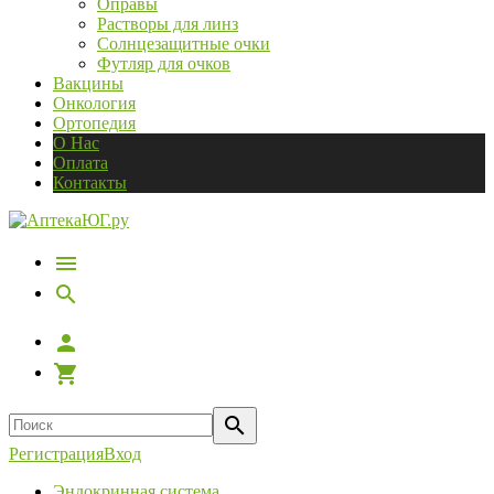
Оправы
Растворы для линз
Солнцезащитные очки
Футляр для очков
Вакцины
Онкология
Ортопедия
О Нас
Оплата
Контакты
Регистрация
Вход
Эндокринная система