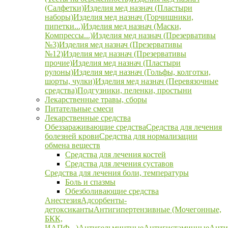
(Салфетки)
Изделия мед назнач (Пластыри
наборы)
Изделия мед назнач (Горчишники,
пипетки...)
Изделия мед назнач (Маски,
Компрессы...)
Изделия мед назнач (Презервативы
№3)
Изделия мед назнач (Презервативы
№12)
Изделия мед назнач (Презервативы
прочие)
Изделия мед назнач (Пластыри
рулоны)
Изделия мед назнач (Гольфы, колготки,
шорты, чулки)
Изделия мед назнач (Перевязочные
средства)
Подгузники, пеленки, простыни
Лекарственные травы, сборы
Питательные смеси
Лекарственные средства
Обеззараживающие средства
Средства для лечения
болезней крови
Средства для нормализации
обмена веществ
Средства для лечения костей
Средства для лечения суставов
Средства для лечения боли, температуры
Боль и спазмы
Обезболивающие средства
Анестезия
Адсорбенты-
детоксиканты
Антигипертензивные (Мочегонные,
БКК,
ИАПФ...)
Антигельминтные
Антигистаминные
Анти