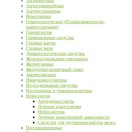
Антибиотики
Антигеморройные
Антипсориазные
Венотоники
Гематологические (Плазмозаменители,
парент.питание)
Гинекология
Гормональные средства
Глазные капли
Глазные мази
Дерматологические средства
Железосодержащие препараты
Желчегонные
Желудочно-кишечный-тракт
Закрепляющие
Иммуномодуляторы
Йодсодержащие средства
Ноотропные и транквилизаторы
Неврология
Антидепрессанты
Лечение алкоголизма
Нейролептик
Лечение никотиновой зависимости
Средства для улучшения работы мозга
Противоязвенные