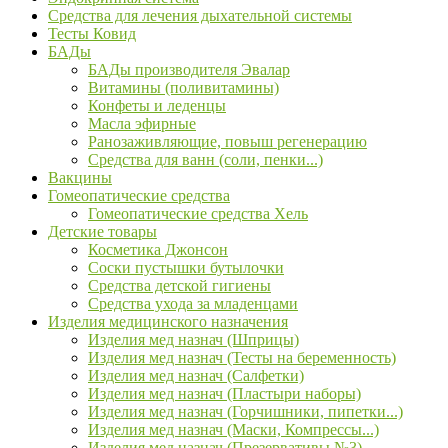
Средства для лечения дыхательной системы
Тесты Ковид
БАДы
БАДы производителя Эвалар
Витамины (поливитамины)
Конфеты и леденцы
Масла эфирные
Ранозаживляющие, повыш регенерацию
Средства для ванн (соли, пенки...)
Вакцины
Гомеопатические средства
Гомеопатические средства Хель
Детские товары
Косметика Джонсон
Соски пустышки бутылочки
Средства детской гигиены
Средства ухода за младенцами
Изделия медицинского назначения
Изделия мед назнач (Шприцы)
Изделия мед назнач (Тесты на беременность)
Изделия мед назнач (Салфетки)
Изделия мед назнач (Пластыри наборы)
Изделия мед назнач (Горчишники, пипетки...)
Изделия мед назнач (Маски, Компрессы...)
Изделия мед назнач (Презервативы №3)