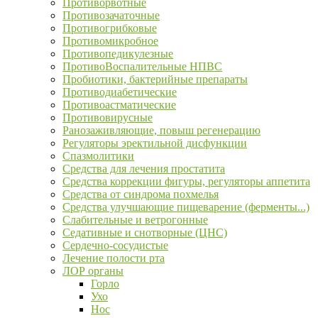
Противорвотные
Противозачаточные
Противогрибковые
Противомикробное
Противопедикулезные
ПротивоВоспалительные НПВС
Пробиотики, бактерийные препараты
Противодиабетические
Противоастматические
Противовирусные
Ранозаживляющие, повыш регенерацию
Регуляторы эректильной дисфункции
Спазмолитики
Средства для лечения простатита
Средства коррекции фигуры, регуляторы аппетита
Средства от синдрома похмелья
Средства улучшающие пищеварение (ферменты...)
Слабительные и ветрогонные
Седативные и снотворные (ЦНС)
Сердечно-сосудистые
Лечение полости рта
ЛОР органы
Горло
Ухо
Нос