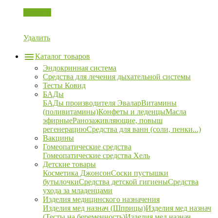
Корзина
Удалить
Каталог товаров
Эндокринная система
Средства для лечения дыхательной системы
Тесты Ковид
БАДы
БАДы производителя Эвалар
Витамины
(поливитамины)
Конфеты и леденцы
Масла
эфирные
Ранозаживляющие, повыш
регенерацию
Средства для ванн (соли, пенки...)
Вакцины
Гомеопатические средства
Гомеопатические средства Хель
Детские товары
Косметика Джонсон
Соски пустышки
бутылочки
Средства детской гигиены
Средства
ухода за младенцами
Изделия медицинского назначения
Изделия мед назнач (Шприцы)
Изделия мед назнач
(Тесты на беременность)
Изделия мед назнач