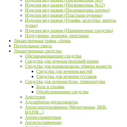
Изделия мед назнач (Презервативы №12)
Изделия мед назнач (Презервативы прочие)
Изделия мед назнач (Пластыри рулоны)
Изделия мед назнач (Гольфы, колготки, шорты,
чулки)
Изделия мед назнач (Перевязочные средства)
Подгузники, пеленки, простыни
Лекарственные травы, сборы
Питательные смеси
Лекарственные средства
Обеззараживающие средства
Средства для лечения болезней крови
Средства для нормализации обмена веществ
Средства для лечения костей
Средства для лечения суставов
Средства для лечения боли, температуры
Боль и спазмы
Обезболивающие средства
Анестезия
Адсорбенты-детоксиканты
Антигипертензивные (Мочегонные, БКК,
ИАПФ...)
Антигельминтные
Антигистаминные