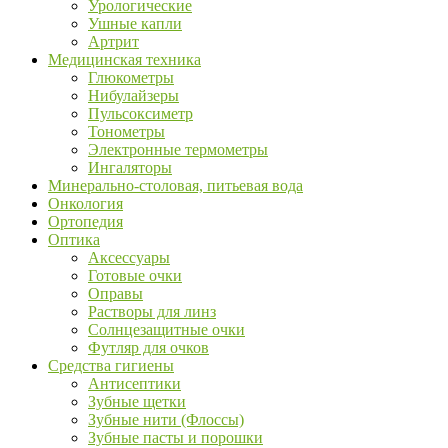
Урологические
Ушные капли
Артрит
Медицинская техника
Глюкометры
Нибулайзеры
Пульсоксиметр
Тонометры
Электронные термометры
Ингаляторы
Минерально-столовая, питьевая вода
Онкология
Ортопедия
Оптика
Аксессуары
Готовые очки
Оправы
Растворы для линз
Солнцезащитные очки
Футляр для очков
Средства гигиены
Антисептики
Зубные щетки
Зубные нити (Флоссы)
Зубные пасты и порошки