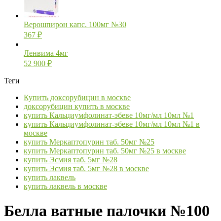
Верошпирон капс. 100мг №30
367
₽
Ленвима 4мг
52 900
₽
Теги
Купить доксорубицин в москве
доксорубицин купить в москве
купить Кальциумфолинат-эбеве 10мг/мл 10мл №1
купить Кальциумфолинат-эбеве 10мг/мл 10мл №1 в
москве
купить Меркаптопурин таб. 50мг №25
купить Меркаптопурин таб. 50мг №25 в москве
купить Эсмия таб. 5мг №28
купить Эсмия таб. 5мг №28 в москве
купить лаквель
купить лаквель в москве
Белла ватные палочки №100