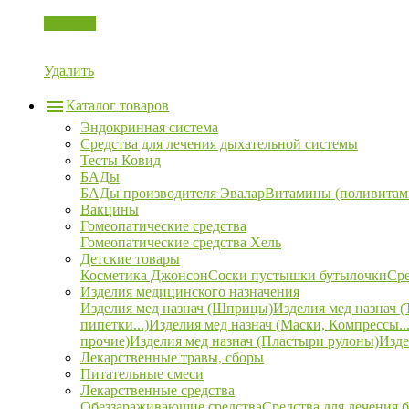
Корзина
Удалить
Каталог товаров
Эндокринная система
Средства для лечения дыхательной системы
Тесты Ковид
БАДы
БАДы производителя Эвалар
Витамины (поливитам
Вакцины
Гомеопатические средства
Гомеопатические средства Хель
Детские товары
Косметика Джонсон
Соски пустышки бутылочки
Сре
Изделия медицинского назначения
Изделия мед назнач (Шприцы)
Изделия мед назнач (
пипетки...)
Изделия мед назнач (Маски, Компрессы...
прочие)
Изделия мед назнач (Пластыри рулоны)
Изде
Лекарственные травы, сборы
Питательные смеси
Лекарственные средства
Обеззараживающие средства
Средства для лечения 