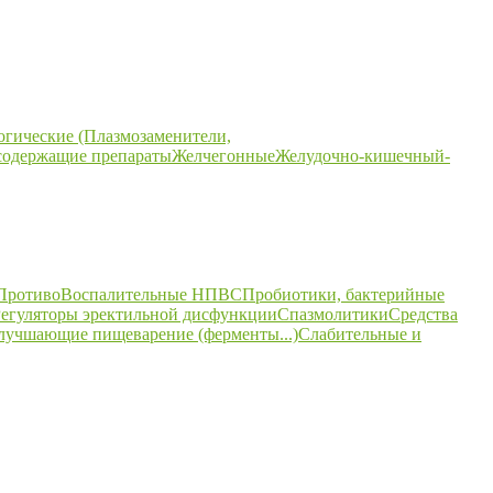
огические (Плазмозаменители,
содержащие препараты
Желчегонные
Желудочно-кишечный-
ПротивоВоспалительные НПВС
Пробиотики, бактерийные
егуляторы эректильной дисфункции
Спазмолитики
Средства
улучшающие пищеварение (ферменты...)
Слабительные и