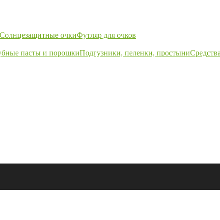
Солнцезащитные очки
Футляр для очков
убные пасты и порошки
Подгузники, пеленки, простыни
Средства