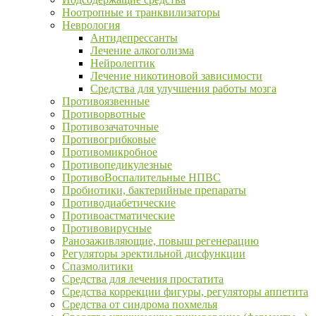
Ноотропные и транквилизаторы
Неврология
Антидепрессанты
Лечение алкоголизма
Нейролептик
Лечение никотиновой зависимости
Средства для улучшения работы мозга
Противоязвенные
Противорвотные
Противозачаточные
Противогрибковые
Противомикробное
Противопедикулезные
ПротивоВоспалительные НПВС
Пробиотики, бактерийные препараты
Противодиабетические
Противоастматические
Противовирусные
Ранозаживляющие, повыш регенерацию
Регуляторы эректильной дисфункции
Спазмолитики
Средства для лечения простатита
Средства коррекции фигуры, регуляторы аппетита
Средства от синдрома похмелья