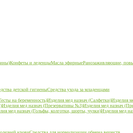
ины)
Конфеты и леденцы
Масла эфирные
Ранозаживляющие, пов
дства детской гигиены
Средства ухода за младенцами
Тесты на беременность)
Изделия мед назнач (Салфетки)
Изделия м
)
Изделия мед назнач (Презервативы №3)
Изделия мед назнач (Пр
лия мед назнач (Гольфы, колготки, шорты, чулки)
Изделия мед на
болезней крови
Средства для нормализации обмена веществ