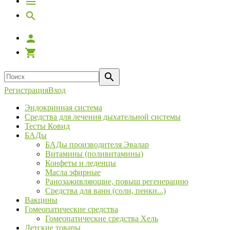
Регистрация
Вход
Эндокринная система
Средства для лечения дыхательной системы
Тесты Ковид
БАДы
БАДы производителя Эвалар
Витамины (поливитамины)
Конфеты и леденцы
Масла эфирные
Ранозаживляющие, повыш регенерацию
Средства для ванн (соли, пенки...)
Вакцины
Гомеопатические средства
Гомеопатические средства Хель
Детские товары