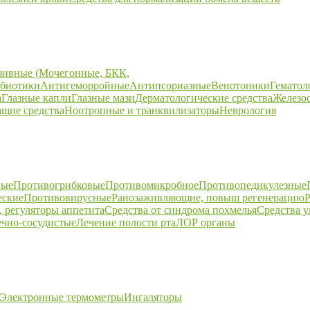
зивные (Мочегонные, БКК,
биотики
Антигеморройные
Антипсориазные
Венотоники
Гематол
а
Глазные капли
Глазные мази
Дерматологические средства
Железо
щие средства
Ноотропные и транквилизаторы
Неврология
ные
Противогрибковые
Противомикробное
Противопедикулезные
еские
Противовирусные
Ранозаживляющие, повыш регенерацию
Р
 регуляторы аппетита
Средства от синдрома похмелья
Средства 
ечно-сосудистые
Лечение полости рта
ЛОР органы
Электронные термометры
Ингаляторы