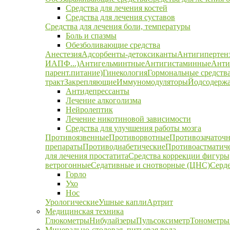
Средства для лечения костей
Средства для лечения суставов
Средства для лечения боли, температуры
Боль и спазмы
Обезболивающие средства
Анестезия
Адсорбенты-детоксиканты
Антигипертен
ИАПФ...)
Антигельминтные
Антигистаминные
Анти
парент.питание)
Гинекология
Гормональные средств
тракт
Закрепляющие
Иммуномодуляторы
Йодсодержа
Антидепрессанты
Лечение алкоголизма
Нейролептик
Лечение никотиновой зависимости
Средства для улучшения работы мозга
Противоязвенные
Противорвотные
Противозачаточ
препараты
Противодиабетические
Противоастматич
для лечения простатита
Средства коррекции фигуры,
ветрогонные
Седативные и снотворные (ЦНС)
Серд
Горло
Ухо
Нос
Урологические
Ушные капли
Артрит
Медицинская техника
Глюкометры
Нибулайзеры
Пульсоксиметр
Тонометры
Минерально-столовая, питьевая вода