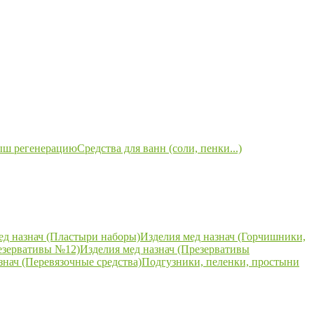
ыш регенерацию
Средства для ванн (соли, пенки...)
ед назнач (Пластыри наборы)
Изделия мед назнач (Горчишники,
езервативы №12)
Изделия мед назнач (Презервативы
знач (Перевязочные средства)
Подгузники, пеленки, простыни