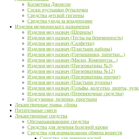
Косметика Джонсон
Соски пустышки бутылочки
Средства детской гигиены
Средства ухода за младенцами
Изделия медицинского назначения
Изделия мед назнач (Шприцы)
Изделия мед назнач (Тесты на беременность)
Изделия мед назнач (Салфетки)
Изделия мед назнач (Пластыри наборы)
Изделия мед назнач (Горчишники, пипетки...)
Изделия мед назнач (Маски, Компрессы...)
Изделия мед назнач (Презервативы №3)
Изделия мед назнач (Презервативы №12)
Изделия мед назнач (Презервативы прочие)
Изделия мед назнач (Пластыри рулоны)
Изделия мед назнач (Гольфы, колготки, шорты, чулк
Изделия мед назнач (Перевязочные средства)
Подгузники, пеленки, простыни
Лекарственные травы, сборы
Питательные смеси
Лекарственные средства
Обеззараживающие средства
Средства для лечения болезней крови
Средства для нормализации обмена веществ
Средства для лечения костей