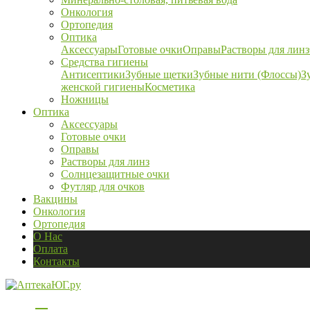
Онкология
Ортопедия
Оптика
Аксессуары
Готовые очки
Оправы
Растворы для линз
Средства гигиены
Антисептики
Зубные щетки
Зубные нити (Флоссы)
З
женской гигиены
Косметика
Ножницы
Оптика
Аксессуары
Готовые очки
Оправы
Растворы для линз
Солнцезащитные очки
Футляр для очков
Вакцины
Онкология
Ортопедия
О Нас
Оплата
Контакты