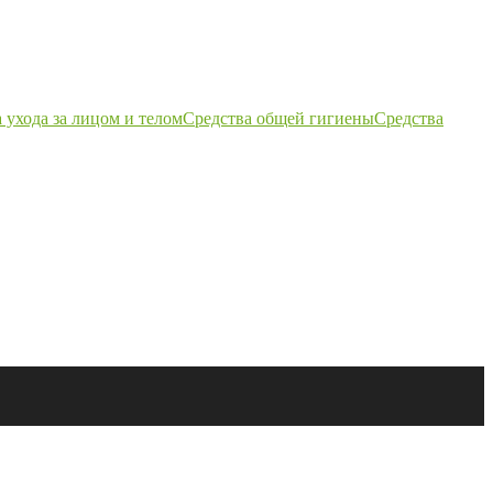
 ухода за лицом и телом
Средства общей гигиены
Средства