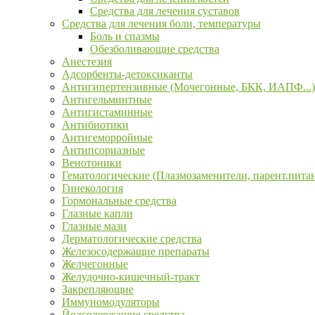
Средства для лечения суставов
Средства для лечения боли, температуры
Боль и спазмы
Обезболивающие средства
Анестезия
Адсорбенты-детоксиканты
Антигипертензивные (Мочегонные, БКК, ИАПФ...)
Антигельминтные
Антигистаминные
Антибиотики
Антигеморройные
Антипсориазные
Венотоники
Гематологические (Плазмозаменители, парент.пита
Гинекология
Гормональные средства
Глазные капли
Глазные мази
Дерматологические средства
Железосодержащие препараты
Желчегонные
Желудочно-кишечный-тракт
Закрепляющие
Иммуномодуляторы
Йодсодержащие средства