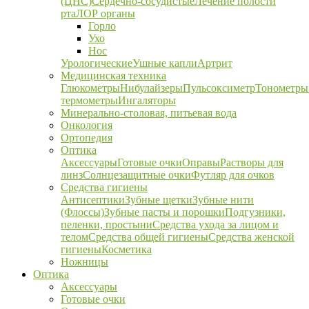
(ЦНС)
Сердечно-сосудистые
Лечение полости
рта
ЛОР органы
Горло
Ухо
Нос
Урологические
Ушные капли
Артрит
Медицинская техника
Глюкометры
Нибулайзеры
Пульсоксиметр
Тонометры
термометры
Ингаляторы
Минерально-столовая, питьевая вода
Онкология
Ортопедия
Оптика
Аксессуары
Готовые очки
Оправы
Растворы для
линз
Солнцезащитные очки
Футляр для очков
Средства гигиены
Антисептики
Зубные щетки
Зубные нити
(Флоссы)
Зубные пасты и порошки
Подгузники,
пеленки, простыни
Средства ухода за лицом и
телом
Средства общей гигиены
Средства женской
гигиены
Косметика
Ножницы
Оптика
Аксессуары
Готовые очки