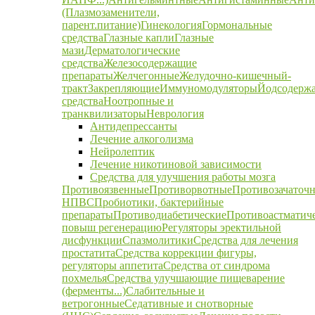
(Плазмозаменители,
парент.питание)
Гинекология
Гормональные
средства
Глазные капли
Глазные
мази
Дерматологические
средства
Железосодержащие
препараты
Желчегонные
Желудочно-кишечный-
тракт
Закрепляющие
Иммуномодуляторы
Йодсодерж
средства
Ноотропные и
транквилизаторы
Неврология
Антидепрессанты
Лечение алкоголизма
Нейролептик
Лечение никотиновой зависимости
Средства для улучшения работы мозга
Противоязвенные
Противорвотные
Противозачаточ
НПВС
Пробиотики, бактерийные
препараты
Противодиабетические
Противоастматич
повыш регенерацию
Регуляторы эректильной
дисфункции
Спазмолитики
Средства для лечения
простатита
Средства коррекции фигуры,
регуляторы аппетита
Средства от синдрома
похмелья
Средства улучшающие пищеварение
(ферменты...)
Слабительные и
ветрогонные
Седативные и снотворные