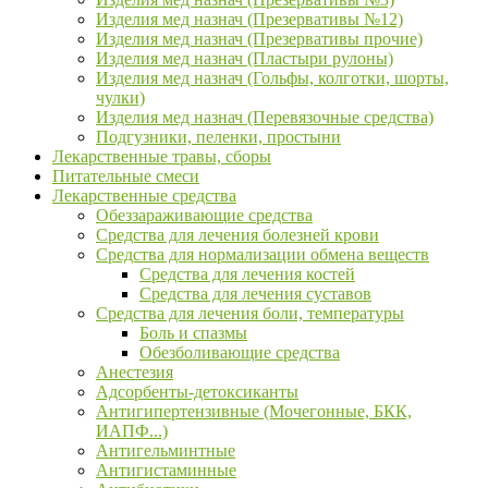
Изделия мед назнач (Презервативы №12)
Изделия мед назнач (Презервативы прочие)
Изделия мед назнач (Пластыри рулоны)
Изделия мед назнач (Гольфы, колготки, шорты,
чулки)
Изделия мед назнач (Перевязочные средства)
Подгузники, пеленки, простыни
Лекарственные травы, сборы
Питательные смеси
Лекарственные средства
Обеззараживающие средства
Средства для лечения болезней крови
Средства для нормализации обмена веществ
Средства для лечения костей
Средства для лечения суставов
Средства для лечения боли, температуры
Боль и спазмы
Обезболивающие средства
Анестезия
Адсорбенты-детоксиканты
Антигипертензивные (Мочегонные, БКК,
ИАПФ...)
Антигельминтные
Антигистаминные