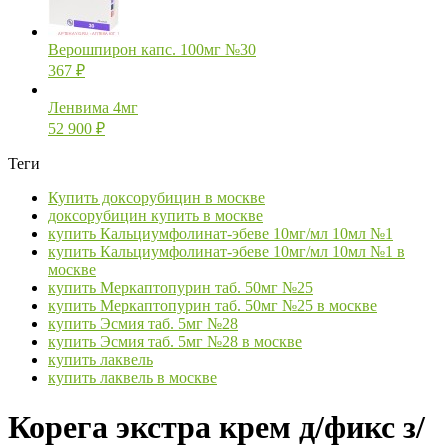
Верошпирон капс. 100мг №30
367
₽
Ленвима 4мг
52 900
₽
Теги
Купить доксорубицин в москве
доксорубицин купить в москве
купить Кальциумфолинат-эбеве 10мг/мл 10мл №1
купить Кальциумфолинат-эбеве 10мг/мл 10мл №1 в
москве
купить Меркаптопурин таб. 50мг №25
купить Меркаптопурин таб. 50мг №25 в москве
купить Эсмия таб. 5мг №28
купить Эсмия таб. 5мг №28 в москве
купить лаквель
купить лаквель в москве
Корега экстра крем д/фикс з/