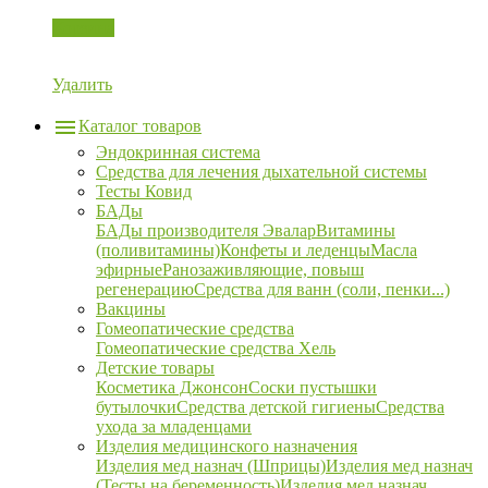
Корзина
Удалить
Каталог товаров
Эндокринная система
Средства для лечения дыхательной системы
Тесты Ковид
БАДы
БАДы производителя Эвалар
Витамины
(поливитамины)
Конфеты и леденцы
Масла
эфирные
Ранозаживляющие, повыш
регенерацию
Средства для ванн (соли, пенки...)
Вакцины
Гомеопатические средства
Гомеопатические средства Хель
Детские товары
Косметика Джонсон
Соски пустышки
бутылочки
Средства детской гигиены
Средства
ухода за младенцами
Изделия медицинского назначения
Изделия мед назнач (Шприцы)
Изделия мед назнач
(Тесты на беременность)
Изделия мед назнач