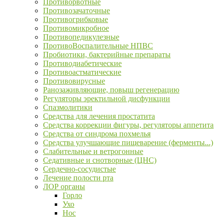
Противорвотные
Противозачаточные
Противогрибковые
Противомикробное
Противопедикулезные
ПротивоВоспалительные НПВС
Пробиотики, бактерийные препараты
Противодиабетические
Противоастматические
Противовирусные
Ранозаживляющие, повыш регенерацию
Регуляторы эректильной дисфункции
Спазмолитики
Средства для лечения простатита
Средства коррекции фигуры, регуляторы аппетита
Средства от синдрома похмелья
Средства улучшающие пищеварение (ферменты...)
Слабительные и ветрогонные
Седативные и снотворные (ЦНС)
Сердечно-сосудистые
Лечение полости рта
ЛОР органы
Горло
Ухо
Нос