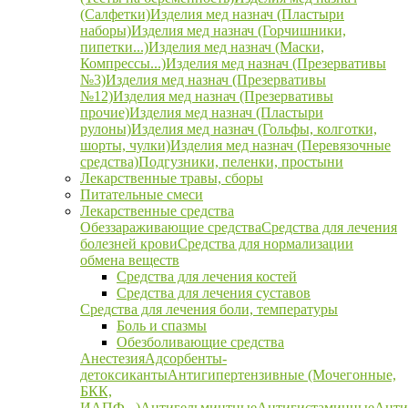
(Салфетки)
Изделия мед назнач (Пластыри
наборы)
Изделия мед назнач (Горчишники,
пипетки...)
Изделия мед назнач (Маски,
Компрессы...)
Изделия мед назнач (Презервативы
№3)
Изделия мед назнач (Презервативы
№12)
Изделия мед назнач (Презервативы
прочие)
Изделия мед назнач (Пластыри
рулоны)
Изделия мед назнач (Гольфы, колготки,
шорты, чулки)
Изделия мед назнач (Перевязочные
средства)
Подгузники, пеленки, простыни
Лекарственные травы, сборы
Питательные смеси
Лекарственные средства
Обеззараживающие средства
Средства для лечения
болезней крови
Средства для нормализации
обмена веществ
Средства для лечения костей
Средства для лечения суставов
Средства для лечения боли, температуры
Боль и спазмы
Обезболивающие средства
Анестезия
Адсорбенты-
детоксиканты
Антигипертензивные (Мочегонные,
БКК,
ИАПФ...)
Антигельминтные
Антигистаминные
Анти