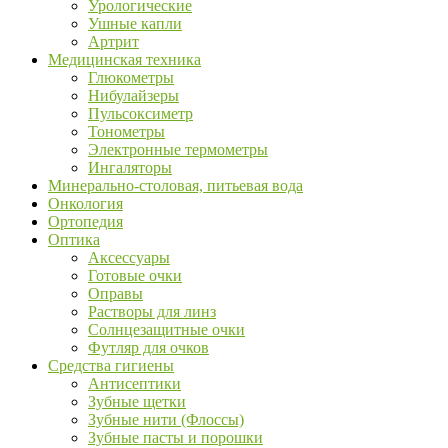
Урологические
Ушные капли
Артрит
Медицинская техника
Глюкометры
Нибулайзеры
Пульсоксиметр
Тонометры
Электронные термометры
Ингаляторы
Минерально-столовая, питьевая вода
Онкология
Ортопедия
Оптика
Аксессуары
Готовые очки
Оправы
Растворы для линз
Солнцезащитные очки
Футляр для очков
Средства гигиены
Антисептики
Зубные щетки
Зубные нити (Флоссы)
Зубные пасты и порошки