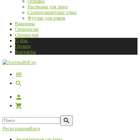
Оправы
Растворы для линз
Солнцезащитные очки
Футляр для очков
Вакцины
Онкология
Ортопедия
О Нас
Оплата
Контакты
Регистрация
Вход
Эндокринная система