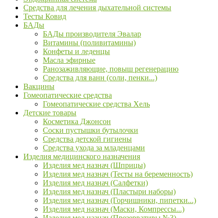
Средства для лечения дыхательной системы
Тесты Ковид
БАДы
БАДы производителя Эвалар
Витамины (поливитамины)
Конфеты и леденцы
Масла эфирные
Ранозаживляющие, повыш регенерацию
Средства для ванн (соли, пенки...)
Вакцины
Гомеопатические средства
Гомеопатические средства Хель
Детские товары
Косметика Джонсон
Соски пустышки бутылочки
Средства детской гигиены
Средства ухода за младенцами
Изделия медицинского назначения
Изделия мед назнач (Шприцы)
Изделия мед назнач (Тесты на беременность)
Изделия мед назнач (Салфетки)
Изделия мед назнач (Пластыри наборы)
Изделия мед назнач (Горчишники, пипетки...)
Изделия мед назнач (Маски, Компрессы...)
Изделия мед назнач (Презервативы №3)