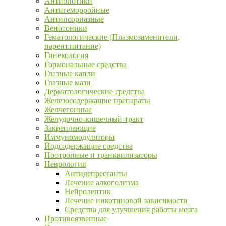
Антибиотики
Антигеморройные
Антипсориазные
Венотоники
Гематологические (Плазмозаменители,
парент.питание)
Гинекология
Гормональные средства
Глазные капли
Глазные мази
Дерматологические средства
Железосодержащие препараты
Желчегонные
Желудочно-кишечный-тракт
Закрепляющие
Иммуномодуляторы
Йодсодержащие средства
Ноотропные и транквилизаторы
Неврология
Антидепрессанты
Лечение алкоголизма
Нейролептик
Лечение никотиновой зависимости
Средства для улучшения работы мозга
Противоязвенные