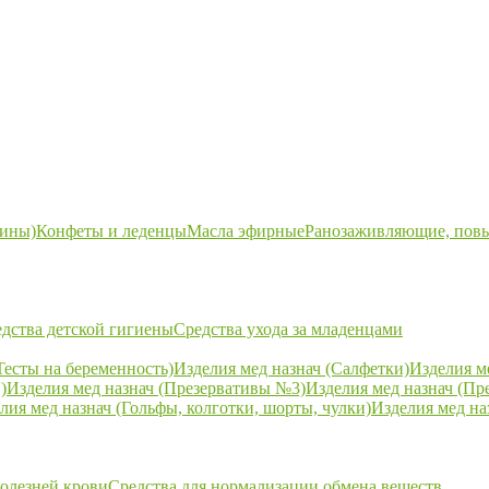
ины)
Конфеты и леденцы
Масла эфирные
Ранозаживляющие, пов
дства детской гигиены
Средства ухода за младенцами
Тесты на беременность)
Изделия мед назнач (Салфетки)
Изделия м
)
Изделия мед назнач (Презервативы №3)
Изделия мед назнач (Пр
лия мед назнач (Гольфы, колготки, шорты, чулки)
Изделия мед на
болезней крови
Средства для нормализации обмена веществ