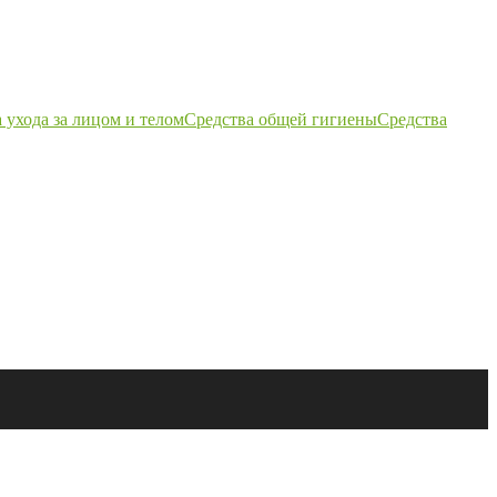
 ухода за лицом и телом
Средства общей гигиены
Средства