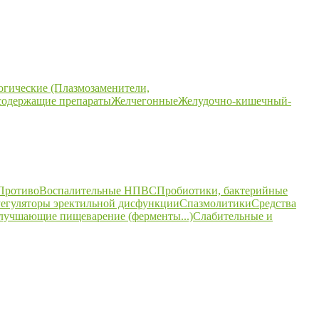
огические (Плазмозаменители,
содержащие препараты
Желчегонные
Желудочно-кишечный-
ПротивоВоспалительные НПВС
Пробиотики, бактерийные
егуляторы эректильной дисфункции
Спазмолитики
Средства
улучшающие пищеварение (ферменты...)
Слабительные и