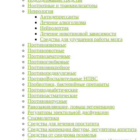
Ноотропные и транквилизаторы
Неврология
Антидепрессанты
Лечение алкоголизма
Нейролептик
Лечение никотиновой зависимости
Средства для улучшения работы мозга
Противоязвенные
Противорвотные
Противозачаточные
Противогрибковые
Противомикробное
Противопедикулезные
ПротивоВоспалительные НПВС
Пробиотики, бактерийные препараты
Противодиабетические
Противоастматические
Противовирусные
Ранозаживляющие, повыш регенерацию
Регуляторы эректильной дисфункции
Спазмолитики
Средства для лечения простатита
Средства коррекции фигуры, регуляторы аппетита
Средства от синдрома похмелья