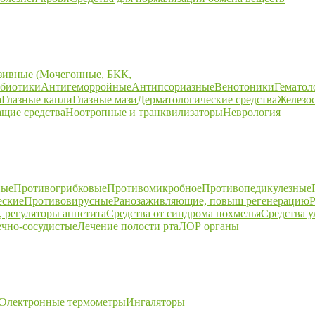
зивные (Мочегонные, БКК,
биотики
Антигеморройные
Антипсориазные
Венотоники
Гематол
а
Глазные капли
Глазные мази
Дерматологические средства
Железо
щие средства
Ноотропные и транквилизаторы
Неврология
ные
Противогрибковые
Противомикробное
Противопедикулезные
еские
Противовирусные
Ранозаживляющие, повыш регенерацию
Р
 регуляторы аппетита
Средства от синдрома похмелья
Средства 
ечно-сосудистые
Лечение полости рта
ЛОР органы
Электронные термометры
Ингаляторы