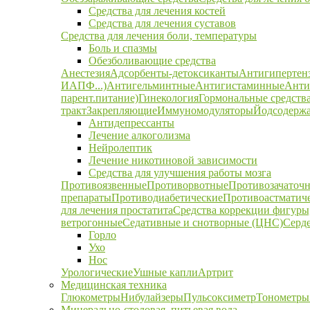
Средства для лечения костей
Средства для лечения суставов
Средства для лечения боли, температуры
Боль и спазмы
Обезболивающие средства
Анестезия
Адсорбенты-детоксиканты
Антигипертен
ИАПФ...)
Антигельминтные
Антигистаминные
Анти
парент.питание)
Гинекология
Гормональные средств
тракт
Закрепляющие
Иммуномодуляторы
Йодсодержа
Антидепрессанты
Лечение алкоголизма
Нейролептик
Лечение никотиновой зависимости
Средства для улучшения работы мозга
Противоязвенные
Противорвотные
Противозачаточ
препараты
Противодиабетические
Противоастматич
для лечения простатита
Средства коррекции фигуры,
ветрогонные
Седативные и снотворные (ЦНС)
Серд
Горло
Ухо
Нос
Урологические
Ушные капли
Артрит
Медицинская техника
Глюкометры
Нибулайзеры
Пульсоксиметр
Тонометры
Минерально-столовая, питьевая вода