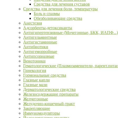
Средства для лечения суставов
Средства для лечения боли, температуры
Боль и спазмы
Обезболивающие средства
Анестезия
Адсорбенты-детоксиканты
Антигипертензивные (Мочегонные, БКК, ИАПФ...)
Антигельминтные
Антигистаминные
Антибиотики
Антигеморройные
Антипсориазные
Венотоники
Гематологические (Плазмозаменители, парент.пита
Гинекология
Гормональные средства
Глазные капли
Глазные мази
Дерматологические средства
Железосодержащие препараты
Желчегонные
Желудочно-кишечный-тракт
Закрепляющие
Иммуномодуляторы
Йодсодержащие средства