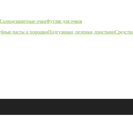
Солнцезащитные очки
Футляр для очков
убные пасты и порошки
Подгузники, пеленки, простыни
Средства