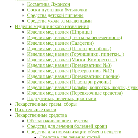
Косметика Джонсон
Соски пустышки бутылочки
Средства детской гигиены
Средства ухода за младенцами
Изделия медицинского назначения
Изделия мед назнач (Шприцы)
Изделия мед назнач (Тесты на беременность)
Изделия мед назнач (Салфетки)
Изделия мед назнач (Пластыри наборы)
Изделия мед назнач (Горчишники, пипетки...)
Изделия мед назнач (Маски, Компрессы...)
Изделия мед назнач (Презервативы №3)
Изделия мед назнач (Презервативы №12)
Изделия мед назнач (Презервативы прочие)
Изделия мед назнач (Пластыри рулоны)
Изделия мед назнач (Гольфы, колготки, шорты, чулк
Изделия мед назнач (Перевязочные средства)
Подгузники, пеленки, простыни
Лекарственные травы, сборы
Питательные смеси
Лекарственные средства
Обеззараживающие средства
Средства для лечения болезней крови
Средства для нормализации обмена веществ
Средства для лечения костей