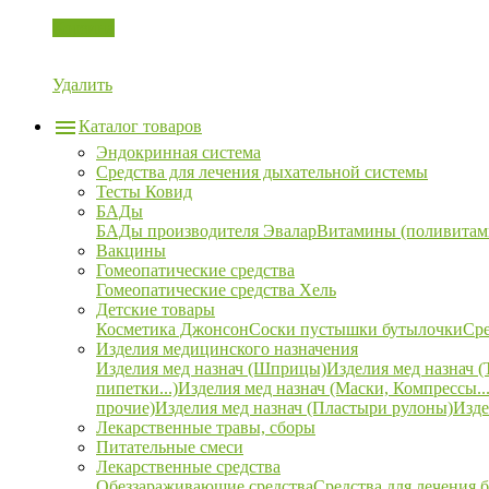
Корзина
Удалить
Каталог товаров
Эндокринная система
Средства для лечения дыхательной системы
Тесты Ковид
БАДы
БАДы производителя Эвалар
Витамины (поливитам
Вакцины
Гомеопатические средства
Гомеопатические средства Хель
Детские товары
Косметика Джонсон
Соски пустышки бутылочки
Сре
Изделия медицинского назначения
Изделия мед назнач (Шприцы)
Изделия мед назнач (
пипетки...)
Изделия мед назнач (Маски, Компрессы...
прочие)
Изделия мед назнач (Пластыри рулоны)
Изде
Лекарственные травы, сборы
Питательные смеси
Лекарственные средства
Обеззараживающие средства
Средства для лечения 