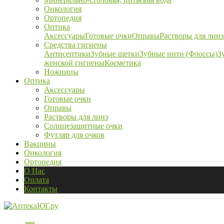
Онкология
Ортопедия
Оптика
Аксессуары
Готовые очки
Оправы
Растворы для линз
Средства гигиены
Антисептики
Зубные щетки
Зубные нити (Флоссы)
З
женской гигиены
Косметика
Ножницы
Оптика
Аксессуары
Готовые очки
Оправы
Растворы для линз
Солнцезащитные очки
Футляр для очков
Вакцины
Онкология
Ортопедия
О Нас
Оплата
Контакты