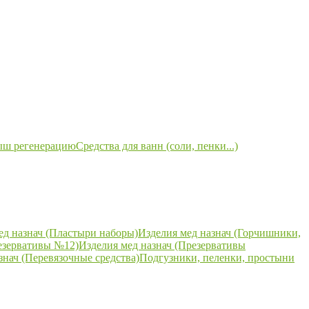
ыш регенерацию
Средства для ванн (соли, пенки...)
ед назнач (Пластыри наборы)
Изделия мед назнач (Горчишники,
езервативы №12)
Изделия мед назнач (Презервативы
знач (Перевязочные средства)
Подгузники, пеленки, простыни