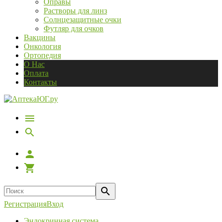
Оправы
Растворы для линз
Солнцезащитные очки
Футляр для очков
Вакцины
Онкология
Ортопедия
О Нас
Оплата
Контакты
Регистрация
Вход
Эндокринная система