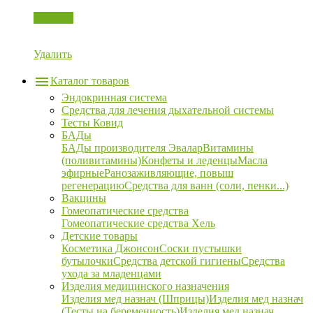
Корзина
Удалить
Каталог товаров
Эндокринная система
Средства для лечения дыхательной системы
Тесты Ковид
БАДы
БАДы производителя Эвалар
Витамины
(поливитамины)
Конфеты и леденцы
Масла
эфирные
Ранозаживляющие, повыш
регенерацию
Средства для ванн (соли, пенки...)
Вакцины
Гомеопатические средства
Гомеопатические средства Хель
Детские товары
Косметика Джонсон
Соски пустышки
бутылочки
Средства детской гигиены
Средства
ухода за младенцами
Изделия медицинского назначения
Изделия мед назнач (Шприцы)
Изделия мед назнач
(Тесты на беременность)
Изделия мед назнач