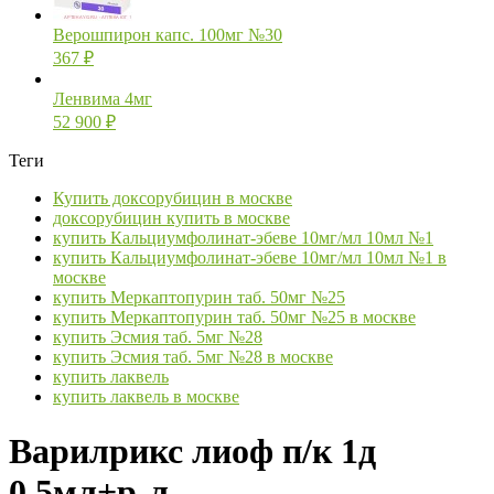
Верошпирон капс. 100мг №30
367
₽
Ленвима 4мг
52 900
₽
Теги
Купить доксорубицин в москве
доксорубицин купить в москве
купить Кальциумфолинат-эбеве 10мг/мл 10мл №1
купить Кальциумфолинат-эбеве 10мг/мл 10мл №1 в
москве
купить Меркаптопурин таб. 50мг №25
купить Меркаптопурин таб. 50мг №25 в москве
купить Эсмия таб. 5мг №28
купить Эсмия таб. 5мг №28 в москве
купить лаквель
купить лаквель в москве
Варилрикс лиоф п/к 1д
0,5мл+р-л