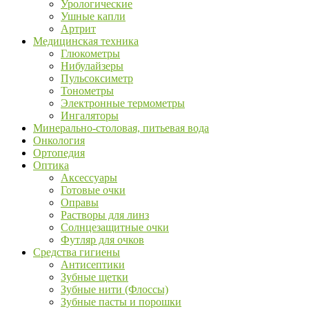
Урологические
Ушные капли
Артрит
Медицинская техника
Глюкометры
Нибулайзеры
Пульсоксиметр
Тонометры
Электронные термометры
Ингаляторы
Минерально-столовая, питьевая вода
Онкология
Ортопедия
Оптика
Аксессуары
Готовые очки
Оправы
Растворы для линз
Солнцезащитные очки
Футляр для очков
Средства гигиены
Антисептики
Зубные щетки
Зубные нити (Флоссы)
Зубные пасты и порошки