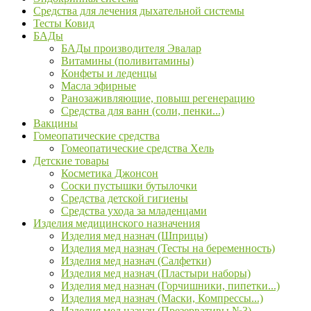
Средства для лечения дыхательной системы
Тесты Ковид
БАДы
БАДы производителя Эвалар
Витамины (поливитамины)
Конфеты и леденцы
Масла эфирные
Ранозаживляющие, повыш регенерацию
Средства для ванн (соли, пенки...)
Вакцины
Гомеопатические средства
Гомеопатические средства Хель
Детские товары
Косметика Джонсон
Соски пустышки бутылочки
Средства детской гигиены
Средства ухода за младенцами
Изделия медицинского назначения
Изделия мед назнач (Шприцы)
Изделия мед назнач (Тесты на беременность)
Изделия мед назнач (Салфетки)
Изделия мед назнач (Пластыри наборы)
Изделия мед назнач (Горчишники, пипетки...)
Изделия мед назнач (Маски, Компрессы...)
Изделия мед назнач (Презервативы №3)