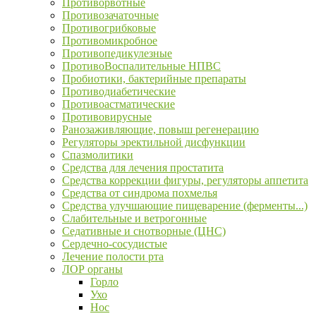
Противорвотные
Противозачаточные
Противогрибковые
Противомикробное
Противопедикулезные
ПротивоВоспалительные НПВС
Пробиотики, бактерийные препараты
Противодиабетические
Противоастматические
Противовирусные
Ранозаживляющие, повыш регенерацию
Регуляторы эректильной дисфункции
Спазмолитики
Средства для лечения простатита
Средства коррекции фигуры, регуляторы аппетита
Средства от синдрома похмелья
Средства улучшающие пищеварение (ферменты...)
Слабительные и ветрогонные
Седативные и снотворные (ЦНС)
Сердечно-сосудистые
Лечение полости рта
ЛОР органы
Горло
Ухо
Нос