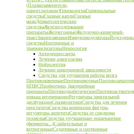
(Плазмозаменители,
парент.питание)
Гинекология
Гормональные
средства
Глазные капли
Глазные
мази
Дерматологические
средства
Железосодержащие
препараты
Желчегонные
Желудочно-кишечный-
тракт
Закрепляющие
Иммуномодуляторы
Йодсодерж
средства
Ноотропные и
транквилизаторы
Неврология
Антидепрессанты
Лечение алкоголизма
Нейролептик
Лечение никотиновой зависимости
Средства для улучшения работы мозга
Противоязвенные
Противорвотные
Противозачаточ
НПВС
Пробиотики, бактерийные
препараты
Противодиабетические
Противоастматич
повыш регенерацию
Регуляторы эректильной
дисфункции
Спазмолитики
Средства для лечения
простатита
Средства коррекции фигуры,
регуляторы аппетита
Средства от синдрома
похмелья
Средства улучшающие пищеварение
(ферменты...)
Слабительные и
ветрогонные
Седативные и снотворные