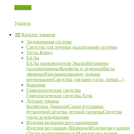
Корзина
Удалить
Каталог товаров
Эндокринная система
Средства для лечения дыхательной системы
Тесты Ковид
БАДы
БАДы производителя Эвалар
Витамины
(поливитамины)
Конфеты и леденцы
Масла
эфирные
Ранозаживляющие, повыш
регенерацию
Средства для ванн (соли, пенки...)
Вакцины
Гомеопатические средства
Гомеопатические средства Хель
Детские товары
Косметика Джонсон
Соски пустышки
бутылочки
Средства детской гигиены
Средства
ухода за младенцами
Изделия медицинского назначения
Изделия мед назнач (Шприцы)
Изделия мед назнач
(Тесты на беременность)
Изделия мед назнач