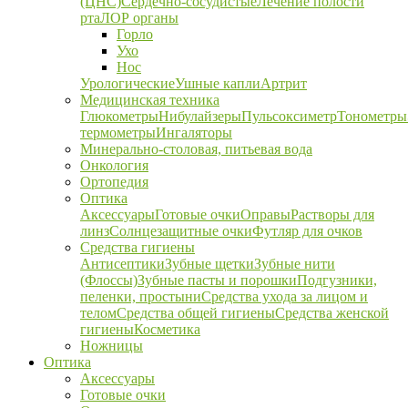
(ЦНС)
Сердечно-сосудистые
Лечение полости
рта
ЛОР органы
Горло
Ухо
Нос
Урологические
Ушные капли
Артрит
Медицинская техника
Глюкометры
Нибулайзеры
Пульсоксиметр
Тонометры
термометры
Ингаляторы
Минерально-столовая, питьевая вода
Онкология
Ортопедия
Оптика
Аксессуары
Готовые очки
Оправы
Растворы для
линз
Солнцезащитные очки
Футляр для очков
Средства гигиены
Антисептики
Зубные щетки
Зубные нити
(Флоссы)
Зубные пасты и порошки
Подгузники,
пеленки, простыни
Средства ухода за лицом и
телом
Средства общей гигиены
Средства женской
гигиены
Косметика
Ножницы
Оптика
Аксессуары
Готовые очки