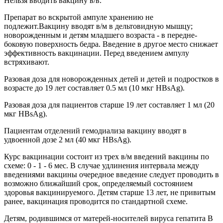
Нельзя вводить вакцину в/в.
Препарат во вскрытой ампуле хранению не
подлежит.Вакцину вводят в/м в дельтовидную мышцу;
новорожденным и детям младшего возраста - в передне-
боковую поверхность бедра. Введение в другое место снижает
эффективность вакцинации. Перед введением ампулу
встряхивают.
Разовая доза для новорожденных детей и детей и подростков в
возрасте до 19 лет составляет 0.5 мл (10 мкг HBsAg).
Разовая доза для пациентов старше 19 лет составляет 1 мл (20
мкг HBsAg).
Пациентам отделений гемодиализа вакцину вводят в
удвоенной дозе 2 мл (40 мкг HBsAg).
Курс вакцинации состоит из трех в/м введений вакцины по
схеме: 0 - 1 - 6 мес. В случае удлинения интервала между
введениями вакцины очередное введение следует проводить в
возможно ближайший срок, определяемый состоянием
здоровья вакцинируемого. Детям старше 13 лет, не привитым
ранее, вакцинация проводится по стандартной схеме.
Детям, родившимся от матерей-носителей вируса гепатита В