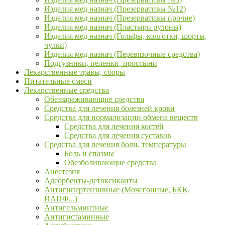
Изделия мед назнач (Презервативы №12)
Изделия мед назнач (Презервативы прочие)
Изделия мед назнач (Пластыри рулоны)
Изделия мед назнач (Гольфы, колготки, шорты,
чулки)
Изделия мед назнач (Перевязочные средства)
Подгузники, пеленки, простыни
Лекарственные травы, сборы
Питательные смеси
Лекарственные средства
Обеззараживающие средства
Средства для лечения болезней крови
Средства для нормализации обмена веществ
Средства для лечения костей
Средства для лечения суставов
Средства для лечения боли, температуры
Боль и спазмы
Обезболивающие средства
Анестезия
Адсорбенты-детоксиканты
Антигипертензивные (Мочегонные, БКК,
ИАПФ...)
Антигельминтные
Антигистаминные