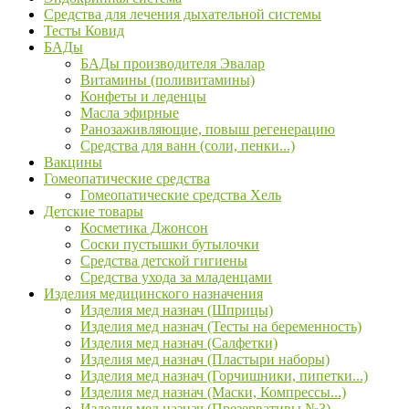
Средства для лечения дыхательной системы
Тесты Ковид
БАДы
БАДы производителя Эвалар
Витамины (поливитамины)
Конфеты и леденцы
Масла эфирные
Ранозаживляющие, повыш регенерацию
Средства для ванн (соли, пенки...)
Вакцины
Гомеопатические средства
Гомеопатические средства Хель
Детские товары
Косметика Джонсон
Соски пустышки бутылочки
Средства детской гигиены
Средства ухода за младенцами
Изделия медицинского назначения
Изделия мед назнач (Шприцы)
Изделия мед назнач (Тесты на беременность)
Изделия мед назнач (Салфетки)
Изделия мед назнач (Пластыри наборы)
Изделия мед назнач (Горчишники, пипетки...)
Изделия мед назнач (Маски, Компрессы...)
Изделия мед назнач (Презервативы №3)