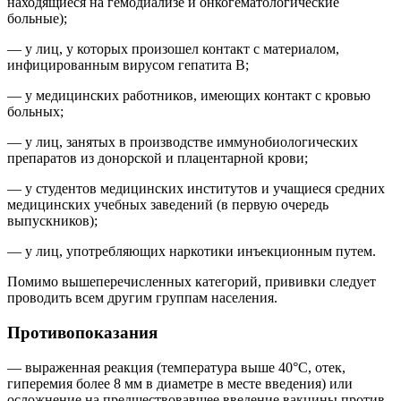
находящиеся на гемодиализе и онкогематологические
больные);
— у лиц, у которых произошел контакт с материалом,
инфицированным вирусом гепатита В;
— у медицинских работников, имеющих контакт с кровью
больных;
— у лиц, занятых в производстве иммунобиологических
препаратов из донорской и плацентарной крови;
— у студентов медицинских институтов и учащиеся средних
медицинских учебных заведений (в первую очередь
выпускников);
— у лиц, употребляющих наркотики инъекционным путем.
Помимо вышеперечисленных категорий, прививки следует
проводить всем другим группам населения.
Противопоказания
— выраженная реакция (температура выше 40°С, отек,
гиперемия более 8 мм в диаметре в месте введения) или
осложнение на предшествовавшее введение вакцины против