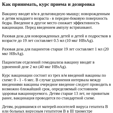
Как принимать, курс приема и дозировка
Вакцину вводят в/м в дельтовидную мышцу; новорожденным
и детям младшего возраста - в передне-боковую поверхность
бедра. Введение в другое место снижает эффективность
вакцинации. Перед введением ампулу встряхивают.
Разовая доза для новорожденных детей и детей и подростков в
возрасте до 19 лет составляет 0.5 мл (10 мкг HBsAg).
Разовая доза для пациентов старше 19 лет составляет 1 мл (20
мкг HBsAg).
Пациентам отделений гемодиализа вакцину вводят в
удвоенной дозе 2 мл (40 мкг HBsAg).
Курс вакцинации состоит из трех в/м введений вакцины по
схеме: 0 - 1 - 6 мес. В случае удлинения интервала между
введениями вакцины очередное введение следует проводить в
возможно ближайший срок, определяемый состоянием
здоровья вакцинируемого. Детям старше 13 лет, не привитым
ранее, вакцинация проводится по стандартной схеме.
Детям, родившимся от матерей-носителей вируса гепатита В
или больных вирусным гепатитом В в III триместре