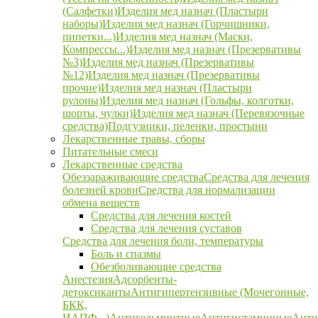
(Салфетки)
Изделия мед назнач (Пластыри
наборы)
Изделия мед назнач (Горчишники,
пипетки...)
Изделия мед назнач (Маски,
Компрессы...)
Изделия мед назнач (Презервативы
№3)
Изделия мед назнач (Презервативы
№12)
Изделия мед назнач (Презервативы
прочие)
Изделия мед назнач (Пластыри
рулоны)
Изделия мед назнач (Гольфы, колготки,
шорты, чулки)
Изделия мед назнач (Перевязочные
средства)
Подгузники, пеленки, простыни
Лекарственные травы, сборы
Питательные смеси
Лекарственные средства
Обеззараживающие средства
Средства для лечения
болезней крови
Средства для нормализации
обмена веществ
Средства для лечения костей
Средства для лечения суставов
Средства для лечения боли, температуры
Боль и спазмы
Обезболивающие средства
Анестезия
Адсорбенты-
детоксиканты
Антигипертензивные (Мочегонные,
БКК,
ИАПФ...)
Антигельминтные
Антигистаминные
Анти