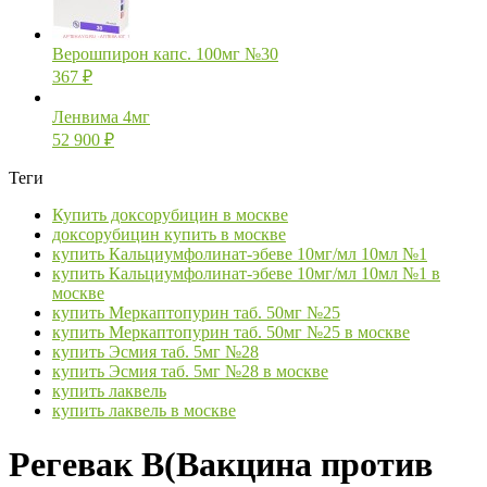
Верошпирон капс. 100мг №30
367
₽
Ленвима 4мг
52 900
₽
Теги
Купить доксорубицин в москве
доксорубицин купить в москве
купить Кальциумфолинат-эбеве 10мг/мл 10мл №1
купить Кальциумфолинат-эбеве 10мг/мл 10мл №1 в
москве
купить Меркаптопурин таб. 50мг №25
купить Меркаптопурин таб. 50мг №25 в москве
купить Эсмия таб. 5мг №28
купить Эсмия таб. 5мг №28 в москве
купить лаквель
купить лаквель в москве
Регевак В(Вакцина против