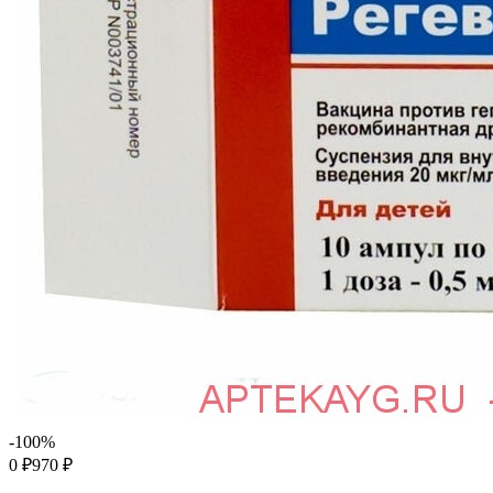
-100%
0
970
₽
₽