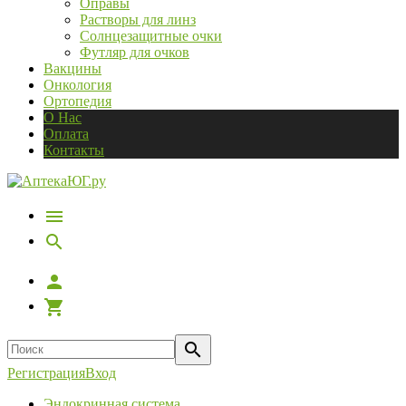
Оправы
Растворы для линз
Солнцезащитные очки
Футляр для очков
Вакцины
Онкология
Ортопедия
О Нас
Оплата
Контакты
Регистрация
Вход
Эндокринная система