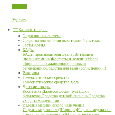
Корзина
Удалить
Каталог товаров
Эндокринная система
Средства для лечения дыхательной системы
Тесты Ковид
БАДы
БАДы производителя Эвалар
Витамины
(поливитамины)
Конфеты и леденцы
Масла
эфирные
Ранозаживляющие, повыш
регенерацию
Средства для ванн (соли, пенки...)
Вакцины
Гомеопатические средства
Гомеопатические средства Хель
Детские товары
Косметика Джонсон
Соски пустышки
бутылочки
Средства детской гигиены
Средства
ухода за младенцами
Изделия медицинского назначения
Изделия мед назнач (Шприцы)
Изделия мед назнач
(Тесты на беременность)
Изделия мед назнач