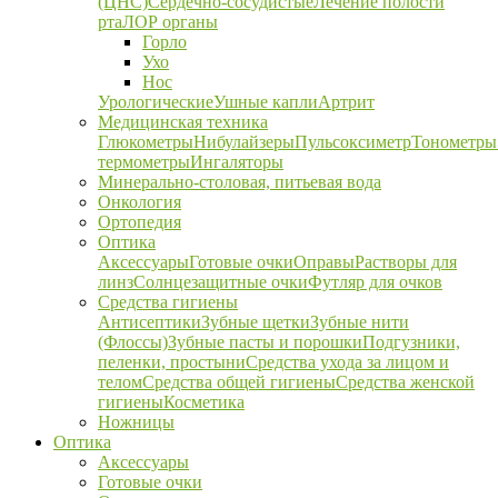
(ЦНС)
Сердечно-сосудистые
Лечение полости
рта
ЛОР органы
Горло
Ухо
Нос
Урологические
Ушные капли
Артрит
Медицинская техника
Глюкометры
Нибулайзеры
Пульсоксиметр
Тонометры
термометры
Ингаляторы
Минерально-столовая, питьевая вода
Онкология
Ортопедия
Оптика
Аксессуары
Готовые очки
Оправы
Растворы для
линз
Солнцезащитные очки
Футляр для очков
Средства гигиены
Антисептики
Зубные щетки
Зубные нити
(Флоссы)
Зубные пасты и порошки
Подгузники,
пеленки, простыни
Средства ухода за лицом и
телом
Средства общей гигиены
Средства женской
гигиены
Косметика
Ножницы
Оптика
Аксессуары
Готовые очки