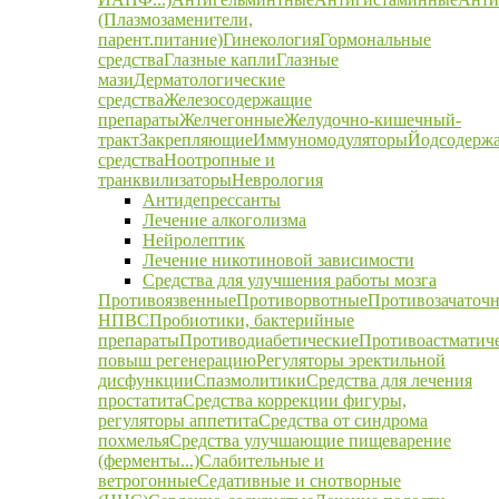
(Плазмозаменители,
парент.питание)
Гинекология
Гормональные
средства
Глазные капли
Глазные
мази
Дерматологические
средства
Железосодержащие
препараты
Желчегонные
Желудочно-кишечный-
тракт
Закрепляющие
Иммуномодуляторы
Йодсодерж
средства
Ноотропные и
транквилизаторы
Неврология
Антидепрессанты
Лечение алкоголизма
Нейролептик
Лечение никотиновой зависимости
Средства для улучшения работы мозга
Противоязвенные
Противорвотные
Противозачаточ
НПВС
Пробиотики, бактерийные
препараты
Противодиабетические
Противоастматич
повыш регенерацию
Регуляторы эректильной
дисфункции
Спазмолитики
Средства для лечения
простатита
Средства коррекции фигуры,
регуляторы аппетита
Средства от синдрома
похмелья
Средства улучшающие пищеварение
(ферменты...)
Слабительные и
ветрогонные
Седативные и снотворные