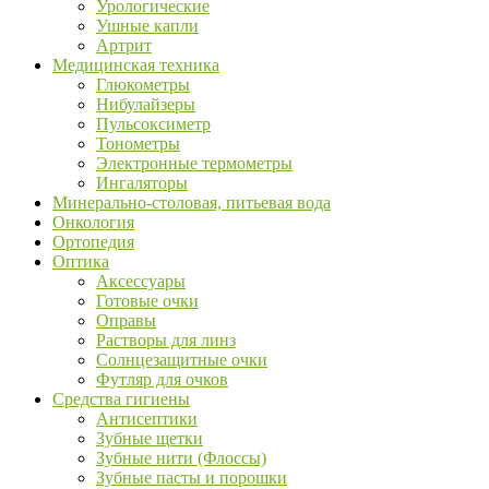
Урологические
Ушные капли
Артрит
Медицинская техника
Глюкометры
Нибулайзеры
Пульсоксиметр
Тонометры
Электронные термометры
Ингаляторы
Минерально-столовая, питьевая вода
Онкология
Ортопедия
Оптика
Аксессуары
Готовые очки
Оправы
Растворы для линз
Солнцезащитные очки
Футляр для очков
Средства гигиены
Антисептики
Зубные щетки
Зубные нити (Флоссы)
Зубные пасты и порошки