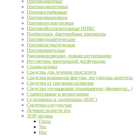
Противорвотные
Противозачаточные
Противогрибковые
Противомикробное
Противопедикулезные
ПротивоВоспалительные НПВС
Пробиотики, бактерийные препараты
Противодиабетические
Противоастматические
Противовирусные
Ранозаживляющие, повыш регенерацию
Регуляторы эректильной дисфункции
Спазмолитики
Средства для лечения простатита
Средства коррекции фигуры, регуляторы аппетита
Средства от синдрома похмелья
Средства улучшающие пищеварение (ферменты...)
Слабительные и ветрогонные
Седативные и снотворные (ЦНС)
Сердечно-сосудистые
Лечение полости рта
ЛОР органы
Горло
Ухо
Нос