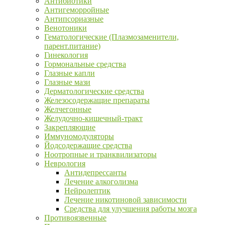
Антибиотики
Антигеморройные
Антипсориазные
Венотоники
Гематологические (Плазмозаменители,
парент.питание)
Гинекология
Гормональные средства
Глазные капли
Глазные мази
Дерматологические средства
Железосодержащие препараты
Желчегонные
Желудочно-кишечный-тракт
Закрепляющие
Иммуномодуляторы
Йодсодержащие средства
Ноотропные и транквилизаторы
Неврология
Антидепрессанты
Лечение алкоголизма
Нейролептик
Лечение никотиновой зависимости
Средства для улучшения работы мозга
Противоязвенные