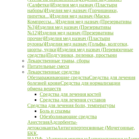
(Салфетки)
Изделия мед назнач (Пластыри
наборы)
Изделия мед назнач (Горчишники,
пипетки...)
Изделия мед назнач (Маски,
Компрессы...)
Изделия мед назнач (Презервативы
№3)
Изделия мед назнач (Презервативы
№12)
Изделия мед назнач (Презервативы
прочие)
Изделия мед назнач (Пластыри
рулоны)
Изделия мед назнач (Гольфы, колготки,
шорты, чулки)
Изделия мед назнач (Перевязочные
средства)
Подгузники, пеленки, простыни
Лекарственные травы, сборы
Питательные смеси
Лекарственные средства
Обеззараживающие средства
Средства для лечения
болезней крови
Средства для нормализации
обмена веществ
Средства для лечения костей
Средства для лечения суставов
Средства для лечения боли, температуры
Боль и спазмы
Обезболивающие средства
Анестезия
Адсорбенты-
детоксиканты
Антигипертензивные (Мочегонные,
БКК,
ИАПФ...)
Антигельминтные
Антигистаминные
Анти