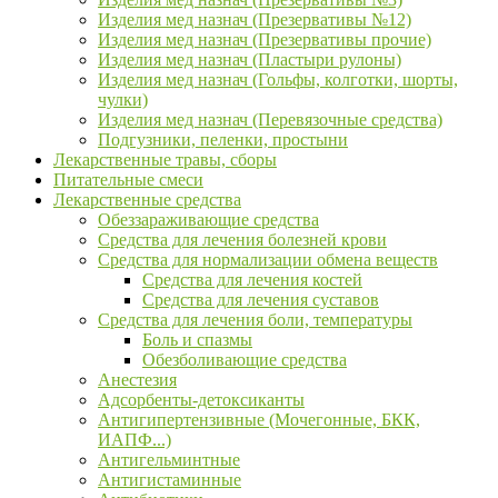
Изделия мед назнач (Презервативы №12)
Изделия мед назнач (Презервативы прочие)
Изделия мед назнач (Пластыри рулоны)
Изделия мед назнач (Гольфы, колготки, шорты,
чулки)
Изделия мед назнач (Перевязочные средства)
Подгузники, пеленки, простыни
Лекарственные травы, сборы
Питательные смеси
Лекарственные средства
Обеззараживающие средства
Средства для лечения болезней крови
Средства для нормализации обмена веществ
Средства для лечения костей
Средства для лечения суставов
Средства для лечения боли, температуры
Боль и спазмы
Обезболивающие средства
Анестезия
Адсорбенты-детоксиканты
Антигипертензивные (Мочегонные, БКК,
ИАПФ...)
Антигельминтные
Антигистаминные