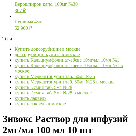
Верошпирон капс. 100мг №30
367
₽
Ленвима 4мг
52 900
₽
Теги
Купить доксорубицин в москве
доксорубицин купить в москве
купить Кальциумфолинат-эбеве 10мг/мл 10мл №1
купить Кальциумфолинат-эбеве 10мг/мл 10мл №1 в
москве
купить Меркаптопурин таб. 50мг №25
купить Меркаптопурин таб. 50мг №25 в москве
купить Эсмия таб. 5мг №28
купить Эсмия таб. 5мг №28 в москве
купить лаквель
купить лаквель в москве
Зивокс Раствор для инфузий
2мг/мл 100 мл 10 шт