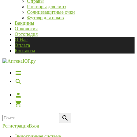
Оправы
Растворы для линз
Солнцезащитные очки
Футляр для очков
Вакцины
Онкология
Ортопедия
О Нас
Оплата
Контакты
Регистрация
Вход
Эндокринная система