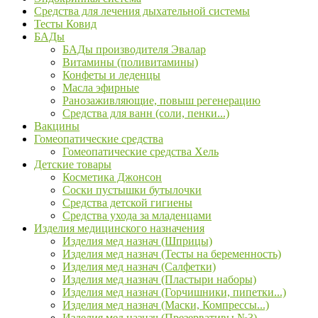
Средства для лечения дыхательной системы
Тесты Ковид
БАДы
БАДы производителя Эвалар
Витамины (поливитамины)
Конфеты и леденцы
Масла эфирные
Ранозаживляющие, повыш регенерацию
Средства для ванн (соли, пенки...)
Вакцины
Гомеопатические средства
Гомеопатические средства Хель
Детские товары
Косметика Джонсон
Соски пустышки бутылочки
Средства детской гигиены
Средства ухода за младенцами
Изделия медицинского назначения
Изделия мед назнач (Шприцы)
Изделия мед назнач (Тесты на беременность)
Изделия мед назнач (Салфетки)
Изделия мед назнач (Пластыри наборы)
Изделия мед назнач (Горчишники, пипетки...)
Изделия мед назнач (Маски, Компрессы...)
Изделия мед назнач (Презервативы №3)