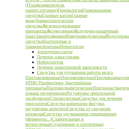
(Плазмозаменители,
парент.питание)
Гинекология
Гормональные
средства
Глазные капли
Глазные
мази
Дерматологические
средства
Железосодержащие
препараты
Желчегонные
Желудочно-кишечный-
тракт
Закрепляющие
Иммуномодуляторы
Йодсодерж
средства
Ноотропные и
транквилизаторы
Неврология
Антидепрессанты
Лечение алкоголизма
Нейролептик
Лечение никотиновой зависимости
Средства для улучшения работы мозга
Противоязвенные
Противорвотные
Противозачаточ
НПВС
Пробиотики, бактерийные
препараты
Противодиабетические
Противоастматич
повыш регенерацию
Регуляторы эректильной
дисфункции
Спазмолитики
Средства для лечения
простатита
Средства коррекции фигуры,
регуляторы аппетита
Средства от синдрома
похмелья
Средства улучшающие пищеварение
(ферменты...)
Слабительные и
ветрогонные
Седативные и снотворные