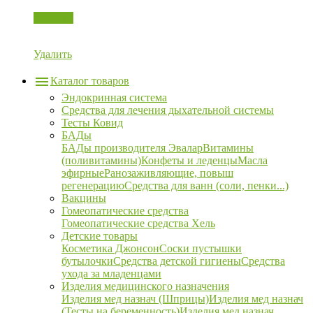
Корзина
Удалить
Каталог товаров
Эндокринная система
Средства для лечения дыхательной системы
Тесты Ковид
БАДы
БАДы производителя Эвалар
Витамины
(поливитамины)
Конфеты и леденцы
Масла
эфирные
Ранозаживляющие, повыш
регенерацию
Средства для ванн (соли, пенки...)
Вакцины
Гомеопатические средства
Гомеопатические средства Хель
Детские товары
Косметика Джонсон
Соски пустышки
бутылочки
Средства детской гигиены
Средства
ухода за младенцами
Изделия медицинского назначения
Изделия мед назнач (Шприцы)
Изделия мед назнач
(Тесты на беременность)
Изделия мед назнач