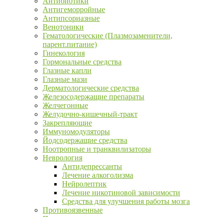
Антибиотики
Антигеморройные
Антипсориазные
Венотоники
Гематологические (Плазмозаменители,
парент.питание)
Гинекология
Гормональные средства
Глазные капли
Глазные мази
Дерматологические средства
Железосодержащие препараты
Желчегонные
Желудочно-кишечный-тракт
Закрепляющие
Иммуномодуляторы
Йодсодержащие средства
Ноотропные и транквилизаторы
Неврология
Антидепрессанты
Лечение алкоголизма
Нейролептик
Лечение никотиновой зависимости
Средства для улучшения работы мозга
Противоязвенные