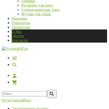
Оправы
Растворы для линз
Солнцезащитные очки
Футляр для очков
Вакцины
Онкология
Ортопедия
О Нас
Оплата
Контакты
Регистрация
Вход
Эндокринная система