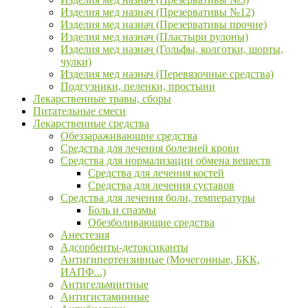
Изделия мед назнач (Презервативы №12)
Изделия мед назнач (Презервативы прочие)
Изделия мед назнач (Пластыри рулоны)
Изделия мед назнач (Гольфы, колготки, шорты,
чулки)
Изделия мед назнач (Перевязочные средства)
Подгузники, пеленки, простыни
Лекарственные травы, сборы
Питательные смеси
Лекарственные средства
Обеззараживающие средства
Средства для лечения болезней крови
Средства для нормализации обмена веществ
Средства для лечения костей
Средства для лечения суставов
Средства для лечения боли, температуры
Боль и спазмы
Обезболивающие средства
Анестезия
Адсорбенты-детоксиканты
Антигипертензивные (Мочегонные, БКК,
ИАПФ...)
Антигельминтные
Антигистаминные