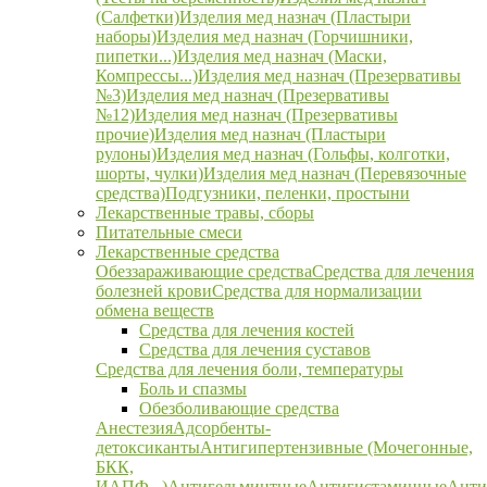
(Салфетки)
Изделия мед назнач (Пластыри
наборы)
Изделия мед назнач (Горчишники,
пипетки...)
Изделия мед назнач (Маски,
Компрессы...)
Изделия мед назнач (Презервативы
№3)
Изделия мед назнач (Презервативы
№12)
Изделия мед назнач (Презервативы
прочие)
Изделия мед назнач (Пластыри
рулоны)
Изделия мед назнач (Гольфы, колготки,
шорты, чулки)
Изделия мед назнач (Перевязочные
средства)
Подгузники, пеленки, простыни
Лекарственные травы, сборы
Питательные смеси
Лекарственные средства
Обеззараживающие средства
Средства для лечения
болезней крови
Средства для нормализации
обмена веществ
Средства для лечения костей
Средства для лечения суставов
Средства для лечения боли, температуры
Боль и спазмы
Обезболивающие средства
Анестезия
Адсорбенты-
детоксиканты
Антигипертензивные (Мочегонные,
БКК,
ИАПФ...)
Антигельминтные
Антигистаминные
Анти