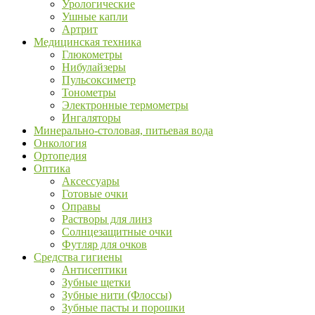
Урологические
Ушные капли
Артрит
Медицинская техника
Глюкометры
Нибулайзеры
Пульсоксиметр
Тонометры
Электронные термометры
Ингаляторы
Минерально-столовая, питьевая вода
Онкология
Ортопедия
Оптика
Аксессуары
Готовые очки
Оправы
Растворы для линз
Солнцезащитные очки
Футляр для очков
Средства гигиены
Антисептики
Зубные щетки
Зубные нити (Флоссы)
Зубные пасты и порошки