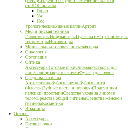
(ЦНС)
Сердечно-сосудистые
Лечение полости
рта
ЛОР органы
Горло
Ухо
Нос
Урологические
Ушные капли
Артрит
Медицинская техника
Глюкометры
Нибулайзеры
Пульсоксиметр
Тонометры
термометры
Ингаляторы
Минерально-столовая, питьевая вода
Онкология
Ортопедия
Оптика
Аксессуары
Готовые очки
Оправы
Растворы для
линз
Солнцезащитные очки
Футляр для очков
Средства гигиены
Антисептики
Зубные щетки
Зубные нити
(Флоссы)
Зубные пасты и порошки
Подгузники,
пеленки, простыни
Средства ухода за лицом и
телом
Средства общей гигиены
Средства женской
гигиены
Косметика
Ножницы
Оптика
Аксессуары
Готовые очки