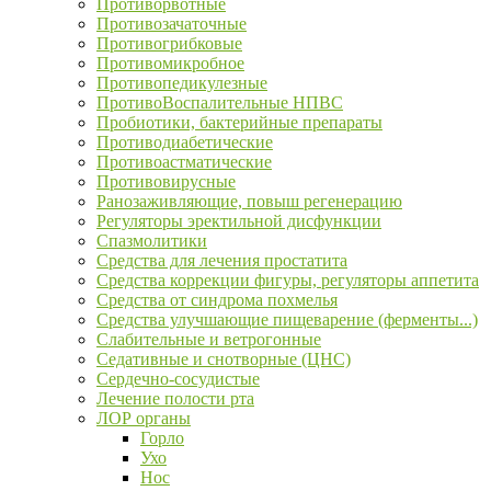
Противорвотные
Противозачаточные
Противогрибковые
Противомикробное
Противопедикулезные
ПротивоВоспалительные НПВС
Пробиотики, бактерийные препараты
Противодиабетические
Противоастматические
Противовирусные
Ранозаживляющие, повыш регенерацию
Регуляторы эректильной дисфункции
Спазмолитики
Средства для лечения простатита
Средства коррекции фигуры, регуляторы аппетита
Средства от синдрома похмелья
Средства улучшающие пищеварение (ферменты...)
Слабительные и ветрогонные
Седативные и снотворные (ЦНС)
Сердечно-сосудистые
Лечение полости рта
ЛОР органы
Горло
Ухо
Нос