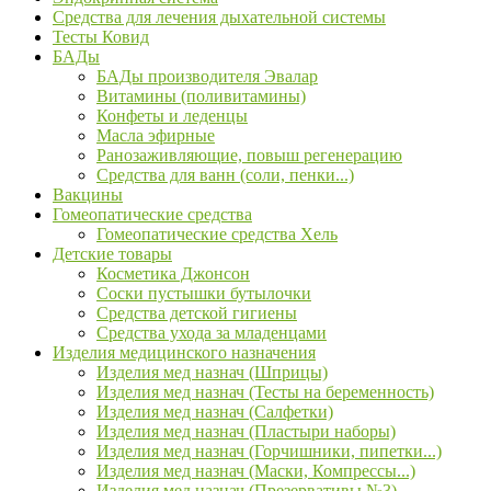
Средства для лечения дыхательной системы
Тесты Ковид
БАДы
БАДы производителя Эвалар
Витамины (поливитамины)
Конфеты и леденцы
Масла эфирные
Ранозаживляющие, повыш регенерацию
Средства для ванн (соли, пенки...)
Вакцины
Гомеопатические средства
Гомеопатические средства Хель
Детские товары
Косметика Джонсон
Соски пустышки бутылочки
Средства детской гигиены
Средства ухода за младенцами
Изделия медицинского назначения
Изделия мед назнач (Шприцы)
Изделия мед назнач (Тесты на беременность)
Изделия мед назнач (Салфетки)
Изделия мед назнач (Пластыри наборы)
Изделия мед назнач (Горчишники, пипетки...)
Изделия мед назнач (Маски, Компрессы...)
Изделия мед назнач (Презервативы №3)