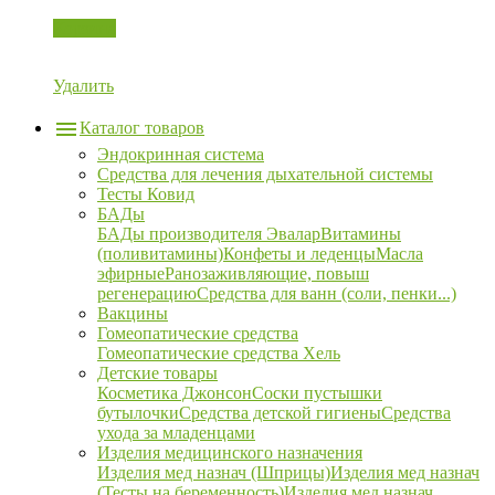
Корзина
Удалить
Каталог товаров
Эндокринная система
Средства для лечения дыхательной системы
Тесты Ковид
БАДы
БАДы производителя Эвалар
Витамины
(поливитамины)
Конфеты и леденцы
Масла
эфирные
Ранозаживляющие, повыш
регенерацию
Средства для ванн (соли, пенки...)
Вакцины
Гомеопатические средства
Гомеопатические средства Хель
Детские товары
Косметика Джонсон
Соски пустышки
бутылочки
Средства детской гигиены
Средства
ухода за младенцами
Изделия медицинского назначения
Изделия мед назнач (Шприцы)
Изделия мед назнач
(Тесты на беременность)
Изделия мед назнач