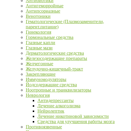
Антибиотики
Антигеморройные
Антипсориазные
Венотоники
Гематологические (Плазмозаменители,
парент.питание)
Гинекология
Гормональные средства
Глазные капли
Глазные мази
Дерматологические средства
Железосодержащие препараты
Желчегонные
Желудочно-кишечный-тракт
Закрепляющие
Иммуномодуляторы
Йодсодержащие средства
Ноотропные и транквилизаторы
Неврология
Антидепрессанты
Лечение алкоголизма
Нейролептик
Лечение никотиновой зависимости
Средства для улучшения работы мозга
Противоязвенные