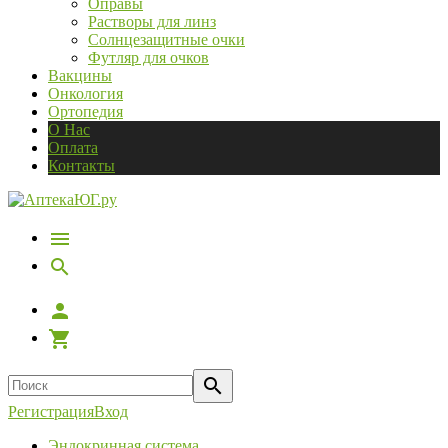
Оправы
Растворы для линз
Солнцезащитные очки
Футляр для очков
Вакцины
Онкология
Ортопедия
О Нас
Оплата
Контакты
Регистрация
Вход
Эндокринная система