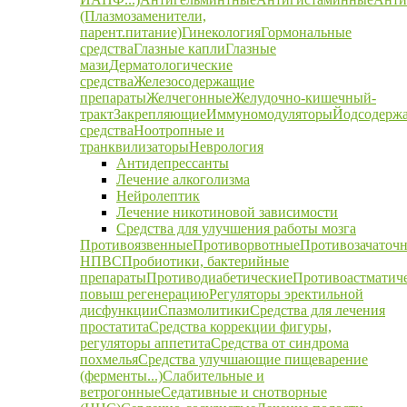
(Плазмозаменители,
парент.питание)
Гинекология
Гормональные
средства
Глазные капли
Глазные
мази
Дерматологические
средства
Железосодержащие
препараты
Желчегонные
Желудочно-кишечный-
тракт
Закрепляющие
Иммуномодуляторы
Йодсодерж
средства
Ноотропные и
транквилизаторы
Неврология
Антидепрессанты
Лечение алкоголизма
Нейролептик
Лечение никотиновой зависимости
Средства для улучшения работы мозга
Противоязвенные
Противорвотные
Противозачаточ
НПВС
Пробиотики, бактерийные
препараты
Противодиабетические
Противоастматич
повыш регенерацию
Регуляторы эректильной
дисфункции
Спазмолитики
Средства для лечения
простатита
Средства коррекции фигуры,
регуляторы аппетита
Средства от синдрома
похмелья
Средства улучшающие пищеварение
(ферменты...)
Слабительные и
ветрогонные
Седативные и снотворные