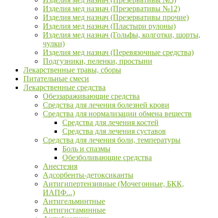
Изделия мед назнач (Презервативы №12)
Изделия мед назнач (Презервативы прочие)
Изделия мед назнач (Пластыри рулоны)
Изделия мед назнач (Гольфы, колготки, шорты,
чулки)
Изделия мед назнач (Перевязочные средства)
Подгузники, пеленки, простыни
Лекарственные травы, сборы
Питательные смеси
Лекарственные средства
Обеззараживающие средства
Средства для лечения болезней крови
Средства для нормализации обмена веществ
Средства для лечения костей
Средства для лечения суставов
Средства для лечения боли, температуры
Боль и спазмы
Обезболивающие средства
Анестезия
Адсорбенты-детоксиканты
Антигипертензивные (Мочегонные, БКК,
ИАПФ...)
Антигельминтные
Антигистаминные