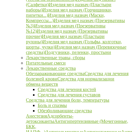
(Салфетки)
Изделия мед назнач (Пластыри
наборы)
Изделия мед назнач (Горчишники,
пипетки...)
Изделия мед назнач (Маски,
Компрессы...)
Изделия мед назнач (Презервативы
№3)
Изделия мед назнач (Презервативы
№12)
Изделия мед назнач (Презервативы
прочие)
Изделия мед назнач (Пластыри
рулоны)
Изделия мед назнач (Гольфы, колготки,
шорты, чулки)
Изделия мед назнач (Перевязочные
средства)
Подгузники, пеленки, простыни
Лекарственные травы, сборы
Питательные смеси
Лекарственные средства
Обеззараживающие средства
Средства для лечения
болезней крови
Средства для нормализации
обмена веществ
Средства для лечения костей
Средства для лечения суставов
Средства для лечения боли, температуры
Боль и спазмы
Обезболивающие средства
Анестезия
Адсорбенты-
детоксиканты
Антигипертензивные (Мочегонные,
БКК,
ИАПФ...)
Антигельминтные
Антигистаминные
Анти