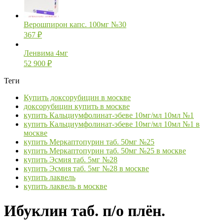
Верошпирон капс. 100мг №30
367
₽
Ленвима 4мг
52 900
₽
Теги
Купить доксорубицин в москве
доксорубицин купить в москве
купить Кальциумфолинат-эбеве 10мг/мл 10мл №1
купить Кальциумфолинат-эбеве 10мг/мл 10мл №1 в
москве
купить Меркаптопурин таб. 50мг №25
купить Меркаптопурин таб. 50мг №25 в москве
купить Эсмия таб. 5мг №28
купить Эсмия таб. 5мг №28 в москве
купить лаквель
купить лаквель в москве
Ибуклин таб. п/о плён.