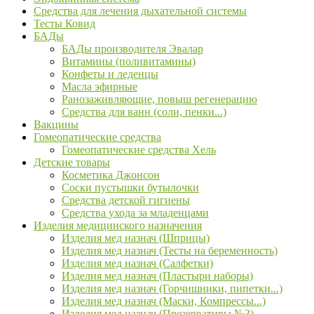
Средства для лечения дыхательной системы
Тесты Ковид
БАДы
БАДы производителя Эвалар
Витамины (поливитамины)
Конфеты и леденцы
Масла эфирные
Ранозаживляющие, повыш регенерацию
Средства для ванн (соли, пенки...)
Вакцины
Гомеопатические средства
Гомеопатические средства Хель
Детские товары
Косметика Джонсон
Соски пустышки бутылочки
Средства детской гигиены
Средства ухода за младенцами
Изделия медицинского назначения
Изделия мед назнач (Шприцы)
Изделия мед назнач (Тесты на беременность)
Изделия мед назнач (Салфетки)
Изделия мед назнач (Пластыри наборы)
Изделия мед назнач (Горчишники, пипетки...)
Изделия мед назнач (Маски, Компрессы...)
Изделия мед назнач (Презервативы №3)