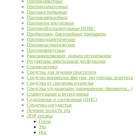
Противорвотные
Противозачаточные
Противогрибковые
Противомикробное
Противопедикулезные
ПротивоВоспалительные НПВС
Пробиотики, бактерийные препараты
Противодиабетические
Противоастматические
Противовирусные
Ранозаживляющие, повыш регенерацию
Регуляторы эректильной дисфункции
Спазмолитики
Средства для лечения простатита
Средства коррекции фигуры, регуляторы аппетита
Средства от синдрома похмелья
Средства улучшающие пищеварение (ферменты...)
Слабительные и ветрогонные
Седативные и снотворные (ЦНС)
Сердечно-сосудистые
Лечение полости рта
ЛОР органы
Горло
Ухо
Нос