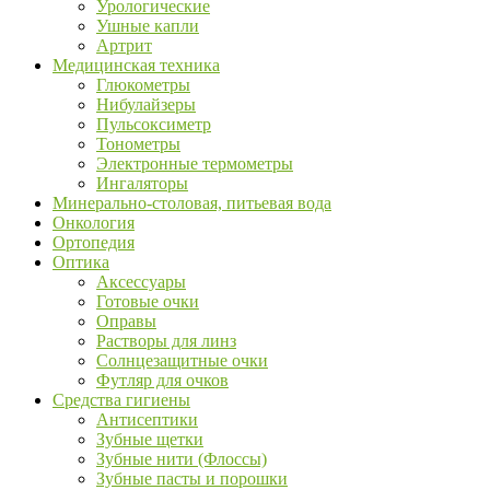
Урологические
Ушные капли
Артрит
Медицинская техника
Глюкометры
Нибулайзеры
Пульсоксиметр
Тонометры
Электронные термометры
Ингаляторы
Минерально-столовая, питьевая вода
Онкология
Ортопедия
Оптика
Аксессуары
Готовые очки
Оправы
Растворы для линз
Солнцезащитные очки
Футляр для очков
Средства гигиены
Антисептики
Зубные щетки
Зубные нити (Флоссы)
Зубные пасты и порошки