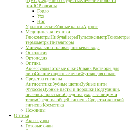
(ЦНС)
Сердечно-сосудистые
Лечение полости
рта
ЛОР органы
Горло
Ухо
Нос
Урологические
Ушные капли
Артрит
Медицинская техника
Глюкометры
Нибулайзеры
Пульсоксиметр
Тонометры
термометры
Ингаляторы
Минерально-столовая, питьевая вода
Онкология
Ортопедия
Оптика
Аксессуары
Готовые очки
Оправы
Растворы для
линз
Солнцезащитные очки
Футляр для очков
Средства гигиены
Антисептики
Зубные щетки
Зубные нити
(Флоссы)
Зубные пасты и порошки
Подгузники,
пеленки, простыни
Средства ухода за лицом и
телом
Средства общей гигиены
Средства женской
гигиены
Косметика
Ножницы
Оптика
Аксессуары
Готовые очки