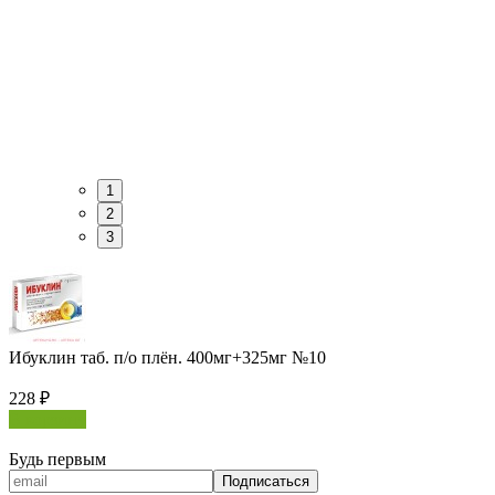
1
2
3
Ибуклин таб. п/о плён. 400мг+325мг №10
228
₽
В корзину
Будь первым